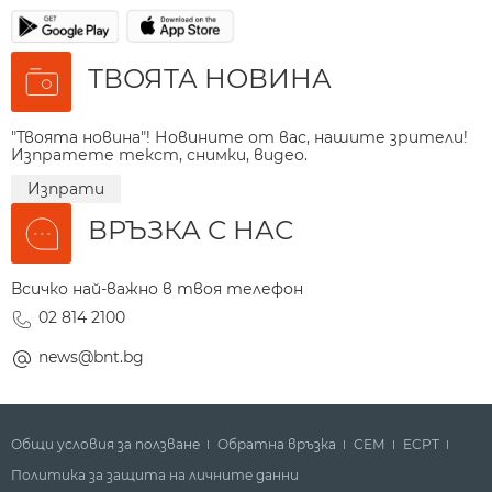
ТВОЯТА НОВИНА
"Твоята новина"! Новините от вас, нашите зрители!
Изпратете текст, снимки, видео.
Изпрати
ВРЪЗКА С НАС
Всичко най-важно в твоя телефон
02 814 2100
news@bnt.bg
Общи условия за ползване
Обратна връзка
СЕМ
ECPT
Политика за защита на личните данни