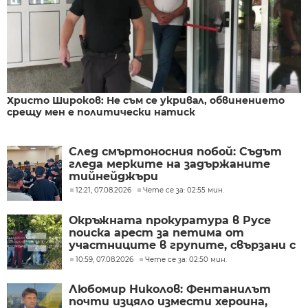
Христо Широков: Не съм се укривал, обвинението
срещу мен е политически натиск
След смъртоносния побой: Съдът
гледа мерките на задържаните
тийнейджъри
12:21, 07.08.2026
Чете се за: 02:55 мин.
Окръжната прокуратура в Русе
поиска арест за петима от
участниците в групите, свързани с
разбитата лаборатория за
10:59, 07.08.2026
Чете се за: 02:50 мин.
фентанил
Любомир Николов: Фентанилът
почти изцяло измести хероина,