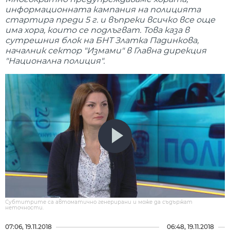
информационната кампания на полицията
стартира преди 5 г. и въпреки всичко все още
има хора, които се подлъгват. Това каза в
сутрешния блок на БНТ Златка Падинкова,
началник сектор "Измами" в Главна дирекция
"Национална полиция".
Субтитрите са автоматично генерирани и може да съдържат
неточности.
07:06, 19.11.2018
06:48, 19.11.2018