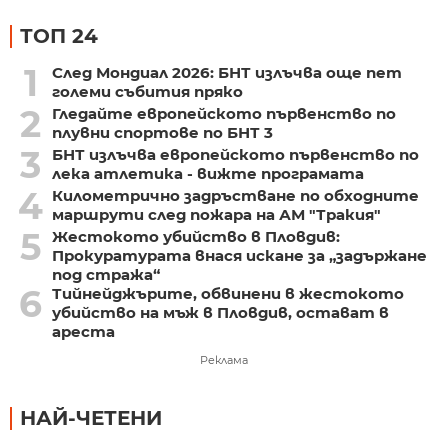
ТОП 24
1
След Мондиал 2026: БНТ излъчва още пет
големи събития пряко
2
Гледайте европейското първенство по
плувни спортове по БНТ 3
3
БНТ излъчва европейското първенство по
лека атлетика - вижте програмата
4
Километрично задръстване по обходните
маршрути след пожара на АМ "Тракия"
5
Жестокото убийство в Пловдив:
Прокуратурата внася искане за „задържане
под стража“
6
Тийнейджърите, обвинени в жестокото
убийство на мъж в Пловдив, остават в
ареста
Реклама
НАЙ-ЧЕТЕНИ