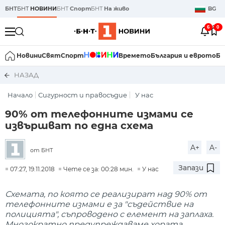
БНТ
БНТ
НОВИНИ
БНТ
Спорт
БНТ
На живо
BG
6
0
Новини
Свят
Спорт
Времето
България и еврото
Би
НАЗАД
Начало
Сигурност и правосъдие
У нас
90% от телефонните измами се
извършват по една схема
A+
A-
от БНТ
Запази
07:27, 19.11.2018
Чете се за: 00:28 мин.
У нас
Схемата, по която се реализират над 90% от
телефонните измами е за "съдействие на
полицията", съпроводено с елемент на заплаха.
Многократно предупреждаваме хората,