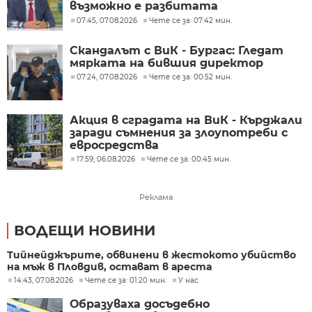
възможно е разбитата
лаборатория да е единствената у
07:45, 07.08.2026
Чете се за: 07:42 мин.
нас
Скандалът с ВиК - Бургас: Гледат
мярката на бившия директор
07:24, 07.08.2026
Чете се за: 00:52 мин.
Акция в сградата на ВиК - Кърджали
заради съмнения за злоупотреби с
евросредства
17:59, 06.08.2026
Чете се за: 00:45 мин.
Реклама
ВОДЕЩИ НОВИНИ
Тийнейджърите, обвинени в жестокото убийство
на мъж в Пловдив, остават в ареста
14:43, 07.08.2026
Чете се за: 01:20 мин.
У нас
Образуваха досъдебно