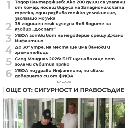
1
Тодор Кантарджиев: Ако 200 души са ухапани
от комар, носещ вируса на Западнонилската
треска, един развива тежко усложнение,
засягащо мозъка
2
38-годишен мъж изчезна във водите на
язовир „Доспат“
3
УЕФА готви вот на недоверие срещу Джани
Инфантино
4
До 38° утре, на места ще има валежи и
гръмотевици
5
След Мондиал 2026: БНТ излъчва още пет
големи събития пряко
6
УЕФА поздрави Инфантино, но свали
доверието си от ФИФА
Реклама
ОЩЕ ОТ: СИГУРНОСТ И ПРАВОСЪДИЕ