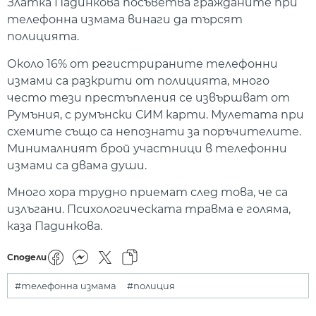
Златка Падинкова посъветва гражданите при
телефонна измама винаги да търсят
полицията.
Около 16% от регистрираните телефонни
измами са разкрити от полицията, много
често тези престъпления се извършват от
Румъния, с румънски СИМ карти. Мулетата при
схемите също са непознати за поръчителите.
Минималният брой участници в телефонни
измами са двама души.
Много хора трудно приемат след това, че са
излъгани. Психологическата травма е голяма,
каза Падинкова.
Сподели
#телефонна измама
#полиция