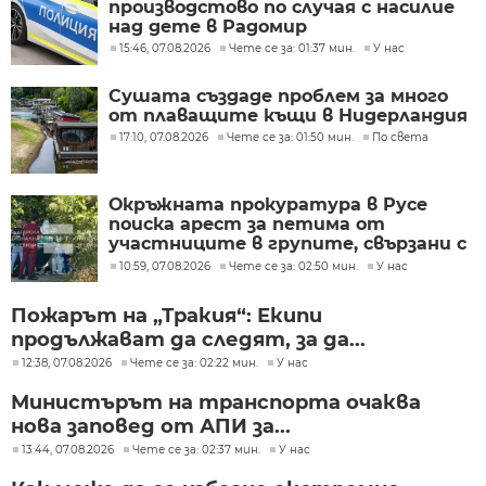
производстово по случая с насилие
над дете в Радомир
15:46, 07.08.2026
Чете се за: 01:37 мин.
У нас
Сушата създаде проблем за много
от плаващите къщи в Нидерландия
17:10, 07.08.2026
Чете се за: 01:50 мин.
По света
Окръжната прокуратура в Русе
поиска арест за петима от
участниците в групите, свързани с
разбитата лаборатория за
10:59, 07.08.2026
Чете се за: 02:50 мин.
У нас
фентанил
Пожарът на „Тракия“: Екипи
продължават да следят, за да...
12:38, 07.08.2026
Чете се за: 02:22 мин.
У нас
Министърът на транспорта очаква
нова заповед от АПИ за...
13:44, 07.08.2026
Чете се за: 02:37 мин.
У нас