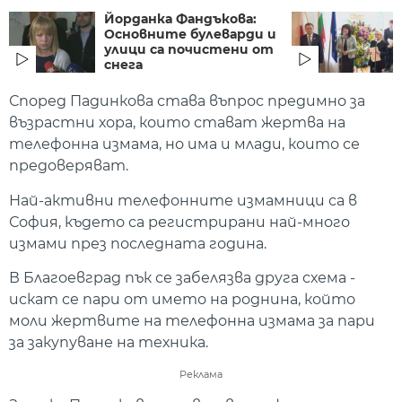
Йорданка Фандъкова:
Основните булеварди и
улици са почистени от
снега
Според Падинкова става въпрос предимно за
възрастни хора, които стават жертва на
телефонна измама, но има и млади, които се
предоверяват.
Най-активни телефонните измамници са в
София, където са регистрирани най-много
измами през последната година.
В Благоевград пък се забелязва друга схема -
искат се пари от името на роднина, който
моли жертвите на телефонна измама за пари
за закупуване на техника.
Реклама