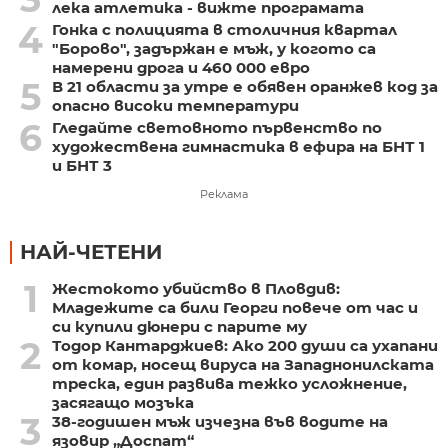
лека атлетика - вижте програмата
4
Гонка с полицията в столичния квартал
"Борово", задържан е мъж, у когото са
намерени дрога и 460 000 евро
5
В 21 области за утре е обявен оранжев код за
опасно високи температури
6
Гледайте световното първенство по
художествена гимнастика в ефира на БНТ 1
и БНТ 3
Реклама
НАЙ-ЧЕТЕНИ
1
Жестокото убийство в Пловдив:
Младежите са били Георги повече от час и
си купили дюнери с парите му
2
Тодор Кантарджиев: Ако 200 души са ухапани
от комар, носещ вируса на Западнонилската
треска, един развива тежко усложнение,
засягащо мозъка
3
38-годишен мъж изчезна във водите на
язовир „Доспат“