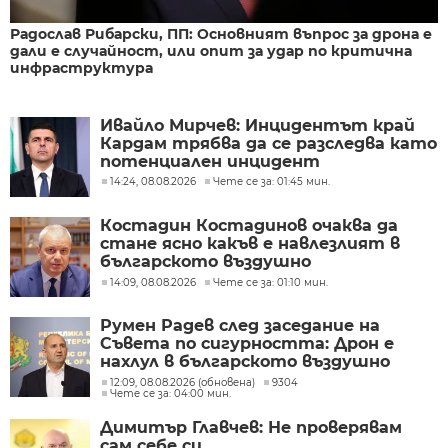
Радослав Рибарски, ПП: Основният въпрос за дрона е
дали е случайност, или опит за удар по критична
инфраструктура
Ивайло Мирчев: Инцидентът край
Кардам трябва да се разследва като
потенциален инцидент
14:24, 08.08.2026
Чете се за: 01:45 мин.
Костадин Костадинов очаква да
стане ясно какъв е навлезлият в
българското въздушно
пространство дрон
14:09, 08.08.2026
Чете се за: 01:10 мин.
Румен Радев след заседание на
Съвета по сигурността: Дрон е
нахлул в българското въздушно
пространство
12:09, 08.08.2026 (обновена)
9304
Чете се за: 04:00 мин.
Димитър Главчев: Не проверявам
сам себе си