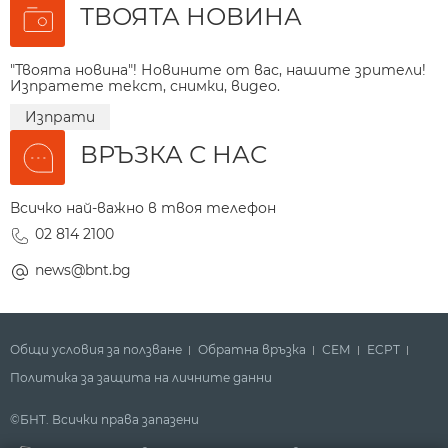
ТВОЯТА НОВИНА
"Твоята новина"! Новините от вас, нашите зрители!
Изпратете текст, снимки, видео.
Изпрати
ВРЪЗКА С НАС
Всичко най-важно в твоя телефон
02 814 2100
news@bnt.bg
Общи условия за ползване
Обратна връзка
СЕМ
ECPT
Политика за защита на личните данни
©БНТ. Всички права запазени