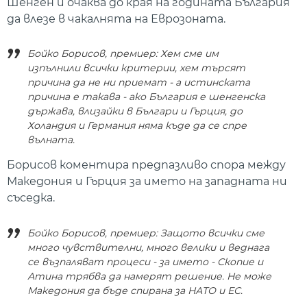
Шенген и очаква до края на годината България
да влезе в чакалнята на Еврозоната.
Бойко Борисов, премиер: Хем сме им
изпълнили всички критерии, хем търсят
причина да не ни приемат - а истинската
причина е такава - ако България е шенгенска
държава, влизайки в Българи и Гърция, до
Холандия и Германия няма къде да се спре
вълната.
Борисов коментира предпазливо спора между
Македония и Гърция за името на западната ни
съседка.
Бойко Борисов, премиер: Защото всички сме
много чувствителни, много велики и веднага
се възпаляват процеси - за името - Скопие и
Атина трябва да намерят решение. Не може
Македония да бъде спирана за НАТО и ЕС.