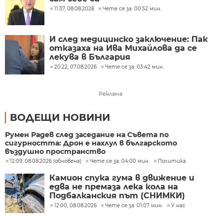
11:37, 08.08.2026
Чете се за: 00:52 мин.
И след медицинско заключение: Пак
отказаха на Ива Михайлова да се
лекува в България
20:22, 07.08.2026
Чете се за: 03:42 мин.
Реклама
ВОДЕЩИ НОВИНИ
Румен Радев след заседание на Съвета по
сигурността: Дрон е нахлул в българското
въздушно пространство
12:09, 08.08.2026 (обновена)
Чете се за: 04:00 мин.
Политика
Камион спука гума в движение и
едва не премаза лека кола на
Подбалканския път (СНИМКИ)
12:00, 08.08.2026
Чете се за: 01:07 мин.
У нас