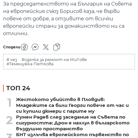
За председателството на България на Съвета
на европейския съюз Борисов каза, че върви
повече от добре, а отзивите от всички
европейски страни за домакинството ни са
отлични.
Сподели
# чез
#сделка за ремонт на МиГ-ове
#Теменужка Петкова
ТОП 24
1
Жестокото убийство в Пловдив:
Младежите са били Георги повече от час и
си купили дюнери с парите му
2
Румен Радев след заседание на Съвета по
сигурността: Дрон е нахлул в българското
въздушно пространство
3
БНТ излъчва европейското първенство по