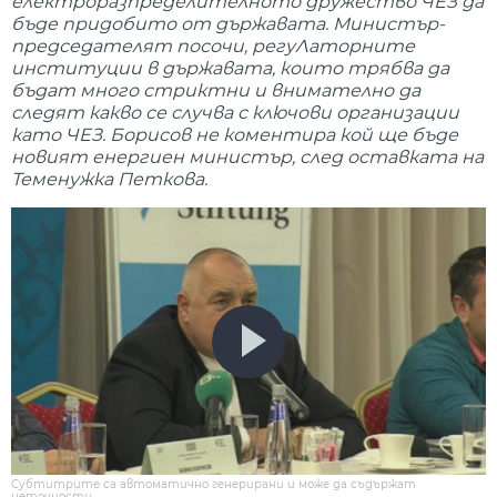
електроразпределителното дружество ЧЕЗ да
бъде придобито от държавата. Министър-
председателят посочи, регуЛаторните
институции в държавата, които трябва да
бъдат много стриктни и внимателно да
следят какво се случва с ключови организации
като ЧЕЗ. Борисов не коментира кой ще бъде
новият енергиен министър, след оставката на
Теменужка Петкова.
Субтитрите са автоматично генерирани и може да съдържат
неточности.