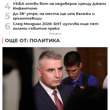
4
УЕФА готви вот на недоверие срещу Джани
Инфантино
5
До 38° утре, на места ще има валежи и
гръмотевици
6
След Мондиал 2026: БНТ излъчва още пет
големи събития пряко
Реклама
ОЩЕ ОТ: ПОЛИТИКА