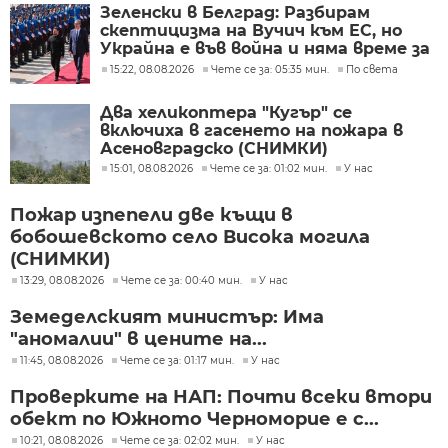
Зеленски в Белград: Разбирам
скептицизма на Вучич към ЕС, но
Украйна е във война и няма време за
скептицизъм
15:22, 08.08.2026
Чете се за: 05:35 мин.
По света
Два хеликоптера "Кугър" се
включиха в гасенето на пожара в
Асеновградско (СНИМКИ)
15:01, 08.08.2026
Чете се за: 01:02 мин.
У нас
Пожар изпепели две къщи в
бобошевското село Висока могила
(СНИМКИ)
13:29, 08.08.2026
Чете се за: 00:40 мин.
У нас
Земеделският министър: Има
"аномалии" в цените на...
11:45, 08.08.2026
Чете се за: 01:17 мин.
У нас
Проверките на НАП: Почти всеки втори
обект по Южното Черноморие е с...
10:21, 08.08.2026
Чете се за: 02:02 мин.
У нас