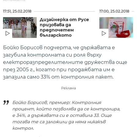
17:51, 25.02.2018
17:00, 25.02.2018
Дизайнерка от Русе
призовава да
предпочетем
българското
Бойко Борисов подчерта, че държавата е
загубила контролната си роля върху
електроразпределителните дружества още
през 2005 г., когато при продажбата им е
запазила само 33% от контролния пакет.
Реклама
Бойко Борисов, премиер: Контролния
процент, който позволява да се контролира,
е 34%, а държавата си е оставила 33. Още
тогава те са заложили да няма никакъв
контрол.