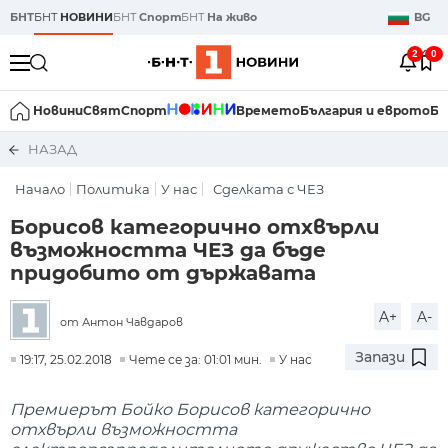
БНТ
БНТ
НОВИНИ
БНТ
Спорт
БНТ
На живо
BG
2
0
Новини
Свят
Спорт
Времето
България и еврото
Би
НАЗАД
Начало
Политика
У нас
Сделката с ЧЕЗ
Борисов категорично отхвърли
възможността ЧЕЗ да бъде
придобито от държавата
A+
A-
от Антон Чавдаров
Запази
19:17, 25.02.2018
Чете се за: 01:01 мин.
У нас
Премиерът Бойко Борисов категорично
отхвърли възможността