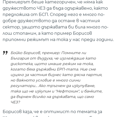
Премиерът беше категоричен, че няма как
дружеството ЧЕЗ да бъда одържавено, както
предложиха от БСП. Според него е много по-
добре дружеството да остане в частния
сектор, защото държавата би била много по-
лош стопанин, а като пример Борисов
припомни режимът на тока у нас преди години.
Бойко Борисов, премиер: Помните ли
България от въздуха, че изглеждаше като
дискотека, щото имаше режим на тока,
когато бяха държавни ЕРП-тата. Ние сме
изцяло за частния бизнес като дясна партия,
но важното условие е много силни
регулатори... Ако тръгнем да изкупуваме,
така що не изкупим и "Нефтохим", и банките,
да върнем всичко на държавата, що само
ЧЕЗ?
Борисов каза, че е оптимист по темата за