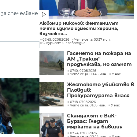
за спечелване
Любомир Николов: Фентанилът
почти изцяло измести хероина,
възможно...
07:45, 07.08.2026
Чете се за: 03:37 мин.
Сигурност и правосъдие
Гасенето на пожара на
АМ „Тракия“
продължава, но огънят
е локализиран
07:10, 07.08.2026
Чете се за: 00:45 мин.
У нас
Жестокото убийство в
Пловдив:
Прокуратурата внася
искане „задържане под
07:18, 07.08.2026
Чете се за: 01:05 мин.
У нас
стража“
Скандалът с ВиК-
Бургас: Гледат
мярката на бившия
директор
07:24, 07.08.2026
Чете се за: 00:45 мин.
У нас