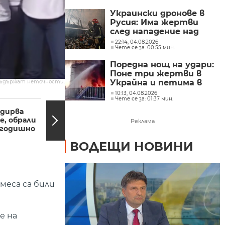
Украински дронове в
Русия: Има жертви
след нападение над
складове
22:14, 04.08.2026
Чете се за: 00:55 мин.
Поредна нощ на удари:
Поне три жертви в
Украйна и петима в
съдържат неточности.
Русия
10:13, 04.08.2026
07:56, 22.02.2020
22:15,
Чете се за: 01:37 мин.
здирва
Издирват стрелеца
, обрали
на 48-годишния мъж
Реклама
4-годишно
в София
ВОДЕЩИ НОВИНИ
меса са били
е на