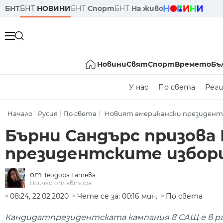
БНТ
БНТ
НОВИНИ
БНТ
Спорт
БНТ
На живо
Новини
Свят
Спорт
Времето
Бъ
У нас
По света
Реги
Начало
Русия
По света
Новият американски президент
Бърни Сандърс призова Р
президентските избор
от
Теодора Гатева
Всичко от автора
08:24, 22.02.2020
Чете се за: 00:16 мин.
По света
Кандидатпрезидентската кампания в САЩ е в раз