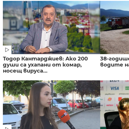
Тодор Кантарджиев: Ако 200
38-годиш
души са ухапани от комар,
водите н
носещ вируса...