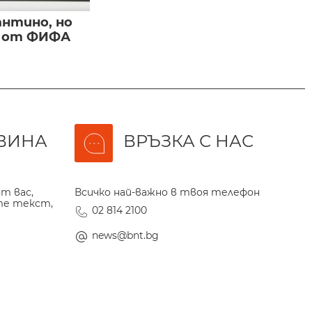
нтино, но
и от ФИФА
ВИНА
ВРЪЗКА С НАС
т вас,
Всичко най-важно в твоя телефон
те текст,
02 814 2100
news@bnt.bg