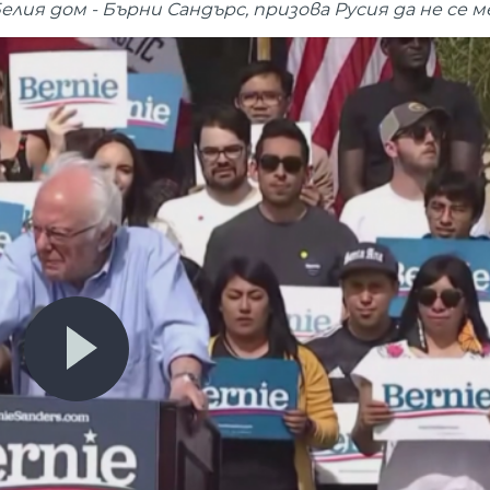
я дом - Бърни Сандърс, призова Русия да не се ме