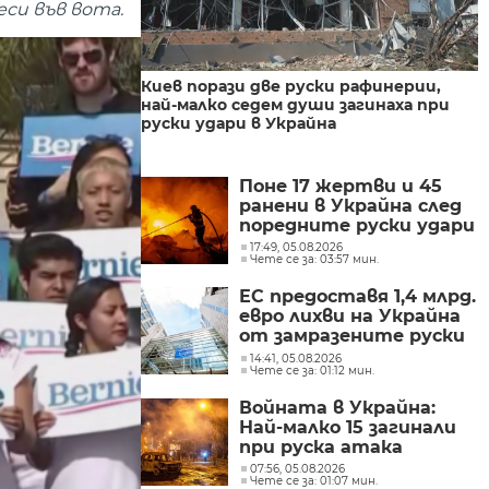
си във вота.
Киев порази две руски рафинерии,
най-малко седем души загинаха при
руски удари в Украйна
Поне 17 жертви и 45
ранени в Украйна след
поредните руски удари
17:49, 05.08.2026
Чете се за: 03:57 мин.
ЕС предоставя 1,4 млрд.
евро лихви на Украйна
от замразените руски
активи
14:41, 05.08.2026
Чете се за: 01:12 мин.
Войната в Украйна:
Най-малко 15 загинали
при руска атака
07:56, 05.08.2026
Чете се за: 01:07 мин.