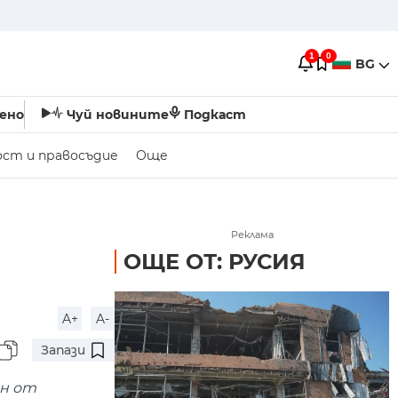
1
0
BG
ено
Чуй новините
Подкаст
ост и правосъдие
Още
Реклама
ОЩЕ ОТ: РУСИЯ
A+
A-
Запази
ин от