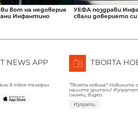
ви вот на недоверие
УЕФА поздрави Инфа
ани Инфантино
свали доверието с
T NEWS APP
ТВОЯТА НО
ажно в твоя телефон
"Твоята новина"! Новините о
нашите зрители! Изпрате
снимки, видео.
Изпрати