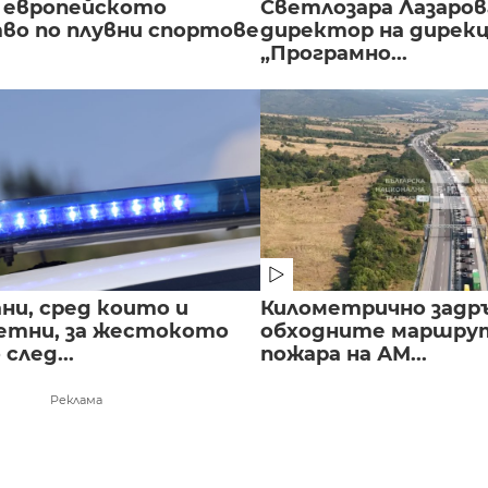
 европейското
Светлозара Лазаров
во по плувни спортове
директор на дирек
„Програмно...
ни, сред които и
Километрично задр
етни, за жестокото
обходните маршрут
след...
пожара на АМ...
Реклама