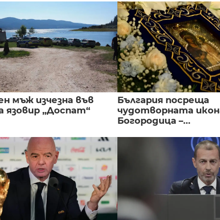
ен мъж изчезна във
България посреща
а язовир „Доспат“
чудотворната икон
Богородица –...