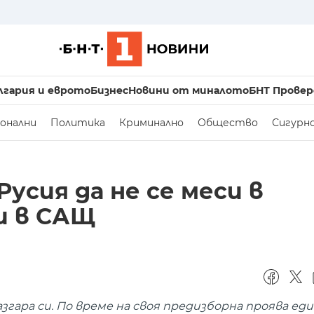
лгария и еврото
Бизнес
Новини от миналото
БНТ Провер
онални
Политика
Криминално
Общество
Сигурн
усия да не се меси в
и в САЩ
гара си. По време на своя предизборна проява ед