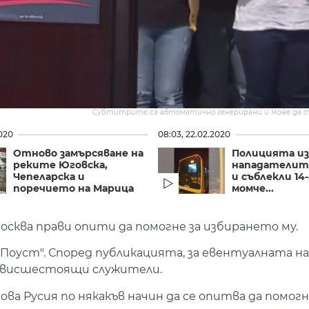
Субтитрите са автоматично генерирани и може да 
2020
08:03, 22.02.2020
Отново замърсяване на
Полицията и
реките Юговска,
нападателите
Чепеларска и
и съблекли 1
поречието на Марица
момче...
осква прави опити да помогне за избирането му.
Поуст". Според публикацията, за евентуалната на
 висшестоящи служители.
ва Русия по някакъв начин да се опитва да помогн