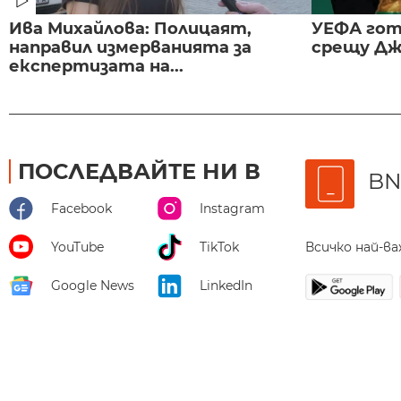
Ива Михайлова: Полицаят,
УЕФА гот
направил измерванията за
срещу Дж
експертизата на...
ПОСЛЕДВАЙТЕ НИ В
BN
Facebook
Instagram
Всичко най-в
YouTube
TikTok
Google News
LinkedIn