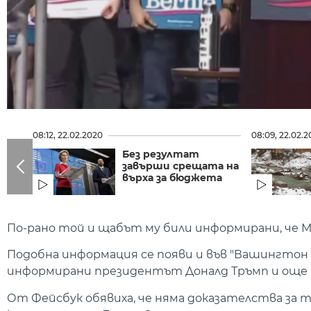
08:12, 22.02.2020
08:09, 22.02.
Без резултат
завърши срещата на
върха за бюджета
По-рано той и щабът му били информирани, че М
Подобна информация се появи и във "Вашингтон 
информирани президентът Доналд Тръмп и още
От Фейсбук обявиха, че няма доказателства за то