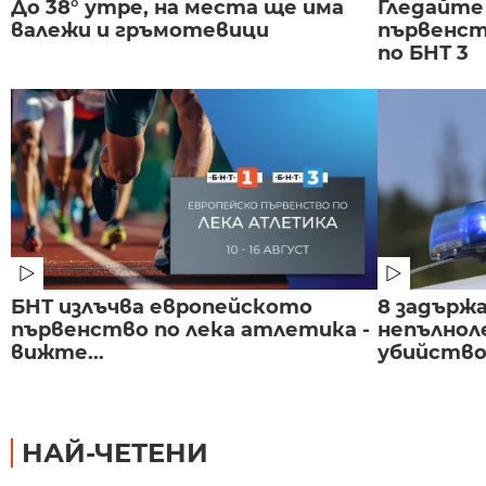
До 38° утре, на места ще има
Гледайте
валежи и гръмотевици
първенст
по БНТ 3
БНТ излъчва европейското
8 задържа
първенство по лека атлетика -
непълнол
вижте...
убийство 
НАЙ-ЧЕТЕНИ