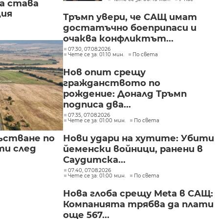
а става
ция
Тръмп увери, че САЩ имат
достатъчно боеприпаси и
очаква конфликтът...
07:30, 07.08.2026
Чете се за: 01:10 мин.
По света
Нов опит срещу
гражданството по
рождение: Доналд Тръмп
подписа два...
07:35, 07.08.2026
Чете се за: 01:00 мин.
По света
ъстване по
Нови удари на хутите: Убити
и след
йеменски войници, ранени в
Саудитска...
07:40, 07.08.2026
Чете се за: 01:00 мин.
По света
Нова глоба срещу Meta в САЩ:
Компанията трябва да плати
още 567...