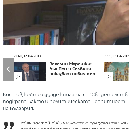
21:40, 12.04.2019
21:21, 12.04.201
Веселин Марешки:
Льо Пен и Салвини
показват новия път
Костов, който издаде книгата си "Свидетелства
подкрепа, както и политическата неопитност н
на България.
Иван Костов, бивш-министър председател на Бъ