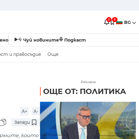
2
0
BG
ено
Чуй новините
Подкаст
ост и правосъдие
Още
Реклама
ОЩЕ ОТ: ПОЛИТИКА
A+
A-
Запази
ормите, които