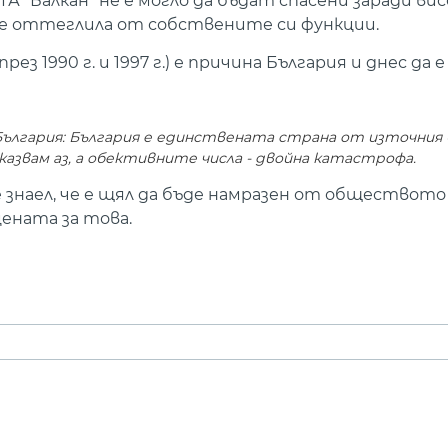
ГА "Балкан" не е могло да бъдат спасени заради в
 е оттеглила от собствените си функции.
ез 1990 г. и 1997 г.) е причина България и днес да 
ългария:
България е единствената страна от източния 
 казвам аз, а обективните числа - двойна катастрофа.
 знаел, че е щял да бъде намразен от обществото 
ената за това.