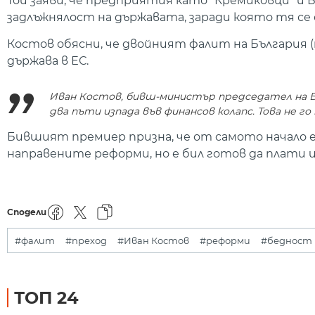
Той заяви, че предприятия като "Кремиковци" и Б
задлъжнялост на държавата, заради която тя се
Костов обясни, че двойният фалит на България (пр
държава в ЕС.
Иван Костов, бивш-министър председател на Б
два пъти изпада във финансов колапс. Това не го
Бившият премиер призна, че от самото начало е
направените реформи, но е бил готов да плати ц
Сподели
#фалит
#преход
#Иван Костов
#реформи
#бедност
ТОП 24