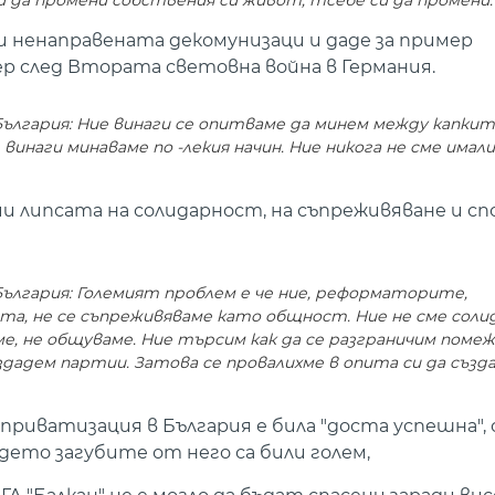
да промени собствения си живот, тсебе си да промени.
 ненаправената декомунизаци и даде за пример
р след Втората световна война в Германия.
лгария: Ние винаги се опитваме да минем между капките
винаги минаваме по -лекия начин. Ние никога не сме имал
чи липсата на солидарност, на съпреживяване и с
ългария: Големият проблем е че ние, реформаторите,
а, не се съпреживяваме като общност. Ние не сме соли
ме, не общуваме. Ние търсим как да се разграничим помежд
здадем партии. Затова се провалихме в опита си да създ
риватизация в България е била "доста успешна", 
дето загубите от него са били голем,