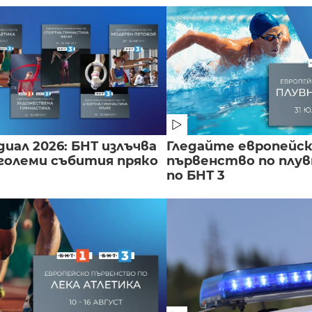
иал 2026: БНТ излъчва
Гледайте европейс
големи събития пряко
първенство по плу
по БНТ 3