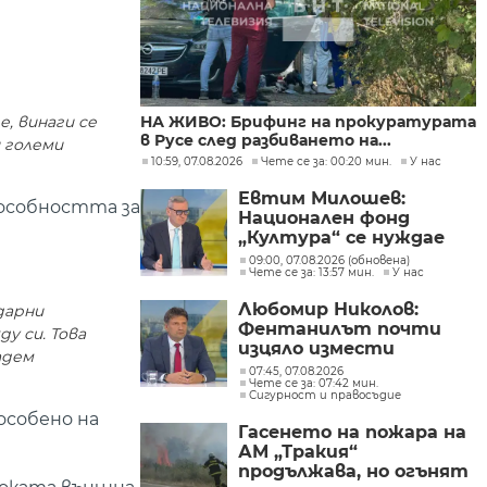
, винаги се
НА ЖИВО: Брифинг на прокуратурата
в Русе след разбиването на...
и големи
10:59, 07.08.2026
Чете се за: 00:20 мин.
У нас
Евтим Милошев:
пособността за
Национален фонд
„Култура“ се нуждае
от законодателна
09:00, 07.08.2026 (обновена)
Чете се за: 13:57 мин.
У нас
реформа, а процесите в
министерството ще
Любомир Николов:
дарни
бъдат максимално
Фентанилът почти
у си. Това
прозрачни
изцяло измести
адем
хероина, възможно е
07:45, 07.08.2026
Чете се за: 07:42 мин.
разбитата
Сигурност и правосъдие
лаборатория да е
особено на
единствената у нас
Гасенето на пожара на
АМ „Тракия“
продължава, но огънят