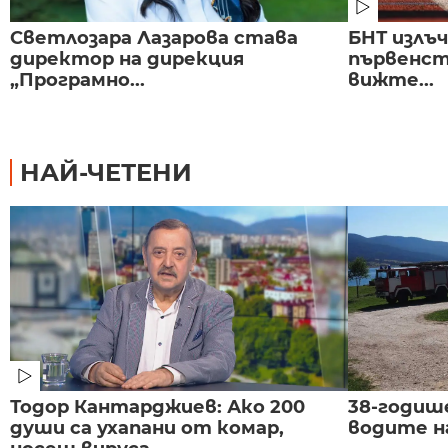
Светлозара Лазарова става
БНТ излъ
директор на дирекция
първенст
„Програмно...
вижте...
НАЙ-ЧЕТЕНИ
Тодор Кантарджиев: Ако 200
38-годиш
души са ухапани от комар,
водите н