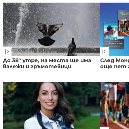
До 38° утре, на места ще има
След Монд
валежи и гръмотевици
още пет 