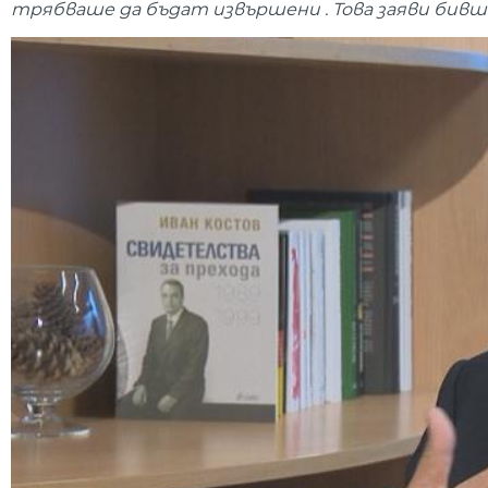
трябваше да бъдат извършени . Това заяви бивш