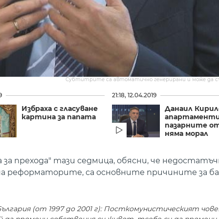
Субтитрите са автоматично генерирани и може да 
9
21:18, 12.04.2019
Избраха с гласуване
Данаил Кирил
картина за папата
апартаменти
пазарните о
няма морал
 за прехода" тази седмица, обясни, че недостатъ
а реформаторите, са основните причините за ба
лгария (от 1997 до 2001 г): Посткомунистическият чове