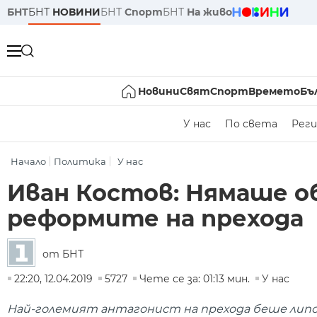
БНТ
БНТ
НОВИНИ
БНТ
Спорт
БНТ
На живо
Новини
Свят
Спорт
Времето
Бъ
У нас
По света
Реги
Начало
Политика
У нас
Иван Костов: Нямаше о
реформите на прехода
от БНТ
22:20, 12.04.2019
5727
Чете се за: 01:13 мин.
У нас
Най-големият антагонист на прехода беше лип