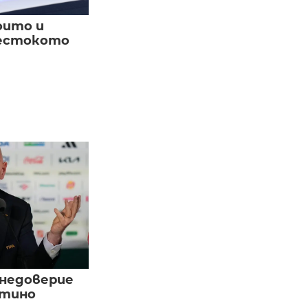
оито и
жестокото
 недоверие
нтино