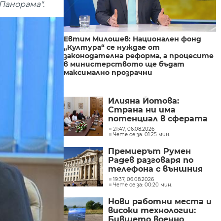
Панорама".
Евтим Милошев: Национален фонд
„Култура“ се нуждае от
законодателна реформа, а процесите
в министерството ще бъдат
максимално прозрачни
Илияна Йотова:
Страна ни има
потенциал в сферата
на изкуствения
21:47, 06.08.2026
Чете се за: 01:25 мин.
интелект и бизнесът
забелязва тези
Премиерът Румен
перспективи
Радев разговаря по
телефона с външния
министър на
19:37, 06.08.2026
Чете се за: 00:20 мин.
Великобритания Ед
Милибанд
Нови работни места и
високи технологии:
Бившето военно