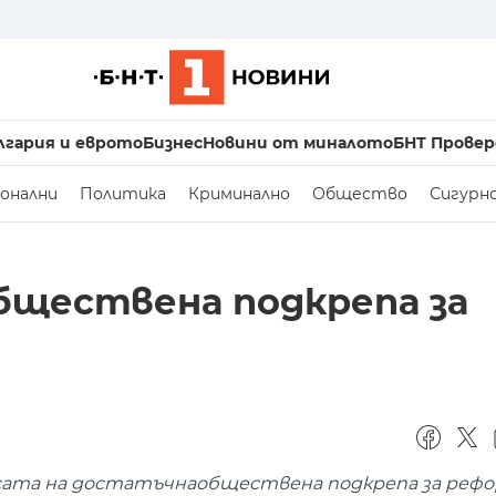
лгария и еврото
Бизнес
Новини от миналото
БНТ Провер
онални
Политика
Криминално
Общество
Сигурн
бществена подкрепа за
сата на достатъчнаобществена подкрепа за реф