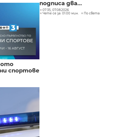
подписа два...
07:35, 07.08.2026
Чете се за: 01:00 мин.
По света
кото
вни спортове