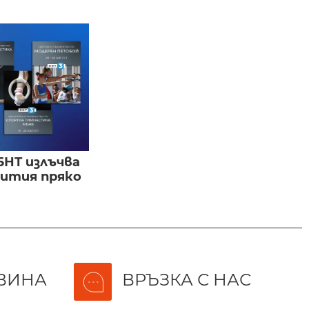
БНТ излъчва
бития пряко
ВИНА
ВРЪЗКА С НАС