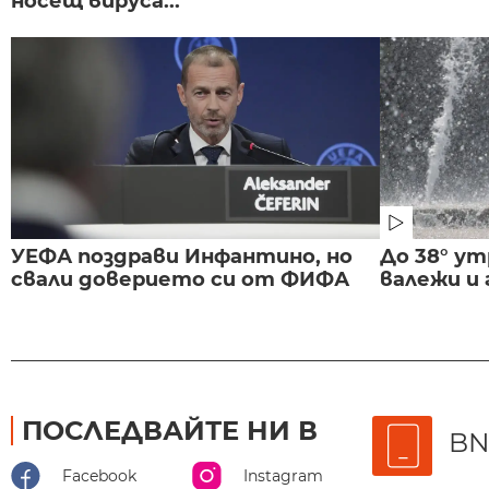
носещ вируса...
УЕФА поздрави Инфантино, но
До 38° ут
свали доверието си от ФИФА
валежи и
ПОСЛЕДВАЙТЕ НИ В
BN
Facebook
Instagram