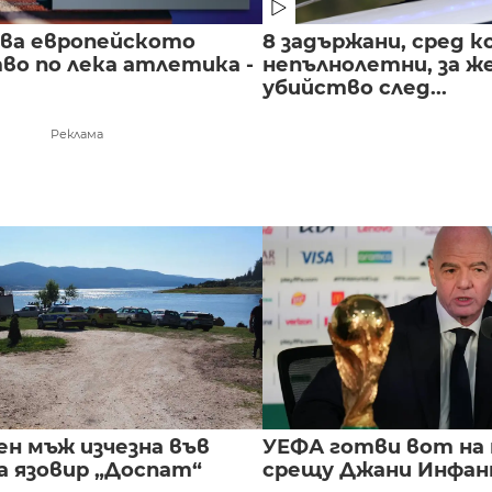
чва европейското
8 задържани, сред к
во по лека атлетика -
непълнолетни, за 
убийство след...
Реклама
ен мъж изчезна във
УЕФА готви вот на
а язовир „Доспат“
срещу Джани Инфа