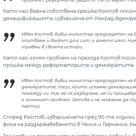
проблем с реформите, защото те го карат той 
Като най-важна собствена грешка Костов посочи
денацификацията, извършена от Конрад Аденауе
Иван Костов, бивш-министър председател на Бъ
опитваме и вълкът да е сит, и агнето цяло. Ние 
травми в своята истори.
Като най-голям проблем на прехода Костов посо
прошка между реформаторите и демократите.
Иван Костов, бивш министър-председател на Б
демократите, тези, които искахме демокрацият
помежду си. Ние не се разбираме, не си прощава
е големият проблем. Затова и не можахме да съ
партии.
Според Костов, извършената през 90-те години п
фона на раздържавяването в Чехия и Германия, къ