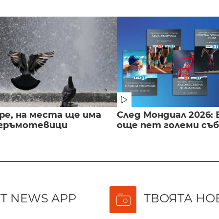
ре, на места ще има
След Мондиал 2026: 
 гръмотевици
още пет големи съ
T NEWS APP
ТВОЯТА НО