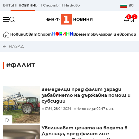
БНТ
БНТ
НОВИНИ
БНТ
Спорт
БНТ
На живо
BG
3
0
Новини
Свят
Спорт
Времето
България и еврото
Би
НАЗАД
#ФАЛИТ
Земеделци пред фалит заради
забавянето на държавна помощ и
субсидии
17:54, 28.04.2024
Чете се за: 02:47 мин.
Увеличават цената на водата в
Дупница, пред фалит ли е