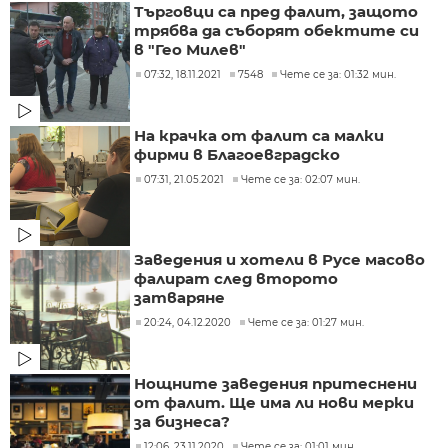
Търговци са пред фалит, защото
трябва да съборят обектите си
в "Гео Милев"
07:32, 18.11.2021
7548
Чете се за: 01:32 мин.
На крачка от фалит са малки
фирми в Благоевградско
07:31, 21.05.2021
Чете се за: 02:07 мин.
Заведения и хотели в Русе масово
фалират след второто
затваряне
20:24, 04.12.2020
Чете се за: 01:27 мин.
Нощните заведения притеснени
от фалит. Ще има ли нови мерки
за бизнеса?
12:06, 23.11.2020
Чете се за: 01:01 мин.