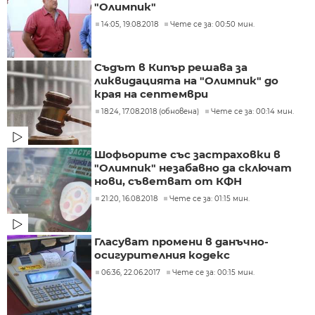
"Олимпик"
14:05, 19.08.2018
Чете се за: 00:50 мин.
Съдът в Кипър решава за
ликвидацията на "Олимпик" до
края на септември
18:24, 17.08.2018 (обновена)
Чете се за: 00:14 мин.
Шофьорите със застраховки в
"Олимпик" незабавно да сключат
нови, съветват от КФН
21:20, 16.08.2018
Чете се за: 01:15 мин.
Гласуват промени в данъчно-
осигурителния кодекс
06:36, 22.06.2017
Чете се за: 00:15 мин.