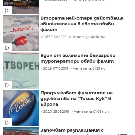
Втората най-стара действаща
авиокомпания в света обяви
фалит
11:37, 11.05.2020
Чете се за: 00:16 мин.
Един от големите български
туроператори обяви фалит
20:29, 07.10.2019
Чете се за: 01:33 мин.
Продължават фалитите на
дружества на "Томас Кук" в
Европа
20:20, 25.09.2019
Чете се за: 01:09 мин.
Започват разплащания с