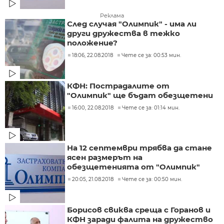
Реклама
След случая "Олимпик" - има ли
други дружества в тежко
положение?
18:06, 22.08.2018
Чете се за: 00:53 мин.
КФН: Пострадалите от
"Олимпик" ще бъдат обезщетени
16:00, 22.08.2018
Чете се за: 01:14 мин.
На 12 септември трябва да стане
ясен размерът на
обезщетенията от "Олимпик"
20:05, 21.08.2018
Чете се за: 00:50 мин.
Борисов свиква среща с Горанов и
КФН заради фалита на дружество