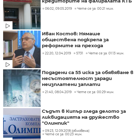
кредиторите на фалиралата КТБ
06:02, 09.05.2019
Чете се за: 00:21 мин.
Иван Костов: Нямаше
обществена подкрепа за
реформите на прехода
22:20, 12.04.2019
5731
Чете се за: 01:13 мин.
Подадени са 55 иска за обявяване в
несъстоятелност заради
неизплатени заплати
21:40, 08.04.2019
Чете се за: 00:29 мин.
Съдът в Кипър гледа делото за
ликвидацията на дружество
"Олимпик"
09:23, 12.09.2018 (обновена)
Чете се за: 00:23 мин.