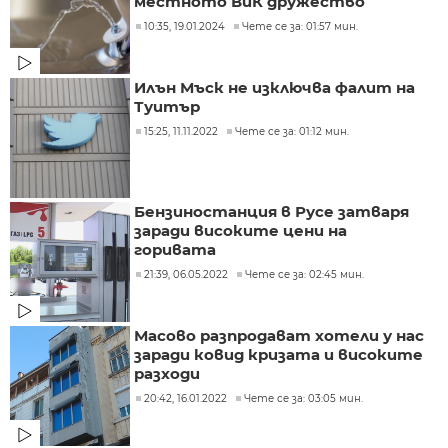
местното ВиК дружество
10:35, 19.01.2024
Чете се за: 01:57 мин.
Илън Мъск не изключва фалит на
Туитър
15:25, 11.11.2022
Чете се за: 01:12 мин.
Бензиностанция в Русе затваря
заради високите цени на
горивата
21:39, 06.05.2022
Чете се за: 02:45 мин.
Масово разпродават хотели у нас
заради ковид кризата и високите
разходи
20:42, 16.01.2022
Чете се за: 03:05 мин.