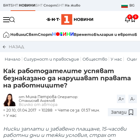
БНТ
БНТ
НОВИНИ
БНТ
Спорт
БНТ
На живо
BG
0
0
Новини
Свят
Спорт
Времето
България и еврото
Би
НАЗАД
Начало
Сигурност и правосъдие
Общество
У нас
Оцел
Как работодателите успяват
безнаказано да нарушават правата
на работниците​?
Мина Петрова
от
Оператор:
A+
A-
Станислав Ангелов
Всичко от автора
20:10, 01.04.2017
10288
Чете се за: 01:57 мин.
Запази
У нас
Ниски заплати и забавено плащане, 15-часови
работни дни и тежки условия, страх от