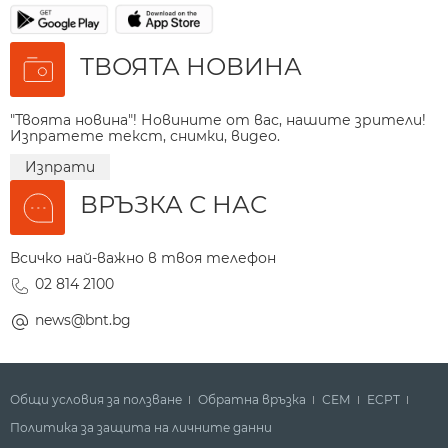
ТВОЯТА НОВИНА
"Твоята новина"! Новините от вас, нашите зрители!
Изпратете текст, снимки, видео.
Изпрати
ВРЪЗКА С НАС
Всичко най-важно в твоя телефон
02 814 2100
news@bnt.bg
Общи условия за ползване
Обратна връзка
СЕМ
ECPT
Политика за защита на личните данни