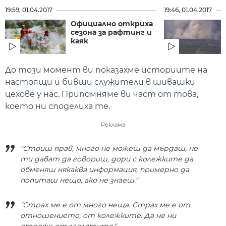
19:59, 01.04.2017
19:46, 01.04.2017
Официално откриха
сезона за рафтинг и
каяк
До този момент ви показахме историите на
настоящи и бивши служители в шивашки
цехове у нас. Припомняме ви част от това,
което ни споделиха те.
Реклама
"Стоиш прав, много не можеш да мърдаш, не
ти дават да говориш, дори с колежките да
обменяш някаква информация, примерно да
попиташ нещо, ако не знаеш."
"Страх ме е от много неща. Страх ме е от
отношението, от колежките. Да не ни
отреже от заплатите."