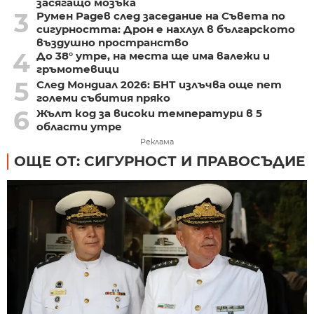
засягащо мозъка
3
Румен Радев след заседание на Съвета по
сигурността: Дрон е нахлул в българското
въздушно пространство
4
До 38° утре, на места ще има валежи и
гръмотевици
5
След Мондиал 2026: БНТ излъчва още пет
големи събития пряко
6
Жълт код за високи температури в 5
области утре
Реклама
ОЩЕ ОТ: СИГУРНОСТ И ПРАВОСЪДИЕ