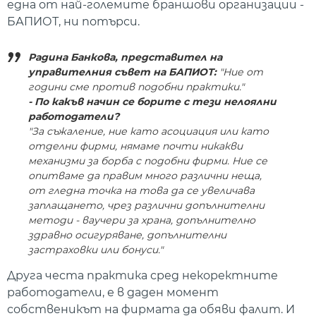
една от най-големите браншови организации -
БАПИОТ, ни потърси.
Радина Банкова, представител на
управителния съвет на БАПИОТ:
"Ние от
години сме против подобни практики."
- По какъв начин се борите с тези нелоялни
работодатели?
"За съжаление, ние като асоциация или като
отделни фирми, нямаме почти никакви
механизми за борба с подобни фирми. Ние се
опитваме да правим много различни неща,
от гледна точка на това да се увеличава
заплащането, чрез различни допълнителни
методи - ваучери за храна, допълнително
здравно осигуряване, допълнителни
застраховки или бонуси."
Друга честа практика сред некоректните
работодатели, е в даден момент
собственикът на фирмата да обяви фалит. И