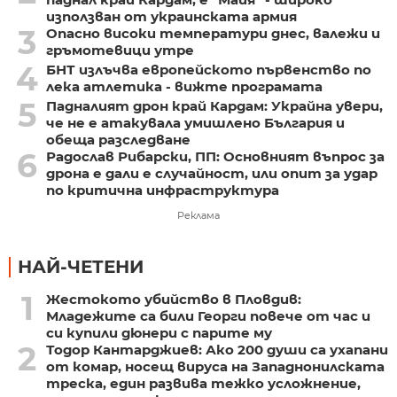
използван от украинската армия
3
Опасно високи температури днес, валежи и
гръмотевици утре
4
БНТ излъчва европейското първенство по
лека атлетика - вижте програмата
5
Падналият дрон край Кардам: Украйна увери,
че не е атакувала умишлено България и
обеща разследване
6
Радослав Рибарски, ПП: Основният въпрос за
дрона е дали е случайност, или опит за удар
по критична инфраструктура
Реклама
НАЙ-ЧЕТЕНИ
1
Жестокото убийство в Пловдив:
Младежите са били Георги повече от час и
си купили дюнери с парите му
2
Тодор Кантарджиев: Ако 200 души са ухапани
от комар, носещ вируса на Западнонилската
треска, един развива тежко усложнение,