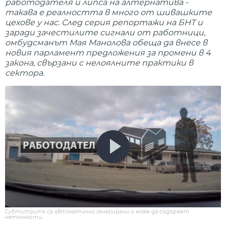
работодателя и липса на алтернатива -
такава е реалността в много от шивашките
цехове у нас. След серия репортажи на БНТ и
заради зачестилите сигнали от работници,
омбудсманът Мая Манолова обеща да внесе в
новия парламент предложения за промени в 4
закона, свързани с нелоялните практики в
сектора.
Субтитрите са автоматично генерирани и може да съдържат
неточности.