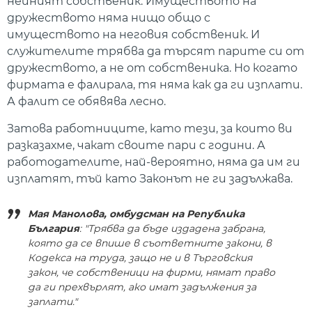
нейният собственик. Имуществото на
дружеството няма нищо общо с
имуществото на неговия собственик. И
служителите трябва да търсят парите си от
дружеството, а не от собственика. Но когато
фирмата е фалирала, тя няма как да ги изплати.
А фалит се обявява лесно.
Затова работниците, като тези, за които ви
разказахме, чакат своите пари с години. А
работодателите, най-вероятно, няма да им ги
изплатят, тъй като Законът не ги задължава.
Мая Манолова, омбудсман на Република
България
: "Трябва да бъде издадена забрана,
която да се впише в съответните закони, в
Кодекса на труда, защо не и в Търговския
закон, че собственици на фирми, нямат право
да ги прехвърлят, ако имат задължения за
заплати."