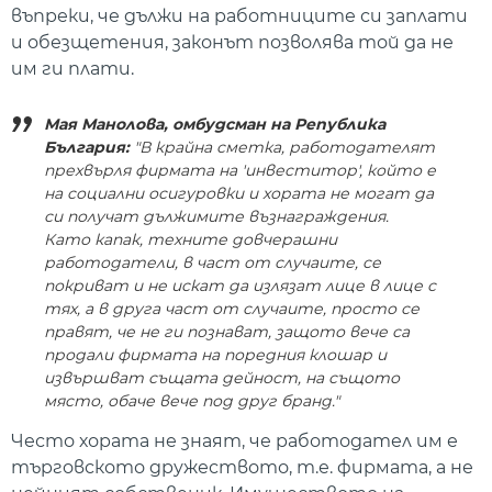
въпреки, че дължи на работниците си заплати
и обезщетения, законът позволява той да не
им ги плати.
Мая Манолова, омбудсман на Република
България:
"В крайна сметка, работодателят
прехвърля фирмата на 'инвеститор', който е
на социални осигуровки и хората не могат да
си получат дължимите възнаграждения.
Като капак, техните довчерашни
работодатели, в част от случаите, се
покриват и не искат да излязат лице в лице с
тях, а в друга част от случаите, просто се
правят, че не ги познават, защото вече са
продали фирмата на поредния клошар и
извършват същата дейност, на същото
място, обаче вече под друг бранд."
Често хората не знаят, че работодател им е
търговското дружеството, т.е. фирмата, а не