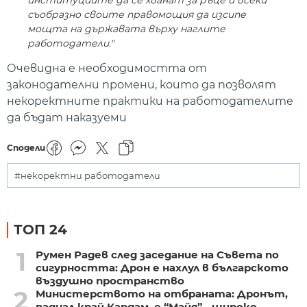
съобразно своите правомощия да изсипе
мощта на държавата върху наглите
работодатели."
Очевидна е необходимостта от
законодателни промени, които да позволят
некоректните практики на работодателите
да бъдат наказуеми
Сподели
#некоректни работодатели
ТОП 24
1
Румен Радев след заседание на Съвета по
сигурността: Дрон е нахлул в българското
въздушно пространство
2
Министерството на отбраната: Дронът,
паднал край Кардам, е “Майя” - широко