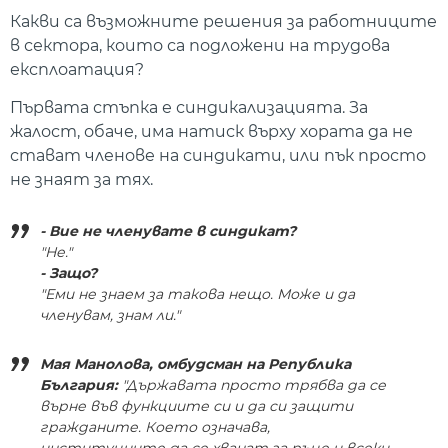
Какви са възможните решения за работниците
в сектора, които са подложени на трудова
експлоатация?
Първата стъпка е синдикализацията. За
жалост, обаче, има натиск върху хората да не
стават членове на синдикати, или пък просто
не знаят за тях.
- Вие не членувате в синдикат?
"Не."
- Защо?
"Еми не знаем за такова нещо. Може и да
членувам, знам ли."
Мая Манолова, омбудсман на Република
България:
"Държавата просто трябва да се
върне във функциите си и да си защити
гражданите. Което означава,
институциите да се хванат за ръце и всеки