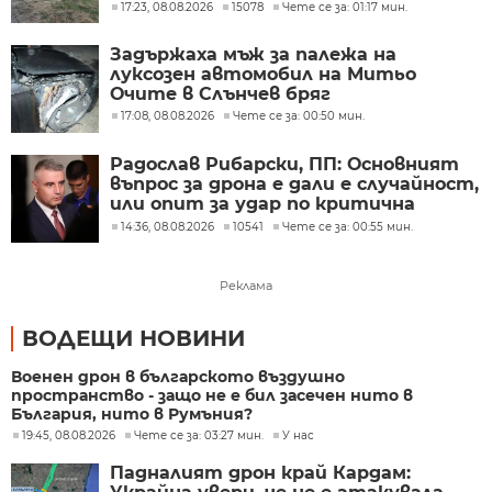
украинската армия
17:23, 08.08.2026
15078
Чете се за: 01:17 мин.
Задържаха мъж за палежа на
луксозен автомобил на Митьо
Очите в Слънчев бряг
17:08, 08.08.2026
Чете се за: 00:50 мин.
Радослав Рибарски, ПП: Основният
въпрос за дрона е дали е случайност,
или опит за удар по критична
инфраструктура
14:36, 08.08.2026
10541
Чете се за: 00:55 мин.
Реклама
ВОДЕЩИ НОВИНИ
Военен дрон в българското въздушно
пространство - защо не е бил засечен нито в
България, нито в Румъния?
19:45, 08.08.2026
Чете се за: 03:27 мин.
У нас
Падналият дрон край Кардам: