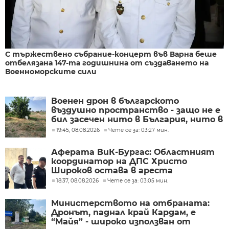
С тържествено събрание-концерт във Варна беше
отбелязана 147-та годишнина от създаването на
Военноморските сили
Военен дрон в българското
въздушно пространство - защо не е
бил засечен нито в България, нито в
Румъния?
19:45, 08.08.2026
Чете се за: 03:27 мин.
Аферата ВиК-Бургас: Областният
координатор на ДПС Христо
Широков остава в ареста
18:37, 08.08.2026
Чете се за: 03:05 мин.
Министерството на отбраната:
Дронът, паднал край Кардам, е
“Майя” - широко използван от