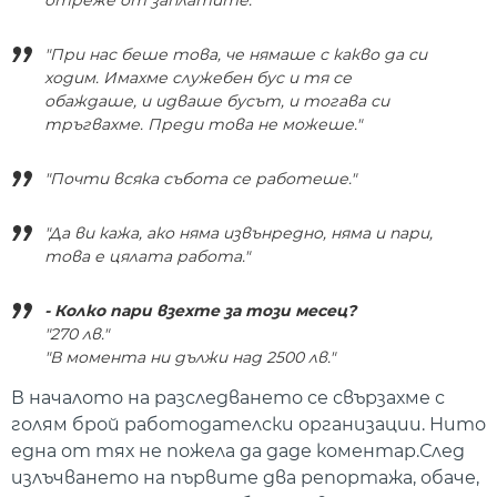
"При нас беше това, че нямаше с какво да си
ходим. Имахме служебен бус и тя се
обаждаше, и идваше бусът, и тогава си
тръгвахме. Преди това не можеше."
"Почти всяка събота се работеше."
"Да ви кажа, ако няма извънредно, няма и пари,
това е цялата работа."
- Колко пари взехте за този месец?
"270 лв."
"В момента ни дължи над 2500 лв."
В началото на разследването се свързахме с
голям брой работодателски организации. Нито
една от тях не пожела да даде коментар.След
излъчването на първите два репортажа, обаче,