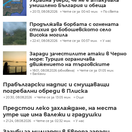
Украйна увери, че не е атакувала
умишлено България и обеща
разследване
20:13, 08.08.2026
Чете се за: 00:40 мин.
По света
Продължава борбата с огнената
стихия до бобошевското село
Висока могила
22:41, 08.08.2026
Чете се за: 00:57 мин.
У нас
Заради зачестилите атаки в Черно
море: Турция ограничава
движението на търговските
кораби
18:01, 08.08.2026 (обновена)
Чете се за: 01:05 мин.
Балкани
Прабългарски надпис и смущаващи
погребални обреди в Плиска
20:30, 08.08.2026
Чете се за: 13:05 мин.
Още
Предстои леко захлаждане, на места
утре ще има валежи и градушки
21:24, 08.08.2026
Чете се за: 02:32 мин.
У нас
Загуби за милиарди в Европа заради