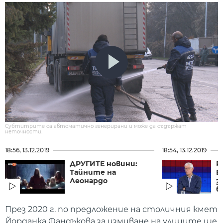
Субтитрите са автоматично генерирани и може да съдържат
неточности.
18:56, 13.12.2019
18:54, 13.12.2019
ДРУГИТЕ новини:
Р
Тайните на
Б
Леонардо
з
б
През 2020 г. по предложение на столичния кмет
Йорданка Фандъкова за измиване на улиците ще