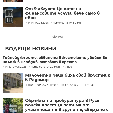
От 9 август: Цените на
финансовите услуги вече само в
евро
14:14, 07.08.2026
Чете се за: 04:50 мин.
Реклама
ВОДЕЩИ НОВИНИ
Тийнейджърите, обвинени в жестокото убийство
на мъж в Пловдив, остават в ареста
14:43, 07.08.2026
Чете се за: 01:20 мин.
У нас
Малолетни деца биха свой връстник
в Радомир
11:56, 07.08.2026
Чете се за: 00:45 мин.
У нас
Окръжната прокуратура в Русе
поиска арест за петима от
участниците в групите, свързани с