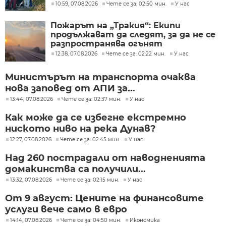
разбитата лаборатория за
10:59, 07.08.2026
Чете се за: 02:50 мин.
У нас
фентанил
Пожарът на „Тракия“: Екипи
продължават да следят, за да не се
разпространява огънят
12:38, 07.08.2026
Чете се за: 02:22 мин.
У нас
Министърът на транспорта очаква
нова заповед от АПИ за...
13:44, 07.08.2026
Чете се за: 02:37 мин.
У нас
Как може да се избегне екстремно
ниското ниво на река Дунав?
12:27, 07.08.2026
Чете се за: 02:45 мин.
У нас
Над 260 пострадали от наводненията
домакинства са получили...
13:32, 07.08.2026
Чете се за: 02:15 мин.
У нас
От 9 август: Цените на финансовите
услуги вече само в евро
14:14, 07.08.2026
Чете се за: 04:50 мин.
Икономика