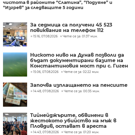
чистота в районите “Слатина”, “Подуяне” и
“Изгрев” за следващите 5 години
За седмица са получени 45 523
повиквания на телефон 112
15:16, 07.08.2026
Чете се за: 01:37 мин.
Ниското ниво на Дунав позволи да
бъдат документирани базите на
Константиновия мост при с. Гиген
15:06, 07.08.2026
Чете се за: 02:22 мин.
Започва изплащането на пенсиите
14:48, 07.08.2026
Чете се за: 00:35 мин.
Тийнейджърите, обвинени в
жестокото убийство на мъж в
Пловдив, остават в ареста
14:43, 07.08.2026
Чете се за: 01:20 мин.