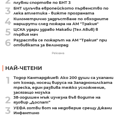
2
плувни спортове по БНТ 3
3
БНТ излъчва европейското първенство по
лека атлетика - вижте програмата
4
Километрично задръстване по обходните
маршрути след пожара на АМ "Тракия"
5
ЦСКА удари здраво Макаби (Тел Авив) в
първия мач
6
Разраства се пожарът на АМ "Тракия" при
отбивката за Велинград
Реклама
НАЙ-ЧЕТЕНИ
1
Тодор Кантарджиев: Ако 200 души са ухапани
от комар, носещ вируса на Западнонилската
треска, един развива тежко усложнение,
засягащо мозъка
2
38-годишен мъж изчезна във водите на
язовир „Доспат“
3
УЕФА готви вот на недоверие срещу Джани
Инфантино