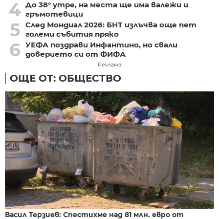
4
До 38° утре, на места ще има валежи и
гръмотевици
5
След Мондиал 2026: БНТ излъчва още пет
големи събития пряко
6
УЕФА поздрави Инфантино, но свали
доверието си от ФИФА
Реклама
ОЩЕ ОТ: ОБЩЕСТВО
Васил Терзиев: Спестихме над 81 млн. евро от