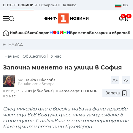
БНТ
БНТ
НОВИНИ
БНТ
Спорт
БНТ
На живо
BG
6
0
Новини
Свят
Спорт
Времето
България и еврото
Би
НАЗАД
Начало
Общество
У нас
Започна миенето на улици в София
Цанка Николова
A+
A-
от
Всичко от автора
19:39, 13.12.2019 (обновена)
Чете се за: 00:11 мин.
Запази
У нас
След няколко дни с високи нива на фини прахови
частици във въздуха, днес няма замърсяване в
столицата. С покачването на температурите
бяха измити столични булеварди.