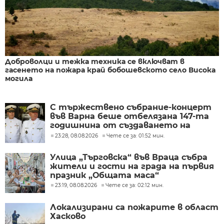
Доброволци и тежка техника се включват в
гасенето на пожара край бобошевското село Висока
могила
С тържествено събрание-концерт
във Варна беше отбелязана 147-та
годишнина от създаването на
Военноморските сили
23:28, 08.08.2026
Чете се за: 01:52 мин.
Улица „Търговска“ във Враца събра
жители и гости на града на първия
празник „Общата маса“
23:19, 08.08.2026
Чете се за: 02:12 мин.
Локализирани са пожарите в област
Хасково