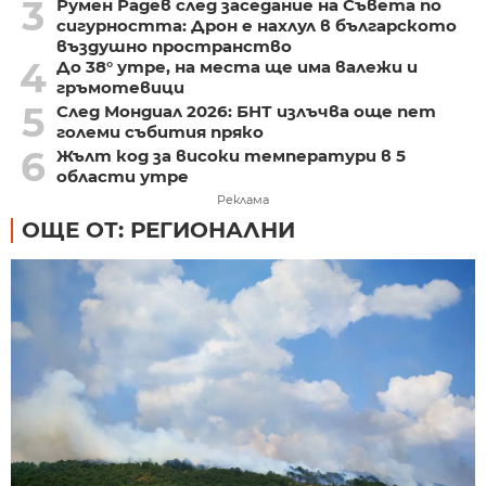
3
Румен Радев след заседание на Съвета по
сигурността: Дрон е нахлул в българското
въздушно пространство
4
До 38° утре, на места ще има валежи и
гръмотевици
5
След Мондиал 2026: БНТ излъчва още пет
големи събития пряко
6
Жълт код за високи температури в 5
области утре
Реклама
ОЩЕ ОТ: РЕГИОНАЛНИ