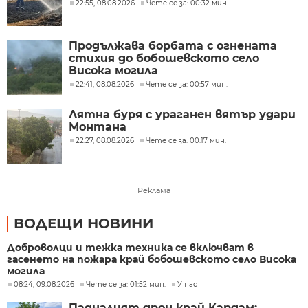
22:55, 08.08.2026
Чете се за: 00:32 мин.
Продължава борбата с огнената
стихия до бобошевското село
Висока могила
22:41, 08.08.2026
Чете се за: 00:57 мин.
Лятна буря с ураганен вятър удари
Монтана
22:27, 08.08.2026
Чете се за: 00:17 мин.
Реклама
ВОДЕЩИ НОВИНИ
Доброволци и тежка техника се включват в
гасенето на пожара край бобошевското село Висока
могила
08:24, 09.08.2026
Чете се за: 01:52 мин.
У нас
Падналият дрон край Кардам: