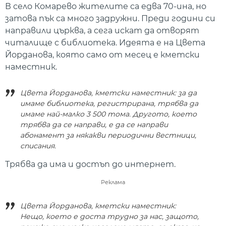
В село Комарево жителите са едва 70-ина, но
затова пък са много задружни. Преди години си
направили църква, а сега искат да отворят
читалище с библиотека. Идеята е на Цвета
Йорданова, която само от месец е кметски
наместник.
Цвета Йорданова, кметски наместник: за да
имаме библиотека, регистрирана, трябва да
имаме най-малко 3 500 тома. Другото, което
трябва да се направи, е да се направи
абонамент за някакви периодични вестници,
списания.
Трябва да има и достъп до интернет.
Реклама
Цвета Йорданова, кметски наместник:
Нещо, което е доста трудно за нас, защото,