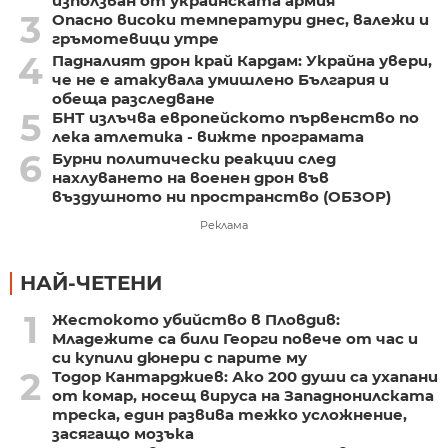
използван от украинската армия
3
Опасно високи температури днес, валежи и
гръмотевици утре
4
Падналият дрон край Кардам: Украйна увери,
че не е атакувала умишлено България и
обеща разследване
5
БНТ излъчва европейското първенство по
лека атлетика - вижте програмата
6
Бурни политически реакции след
нахлуването на военен дрон във
въздушното ни пространство (ОБЗОР)
Реклама
НАЙ-ЧЕТЕНИ
1
Жестокото убийство в Пловдив:
Младежите са били Георги повече от час и
си купили дюнери с парите му
2
Тодор Кантарджиев: Ако 200 души са ухапани
от комар, носещ вируса на Западнонилската
треска, един развива тежко усложнение,
засягащо мозъка