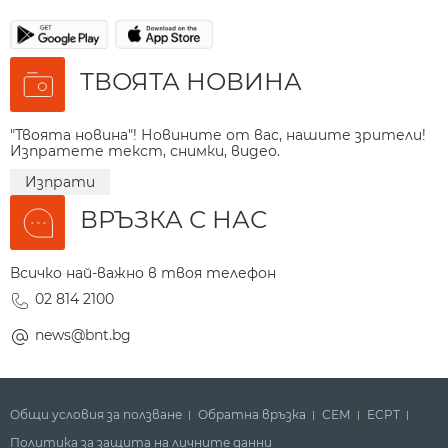
ТВОЯТА НОВИНА
"Твоята новина"! Новините от вас, нашите зрители!
Изпратете текст, снимки, видео.
Изпрати
ВРЪЗКА С НАС
Всичко най-важно в твоя телефон
02 814 2100
news@bnt.bg
Общи условия за ползване
Обратна връзка
СЕМ
ECPT
Политика за защита на личните данни