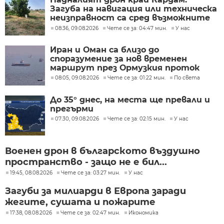
Загуба на навигация или техническа
неизправност са сред възможните
причини
08:36, 09.08.2026
Чете се за: 04:47 мин.
У нас
Иран и Оман са близо до
споразумение за нов временен
маршрут през Ормузкия проток
08:05, 09.08.2026
Чете се за: 01:22 мин.
По света
До 35° днес, на места ще превали и
прегърми
07:30, 09.08.2026
Чете се за: 02:15 мин.
У нас
Военен дрон в българското въздушно
пространство - защо не е бил...
19:45, 08.08.2026
Чете се за: 03:27 мин.
У нас
Загуби за милиарди в Европа заради
жегите, сушата и пожарите
17:38, 08.08.2026
Чете се за: 02:47 мин.
Икономика