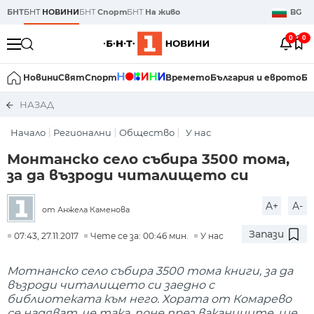
БНТ
БНТ
НОВИНИ
БНТ
Спорт
БНТ
На живо
BG
0
0
Новини
Свят
Спорт
Времето
България и еврото
Би
НАЗАД
Начало
Регионални
Общество
У нас
Монтанско село събира 3500 тома,
за да възроди читалището си
A+
A-
от Анжела Каменова
Запази
07:43, 27.11.2017
Чете се за: 00:46 мин.
У нас
Мотнанско село събира 3500 тома книги, за да
възроди читалището си заедно с
библиотеката към него. Хората от Комарево
се надяват, че така, поне през ваканциите, ще