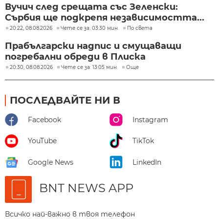
Вучич след срещата със Зеленски:
Сърбия ще подкрепя независимостта...
20:22, 08.08.2026
Чете се за: 03:30 мин.
По света
Прабългарски надпис и смущаващи
погребални обреди в Плиска
20:30, 08.08.2026
Чете се за: 13:05 мин.
Още
ПОСЛЕДВАЙТЕ НИ В
Facebook
Instagram
YouTube
TikTok
Google News
LinkedIn
BNT NEWS APP
Всичко най-важно в твоя телефон