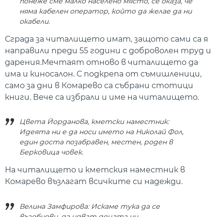
понеже сме малко населено място, се оказа, че
няма кабелен оператор, който да желае да ни
окабели.
Сграда за читалището имат, защото сами са я
направили преди 55 години с доброволен труд и
дарения.Мечтаят отново в читалището да
има и киносалон. С подкрепа от съмишленици,
само за дни в Комарево са събрани стотици
книги. Вече са избрали и име на читалището.
Цвета Йорданова, кметски наместник:
Идеята ни е да носи името на Николай Фол,
един доста позабравен, местен, роден в
Берковица човек.
На читалището и кметския наместник в
Комарево възлагат всичките си надежди.
Велина Замфирова: Искаме тука да се
възобнови, да идват децата ни.