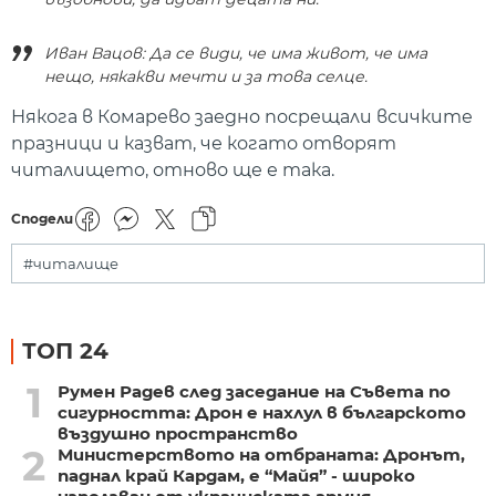
Иван Вацов: Да се види, че има живот, че има
нещо, някакви мечти и за това селце.
Някога в Комарево заедно посрещали всичките
празници и казват, че когато отворят
читалището, отново ще е така.
Сподели
#читалище
ТОП 24
1
Румен Радев след заседание на Съвета по
сигурността: Дрон е нахлул в българското
въздушно пространство
2
Министерството на отбраната: Дронът,
паднал край Кардам, е “Майя” - широко