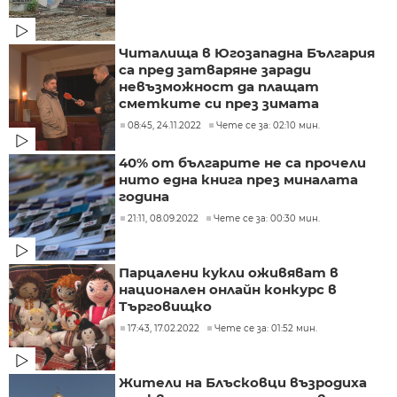
Читалища в Югозападна България
са пред затваряне заради
невъзможност да плащат
сметките си през зимата
08:45, 24.11.2022
Чете се за: 02:10 мин.
40% от българите не са прочели
нито една книга през миналата
година
21:11, 08.09.2022
Чете се за: 00:30 мин.
Парцалени кукли оживяват в
национален онлайн конкурс в
Търговищко
17:43, 17.02.2022
Чете се за: 01:52 мин.
Жители на Блъсковци възродиха