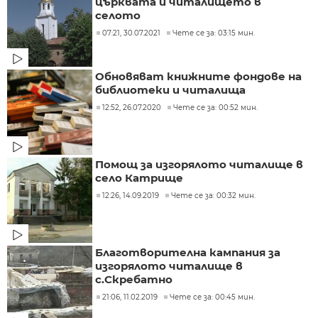
църквата и читалището в
селото
07:21, 30.07.2021
Чете се за: 03:15 мин.
Обновяват книжните фондове на
библиотеки и читалища
12:52, 26.07.2020
Чете се за: 00:52 мин.
Помощ за изгорялото читалище в
село Катрище
12:26, 14.09.2019
Чете се за: 00:32 мин.
Благотворителна кампания за
изгорялото читалище в
с.Скребатно
21:06, 11.02.2019
Чете се за: 00:45 мин.