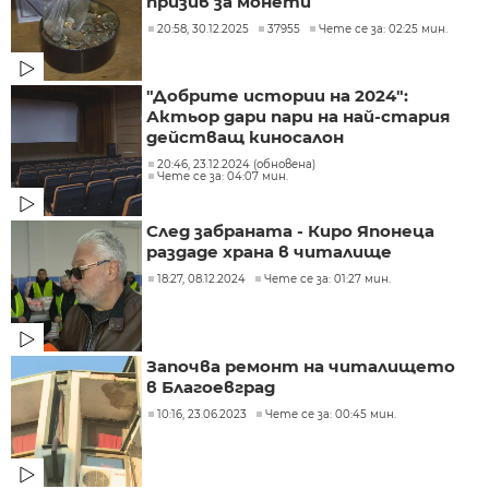
призив за монети
20:58, 30.12.2025
37955
Чете се за: 02:25 мин.
"Добрите истории на 2024":
Актьор дари пари на най-стария
действащ киносалон
20:46, 23.12.2024 (обновена)
Чете се за: 04:07 мин.
След забраната - Киро Японеца
раздаде храна в читалище
18:27, 08.12.2024
Чете се за: 01:27 мин.
Започва ремонт на читалището
в Благоевград
10:16, 23.06.2023
Чете се за: 00:45 мин.