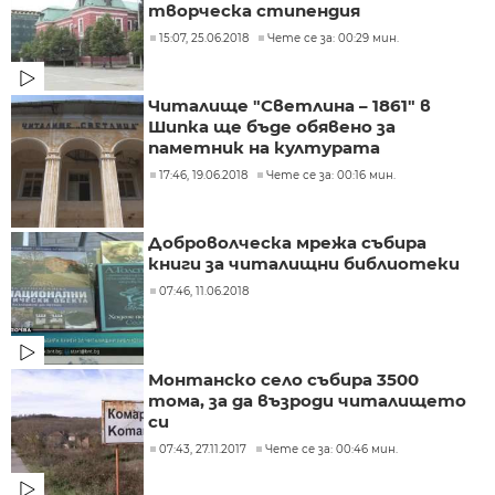
творческа стипендия
15:07, 25.06.2018
Чете се за: 00:29 мин.
Читалище "Светлина – 1861" в
Шипка ще бъде обявено за
паметник на културата
17:46, 19.06.2018
Чете се за: 00:16 мин.
Доброволческа мрежа събира
книги за читалищни библиотеки
07:46, 11.06.2018
Монтанско село събира 3500
тома, за да възроди читалището
си
07:43, 27.11.2017
Чете се за: 00:46 мин.