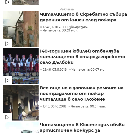
Реклама
Читалището в Скребатно събира
дарения от книги след пожара
17:48, 17.01.2019 (извънредно)
Чете се за: 00:39 мин.
140-годишен юбилей отбелязва
читалището в старозагорското
село Дълбоки
22:46, 03.11.2018
Чете се за: 00:07 мин.
Все още не е започнал ремонт на
пострадалото от пожар
читалище в село Гложене
13:15, 05.10.2018
Чете се за: 00:31 мин.
Читалището в Кюстендил обяви
артистичен конкурс за