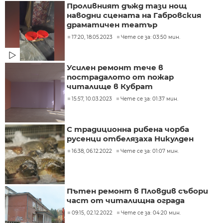
Проливният дъжд тази нощ
наводни сцената на Габровския
драматичен театър
17:20, 18.05.2023
Чете се за: 03:50 мин.
Усилен ремонт тече в
пострадалото от пожар
читалище в Кубрат
15:57, 10.03.2023
Чете се за: 01:37 мин.
С традиционна рибена чорба
русенци отбелязаха Никулден
16:38, 06.12.2022
Чете се за: 01:07 мин.
Пътен ремонт в Пловдив събори
част от читалищна ограда
09:15, 02.12.2022
Чете се за: 04:20 мин.