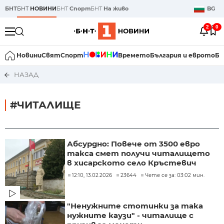
БНТ
БНТ
НОВИНИ
БНТ
Спорт
БНТ
На живо
BG
2
0
Новини
Свят
Спорт
Времето
България и еврото
Би
НАЗАД
#ЧИТАЛИЩЕ
Абсурдно: Повече от 3500 евро
такса смет получи читалището
в хисарското село Кръстевич
12:10, 13.02.2026
23644
Чете се за: 03:02 мин.
"Ненужните стотинки за така
нужните каузи" - читалище с