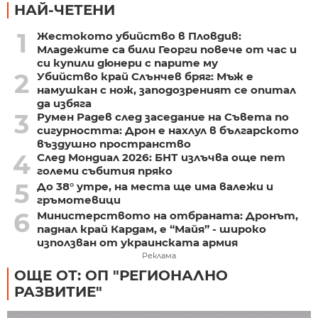
НАЙ-ЧЕТЕНИ
1
Жестокото убийство в Пловдив:
Младежите са били Георги повече от час и
си купили дюнери с парите му
2
Убийство край Слънчев бряг: Мъж е
намушкан с нож, заподозреният се опитал
да избяга
3
Румен Радев след заседание на Съвета по
сигурността: Дрон е нахлул в българското
въздушно пространство
4
След Мондиал 2026: БНТ излъчва още пет
големи събития пряко
5
До 38° утре, на места ще има валежи и
гръмотевици
6
Министерството на отбраната: Дронът,
паднал край Кардам, е “Майя” - широко
използван от украинската армия
Реклама
ОЩЕ ОТ: ОП "РЕГИОНАЛНО
РАЗВИТИЕ"