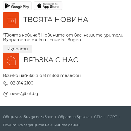
ТВОЯТА НОВИНА
"Твоята новина"! Новините от вас, нашите зрители!
Изпратете текст, снимки, видео.
Изпрати
ВРЪЗКА С НАС
Всичко най-важно в твоя телефон
02 814 2100
news@bnt.bg
Общи условия за ползване
Обратна връзка
СЕМ
ECPT
Политика за защита на личните данни