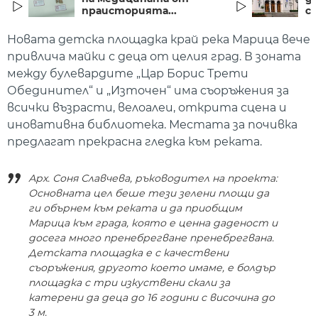
праисторията...
со
Новата детска площадка край река Марица вече
привлича майки с деца от целия град. В зоната
между булевардите „Цар Борис Трети
Обединител“ и „Източен“ има съоръжения за
всички възрасти, велоалеи, открита сцена и
иновативна библиотека. Местата за почивка
предлагат прекрасна гледка към реката.
Арх. Соня Славчева, ръководител на проекта:
Основната цел беше тези зелени площи да
ги обърнем към реката и да приобщим
Марица към града, която е ценна даденост и
досега много пренебрегване пренебрегвана.
Детската площадка е с качествени
съоръжения, другото което имаме, е болдър
площадка с три изкуствени скали за
катерени да деца до 16 години с височина до
3 м.