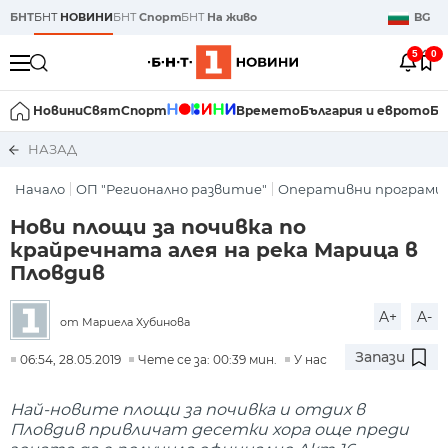
БНТ
БНТ
НОВИНИ
БНТ
Спорт
БНТ
На живо
BG
5
0
Новини
Свят
Спорт
Времето
България и еврото
Би
НАЗАД
Начало
ОП "Регионално развитие"
Оперативни програми
Нови площи за почивка по
крайречната алея на река Марица в
Пловдив
A+
A-
от Мариела Хубинова
Запази
06:54, 28.05.2019
Чете се за: 00:39 мин.
У нас
Най-новите площи за почивка и отдих в
Пловдив привличат десетки хора още преди