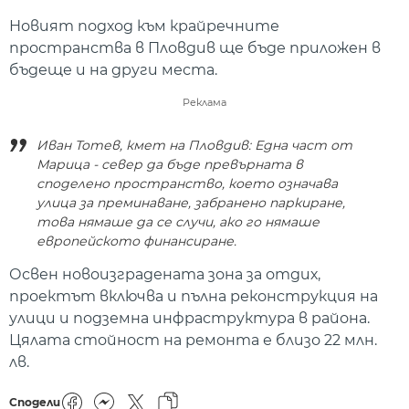
Новият подход към крайречните
пространства в Пловдив ще бъде приложен в
бъдеще и на други места.
Реклама
Иван Тотев, кмет на Пловдив: Една част от
Марица - север да бъде превърната в
споделено пространство, което означава
улица за преминаване, забранено паркиране,
това нямаше да се случи, ако го нямаше
европейското финансиране.
Освен новоизградената зона за отдих,
проектът включва и пълна реконструкция на
улици и подземна инфраструктура в района.
Цялата стойност на ремонта е близо 22 млн.
лв.
Сподели