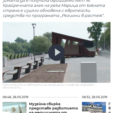
зоната да е получила официално Акт 16.
Крайречната алея на река Марица от южната
страна е изцяло обновена с европейски
средства по програмата „Региони в растеж“.
Субтитрите са автоматично генерирани и може да съдържат
неточности.
06:48, 28.05.2019
06:32, 28.05.2019
Музейна сбирка
П
представя развитието
въ
на медицината от
д