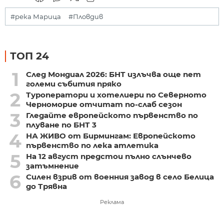
#река Марица
#Пловдив
ТОП 24
1
След Мондиал 2026: БНТ излъчва още пет
големи събития пряко
2
Туроператори и хотелиери по Северното
Черноморие отчитат по-слаб сезон
3
Гледайте европейското първенство по
плуване по БНТ 3
4
НА ЖИВО от Бирмингам: Европейското
първенство по лека атлетика
5
На 12 август предстои пълно слънчево
затъмнение
6
Силен взрив от военния завод в село Белица
до Трявна
Реклама