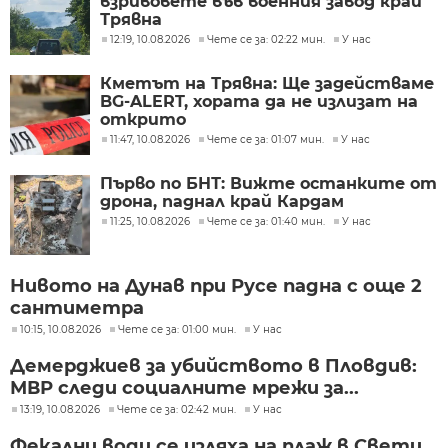
взривовете във военния завод край
Трявна
12:19, 10.08.2026
Чете се за: 02:22 мин.
У нас
Кметът на Трявна: Ще задействаме
BG-ALERT, хората да не излизат на
открито
11:47, 10.08.2026
Чете се за: 01:07 мин.
У нас
Първо по БНТ: Вижте останките от
дрона, паднал край Кардам
11:25, 10.08.2026
Чете се за: 01:40 мин.
У нас
Нивото на Дунав при Русе падна с още 2
сантиметра
10:15, 10.08.2026
Чете се за: 01:00 мин.
У нас
Демерджиев за убийството в Пловдив:
МВР следи социалните мрежи за...
13:19, 10.08.2026
Чете се за: 02:42 мин.
У нас
Фекални води се изляха на плаж в Свети