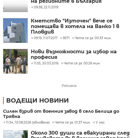
на регионите в България
09:38, 22.11.2019
Кметство "Източен" вече се
помещава в хотела на Ванко 1 в
Пловдив
09:19, 11.07.2017
9571
Чете се за: 00:33 мин.
Нови възможности за избор на
професия
11:55, 20.03.2016
Чете се за: 00:26 мин.
Реклама
ВОДЕЩИ НОВИНИ
Силен взрив от военния завод в село Белица до
Трявна
11:34, 10.08.2026 (обновена)
Чете се за: 01:37 мин.
У нас
Около 300 души са евакуирани след