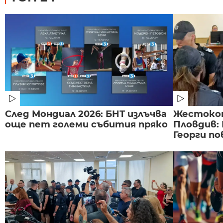
След Мондиал 2026: БНТ излъчва
Жестоко
още пет големи събития пряко
Пловдив:
Георги по