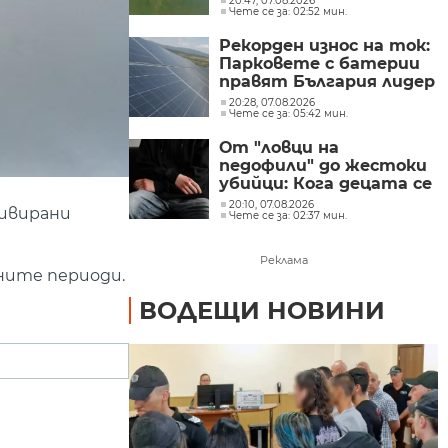
20:47, 07.08.2026
Чете се за: 02:52 мин.
Рекорден износ на ток:
Парковете с батерии
правят България лидер
на пазара
20:28, 07.08.2026
Чете се за: 05:42 мин.
От "ловци на
педофили" до жестоки
убийци: Кога децата се
превръщат в
20:10, 07.08.2026
тивирани
Чете се за: 02:37 мин.
насилници?
Реклама
аните периоди.
ВОДЕЩИ НОВИНИ