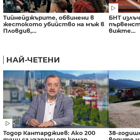
Тийнейджърите, обвинени в
БНТ излъ
жестокото убийство на мъж в
първенст
Пловдив,...
вижте...
НАЙ-ЧЕТЕНИ
Тодор Кантарджиев: Ако 200
38-годиш
души са ухапани от комар,
водите н