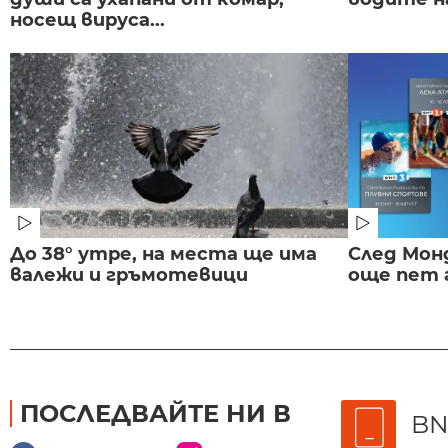
носещ вируса...
До 38° утре, на места ще има
След Монд
валежи и гръмотевици
още пет 
ПОСЛЕДВАЙТЕ НИ В
BN