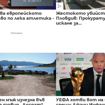
чва европейското
Жестокото убийст
во по лека атлетика -
Пловдив: Прокурат
искане за...
Реклама
ен мъж изчезна във
УЕФА готви вот на
а язовир „Доспат“
срещу Джани Инфа