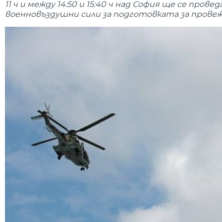
11 ч и между 14:50 и 15:40 ч над София ще се пр
военновъздушни сили за подготовката за провеж