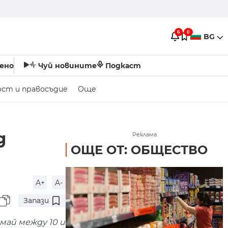
6
0
BG
ено
Чуй новините
Подкаст
ост и правосъдие
Още
д
Реклама
ОЩЕ ОТ: ОБЩЕСТВО
A+
A-
Запази
 май между 10 и