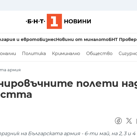
лгария и еврото
Бизнес
Новини от миналото
БНТ Провер
онални
Политика
Криминално
Общество
Сигурн
ата армия
енировъчните полети на
ростта
зник на Българската армия - 6-ти май, на 2, 3 и 4