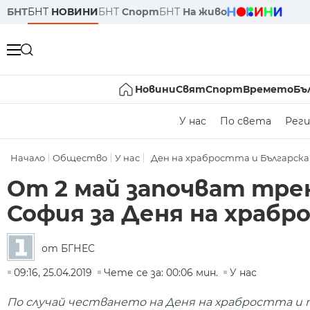
БНТ
БНТ
НОВИНИ
БНТ
Спорт
БНТ
На живо
Новини
Свят
Спорт
Времето
Бъ
У нас
По света
Реги
Начало
Общество
У нас
Ден на храбростта и Българск
От 2 май започват тр
София за Деня на храб
от БГНЕС
09:16, 25.04.2019
Чете се за: 00:06 мин.
У нас
По случай честването на Деня на храбростта и пра