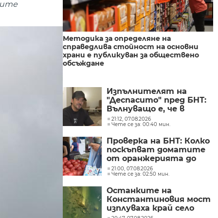
ките
Методика за определяне на
справедлива стойност на основни
храни е публикуван за обществено
обсъждане
Изпълнителят на
"Деспасито" пред БНТ:
Вълнуващо е, че в
България хората пеят
21:12, 07.08.2026
Чете се за: 00:40 мин.
и танцуват на моите
песни
Проверка на БНТ: Колко
поскъпват доматите
от оранжерията до
магазина?
21:00, 07.08.2026
Чете се за: 02:50 мин.
Останките на
Константиновия мост
изплуваха край село
Гиген