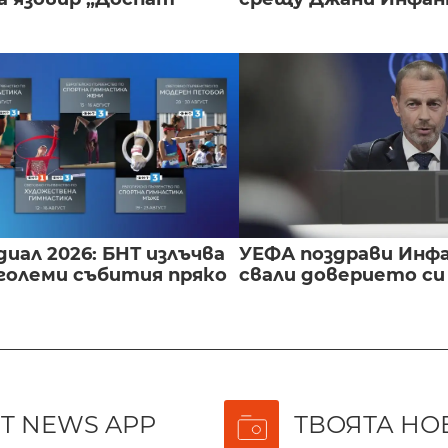
иал 2026: БНТ излъчва
УЕФА поздрави Инфа
големи събития пряко
свали доверието с
T NEWS APP
ТВОЯТА НО