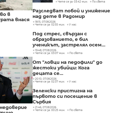
Чете се за: 03:42 мин.
По света
в България
Разследват побой и унижение
во в
над дете в Радомир
урата внася
18:15, 07.08.2026
Чете се за: 02:55 мин.
У нас
Под стрес, свързан с
образованието, е бил
ученикът, застрелял осем...
19:48, 07.08.2026
Чете се за: 03:07 мин.
По света
От "ловци на педофили" до
жестоки убийци: Кога
децата се...
20:10, 07.08.2026
Чете се за: 02:37 мин.
У нас
Зеленски пристигна на
първото си посещение в
Сърбия
 недоверие
21:46, 07.08.2026
Чете се за: 00:25 мин.
По света
нтино