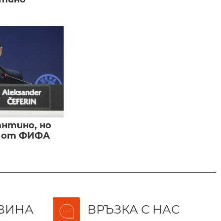
нтино, но
и от ФИФА
ВИНА
ВРЪЗКА С НАС