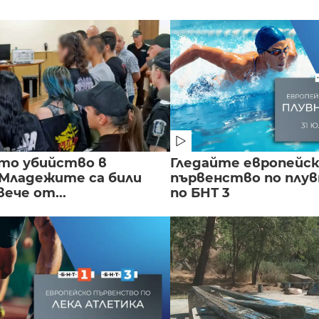
то убийство в
Гледайте европейс
 Младежите са били
първенство по плу
вече от...
по БНТ 3