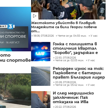
Жестокото убийство в Пловдив:
Младежите са били Георги повече
от...
18:08, 07.08.2026
Чете се за: 04:55 мин.
У нас
Гонка с полицията в
столичния квартал
"Борово", задържан е
кото
мъж, у когото са
22:50, 07.08.2026
вни спортове
Чете се за: 02:05 мин.
У нас
намерени 460 000 евро
Рекорден износ на ток:
Парковете с батерии
правят България лидер
на пазара
20:28, 07.08.2026
Чете се за: 05:42 мин.
У нас
И след медицинско
заключение: Пак
отказаха на Ива
Михайлова да се лекува
20:22, 07.08.2026