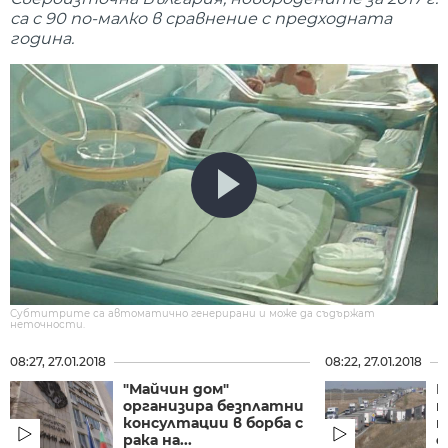
са с 90 по-малко в сравнение с предходната
година.
Субтитрите са автоматично генерирани и може да съдържат
неточности.
08:27, 27.01.2018
08:22, 27.01.2018
"Майчин дом"
В
организира безплатни
п
консултации в борба с
м
рака на...
с