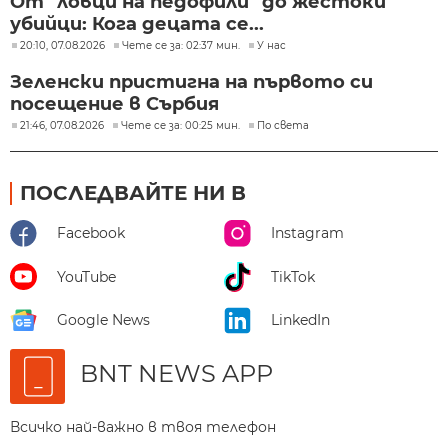
От "ловци на педофили" до жестоки
убийци: Кога децата се...
20:10, 07.08.2026
Чете се за: 02:37 мин.
У нас
Зеленски пристигна на първото си
посещение в Сърбия
21:46, 07.08.2026
Чете се за: 00:25 мин.
По света
ПОСЛЕДВАЙТЕ НИ В
Facebook
Instagram
YouTube
TikTok
Google News
LinkedIn
BNT NEWS APP
Всичко най-важно в твоя телефон