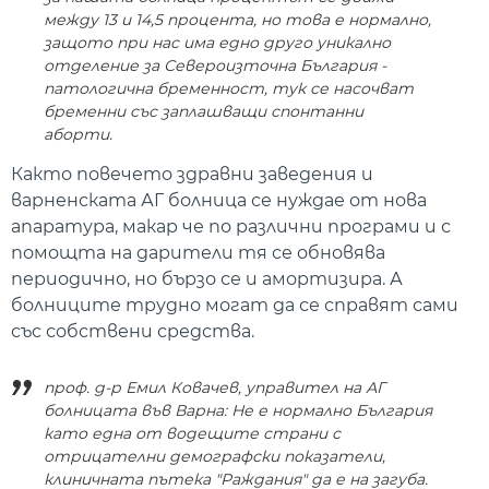
между 13 и 14,5 процента, но това е нормално,
защото при нас има едно друго уникално
отделение за Североизточна България -
патологична бременност, тук се насочват
бременни със заплашващи спонтанни
аборти.
Както повечето здравни заведения и
варненската АГ болница се нуждае от нова
апаратура, макар че по различни програми и с
помощта на дарители тя се обновява
периодично, но бързо се и амортизира. А
болниците трудно могат да се справят сами
със собствени средства.
проф. д-р Емил Ковачев, управител на АГ
болницата във Варна: Не е нормално България
като една от водещите страни с
отрицателни демографски показатели,
клиничната пътека "Раждания" да е на загуба.