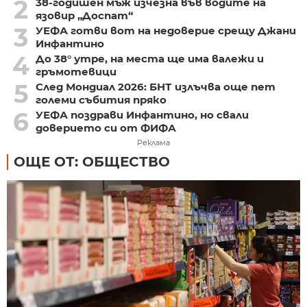
2
38-годишен мъж изчезна във водите на
язовир „Доспат“
3
УЕФА готви вот на недоверие срещу Джани
Инфантино
4
До 38° утре, на места ще има валежи и
гръмотевици
5
След Мондиал 2026: БНТ излъчва още пет
големи събития пряко
6
УЕФА поздрави Инфантино, но свали
доверието си от ФИФА
Реклама
ОЩЕ ОТ: ОБЩЕСТВО