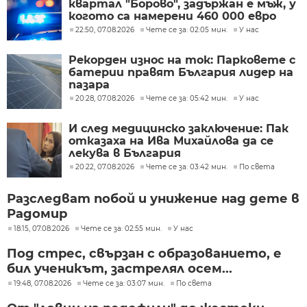
квартал "Борово", задържан е мъж, у
когото са намерени 460 000 евро
22:50, 07.08.2026
Чете се за: 02:05 мин.
У нас
Рекорден износ на ток: Парковете с
батерии правят България лидер на
пазара
20:28, 07.08.2026
Чете се за: 05:42 мин.
У нас
И след медицинско заключение: Пак
отказаха на Ива Михайлова да се
лекува в България
20:22, 07.08.2026
Чете се за: 03:42 мин.
По света
Разследват побой и унижение над дете в
Радомир
18:15, 07.08.2026
Чете се за: 02:55 мин.
У нас
Под стрес, свързан с образованието, е
бил ученикът, застрелял осем...
19:48, 07.08.2026
Чете се за: 03:07 мин.
По света