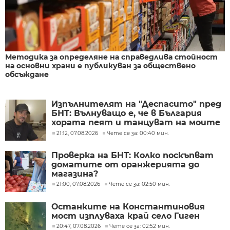
Методика за определяне на справедлива стойност
на основни храни е публикуван за обществено
обсъждане
Изпълнителят на "Деспасито" пред
БНТ: Вълнуващо е, че в България
хората пеят и танцуват на моите
песни
21:12, 07.08.2026
Чете се за: 00:40 мин.
Проверка на БНТ: Колко поскъпват
доматите от оранжерията до
магазина?
21:00, 07.08.2026
Чете се за: 02:50 мин.
Останките на Константиновия
мост изплуваха край село Гиген
20:47, 07.08.2026
Чете се за: 02:52 мин.