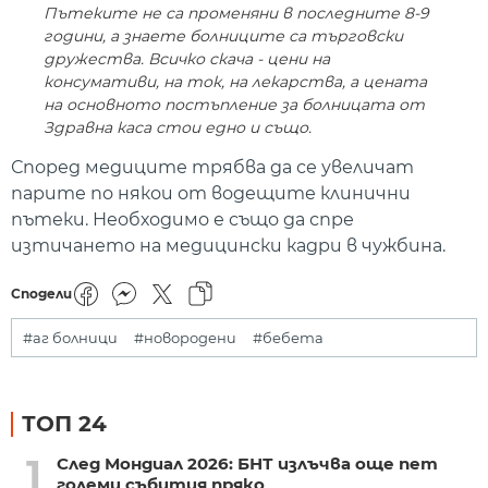
Пътеките не са променяни в последните 8-9
години, а знаете болниците са търговски
дружества. Всичко скача - цени на
консумативи, на ток, на лекарства, а цената
на основното постъпление за болницата от
Здравна каса стои едно и също.
Според медиците трябва да се увеличат
парите по някои от водещите клинични
пътеки. Необходимо е също да спре
изтичането на медицински кадри в чужбина.
Сподели
#аг болници
#новородени
#бебета
ТОП 24
1
След Мондиал 2026: БНТ излъчва още пет
големи събития пряко