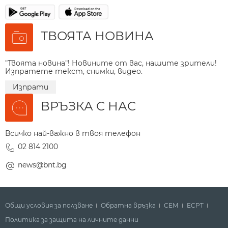
ТВОЯТА НОВИНА
"Твоята новина"! Новините от вас, нашите зрители!
Изпратете текст, снимки, видео.
Изпрати
ВРЪЗКА С НАС
Всичко най-важно в твоя телефон
02 814 2100
news@bnt.bg
Общи условия за ползване
Обратна връзка
СЕМ
ECPT
Политика за защита на личните данни