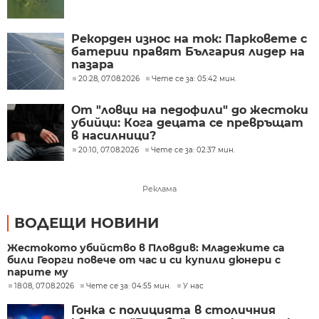
Рекорден износ на ток: Парковете с
батерии правят България лидер на
пазара
20:28, 07.08.2026
Чете се за: 05:42 мин.
От "ловци на педофили" до жестоки
убийци: Кога децата се превръщат
в насилници?
20:10, 07.08.2026
Чете се за: 02:37 мин.
Реклама
ВОДЕЩИ НОВИНИ
Жестокото убийство в Пловдив: Младежите са
били Георги повече от час и си купили дюнери с
парите му
18:08, 07.08.2026
Чете се за: 04:55 мин.
У нас
Гонка с полицията в столичния