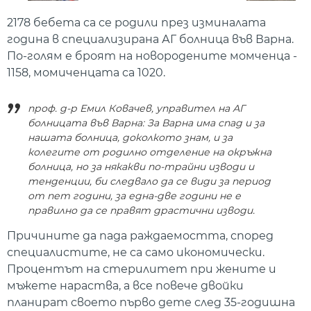
2178 бебета са се родили през изминалата
година в специализирана АГ болница във Варна.
По-голям е броят на новородените момченца -
1158, момиченцата са 1020.
проф. д-р Емил Ковачев, управител на АГ
болницата във Варна: За Варна има спад и за
нашата болница, доколкото знам, и за
колегите от родилно отделение на окръжна
болница, но за някакви по-трайни изводи и
тенденции, би следвало да се види за период
от пет години, за една-две години не е
правилно да се правят драстични изводи.
Причините да пада раждаемостта, според
специалистите, не са само икономически.
Процентът на стерилитет при жените и
мъжете нараства, а все повече двойки
планират своето първо дете след 35-годишна