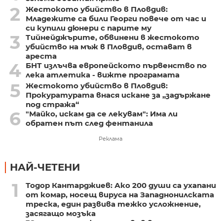
2
Жестокото убийство в Пловдив:
Младежите са били Георги повече от час и
си купили дюнери с парите му
3
Тийнейджърите, обвинени в жестокото
убийство на мъж в Пловдив, остават в
ареста
4
БНТ излъчва европейското първенство по
лека атлетика - вижте програмата
5
Жестокото убийство в Пловдив:
Прокуратурата внася искане за „задържане
под стража“
6
"Майко, искам да се лекувам": Има ли
обратен път след фентанила
Реклама
НАЙ-ЧЕТЕНИ
1
Тодор Кантарджиев: Ако 200 души са ухапани
от комар, носещ вируса на Западнонилската
треска, един развива тежко усложнение,
засягащо мозъка