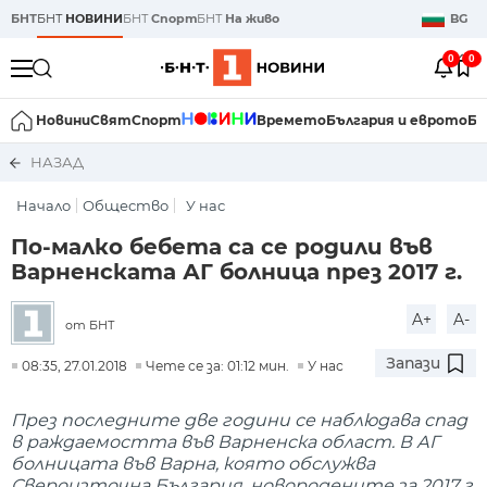
БНТ
БНТ
НОВИНИ
БНТ
Спорт
БНТ
На живо
BG
0
0
Новини
Свят
Спорт
Времето
България и еврото
Би
НАЗАД
Начало
Общество
У нас
По-малко бебета са се родили във
Варненската АГ болница през 2017 г.
A+
A-
от БНТ
Запази
08:35, 27.01.2018
Чете се за: 01:12 мин.
У нас
През последните две години се наблюдава спад
в раждаемостта във Варненска област. В АГ
болницата във Варна, която обслужва
Свероизточна България, новородените за 2017 г.