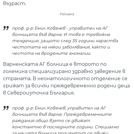
възраст.
Реклама
проф. д-р Емил Ковачев - управител на АГ
болницата във Варна: И това е тревожна
тенденция, защото след 35 години нараства
честотата на някои заболявания, както и
честота на вродените аномалии.
Варненската АГ болница е второто по
големина специализирано здравно заведение в
страната. В неонатологичното отделение се
грижат за всички преждевременно родени деца
в Североизточна България.
проф. д-р Емил Ковачев, управител на АГ
болницата във Варна: Преждевременните
раждания общо взето се движат
константно в последните години. Специално
за нашата болница процентът се движи