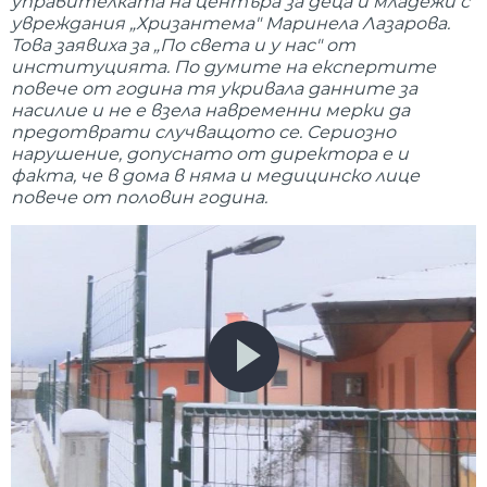
управителката на центъра за деца и младежи с
увреждания „Хризантема" Маринела Лазарова.
Това заявиха за „По света и у нас" от
институцията. По думите на експертите
повече от година тя укривала данните за
насилие и не е взела навременни мерки да
предотврати случващото се. Сериозно
нарушение, допуснато от директора е и
факта, че в дома в няма и медицинско лице
повече от половин година.