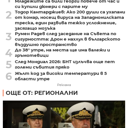
Младежите са били Георги повече от час и
си купили дюнери с парите му
2
Тодор Кантарджиев: Ако 200 души са ухапани
от комар, носещ вируса на Западнонилската
треска, един развива тежко усложнение,
засягащо мозъка
3
Румен Радев след заседание на Съвета по
сигурността: Дрон е нахлул в българското
въздушно пространство
4
До 38° утре, на места ще има валежи и
гръмотевици
5
След Мондиал 2026: БНТ излъчва още пет
големи събития пряко
6
Жълт код за високи температури в 5
области утре
Реклама
ОЩЕ ОТ: РЕГИОНАЛНИ