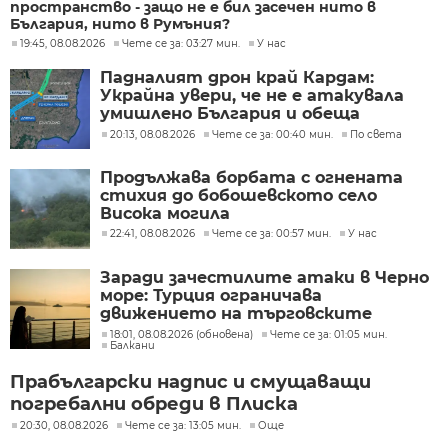
пространство - защо не е бил засечен нито в
България, нито в Румъния?
19:45, 08.08.2026
Чете се за: 03:27 мин.
У нас
Падналият дрон край Кардам:
Украйна увери, че не е атакувала
умишлено България и обеща
разследване
20:13, 08.08.2026
Чете се за: 00:40 мин.
По света
Продължава борбата с огнената
стихия до бобошевското село
Висока могила
22:41, 08.08.2026
Чете се за: 00:57 мин.
У нас
Заради зачестилите атаки в Черно
море: Турция ограничава
движението на търговските
кораби
18:01, 08.08.2026 (обновена)
Чете се за: 01:05 мин.
Балкани
Прабългарски надпис и смущаващи
погребални обреди в Плиска
20:30, 08.08.2026
Чете се за: 13:05 мин.
Още