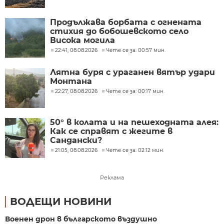
Продължава борбата с огнената
стихия до бобошевското село
Висока могила
22:41, 08.08.2026
Чете се за: 00:57 мин.
Лятна буря с ураганен вятър удари
Монтана
22:27, 08.08.2026
Чете се за: 00:17 мин.
50° в колата и на пешеходната алея:
Как се справят с жегите в
Сандански?
21:05, 08.08.2026
Чете се за: 02:12 мин.
Реклама
ВОДЕЩИ НОВИНИ
Военен дрон в българското въздушно