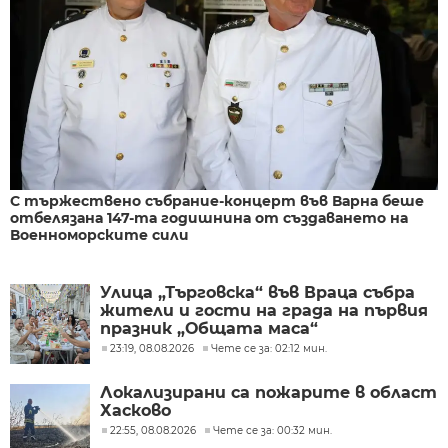
С тържествено събрание-концерт във Варна беше
отбелязана 147-та годишнина от създаването на
Военноморските сили
Улица „Търговска“ във Враца събра
жители и гости на града на първия
празник „Общата маса“
23:19, 08.08.2026
Чете се за: 02:12 мин.
Локализирани са пожарите в област
Хасково
22:55, 08.08.2026
Чете се за: 00:32 мин.