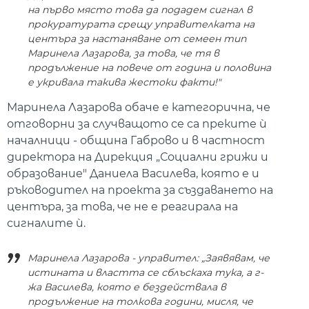
на първо място това да подадем сигнал в
прокуратурата срещу управителката на
центъра за настаняване от семеен тип
Маринела Лазарова, за това, че тя в
продължение на повече от година и половина
е укривала такива жестоки факти!"
Маринела Лазарова обаче е категорична, че
отговорни за случващото се са преките ѝ
началници - община Габрово и в частност
директора на Дирекция „Социални грижи и
образование" Даниела Василева, която е и
ръководител на проекта за създаването на
центъра, за това, че не е реагирала на
сигналите ѝ.
Маринела Лазарова - управител: „Заявявам, че
истината и властта се сблъскаха тука, а г-
жа Василева, която е бездействала в
продължение на толкова години, мисля, че