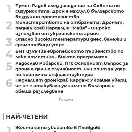
1
Румен Радев след заседание на Съвета по
сигурността: Дрон е нахлул в българското
въздушно пространство
2
Министерството на отбраната: Дронът,
паднал край Кардам, е “Майя” - широко
използван от украинската армия
3
Опасно високи температури днес, валежи и
гръмотевици утре
4
БНТ излъчва европейското първенство по
лека атлетика - вижте програмата
5
Радослав Рибарски, ПП: Основният въпрос за
дрона е дали е случайност, или опит за удар
по критична инфраструктура
6
Падналият дрон край Кардам: Украйна увери,
че не е атакувала умишлено България и
обеща разследване
Реклама
НАЙ-ЧЕТЕНИ
1
Жестокото убийство в Пловдив: