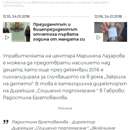
Субтитрите са автоматично генерирани и може да съдържат
неточности.
12:10, 24.01.2018
12:06, 24.01.2018
Президентът и
вицепрезидентът
отчетоха първата
година от мандата си
Управителката на центъра Маринела Лазарова
е можела да предотврати насилието над
децата, като още през декември 2016 е
сигнализирала за случващото се в дома „Закрила
на детето". В това е категорична директорът
на Дирекция „Социално подпомагане " в Габрово,
Радостина Братованова.
Реклама
Радостина Братованова - Директор
Дирекция „Социално подпомагане": „Включихме