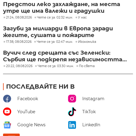
Предстои леко захлаждане, на места
утре ще има валежи и градушки
21:24, 08.08.2026
Чете се за: 02:32 мин.
У нас
Загуби за милиарди в Европа заради
жегите, сушата и пожарите
17:38, 08.08.2026
Чете се за: 02:47 мин.
Икономика
Вучич след срещата със Зеленски:
Сърбия ще подкрепя независимостта...
20:22, 08.08.2026
Чете се за: 03:30 мин.
По света
ПОСЛЕДВАЙТЕ НИ В
Facebook
Instagram
YouTube
TikTok
Google News
LinkedIn