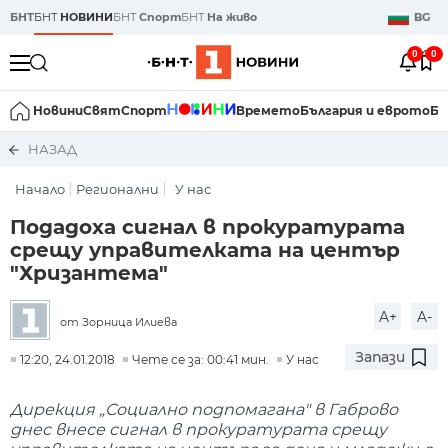
БНТ
БНТ
НОВИНИ
БНТ
Спорт
БНТ
На живо
BG
0
0
Новини
Свят
Спорт
Времето
България и еврото
Би
НАЗАД
Начало
Регионални
У нас
Подадоха сигнал в прокуратурата
срещу управителката на център
"Хризантема"
A+
A-
от Зорница Илиева
Запази
12:20, 24.01.2018
Чете се за: 00:41 мин.
У нас
Дирекция „Социално подпомагана" в Габрово
днес внесе сигнал в прокуратурата срещу