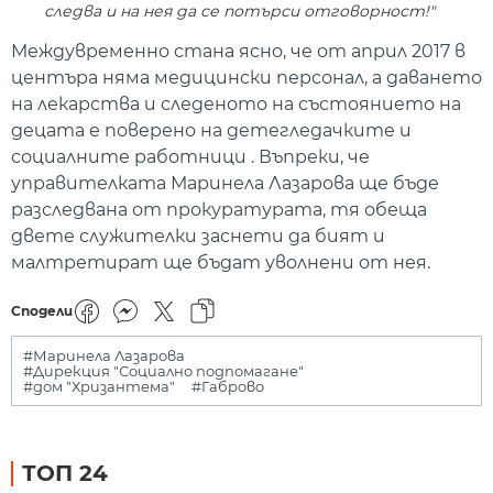
следва и на нея да се потърси отговорност!"
Междувременно стана ясно, че от април 2017 в
центъра няма медицински персонал, а даването
на лекарства и следеното на състоянието на
децата е поверено на детегледачките и
социалните работници . Въпреки, че
управителката Маринела Лазарова ще бъде
разследвана от прокуратурата, тя обеща
двете служителки заснети да бият и
малтретират ще бъдат уволнени от нея.
Сподели
#Маринела Лазарова
#Дирекция "Социално подпомагане"
#дом "Хризантема"
#Габрово
ТОП 24