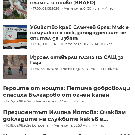
пламна отново (ВИДЕО)
17:00, 09.08.2026
Чете се за: 01:30 мин.
У нас
Убийство край Слънчев бряг: Мъж е
намушкан с нож, заподозреният се
опитал да избяга
13:07, 09.08.2026
Чете се за: 01:25 мин.
У нас
Израел отхвърли плана на САЩ за
Газа
17:12, 09.08.2026
Чете се за: 01:37 мин.
По света
Героите от нощта: Петима доброволци
спасиха Българово от огнен капан
15:37, 09.08.2026
Чете се за: 01:37 мин.
У нас
Президентът Илияна Йотова: Очаквам
докладите на службите какъв е...
10:18, 09.08.2026 (обновена)
Чете се за: 02:50 мин.
У нас