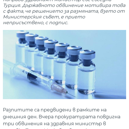
Турция. Държавното обвинение мотивира това
с факта, че решението за размяната, взето от
Министерския съвет, е прието
неприсъствено, с подпис.
Разпитите са предвидени в рамките на
днешния ден. Вчера прокуратурата повдигна
три обвинения на здравния министър в