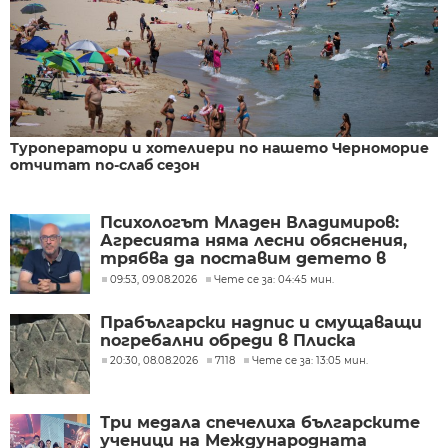
Туроператори и хотелиери по нашето Черноморие
отчитат по-слаб сезон
Психологът Младен Владимиров:
Агресията няма лесни обяснения,
трябва да поставим детето в
центъра
09:53, 09.08.2026
Чете се за: 04:45 мин.
Прабългарски надпис и смущаващи
погребални обреди в Плиска
20:30, 08.08.2026
7118
Чете се за: 13:05 мин.
Три медала спечелиха българските
ученици на Международната