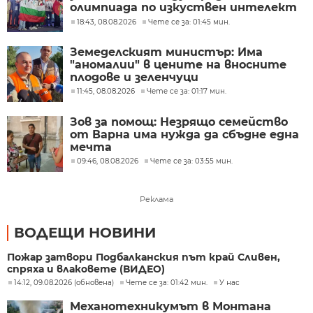
олимпиада по изкуствен интелект
в Казахстан
18:43, 08.08.2026
Чете се за: 01:45 мин.
Земеделският министър: Има
"аномалии" в цените на вносните
плодове и зеленчуци
11:45, 08.08.2026
Чете се за: 01:17 мин.
Зов за помощ: Незрящо семейство
от Варна има нужда да сбъдне една
мечта
09:46, 08.08.2026
Чете се за: 03:55 мин.
Реклама
ВОДЕЩИ НОВИНИ
Пожар затвори Подбалканския път край Сливен,
спряха и влаковете (ВИДЕО)
14:12, 09.08.2026 (обновена)
Чете се за: 01:42 мин.
У нас
Механотехникумът в Монтана