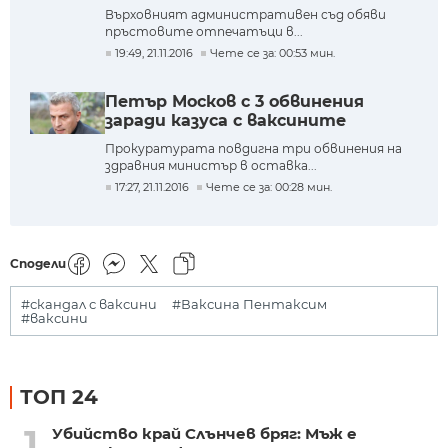
Върховният административен съд обяви
пръстовите отпечатъци в...
19:49, 21.11.2016
Чете се за: 00:53 мин.
Петър Москов с 3 обвинения
заради казуса с ваксините
Прокуратурата повдигна три обвинения на
здравния министър в оставка...
17:27, 21.11.2016
Чете се за: 00:28 мин.
Сподели
#скандал с ваксини
#Ваксина Пентаксим
#ваксини
ТОП 24
1
Убийство край Слънчев бряг: Мъж е