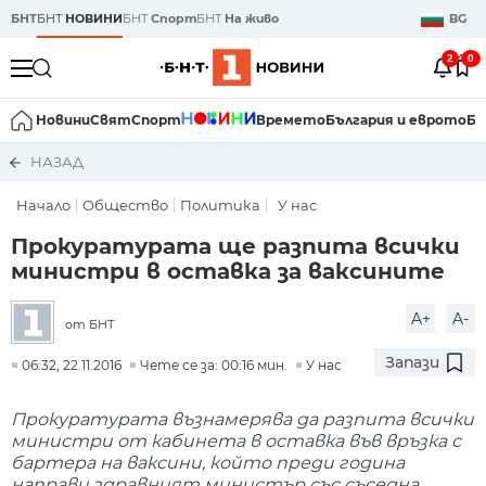
БНТ
БНТ
НОВИНИ
БНТ
Спорт
БНТ
На живо
BG
2
0
Новини
Свят
Спорт
Времето
България и еврото
Би
НАЗАД
Начало
Общество
Политика
У нас
Прокуратурата ще разпита всички
министри в оставка за ваксините
A+
A-
от БНТ
Запази
06:32, 22.11.2016
Чете се за: 00:16 мин.
У нас
Прокуратурата възнамерява да разпита всички
министри от кабинета в оставка във връзка с
бартера на ваксини, който преди година
направи здравният министър със съседна