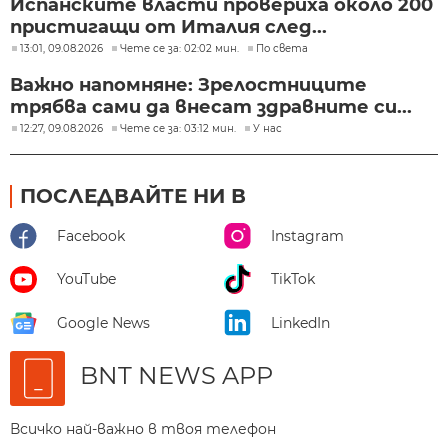
Испанските власти провериха около 200
пристигащи от Италия след...
13:01, 09.08.2026
Чете се за: 02:02 мин.
По света
Важно напомняне: Зрелостниците
трябва сами да внесат здравните си...
12:27, 09.08.2026
Чете се за: 03:12 мин.
У нас
ПОСЛЕДВАЙТЕ НИ В
Facebook
Instagram
YouTube
TikTok
Google News
LinkedIn
BNT NEWS APP
Всичко най-важно в твоя телефон