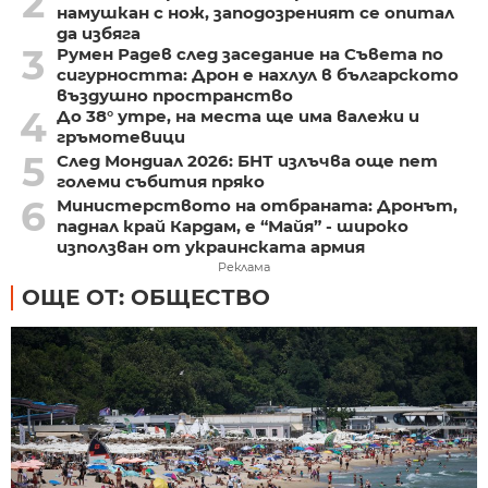
2
намушкан с нож, заподозреният се опитал
да избяга
3
Румен Радев след заседание на Съвета по
сигурността: Дрон е нахлул в българското
въздушно пространство
4
До 38° утре, на места ще има валежи и
гръмотевици
5
След Мондиал 2026: БНТ излъчва още пет
големи събития пряко
6
Министерството на отбраната: Дронът,
паднал край Кардам, е “Майя” - широко
използван от украинската армия
Реклама
ОЩЕ ОТ: ОБЩЕСТВО