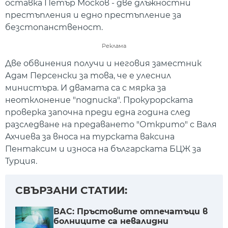
оставка Петър Москов - две длъжностни
престъпления и едно престъпление за
безстопанственост.
Реклама
Две обвинения получи и неговия заместник
Адам Персенски за това, че е улеснил
министъра. И двамата са с мярка за
неотклонение "подписка". Прокурорската
проверка започна преди една година след
разследване на предаването "Открито" с Валя
Ахчиева за вноса на турската ваксина
Пентаксим и износа на българската БЦЖ за
Турция.
СВЪРЗАНИ СТАТИИ:
ВАС: Пръстовите отпечатъци в
болниците са невалидни