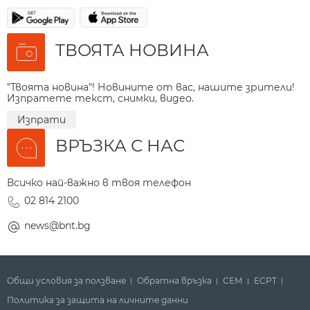
ТВОЯТА НОВИНА
"Твоята новина"! Новините от вас, нашите зрители!
Изпратете текст, снимки, видео.
Изпрати
ВРЪЗКА С НАС
Всичко най-важно в твоя телефон
02 814 2100
news@bnt.bg
Общи условия за ползване
Обратна връзка
СЕМ
ECPT
Политика за защита на личните данни