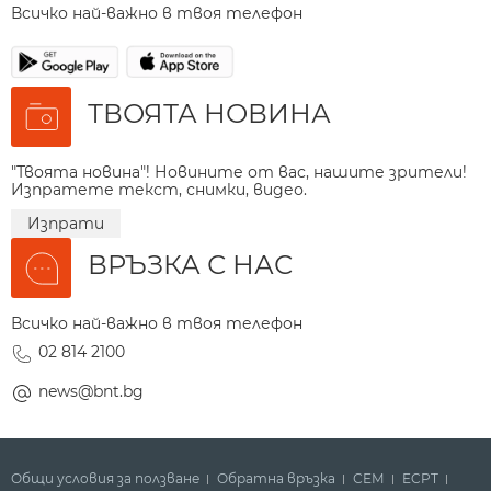
Всичко най-важно в твоя телефон
ТВОЯТА НОВИНА
"Твоята новина"! Новините от вас, нашите зрители!
Изпратете текст, снимки, видео.
Изпрати
ВРЪЗКА С НАС
Всичко най-важно в твоя телефон
02 814 2100
news@bnt.bg
Общи условия за ползване
Обратна връзка
СЕМ
ECPT