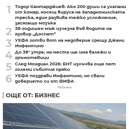
1
Тодор Кантарджиев: Ако 200 души са ухапани
от комар, носещ вируса на Западнонилската
треска, един развива тежко усложнение,
засягащо мозъка
2
38-годишен мъж изчезна във водите на
язовир „Доспат“
3
УЕФА готви вот на недоверие срещу Джани
Инфантино
4
До 38° утре, на места ще има валежи и
гръмотевици
5
След Мондиал 2026: БНТ излъчва още пет
големи събития пряко
6
УЕФА поздрави Инфантино, но свали
доверието си от ФИФА
Реклама
ОЩЕ ОТ: БИЗНЕС