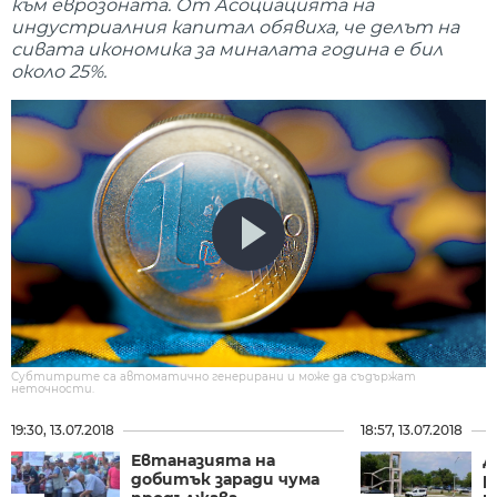
към еврозоната. От Асоциацията на
индустриалния капитал обявиха, че делът на
сивата икономика за миналата година е бил
около 25%.
Субтитрите са автоматично генерирани и може да съдържат
неточности.
19:30, 13.07.2018
18:57, 13.07.2018
Евтаназията на
Д
добитък заради чума
р