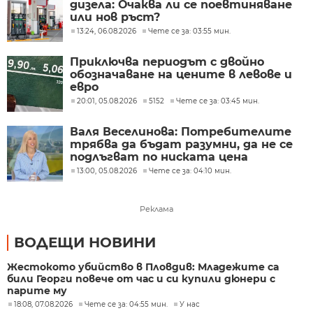
дизела: Очаква ли се поевтиняване
или нов ръст?
13:24, 06.08.2026
Чете се за: 03:55 мин.
Приключва периодът с двойно
обозначаване на цените в левове и
евро
20:01, 05.08.2026
5152
Чете се за: 03:45 мин.
Валя Веселинова: Потребителите
трябва да бъдат разумни, да не се
подлъгват по ниската цена
13:00, 05.08.2026
Чете се за: 04:10 мин.
Реклама
ВОДЕЩИ НОВИНИ
Жестокото убийство в Пловдив: Младежите са
били Георги повече от час и си купили дюнери с
парите му
18:08, 07.08.2026
Чете се за: 04:55 мин.
У нас