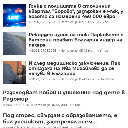
Гонка с полицията в столичния
квартал "Борово", задържан е мъж, у
когото са намерени 460 000 евро
22:50, 07.08.2026
Чете се за: 02:05 мин.
У нас
Рекорден износ на ток: Парковете с
батерии правят България лидер на
пазара
20:28, 07.08.2026
Чете се за: 05:42 мин.
У нас
И след медицинско заключение: Пак
отказаха на Ива Михайлова да се
лекува в България
20:22, 07.08.2026
Чете се за: 03:42 мин.
По света
Разследват побой и унижение над дете в
Радомир
18:15, 07.08.2026
Чете се за: 02:55 мин.
У нас
Под стрес, свързан с образованието, е
бил ученикът, застрелял осем...
19:48, 07.08.2026
Чете се за: 03:07 мин.
По света