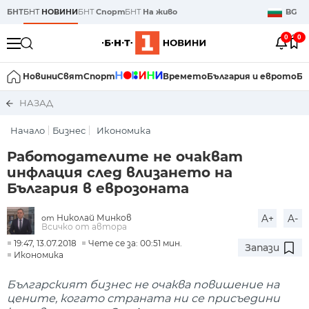
БНТ
БНТ
НОВИНИ
БНТ
Спорт
БНТ
На живо
BG
0
0
Новини
Свят
Спорт
Времето
България и еврото
Би
НАЗАД
Начало
Бизнес
Икономика
Работодателите не очакват
инфлация след влизането на
България в еврозоната
Николай Минков
A+
A-
от
Всичко от автора
19:47, 13.07.2018
Чете се за: 00:51 мин.
Запази
Икономика
Българският бизнес не очаква повишение на
цените, когато страната ни се присъедини