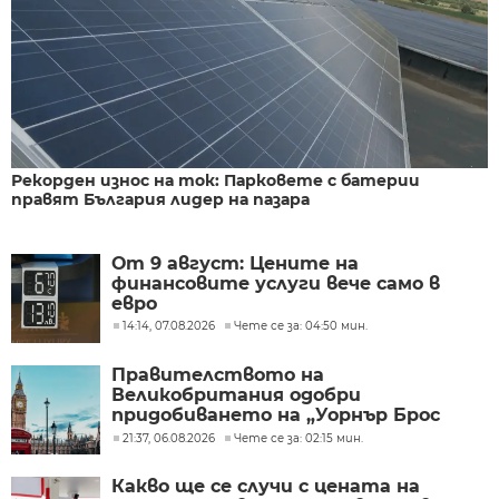
Рекорден износ на ток: Парковете с батерии
правят България лидер на пазара
От 9 август: Цените на
финансовите услуги вече само в
евро
14:14, 07.08.2026
Чете се за: 04:50 мин.
Правителството на
Великобритания одобри
придобиването на „Уорнър Брос
Дискавъри“ от „Парамаунт“ за 110
21:37, 06.08.2026
Чете се за: 02:15 мин.
млрд. долара
Какво ще се случи с цената на