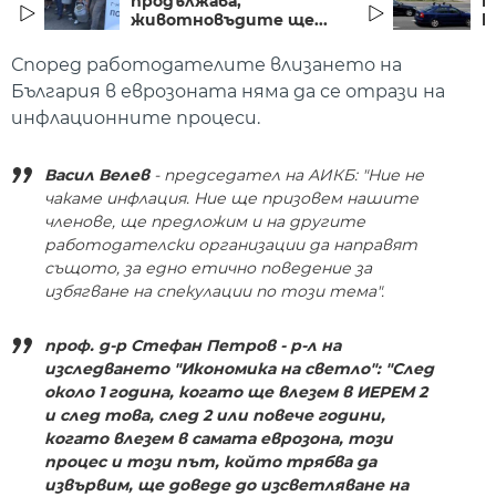
продължава,
п
животновъдите ще...
к
Според работодателите влизането на
България в еврозоната няма да се отрази на
инфлационните процеси.
Васил Велев
- председател на АИКБ: "Ние не
чакаме инфлация. Ние ще призовем нашите
членове, ще предложим и на другите
работодателски организации да направят
същото, за едно етично поведение за
избягване на спекулации по този тема".
проф. д-р Стефан Петров - р-л на
изследването "Икономика на светло": "След
около 1 година, когато ще влезем в ИЕРЕМ 2
и след това, след 2 или повече години,
когато влезем в самата еврозона, този
процес и този път, който трябва да
извървим, ще доведе до изсветляване на