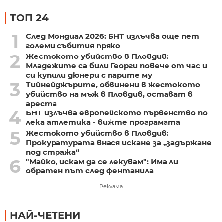
ТОП 24
1
След Мондиал 2026: БНТ излъчва още пет
големи събития пряко
2
Жестокото убийство в Пловдив:
Младежите са били Георги повече от час и
си купили дюнери с парите му
3
Тийнейджърите, обвинени в жестокото
убийство на мъж в Пловдив, остават в
ареста
4
БНТ излъчва европейското първенство по
лека атлетика - вижте програмата
5
Жестокото убийство в Пловдив:
Прокуратурата внася искане за „задържане
под стража“
6
"Майко, искам да се лекувам": Има ли
обратен път след фентанила
Реклама
НАЙ-ЧЕТЕНИ