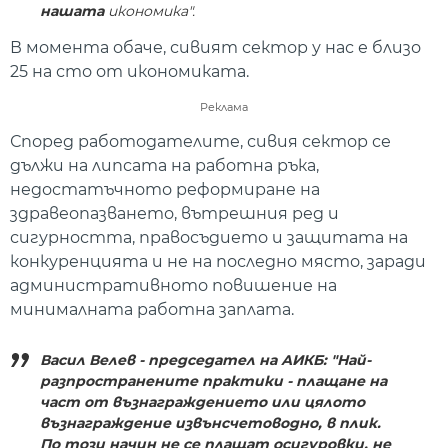
нашата
икономика".
В момента обаче, сивият сектор у нас е близо
25 на сто от икономиката.
Реклама
Според работодателите, сивия сектор се
дължи на липсата на работна ръка,
недостатъчното реформиране на
здравеопазването, вътрешния ред и
сигурността, правосъдието и защитата на
конкуренцията и не на последно място, заради
административното повишение на
минималната работна заплата.
Васил Велев - председател на АИКБ: "Най-
разпространените практики - плащане на
част от възнаграждението или цялото
възнаграждение извънсчетоводно, в плик.
По този начин не се плащат осигуровки, не