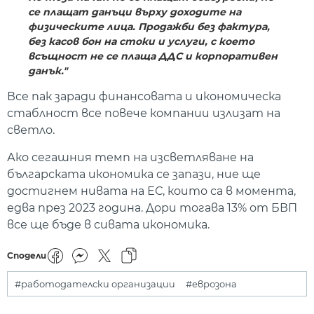
се плащат данъци върху доходите на
физическите лица.
Продажби без фактура,
без касов бон на стоки и услуги, с което
всъщност не се плаща ДДС и корпоративен
данък."
Все пак заради финансовата и икономическа
стаблност все повече компании излизат на
светло.
Ако сегашния темп на изсветляване на
българската икономика се запази, ние ще
достигнем нивата на ЕС, които са в момента,
едва през 2023 година. Дори тогава 13% от БВП
все ще бъде в сивата икономика.
Сподели
#работодателски организации
#еврозона