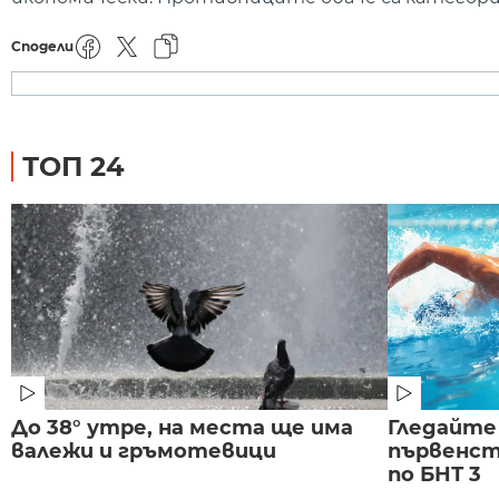
Сподели
ТОП 24
До 38° утре, на места ще има
Гледайте
валежи и гръмотевици
първенст
по БНТ 3