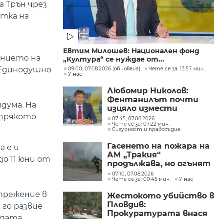
а Трън чрез
тка на
Евтим Милошев: Национален фонд
ението на
„Култура“ се нуждае от...
 Единодушно
09:00, 07.08.2026 (обновена)
Чете се за: 13:57 мин.
У нас
Любомир Николов:
Фентанилът почти
дума. На
изцяло измести
 прякото
хероина, възможно е
07:45, 07.08.2026
Чете се за: 07:22 мин.
разбитата
Сигурност и правосъдие
лаборатория да е
единствената у нас
Гасенето на пожара на
а е и
АМ „Тракия“
до 11 юни от
продължава, но огънят
е локализиран
07:10, 07.08.2026
Чете се за: 00:45 мин.
У нас
прежение в
Жестокото убийство в
Пловдив:
 го развие
Прокуратурата внася
дата.