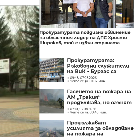
Прокуратурата повдигна обвинение
на областния лидер на ДПС Христо
Широков, той е извън страната
Прокуратурата:
Ръководни служители
на ВиК - Бургас са
участвали в схема с
09:48, 07.08.2026
Чете се за: 01:02 мин.
водомери
Гасенето на пожара на
АМ „Тракия“
продължава, но огънят
е локализиран
07:10, 07.08.2026
Чете се за: 00:45 мин.
Продължават
усилията за овладяване
на пожара на