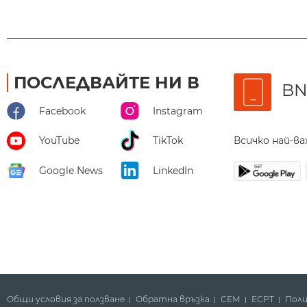
ПОСЛЕДВАЙТЕ НИ В
BN
Facebook
Instagram
Всичко най-в
YouTube
TikTok
Google News
LinkedIn
Общи условия за ползване
Обратна връзка
СЕМ
ECPT
Поли