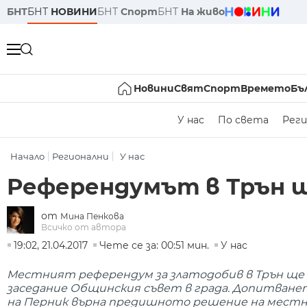
БНТ
БНТ
НОВИНИ
БНТ
Спорт
БНТ
На живо
Новини
Свят
Спорт
Времето
Бъ
У нас
По света
Реги
Начало
Регионални
У нас
Референдумът в Трън ще
от
Мина Пенкова
Всичко от автора
19:02, 21.04.2017
Чете се за: 00:51 мин.
У нас
Местният референдум за златодобив в Трън ще се
заседание Общинския съвет в града. Дoпитвaнeт
на Перник въpнa предишното peшeниe нa мecтни