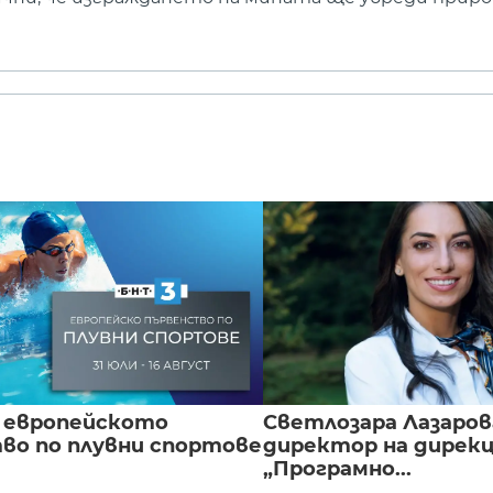
 европейското
Светлозара Лазаров
во по плувни спортове
директор на дирек
„Програмно...