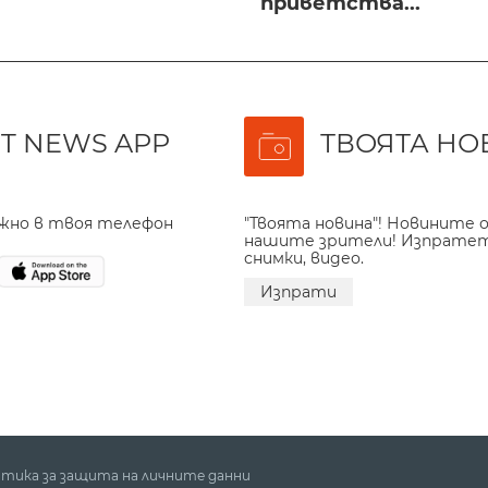
приветства...
T NEWS APP
ТВОЯТА НО
ажно в твоя телефон
"Твоята новина"! Новините о
нашите зрители! Изпрате
снимки, видео.
Изпрати
тика за защита на личните данни