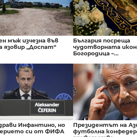
ен мъж изчезна във
България посреща
а язовир „Доспат“
чудотворната икон
Богородица –...
драви Инфантино, но
Президентът на А
верието си от ФИФА
футболна конфедер