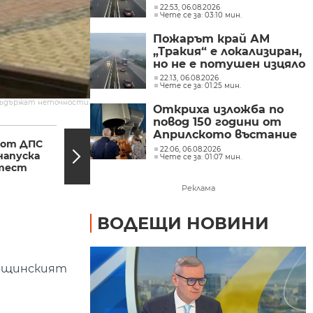
магистрала "Тракия"
22:53, 06.08.2026
Чете се за: 03:10 мин.
(ОБЗОР)
Пожарът край АМ
„Тракия“ е локализиран,
но не е потушен изцяло
22:13, 06.08.2026
Чете се за: 01:25 мин.
съдържат неточности.
Откриха изложба по
повод 150 години от
17:47, 21.04.2017
17:45,
Априлското въстание
от ДПС
Служебният премиер
в Обсерваторията в
22:06, 06.08.2026
напуска
заяви, че не му е
Чете се за: 01:07 мин.
Рожен
отест
оказван натиск за
уволнения
Реклама
ВОДЕЩИ НОВИНИ
Общинският