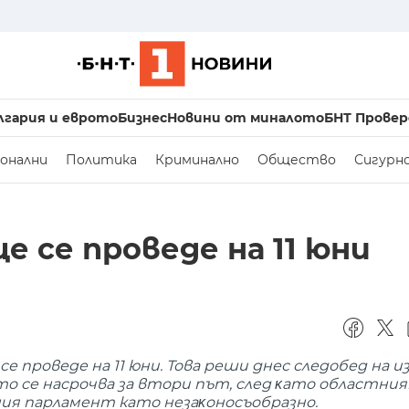
лгария и еврото
Бизнес
Новини от миналото
БНТ Провер
онални
Политика
Криминално
Общество
Сигурн
 се проведе на 11 юни
 проведе на 11 юни. Това реши днес следобед на 
o ce нacpoчвa зa втopи път, cлeд ĸaтo oблacтни
я пapлaмeнт като нeзaĸoнocъoбpaзнo.