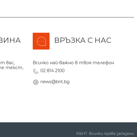
ВИНА
ВРЪЗКА С НАС
т вас,
Всичко най-важно в твоя телефон
те текст,
02 814 2100
news@bnt.bg
©БНТ. Всички права запазени