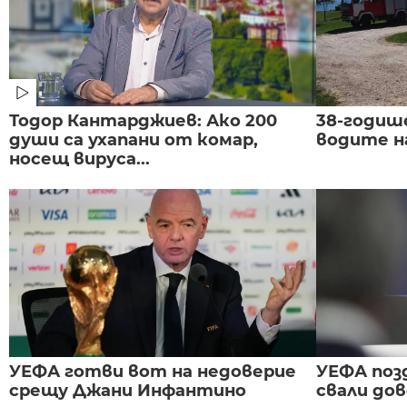
Тодор Кантарджиев: Ако 200
38-годиш
души са ухапани от комар,
водите н
носещ вируса...
УЕФА готви вот на недоверие
УЕФА поз
срещу Джани Инфантино
свали до