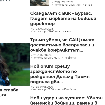
искане „задържане под
07:18, 07.08.2026
Чете се за: 01:05 мин.
У нас
стража“
Скандалът с ВиК - Бургас:
Гледат мярката на бившия
директор
07:24, 07.08.2026
Чете се за: 00:45 мин.
У нас
Тръмп увери, че САЩ имат
достатъчно боеприпаси и
очаква конфликтът...
07:30, 07.08.2026
Чете се за: 01:10 мин.
По света
Нов опит срещу
гражданството по
рождение: Доналд Тръмп
подписа два...
07:35, 07.08.2026
а става
Чете се за: 01:00 мин.
По света
ция
Нови удари на хутите: Убити
йеменски войници, ранени в