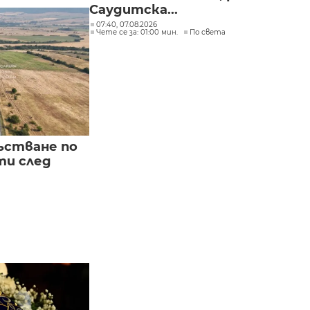
Саудитска...
07:40, 07.08.2026
Чете се за: 01:00 мин.
По света
ъстване по
и след