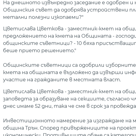
На днешното извънредно заседание е одобрен и 
Общинския съвет да одобрява устройствени пла
метални полезни изкопаеми?"
Цветислава Цветкова - заместник-кмет на общин
предложението на кмета на Общината - господи
общинските съветници? - 10 бяха присъстващи
беше прието решението."
Общинските съветници са одобрили изборните к
кмета на общината е възложено да извърши инфо
участие на гражданите в местната власт.
Цветислава Цветкова - заместник-кмет на община
заповедта за образуване на секциите, съгласно чл
днес имаме 52 дни, така че сме в срок за провеж
Инвестиционното намерение за изграждане на м
община Трън. Според привържениците на проекта
икономически. Противниците обаче са категори