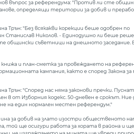
нов въпрос за референдума: "Против ли сте общин
нове, определящи територии за добив и прерабо
а Трън: "Без всякакви корекции беше одобрен по
н Станислав Николов. - Единодушно ли беше реш
те общински съветници на днешното заседание.
нижа и план-сметка за провеждането на референ
рмационната кампания, както е според Закона за
 Трън: "Според нас няма законови пречки. Пуснат
ен 8 от Изборния кодекс. 50-дневен е срокът. Ние 
дане на един нормален местен референдум."
ина за добив на злато изостри общественото на
, той ще осигури работа за хората в района и ще
чни, че изграждането на мината ще увреди приро