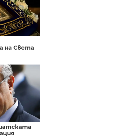
а на Света
зиатската
ация