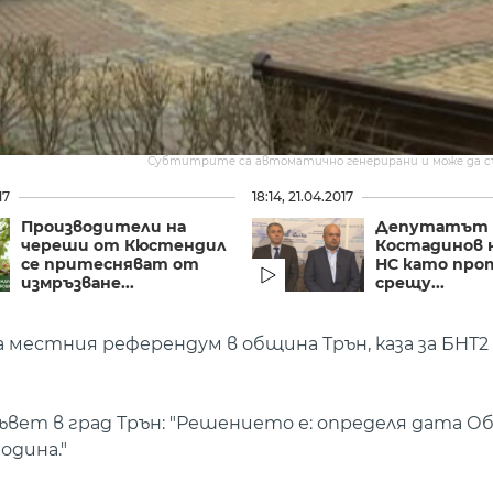
Субтитрите са автоматично генерирани и може да 
17
18:14, 21.04.2017
Производители на
Депутатът 
череши от Кюстендил
Костадинов 
се притесняват от
НС като пр
измръзване...
срещу...
 местния референдум в община Трън, каза за БНТ2
ъвет в град Трън: "Решението е: определя дата 
одина."