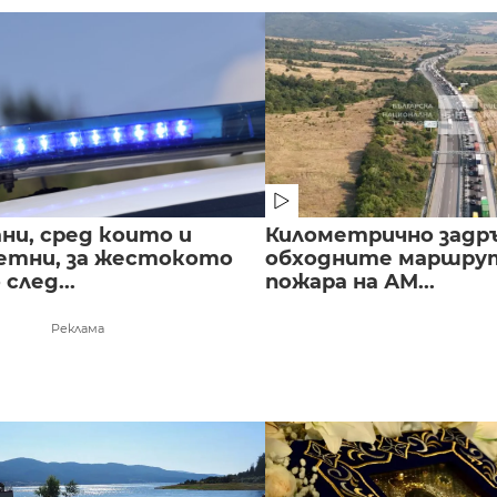
ни, сред които и
Километрично задр
етни, за жестокото
обходните маршрут
след...
пожара на АМ...
Реклама