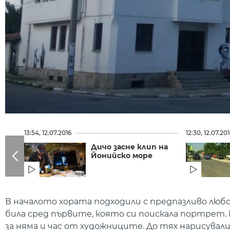
13:54, 12.07.2016
12:30, 12.07.20
Дичо засне клип на
Йонийско море
В началото хората подходили с предпазливо л
била сред първите, която си поискала портрет. 
за няма и час от художниците. До тях нарисувал