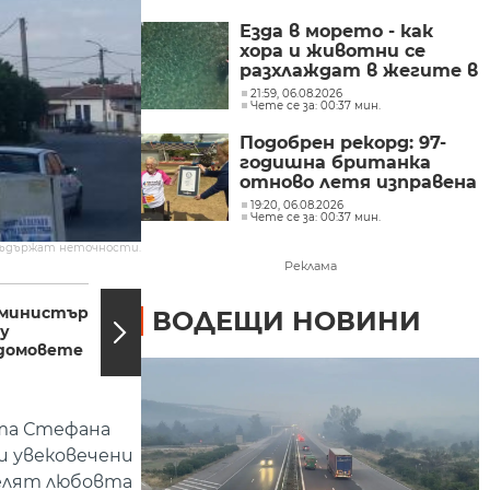
Езда в морето - как
хора и животни се
разхлаждат в жегите в
Хърватска
21:59, 06.08.2026
Чете се за: 00:37 мин.
Подобрен рекорд: 97-
годишна британка
отново летя изправена
върху крилото на
19:20, 06.08.2026
Чете се за: 00:37 мин.
самолет
съдържат неточности.
Реклама
11:40, 12.07.2016
11:39, 
 министър
Строят ново
ВОДЕЩИ НОВИНИ
у
кръгово
 домовете
кръстовище в
Благоевград
ата Стефана
и увековечени
делят любовта