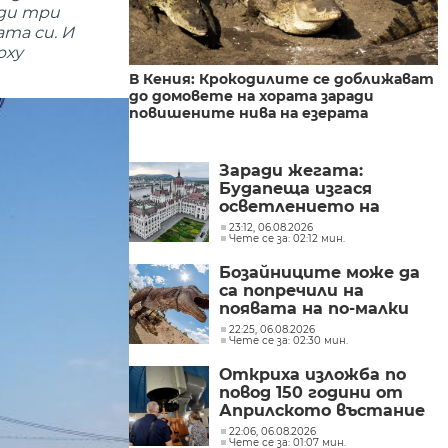
еди три
ата си. И
рху
В Кения: Крокодилите се доближават
до домовете на хората заради
повишените нива на езерата
Заради жегата:
Будапеща изгася
осветлението на
историческите си
23:12, 06.08.2026
Чете се за: 02:12 мин.
забележителности, за
да пести енергия
Бозайниците може да
са попречили на
появата на по-малки
като размер динозаври
22:25, 06.08.2026
Чете се за: 02:30 мин.
Откриха изложба по
повод 150 години от
Априлското въстание
в Обсерваторията в
22:06, 06.08.2026
Чете се за: 01:07 мин.
Рожен