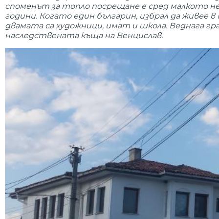
споменът за топло посрещане е сред малкото нещ
години. Когато един българин, избрал да живее в 
двамата са художници, имат и школа. Веднага гра
наследствената къща на Венцислав.