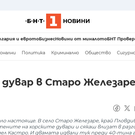
лгария и еврото
Бизнес
Новини от миналото
БНТ Провер
онални
Политика
Криминално
Общество
Сигурн
 дувар в Старо Железар
ало настояще. В село Старо Железаре, край Пловди
ените на хорските дувари и сякаш влизат в разго
дел Кастро. И двамата идвали тук преди 40-тина г