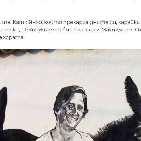
е. Като Янко, който прекарва дните си, карайки 
лгарски, Шейх Мохамед бин Рашид ал-Мактум от О
а хората.