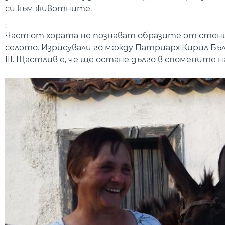
си към животните.
;
Част от хората не познават образите от стенит
селото. Изрисували го между Патриарх Кирил Бъ
III. Щастлив е, че ще остане дълго в спомените н