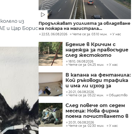
колело из
Продължават усилията за овладяване
АЕ и Цар Борис
на пожара на магистрала...
22:53, 06.08.2026
Чете се за: 03:10 мин.
У нас
Бдение в Кричим с
надежда за правосъдие
след жестокото
убийство на млад мъж
18:10, 06.08.2026
Чете се за: 04:25 мин.
У нас
в Пловдив от
тийнейджъри
В капана на фентанила:
Кой ръководи трафика
и има ли изход за
пристрастените?
20:21, 06.08.2026
Чете се за: 05:22 мин.
Общество
След повече от седем
месеца: Нова фирма
поема почистването в
столичните райони
20:31, 06.08.2026
Чете се за: 02:30 мин.
У нас
"Слатина", "Подуяне" и
"Изгрев"