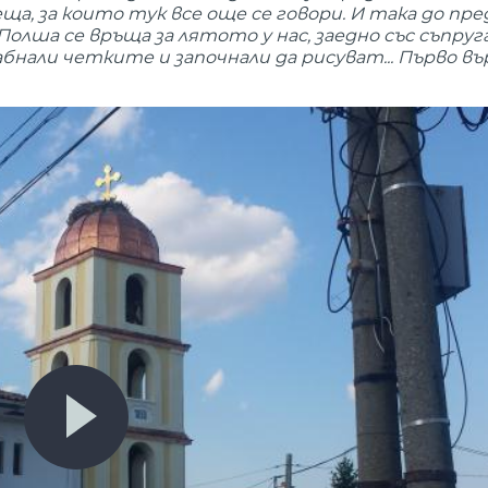
а, за които тук все още се говори. И така до пр
Полша се връща за лятото у нас, заедно със съпруг
бнали четките и започнали да рисуват... Първо въ