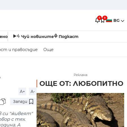
0
0
BG
ено
Чуй новините
Подкаст
ост и правосъдие
Още
е
Реклама
ОЩЕ ОТ: ЛЮБОПИТНО
A+
A-
Запази
в си "живеят"
вор с тях.
одина. А