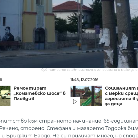
Субтитрите са автоматично генерирани и може да 
16
11:48, 12.07.2016
Ремонтират
Социалният
„Коматевско шосе“ в
с мерки срещ
Пловдив
агресията в
за деца
юбопитство към странното начинание. 65-годишн
Речено, сторено. Стефана и магарето Тодорка бил
и и Бриджит Бардо. Не си приличат много, но спо