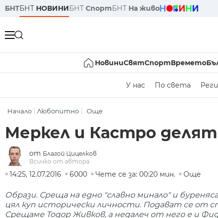
БНТ
БНТ
НОВИНИ
БНТ
Спорт
БНТ
На живо
Новини
Свят
Спорт
Времето
Бъ
У нас
По света
Реги
Начало
Любопитно
Още
Меркел и Кастро делят
от
Благой Цицелков
Всичко от автора
14:25, 12.07.2016
6000
Чете се за: 00:20 мин.
Още
Образи. Среща на едно "славно минало" и буреняс
цял куп исторически личности. Подават се от ст
Срещаме Тодор Живков, а недалеч от него е и Фи