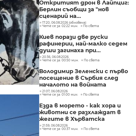
Откритият дрон в Лайпциг:
Берлин съобщи за "нов
сценарий на...
17:20, 06.08.2026 (обновена)
Чете се за: 02:22 мин.
По света
Киев порази две руски
рафинерии, най-малко седем
души загинаха при...
20:36, 06.08.2026
Чете се за: 00:50 мин.
По света
Володимир Зеленски с първо
посещение в Сърбия след
началото на войната
21:07, 06.08.2026
Чете се за: 01:00 мин.
По света
Езда в морето - как хора и
животни се разхлаждат в
жегите в Хърватска
21:59, 06.08.2026
Чете се за: 00:37 мин.
По света