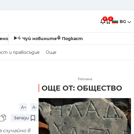
0
0
BG
ено
Чуй новините
Подкаст
ост и правосъдие
Още
Реклама
ОЩЕ ОТ: ОБЩЕСТВО
A+
A-
Запази
 случайно в