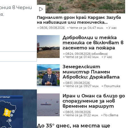
ония в Черни
я.
Падналият дрон край Кардам: Загуба
на навигация или техническа...
08:36, 09.08.2026
Чете се за: 04:47 мин.
У нас
Доброволци и тежка
техника се включват в
гасенето на пожара
край бобошевското
08:24, 09.08.2026 (обновена)
Чете се за: 01:40 мин.
У нас
село Висока могила
Земеделският
министър Пламен
Абровски: Държавата
трябва да засили
08:51, 09.08.2026
Чете се за: 09:27 мин.
Политика
контрола върху вноса
от трети страни
Иран и Оман са близо до
споразумение за нов
временен маршрут
през Ормузкия проток
08:05, 09.08.2026
Чете се за: 01:22 мин.
По света
До 35° днес, на места ще