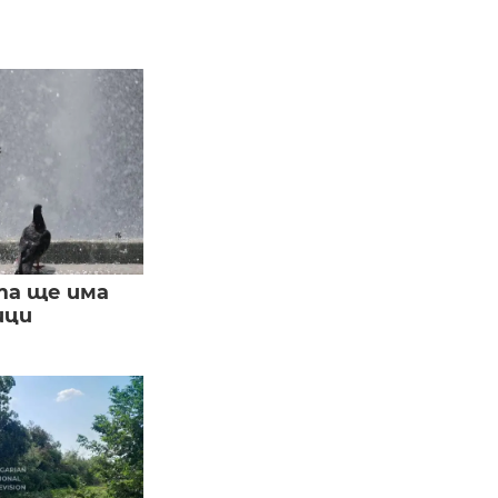
та ще има
ици