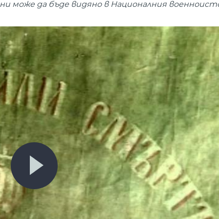
дни може да бъде видяно в Националния военноист