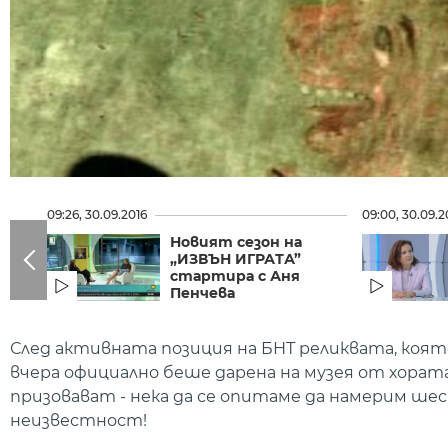
09:26, 30.09.2016
09:00, 30.09.2
Новият сезон на
„ИЗВЪН ИГРАТА”
стартира с Аня
Пенчева
След активната позиция на БНТ реликвата, коят
вчера официално беше дарена на музея от хората
призовават - нека да се опитаме да намерим ше
неизвестност!