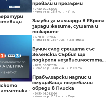
превали и прегърми
07:30, 09.08.2026
Чете се за: 02:15 мин.
У нас
ператури
Загуби за милиарди в Европа
мотевици
заради жегите, сушата и
пожарите
17:38, 08.08.2026
Чете се за: 02:47 мин.
Икономика
Вучич след срещата със
Зеленски: Сърбия ще
подкрепя независимостта...
20:22, 08.08.2026
Чете се за: 03:30 мин.
По света
Прабългарски надпис и
смущаващи погребални
йското
обреди в Плиска
 атлетика -
20:30, 08.08.2026
Чете се за: 13:05 мин.
Още