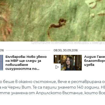
Субтитрите са автоматично генерирани и може да 
016
08:30, 30.09.2016
Бъчварова: Ново звено
Лидия Гане
на МВР ще следи за
благотвор
повишаване
изява
сигурността по...
о беше в окаяно състояние, вече е реставрирана 
 на Черни Вит. Те са пазили знамето 140 години. 
стте знамена от Априлското въстание, които все