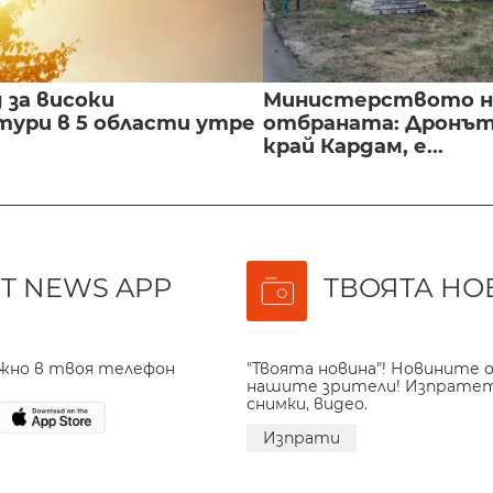
 за високи
Министерството н
ури в 5 области утре
отбраната: Дронът
край Кардам, е...
T NEWS APP
ТВОЯТА НО
ажно в твоя телефон
"Твоята новина"! Новините о
нашите зрители! Изпрате
снимки, видео.
Изпрати