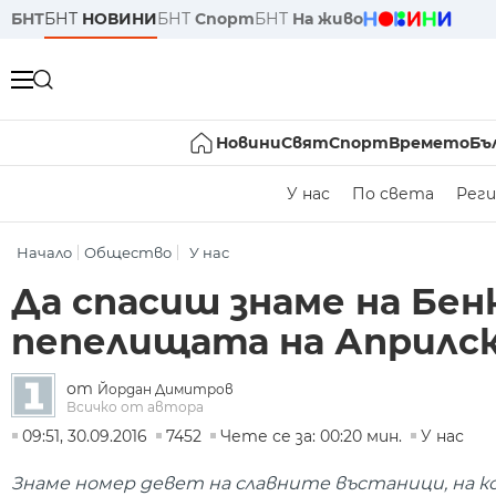
БНТ
БНТ
НОВИНИ
БНТ
Спорт
БНТ
На живо
Новини
Свят
Спорт
Времето
Бъ
У нас
По света
Реги
Начало
Общество
У нас
Да спасиш знаме на Бен
пепелищата на Априлс
от
Йордан Димитров
Всичко от автора
09:51, 30.09.2016
7452
Чете се за: 00:20 мин.
У нас
Знаме номер девет на славните въстаници, на ко