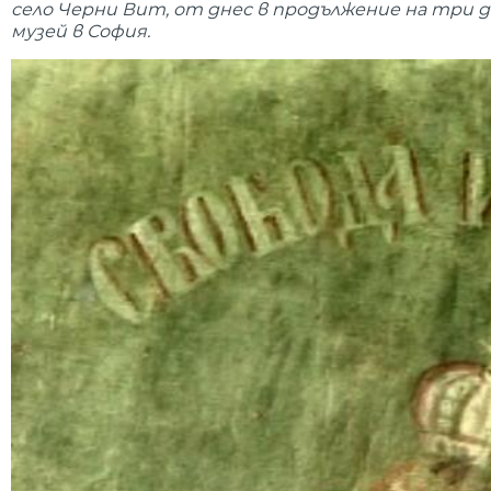
село Черни Вит, от днес в продължение на три 
музей в София.