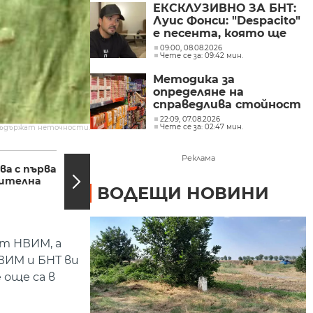
ЕКСКЛУЗИВНО ЗА БНТ:
Луис Фонси: "Despacito"
е песента, която ще
изпълнявам до края на
09:00, 08.08.2026
Чете се за: 09:42 мин.
живота си
Методика за
определяне на
справедлива стойност
на основни храни е
22:09, 07.08.2026
Чете се за: 02:47 мин.
съдържат неточности.
публикуван за
обществено обсъждане
08:14, 30.09.2016
08:00,
Реклама
ва с първа
14 години работници
ителна
на "Химко" - Враца още
ВОДЕЩИ НОВИНИ
чакат неизплатени
пари
от НВИМ, а
НВИМ и БНТ ви
 още са в