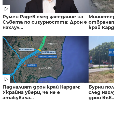
Румен Радев след заседание на
Министе
Съвета по сигурността: Дрон е
отбранат
нахлул...
край Карда
Падналият дрон край Кардам:
Бурни по
Украйна увери, че не е
след нах
атакувала...
дрон във..