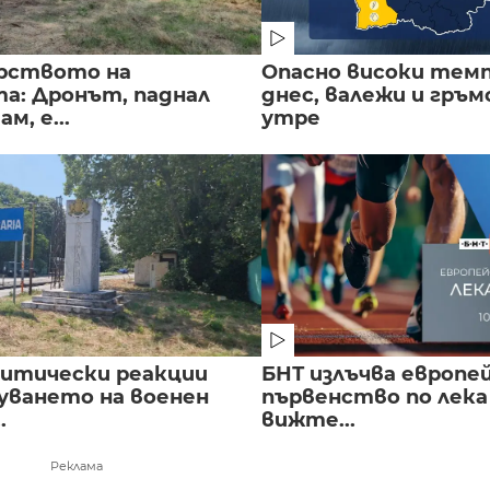
рството на
Опасно високи тем
а: Дронът, паднал
днес, валежи и гръ
м, е...
утре
литически реакции
БНТ излъчва европе
луването на военен
първенство по лека
.
вижте...
Реклама