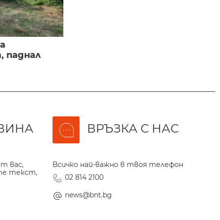
а
, паднал
ВИНА
ВРЪЗКА С НАС
т вас,
Всичко най-важно в твоя телефон
те текст,
02 814 2100
news@bnt.bg