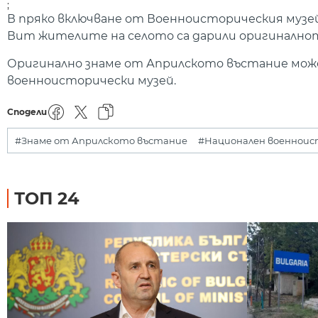
;
В пряко включване от Военноисторическия музе
Вит жителите на селото са дарили оригиналнот
Оригинално знаме от Априлското въстание може
военноисторически музей.
Сподели
#Знаме от Априлското въстание
#Национален военноис
ТОП 24