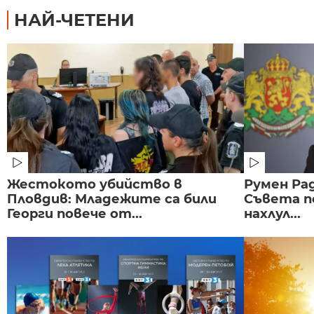
НАЙ-ЧЕТЕНИ
Жестокото убийство в
Румен Рад
Пловдив: Младежите са били
Съвета п
Георги повече от...
нахлул...