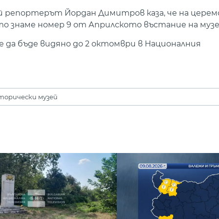
й репортерът Йордан Димитров каза, че на церем
о знаме номер 9 от Априлското въстание на музе
 да бъде видяно до 2 октомври в Националния
торически музей