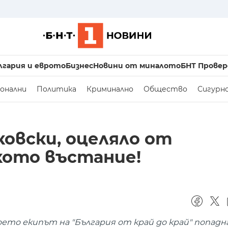
лгария и еврото
Бизнес
Новини от миналото
БНТ Провер
онални
Политика
Криминално
Общество
Сигурн
ковски, оцеляло от
кото въстание!
ето екипът на "България от край до край" попадна