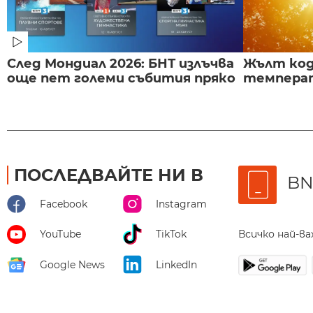
След Мондиал 2026: БНТ излъчва
Жълт код
още пет големи събития пряко
температ
ПОСЛЕДВАЙТЕ НИ В
BN
Facebook
Instagram
Всичко най-в
YouTube
TikTok
Google News
LinkedIn