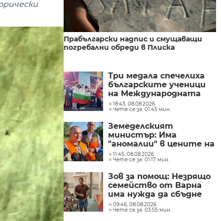
орически
Прабългарски надпис и смущаващи
погребални обреди в Плиска
Три медала спечелиха
българските ученици
на Международната
олимпиада по
18:43, 08.08.2026
Чете се за: 01:45 мин.
изкуствен интелект в
Казахстан
Земеделският
министър: Има
"аномалии" в цените на
вносните плодове и
11:45, 08.08.2026
Чете се за: 01:17 мин.
зеленчуци
Зов за помощ: Незрящо
семейство от Варна
има нужда да сбъдне
една мечта
09:46, 08.08.2026
Чете се за: 03:55 мин.