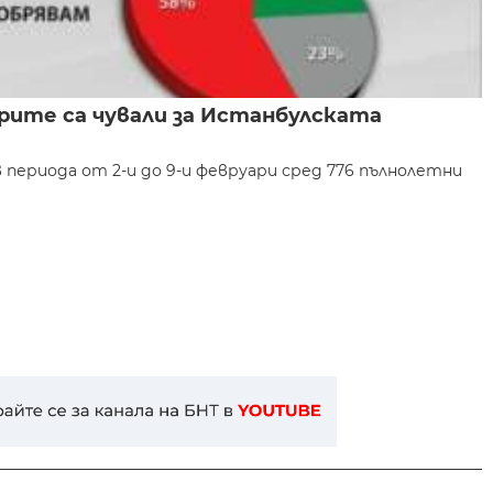
арите са чували за Истанбулската
 периода от 2-и до 9-и февруари сред 776 пълнолетни