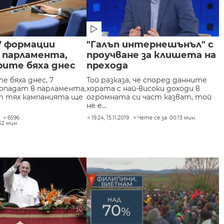
 7 формации
"Галъп интернешънъл" с
 парламента,
проучване за клишета на
рите бяха днес
прехода
е бяха днес, 7
Той разказа, че според данните
опадат в парламента,
хората с най-високи доходи в
от тях кампанията ще
огромната си част казват, той
не е...
6596
19:24, 15.11.2019
Чете се за: 00:13 мин.
52 мин.