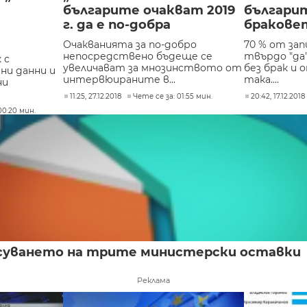
българите очакват 2019
българит
г. да е по-добра
бракове
Очакванията за по-добро
70 % от за
непосредствено бъдеще се
твърдо "да
 с
увеличават за мнозинството от
без брак и
ни данни и
интервюираните в...
така....
ни
11:25, 27.12.2018
Чете се за: 01:55 мин.
20:42, 17.12.2018
00:20 мин.
ласуването на трите министерски оставки
Реклама