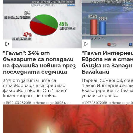
"Галъп": 34% от
"Галъп Интернеш
българите са попадали
Европа не е стан
на фалшива новина през
близка на Запад
последната седмица
Балакани
34% от запитаните са
Първан Симеонов, соц
отговорили, че са срещали
"Галъп Интернешънъл
фалшиви новини. От "Галъп"
Благодарение на бълг
коментират, че това...
усилия страни...
19:00, 03.08.2018
Чете се за: 00:25 мин.
19:17, 18.07.2018
Чете се за: 0