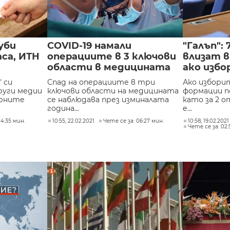
губи
COVID-19 намали
"Галъп":
аса, ИТН
операциите в 3 ключови
влизат в
области в медицината
ако избо
 си
Спад на операциите в три
Ако изборит
руги медии
ключови области на медицината
формации п
арните
се наблюдава през изминалата
като за 2 
година...
е...
04:35 мин.
10:55, 22.02.2021
Чете се за: 06:27 мин.
10:58, 19.02.2021
Чете се за: 02: