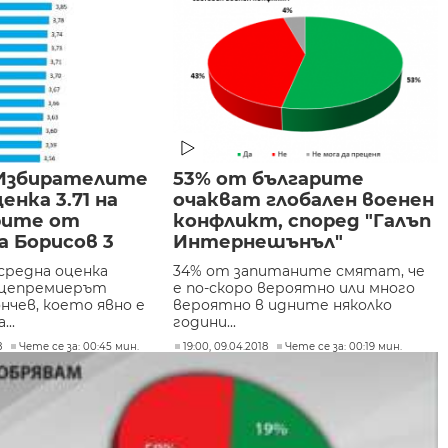
 Избирателите
53% от българите
енка 3.71 на
очакват глобален военен
рите от
конфликт, според "Галъп
 Борисов 3
Интернешънъл"
 средна оценка
34% от запитаните смятат, че
ицепремиерът
е по-скоро вероятно или много
нчев, което явно е
вероятно в идните няколко
...
години...
8
Чете се за: 00:45 мин.
19:00, 09.04.2018
Чете се за: 00:19 мин.