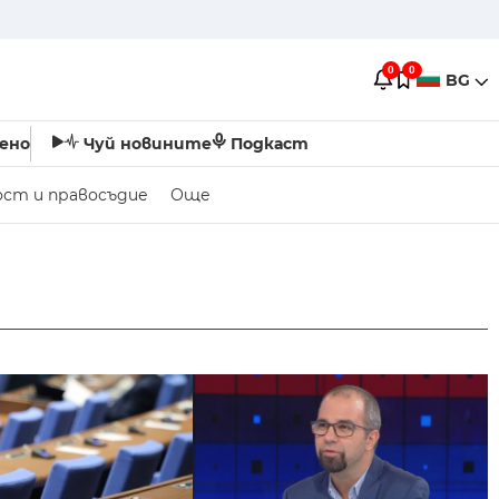
0
0
BG
ено
Чуй новините
Подкаст
ост и правосъдие
Още