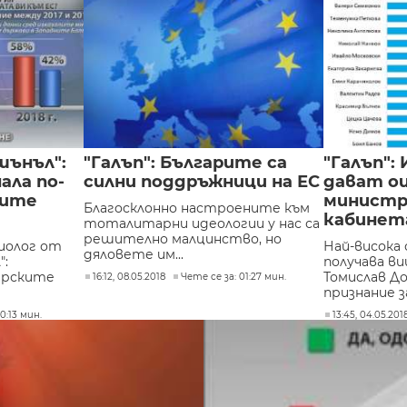
ънъл": ​
"Галъп": Българите са
"Галъп":
ала по-
силни поддръжници на ЕС
дават оц
ните
минист
Благосклонно настроените към
кабинета
тоталитарни идеологии у нас са
решително малцинство, но
иолог от
Най-висока
дяловете им...
":
получава в
арските
Томислав До
16:12, 08.05.2018
Чете се за: 01:27 мин.
признание за
0:13 мин.
13:45, 04.05.201