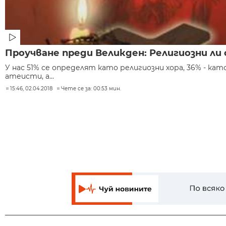
Проучване преди Великден: Религиозни ли
У нас 51% се определят като религиозни хора, 36% - кат
атеисти, а...
15:46, 02.04.2018
Чете се за: 00:53 мин.