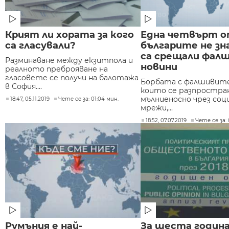
Крият ли хората за кого
Една четвърт 
са гласували?
българите не зн
са срещали фал
Разминаване между екзитпола и
новини
реалното преброяване на
гласовете се получи на балотажа
Борбата с фалшивите
в София....
които се разпростра
мълниеносно чрез со
18:47, 05.11.2019
Чете се за: 01:04 мин.
мрежи,...
18:52, 07.07.2019
Чете се за: 
Румъния е най-
За шеста година