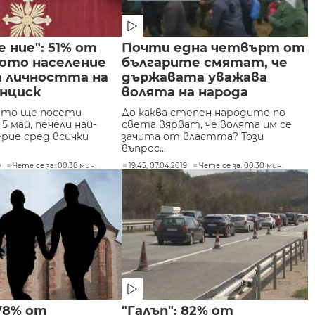
е ние": 51% от
Почти една четвърт от
ото население
българите смятат, че
а личността на
държавата уважава
анциск
волята на народа
йто ще посети
До каква степен народите по
5 май, печели най-
света вярват, че волята им се
ерие сред всички
зачита от властта? Този
въпрос...
9
Чете се за: 00:38 мин.
19:45, 07.04.2019
Чете се за: 00:30 мин.
 78% от
"Галъп": 82% от