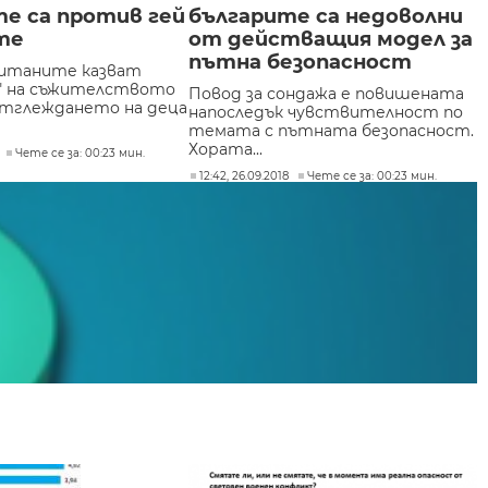
е са против гей
българите са недоволни
те
от действащия модел за
пътна безопасност
питаните казват
" на съжителството
Повод за сондажа е повишената
 отглеждането на деца
напоследък чувствителност по
темата с пътната безопасност.
Хората...
Чете се за: 00:23 мин.
12:42, 26.09.2018
Чете се за: 00:23 мин.