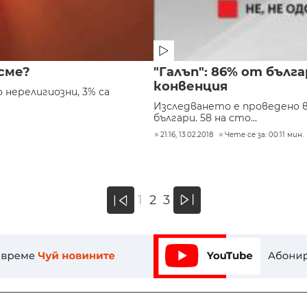
 сме?
"Галъп": 86% от бълг
конвенция
о нерелигиозни, 3% са
Изследването е проведено в
българи. 58 на сто...
21:16, 13.02.2018
Чете се за: 00:11 мин.
»
1
2
3
«