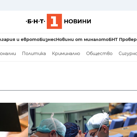
лгария и еврото
Бизнес
Новини от миналото
БНТ Провер
онални
Политика
Криминално
Общество
Сигурн