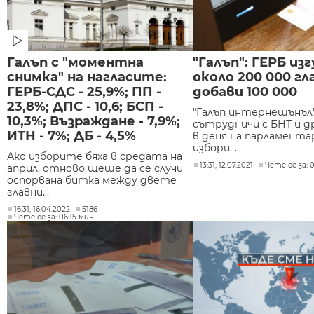
Галъп с "моментна
"Галъп": ГЕРБ из
снимка" на нагласите:
около 200 000 гл
ГЕРБ-СДС - 25,9%; ПП -
добави 100 000
23,8%; ДПС - 10,6; БСП -
"Галъп интернешънъл"
10,3%; Възраждане - 7,9%;
сътрудничи с БНТ и д
ИТН - 7%; ДБ - 4,5%
в деня на парламент
избори. ...
Ако изборите бяха в средата на
13:31, 12.07.2021
Чете се за: 
април, отново щеше да се случи
оспорвана битка между двете
главни...
16:31, 16.04.2022
5186
Чете се за: 06:15 мин.