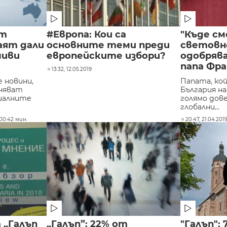
от
#Европа: Кои са
"Къде см
аят дали
основните теми преди
световн
шиви
европейските избори?
одобряв
папа Фр
13:32, 12.05.2019
 новини,
Папата, ко
няват
България на 
циалните
голямо дов
глобални...
00:42 мин.
20:47, 21.04.201
 „Галъп
„Галъп”: 22% от
"Галъп":