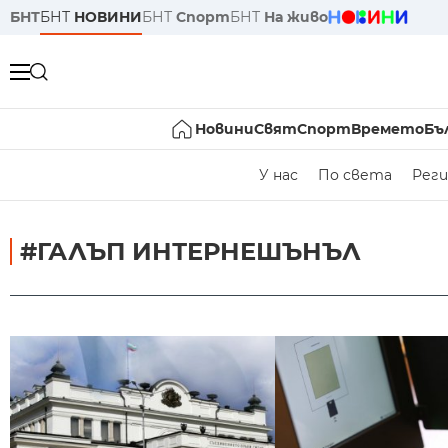
БНТ
БНТ
НОВИНИ
БНТ
Спорт
БНТ
На живо
Новини
Свят
Спорт
Времето
Бъ
У нас
По света
Реги
#ГАЛЪП ИНТЕРНЕШЪНЪЛ