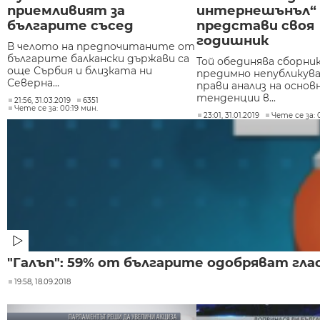
приемливият за
интернешънъл“
българите съсед
представи своя
годишник
В челото на предпочитаните от
българите балкански държави са
Той обединява сборник
още Сърбия и близката ни
предимно непубликува
Северна...
прави анализ на основ
тенденции в...
21:56, 31.03.2019
6351
Чете се за: 00:19 мин.
23:01, 31.01.2019
Чете се за: 
"Галъп": 59% от българите одобряват г
19:58, 18.09.2018