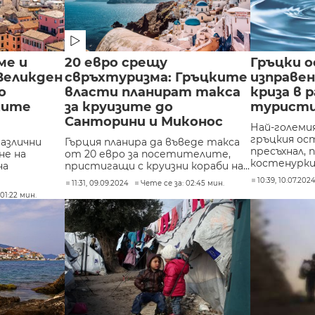
ме и
20 евро срещу
Гръцки о
Великден
свръхтуризма: Гръцките
изправен
о
власти планират такса
криза в р
ките
за круизите до
туристи
Санторини и Миконос
Най-големи
гръцкия ос
азлични
Гърция планира да въведе такса
пресъхнал, 
не на
от 20 евро за посетителите,
костенуркит
на
пристигащи с круизни кораби на...
10:39, 10.07.202
11:31, 09.09.2024
Чете се за: 02:45 мин.
01:22 мин.