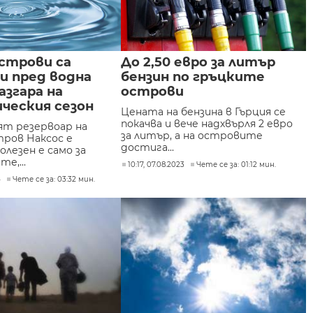
строви са
До 2,50 евро за литър
и пред водна
бензин по гръцките
азгара на
острови
ческия сезон
Цената на бензина в Гърция се
покачва и вече надхвърля 2 евро
ят резервоар на
за литър, а на островите
тров Наксос е
достига...
полезен е само за
е,...
10:17, 07.08.2023
Чете се за: 01:12 мин.
4
Чете се за: 03:32 мин.