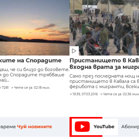
ките на Спорадите
Пристанището в Кава
входна врата за миг
аш, че си близо до боговете.
ем до Спорадите трябваше
Само през последната нощ н
й...
пристанището в Кавала са в
ферибота с мигранти, всеки с
7281
Чете се за: 02:18 мин.
19:39, 07.03.2016
Чете се за: 02:36 мин