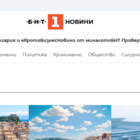
лгария и еврото
Бизнес
Новини от миналото
БНТ Провер
онални
Политика
Криминално
Общество
Сигурн