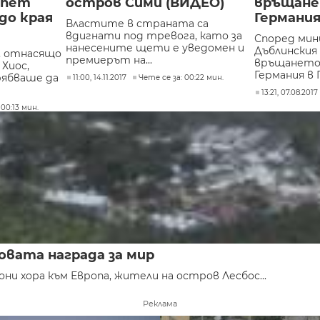
 пет
остров Сими (ВИДЕО)
връщане
до края
Германия
Властите в страната са
вдигнати под тревога, като за
Според мин
нанесените щети е уведомен и
Дъблинския
, отнасящо
премиерът на...
връщането
Хиос,
Германия в Г
рябваше да
11:00, 14.11.2017
Чете се за: 00:22 мин.
13:21, 07.08.2017
 00:13 мин.
овата награда за мир
ни хора към Европа, жители на остров Лесбос...
Реклама