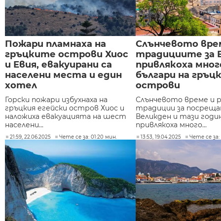
Пожари пламнаха на
Слънчевото вре
гръцките острови Хиос
традициите за 
и Евия, евакуирани са
привлякоха мног
населени места и един
българи на гръц
хотел
острови
Горски пожари избухнаха на
Слънчевото време и р
гръцкия егейски остров Хиос и
традиции за посреща
наложиха евакуацията на шест
Великден и тази годи
населени...
привлякоха много...
21:59, 22.06.2025
Чете се за: 01:20 мин.
13:53, 19.04.2025
Чете се за: 