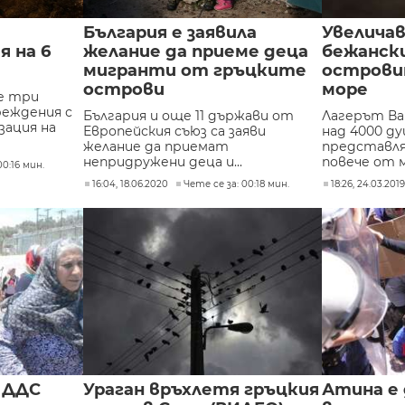
България е заявила
Увеличав
 на 6
желание да приеме деца
бежанск
мигранти от гръцките
острови
острови
море
е три
реждения с
България и още 11 държави от
Лагерът Ва
зация на
Европейския съюз са заяви
над 4000 д
желание да приемат
представля
непридружени деца и...
повече от м
00:16 мин.
16:04, 18.06.2020
Чете се за: 00:18 мин.
18:26, 24.03.201
 ДДС
Ураган връхлетя гръцкия
Атина е 