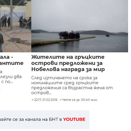
ла -
Жителите на гръцките
рантите
острови предложени за
Нобелова награда за мир
а
лезли два
След изтичането на срока за
 по...
номинациите сред гръцките
предложения са възрастна жена от
.
остров...
22:17, 01.02.2016
Чете се за: 00:40 мин.