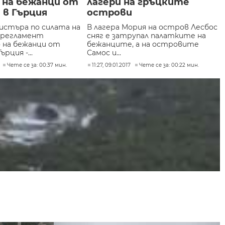
 на бежанци от
лагери на гръцките
 в Гърция
острови
истъра по силата на
В лагера Мория на остров Лесбос
 регламент
сняг е затрупал палатките на
 на бежанци от
бежанците, а на островите
ърция -...
Самос и...
Чете се за: 00:37 мин.
11:27, 09.01.2017
Чете се за: 00:22 мин.