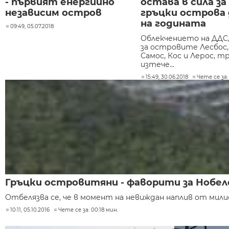
- първият енергийно
остава в сила за
независим остров
гръцки острова 
на годината
09:49, 05.07.2018
Облекчението на ДДС
за островите Лесбос, 
Самос, Кос и Лерос, т
изтече...
15:49, 30.06.2018
Чете се за:
Гръцки островитяни - фаворити за Нобел
Отбелязва се, че в момент на невиждан наплив от милио
10:11, 05.10.2016
Чете се за: 00:18 мин.