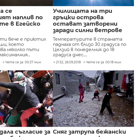
а се
​Училищата на три
ият наплив по
гръцки острова
те в Егейско
остават затворени
заради силни ветрове
ти вече е приютил
Температурите в страната
уши, което
паднаха от близо 30 градуса по
ва няколко пъти
Целзий в понеделник до 18
аксималния...
градуса днес....
9
Чете се за: 00:27 мин.
21:52, 26.09.2018
Чете се за: 00:18 мин.
дала съгласие за
Сняг затрупа бежански