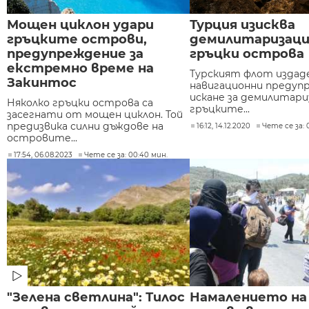
Мощен циклон удари
Турция изисква
гръцките острови,
демилитаризация
предупреждение за
гръцки острова
екстремно време на
Турският флот издад
Закинтос
навигационни предуп
искане за демилитари
Няколко гръцки острова са
гръцките...
засегнати от мощен циклон. Той
предизвика силни дъждове на
16:12, 14.12.2020
Чете се за: 
островите...
17:54, 06.08.2023
Чете се за: 00:40 мин.
"Зелена светлина": Тилос
Намалението на