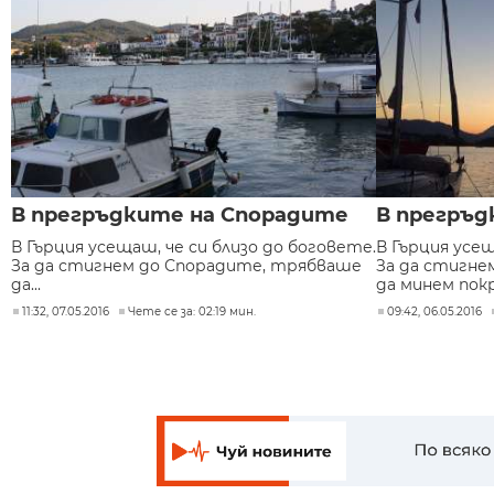
В прегръдките на Спорадите
В прегръд
В Гърция усещаш, че си близо до боговете.
В Гърция усещ
За да стигнем до Спорадите, трябваше
За да стигн
да...
да минем покра
11:32, 07.05.2016
Чете се за: 02:19 мин.
09:42, 06.05.2016