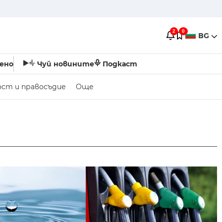
2
0
BG
ено
Чуй новините
Подкаст
ост и правосъдие
Още