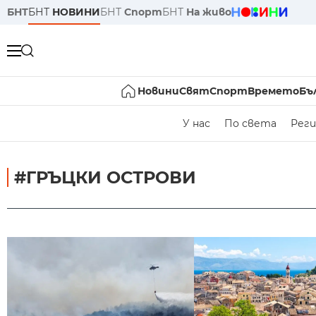
БНТ
БНТ
НОВИНИ
БНТ
Спорт
БНТ
На живо
Новини
Свят
Спорт
Времето
Бъ
У нас
По света
Реги
#ГРЪЦКИ ОСТРОВИ