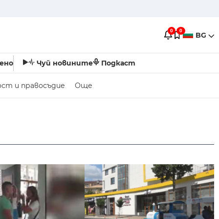
0
0
BG
ено
Чуй новините
Подкаст
ост и правосъдие
Още