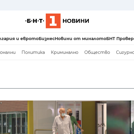
лгария и еврото
Бизнес
Новини от миналото
БНТ Провер
онални
Политика
Криминално
Общество
Сигурн