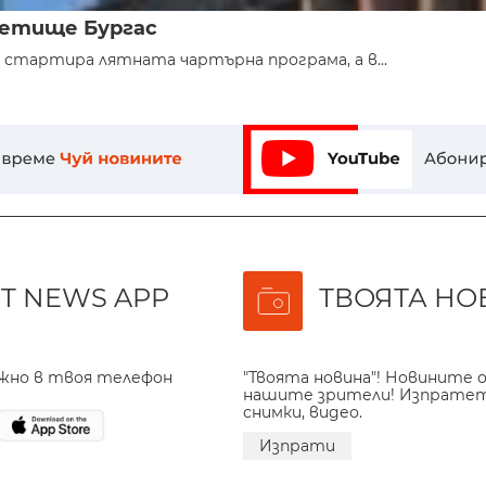
Летище Бургас
 стартира лятната чартърна програма, а в...
T NEWS APP
ТВОЯТА НО
ажно в твоя телефон
"Твоята новина"! Новините о
нашите зрители! Изпрате
снимки, видео.
Изпрати