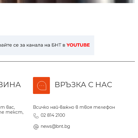
ВИНА
ВРЪЗКА С НАС
т вас,
Всичко най-важно в твоя телефон
те текст,
02 814 2100
news@bnt.bg