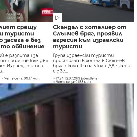
лият срещу
Скандал с хотелиер от
ки туристи
Слънчев бряг, проявил
 засега е без
агресия към израелски
ато обвинение
туристи
в е разпитан за
Група израелски туристи
 отношение към две
пристигат в хотел в Слънчев
т Израел, които е
бряг около 11 ч на 5 юли. Две жени
...
с две...
Чете се за: 00:17 мин.
17:24, 12.07.2019 (обновена)
Чете се за: 01:38 мин.