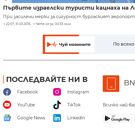
Първите израелски туристи кацнаха на 
При засилени мерки за сигурност бургаският аеропорт
22:07, 31.03.2016
Чете се за: 00:33 мин.
ПОСЛЕДВАЙТЕ НИ В
BN
Facebook
Instagram
Всичко най-в
YouTube
TikTok
Google News
LinkedIn