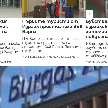
кия
Първите туристи от
Буйства
лек
Израел пристигнаха във
израелс
 на
Варна
хотелиер
повдигн
Първите за сезона 125 израелски
туристи пристигнаха на
ристически
Иван Тодоро
летището във Варна. Гостите
тояват за
грубото си
ще бъдат...
за влизане
туристки о
трябвало да
06:58, 23.04.2021
Чете се за: 02:25 мин.
 02:15 мин.
19:45, 13.07.2019