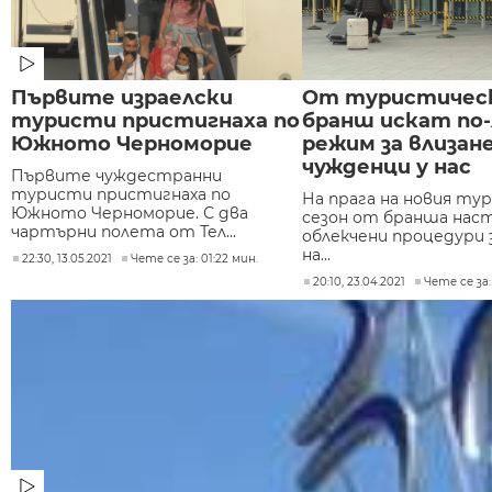
Първите израелски
От туристичес
туристи пристигнаха по
бранш искат по-
Южното Черноморие
режим за влизане
чужденци у нас
Първите чуждестранни
туристи пристигнаха по
На прага на новия ту
Южното Черноморие. С два
сезон от бранша нас
чартърни полета от Тел...
облекчени процедури 
на...
22:30, 13.05.2021
Чете се за: 01:22 мин.
20:10, 23.04.2021
Чете се за: