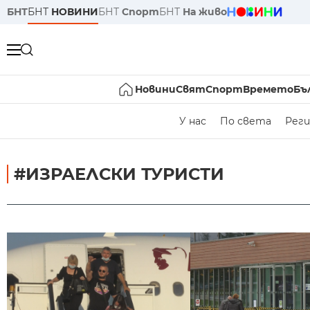
БНТ
БНТ
НОВИНИ
БНТ
Спорт
БНТ
На живо
Новини
Свят
Спорт
Времето
Бъ
У нас
По света
Реги
#ИЗРАЕЛСКИ ТУРИСТИ