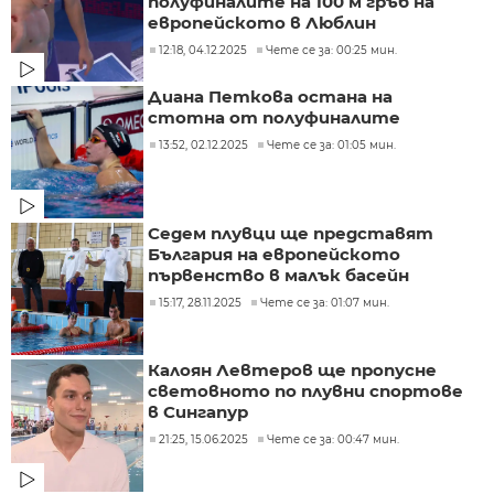
полуфиналите на 100 м гръб на
европейското в Люблин
12:18, 04.12.2025
Чете се за: 00:25 мин.
Диана Петкова остана на
стотна от полуфиналите
13:52, 02.12.2025
Чете се за: 01:05 мин.
Седем плувци ще представят
България на европейското
първенство в малък басейн
15:17, 28.11.2025
Чете се за: 01:07 мин.
Калоян Левтеров ще пропусне
световното по плувни спортове
в Сингапур
21:25, 15.06.2025
Чете се за: 00:47 мин.