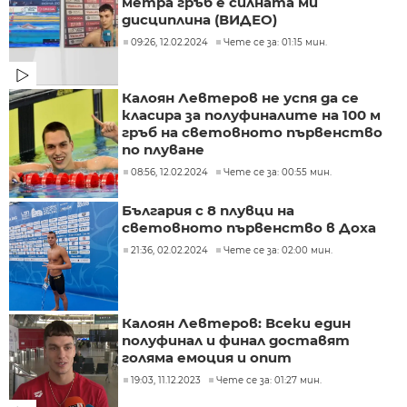
метра гръб е силната ми
дисциплина (ВИДЕО)
09:26, 12.02.2024
Чете се за: 01:15 мин.
Калоян Левтеров не успя да се
класира за полуфиналите на 100 м
гръб на световното първенство
по плуване
08:56, 12.02.2024
Чете се за: 00:55 мин.
България с 8 плувци на
световното първенство в Доха
21:36, 02.02.2024
Чете се за: 02:00 мин.
Калоян Левтеров: Всеки един
полуфинал и финал доставят
голяма емоция и опит
19:03, 11.12.2023
Чете се за: 01:27 мин.