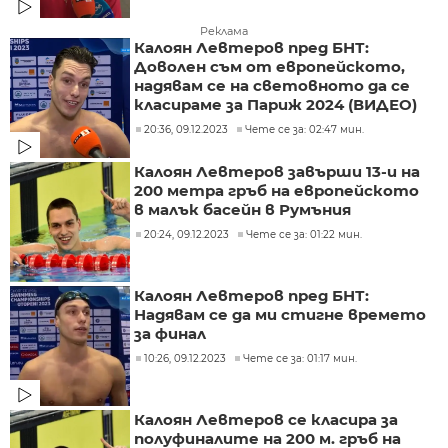
Реклама
Калоян Левтеров пред БНТ:
Доволен съм от европейското,
надявам се на световното да се
класираме за Париж 2024 (ВИДЕО)
20:36, 09.12.2023
Чете се за: 02:47 мин.
Калоян Левтеров завърши 13-и на
200 метра гръб на европейското
в малък басейн в Румъния
20:24, 09.12.2023
Чете се за: 01:22 мин.
Калоян Левтеров пред БНТ:
Надявам се да ми стигне времето
за финал
10:26, 09.12.2023
Чете се за: 01:17 мин.
Калоян Левтеров се класира за
полуфиналите на 200 м. гръб на