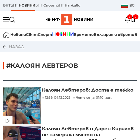
БНТ
БНТ
НОВИНИ
БНТ
Спорт
БНТ
На живо
BG
3
0
Новини
Свят
Спорт
Времето
България и еврото
Би
НАЗАД
#КАЛОЯН ЛЕВТЕРОВ
Калоян Левтеров: Доста е тежко
12:59, 04.12.2025
Чете се за: 01:10 мин.
Калоян Левтеров и Дарен Кирилов
не намериха място на