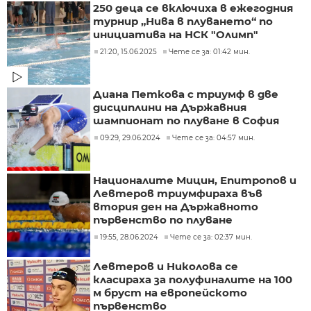
250 деца се включиха в ежегодния
турнир „Нива в плуването“ по
инициатива на НСК "Олимп"
21:20, 15.06.2025
Чете се за: 01:42 мин.
Диана Петкова с триумф в две
дисциплини на Държавния
шампионат по плуване в София
09:29, 29.06.2024
Чете се за: 04:57 мин.
Националите Мицин, Епитропов и
Левтеров триумфираха във
втория ден на Държавното
първенство по плуване
19:55, 28.06.2024
Чете се за: 02:37 мин.
Левтеров и Николова се
класираха за полуфиналите на 100
м бруст на европейското
първенство