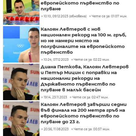
европейското първенство по
плуване
10:10, 09.12.2023 (обновена)
Чете се за: 01:07 мин.
Калоян Левтеров с нов
национален рекорд на 100 м. гръб,
но не намери място на
полуфиналите на европейското
първенство
10:24, 07.12.2023
Чете се за: 02:22 мин.
Диана Петкова, Калоян Левтеров
и Петър Мицин с поправки на
национални рекорди на
Държавното първенство по
плуване в малък басейн
19:14, 23.11.2023
Чете се за: 02:47 мин.
Калоян Левтеров завърши седми
във финала на 200 метра гръб на
европейското първенство по
плуване до 23 г.
20:56, 11.08.2023
Чете се за: 00:57 мин.