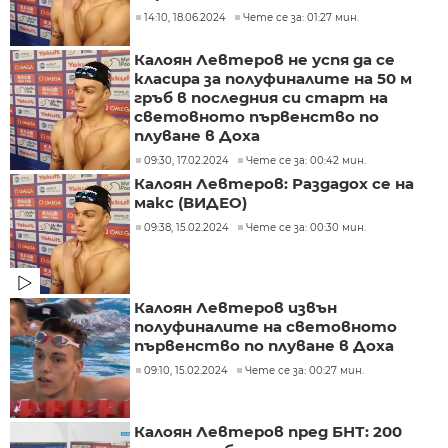
14:10, 18.06.2024
Чете се за: 01:27 мин.
Калоян Левтеров не успя да се
класира за полуфиналите на 50 м
гръб в последния си старт на
световното първенство по
плуване в Доха
09:30, 17.02.2024
Чете се за: 00:42 мин.
Калоян Левтеров: Раздадох се на
макс (ВИДЕО)
09:38, 15.02.2024
Чете се за: 00:30 мин.
Калоян Левтеров извън
полуфиналите на световното
първенство по плуване в Доха
09:10, 15.02.2024
Чете се за: 00:27 мин.
Калоян Левтеров пред БНТ: 200