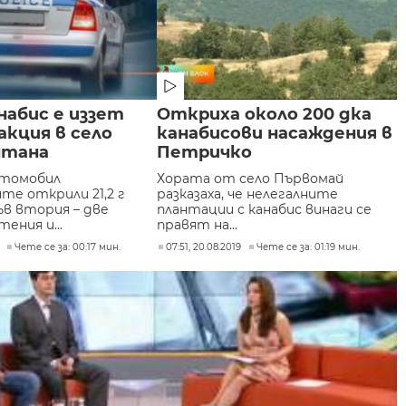
анабис е иззет
Откриха около 200 дка
акция в село
канабисови насаждения в
нтана
Петричко
втомобил
Хората от село Първомай
те открили 21,2 г
разказаха, че нелегалните
във втория – две
плантации с канабис винаги се
ения и...
правят на...
Чете се за: 00:17 мин.
07:51, 20.08.2019
Чете се за: 01:19 мин.