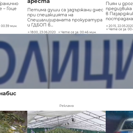
ареста
Гранично
Пиян и дро
 – Гоце
предизвика
Петима души са задържани днес
в Пазарджи
при спецакцията на
пострадаха 8
Специализираната прокуратура
и ГДБОП в...
 00:39 мин.
20:15, 22.05.202
Чете се за: 00
18:00, 23.06.2020
Чете се за: 00:46 мин.
набис
Реклама