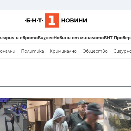
лгария и еврото
Бизнес
Новини от миналото
БНТ Провер
онални
Политика
Криминално
Общество
Сигурн