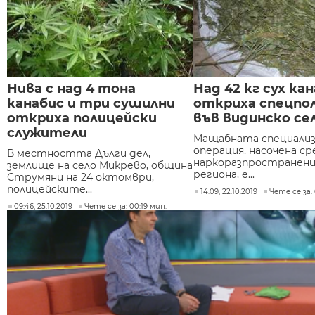
Нива с над 4 тона
Над 42 кг сух ка
канабис и три сушилни
откриха спецпо
откриха полицейски
във видинско се
служители
Мащабната специализ
операция, насочена с
В местността Дълги дел,
наркоразпространен
землище на село Микрево, община
региона, е...
Струмяни на 24 октомври,
полицейските...
14:09, 22.10.2019
Чете се за: 
09:46, 25.10.2019
Чете се за: 00:19 мин.