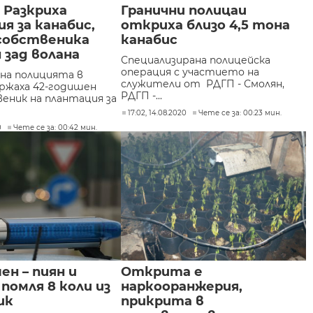
: Разкриха
Гранични полицаи
я за канабис,
откриха близо 4,5 тона
 собственика
канабис
 зад волана
Специализирана полицейска
операция с участието на
на полицията в
служители от РДГП - Смолян,
ържаха 42-годишен
РДГП -...
веник на плантация за
17:02, 14.08.2020
Чете се за: 00:23 мин.
0
Чете се за: 00:42 мин.
ен – пиян и
Открита е
помля 8 коли из
наркооранжерия,
ик
прикрита в