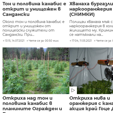
Тон и половина канабис е
Хванаха бургазли
открит и унищожен в
наркооранжерия 
Сандански
(СНИМКИ)
Около тон и половина канабис е
Полицаи хванаха мъж с
открит и унищожен от
наркооранжерия в хол
полицейски служители от
жилището му. Крими
Сандански. При...
се натъкнали на...
13:15, 14.07.2021
Чете се за: 00:50 мин.
17:04, 11.05.2021
Чете се за: 
Откриха над тон и
Откриха нива и
половина канабис в
оранжерия с кан
планините Огражден и
акция край Гоце