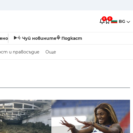
0
0
BG
ено
Чуй новините
Подкаст
ост и правосъдие
Още