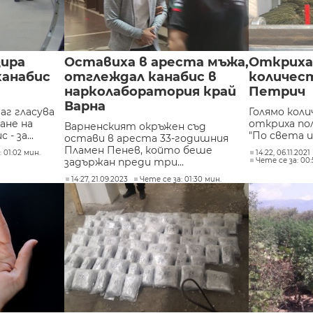
зира
Оставиха в ареста мъжа,
Откриха
канабис
отглеждал канабис в
количест
нарколаборатория край
Петрич
Варна
г гласува
Голямо кол
ане на
откриха по
Варненският окръжен съд
- за...
"По света и 
остави в ареста 33-годишния
Пламен Пенев, който беше
 01:02 мин.
14:22, 06.11.2021
задържан преди три...
Чете се за: 00:
14:27, 21.09.2023
Чете се за: 01:30 мин.