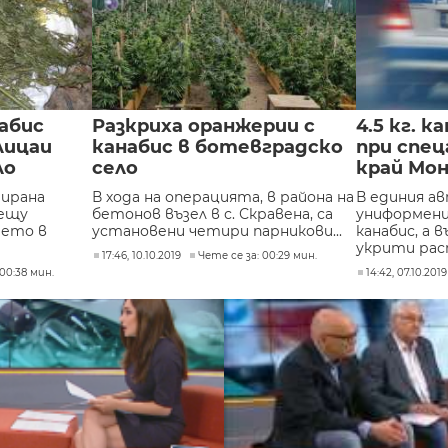
набис
Разкриха оранжерии с
4.5 кг. к
лицаи
канабис в ботевградско
при спец
ло
село
край Мо
ирана
В хода на операцията, в района на
В единия а
рещу
бетонов възел в с. Скравена, са
униформени
ието в
установени четири парникови...
канабис, а 
укрити раст
17:46, 10.10.2019
Чете се за: 00:29 мин.
00:38 мин.
14:42, 07.10.2019