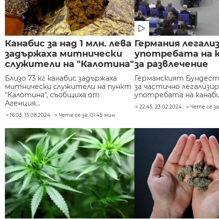
Канабис за над 1 млн. лева
Германия легали
задържаха митнически
употребата на 
служители на "Калотина"
за развлечение
Близо 73 кг канабис задържаха
Германският Бундеста
митнически служители на пункт
за частично легализир
"Калотина", съобщиха от
употребата на канабис 
Агенция...
22:45, 23.02.2024
Чете се за:
16:03, 15.08.2024
Чете се за: 01:45 мин.