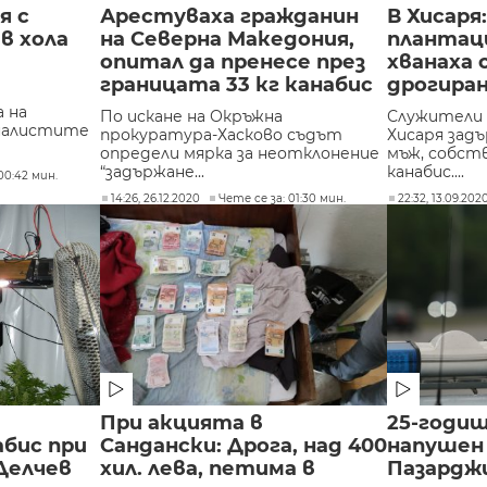
я с
Арестуваха гражданин
В Хисаря
в хола
на Северна Македония,
плантаци
опитал да пренесе през
хванаха
границата 33 кг канабис
дрогиран
а на
По искане на Окръжна
Служители 
налистите
прокуратура-Хасково съдът
Хисаря зад
определи мярка за неотклонение
мъж, собст
“задържане...
канабис....
00:42 мин.
14:26, 26.12.2020
Чете се за: 01:30 мин.
22:32, 13.09.202
При акцията в
25-годиш
абис при
Сандански: Дрога, над 400
напушен 
 Делчев
хил. лева, петима в
Пазардж