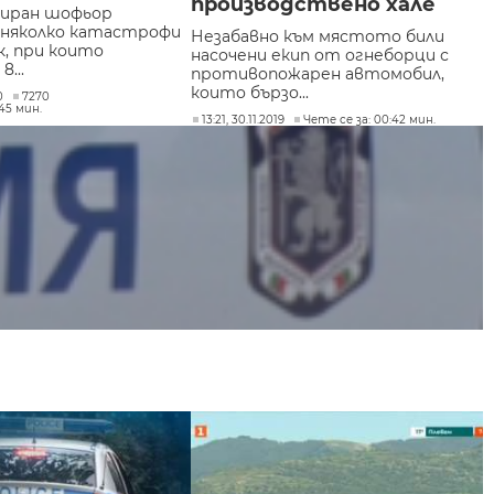
производствено хале
гиран шофьор
 няколко катастрофи
Незабавно към мястото били
к, при които
насочени екип от огнеборци с
...
противопожарен автомобил,
които бързо...
0
7270
:45 мин.
13:21, 30.11.2019
Чете се за: 00:42 мин.