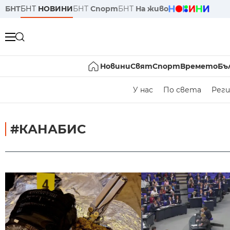
БНТ
БНТ
НОВИНИ
БНТ
Спорт
БНТ
На живо
Новини
Свят
Спорт
Времето
Бъ
У нас
По света
Реги
#КАНАБИС