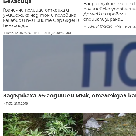
Беласица
Вчера служители от 
полицейско управление
Гранични полицаи откриха и
Делчев са провели
унищожиха над тон и половина
специализирана...
канабис в планините Огражден и
Беласица,...
15:34, 24.07.2020
Чете се за:
15:45, 13.08.2020
Чете се за: 00:42 мин.
Задържаха 36-годишен мъж, отглеждал ка
11:32, 21.11.2019