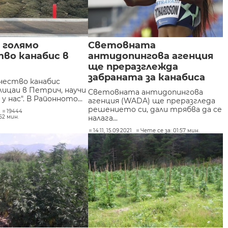
 голямо
Световната
во канабис в
антидопингова агенция
ще преразглежда
забраната за канабиса
ичество канабис
лицаи в Петрич, научи
Световната антидопингова
у нас". В Районното...
агенция (WADA) ще преразгледа
решението си, дали трябва да се
19444
52 мин.
налага...
14:11, 15.09.2021
Чете се за: 01:57 мин.