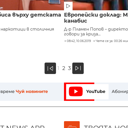
биса върху детската
Европейски доклад: 
канабис
а наркотици в столичния
Д-р Пламен Попов – директо
говори за криза...
08:42, 10.06.2019
Чете се за: 00:26 ми
»
1
2
3
«