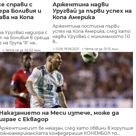
се справи с
Аржентина надви
ра Боливия и
Уругвай за първи успех на
ва на Копа
Копа Америка
Аржентина постигна първи
успех на Копа Америка, след като
а Уругвай надигра с
надви Уругвай с минималното 1:0
т на Боливия в среща
в...
на Група "А" на...
11:09, 19.06.2021
Чете се за: 01:15 мин.
1
Чете се за: 02:02 мин.
Наказанието на Меси изтече, може да
играе с Еквадор
Аржентинецът бе наказан, след като обвини в корупция
южноамериканската конфедерация КОНЕМБОЛ по...