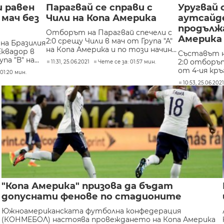
и равен
Парагвай се справи с
Уругвай 
 мач без
Чили на Копа Америка
аутсайде
продължа
Отборът на Парагвай спечели с
Америка
2:0 срещу Чили в мач от Група "А"
на Бразилия
на Копа Америка и по този начин...
Еквадор в
Съставът н
а "В" на...
2:0 отборъ
11:31, 25.06.2021
Чете се за: 01:57 мин.
от 4-ия кръг 
01:20 мин.
10:53, 25.06.202
"Копа Америка" призова да бъдат
допуснати фенове по стадионите
Южноамериканската футболна конфедерация
(КОНМЕБОЛ) настоява провеждането на Копа Америка