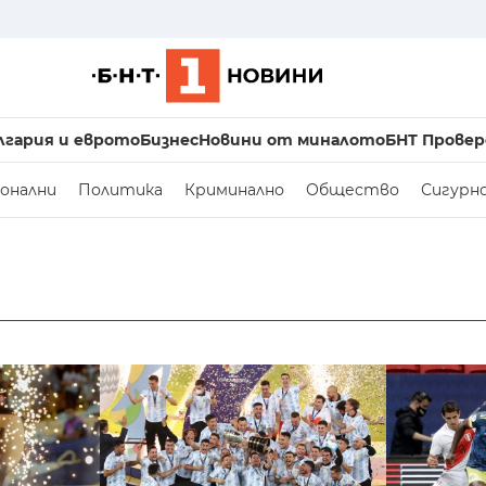
лгария и еврото
Бизнес
Новини от миналото
БНТ Провер
онални
Политика
Криминално
Общество
Сигурн