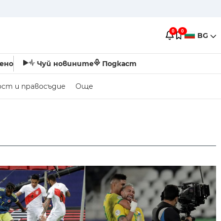
0
0
BG
ено
Чуй новините
Подкаст
ост и правосъдие
Още