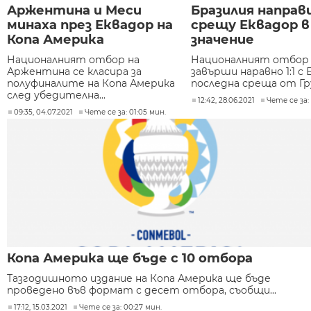
Аржентина и Меси
Бразилия направ
минаха през Еквадор на
срещу Еквадор в
Копа Америка
значение
Националният отбор на
Националният отбор 
Аржентина се класира за
завърши наравно 1:1 с 
полуфиналите на Копа Америка
последна среща от Груп
след убедителна...
12:42, 28.06.2021
Чете се за: 
09:35, 04.07.2021
Чете се за: 01:05 мин.
Копа Америка ще бъде с 10 отбора
Тазгодишното издание на Копа Америка ще бъде
проведено във формат с десет отбора, съобщи...
17:12, 15.03.2021
Чете се за: 00:27 мин.