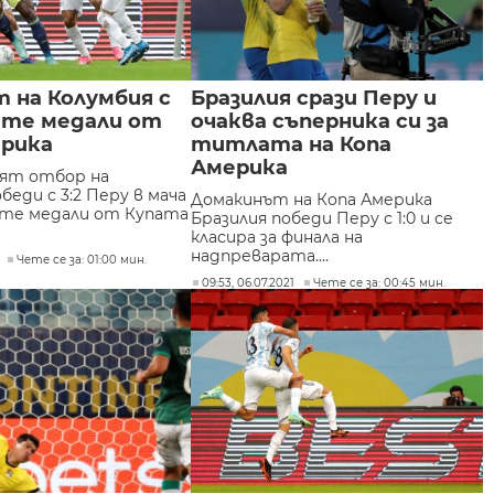
 на Колумбия с
Бразилия срази Перу и
ите медали от
очаква съперника си за
ерика
титлата на Копа
Америка
ят отбор на
беди с 3:2 Перу в мача
Домакинът на Копа Америка
ите медали от Купата
Бразилия победи Перу с 1:0 и се
класира за финала на
надпреварата....
Чете се за: 01:00 мин.
09:53, 06.07.2021
Чете се за: 00:45 мин.