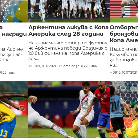
а
Аржентина ликува с Копа
Отборът
 награди
Америка след 28 години
бронзов
Копа Ам
Националният отбор по футбол
на Аржентина победи Бразилия с
на Лионел
Национални
1:0 във финала на Копа Америка с
а за най-
Колумбия по
гол...
Копа
за бронзов
на...
08:09, 11.07.2021
Чете се за: 03:20 мин.
01:25 мин.
08:16, 10.07.2021