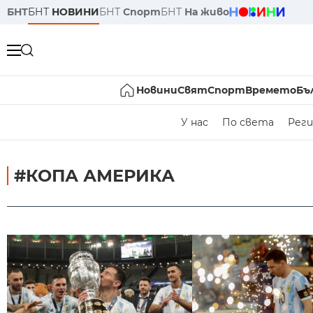
БНТ
БНТ
НОВИНИ
БНТ
Спорт
БНТ
На живо
Новини
Свят
Спорт
Времето
Бъ
У нас
По света
Реги
#КОПА АМЕРИКА