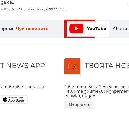
да се...
11:17, 27.10.2020
Чете се за: 00:44 мин.
T NEWS APP
ТВОЯТА НО
ажно в твоя телефон
"Твоята новина"! Новините о
нашите зрители! Изпрате
снимки, видео.
Изпрати