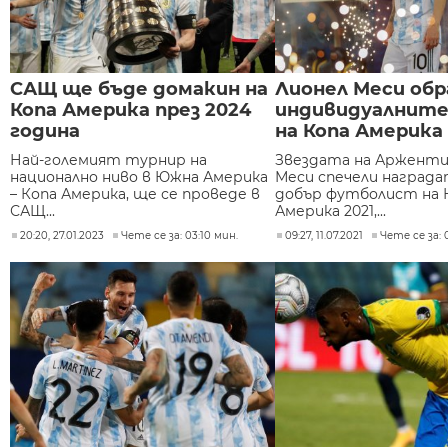
САЩ ще бъде домакин на
Лионел Меси обр
Копа Америка през 2024
индивидуалните
година
на Копа Америка
Най-големият турнир на
Звездата на Арженти
национално ниво в Южна Америка
Меси спечели наградат
– Копа Америка, ще се проведе в
добър футболист на 
САЩ...
Америка 2021,...
20:20, 27.01.2023
Чете се за: 03:10 мин.
09:27, 11.07.2021
Чете се за: 