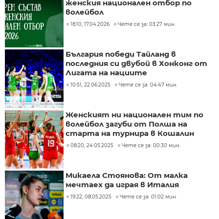
женския национален отбор по
волейбол
18:10, 17.04.2026
Чете се за: 03:27 мин.
България победи Тайланд в
последния си двубой в Хонконг от
Лигата на нациите
10:51, 22.06.2025
Чете се за: 04:47 мин.
Женският ни национален тим по
волейбол загуби от Полша на
старта на турнира в Кошалин
08:20, 24.05.2025
Чете се за: 00:30 мин.
Микаела Стоянова: От малка
мечтаех да играя в Италия
19:22, 08.05.2025
Чете се за: 01:02 мин.