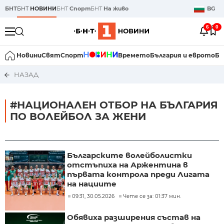
БНТ
БНТ
НОВИНИ
БНТ
Спорт
БНТ
На живо
BG
6
0
Новини
Свят
Спорт
Времето
България и еврото
Би
НАЗАД
#НАЦИОНАЛЕН ОТБОР НА БЪЛГАРИЯ
ПО ВОЛЕЙБОЛ ЗА ЖЕНИ
Българските волейболистки
отстъпиха на Аржентина в
първата контрола преди Лигата
на нациите
09:31, 30.05.2026
Чете се за: 01:37 мин.
Обявиха разширения състав на