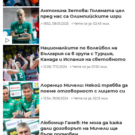
Антонина Зетова: Голямата цел
пред нас са Олимпийските игри
18:52, 08.05.2025
Чете се за: 02:45 мин.
Националките по волейбол на
България са в група с Турция,
Канада и Испания на световното
12:06, 17.12.2024
Чете се за: 01:50 мин.
Лоренцо Мичели: Някой трябва да
поеме отговорност с лицето си
15:54, 18.06.2024
Чете се за: 02:12 мин.
Любомир Ганев: Не мога да кажа
дали договорът на Мичели ще
бъде подновен