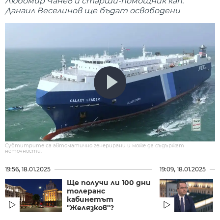
Любомир Чанев и старши-помощник кап.
Данаил Веселинов ще бъдат освободени
Субтитрите са автоматично генерирани и може да съдържат
неточности.
19:56, 18.01.2025
19:09, 18.01.2025
Ще получи ли 100 дни
толеранс
кабинетът
"Желязков"?