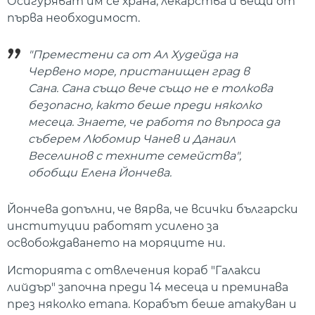
Осигуряват им се храна, лекарства и вещи от
първа необходимост.
"Преместени са от Ал Худейда на
Червено море, пристанищен град в
Сана. Сана също вече също не е толкова
безопасно, както беше преди няколко
месеца. Знаете, че работя по въпроса да
съберем Любомир Чанев и Данаил
Веселинов с техните семейства",
обобщи Елена Йончева.
Йончева допълни, че вярва, че всички български
институции работят усилено за
освобождаването на моряците ни.
Историята с отвлечения кораб "Галакси
лийдър" започна преди 14 месеца и преминава
през няколко етапа. Корабът беше атакуван и