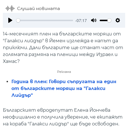
Слушай новината
-07:17
Play
Mute
Setti
14-месечният плен на българските моряци от
"Галакси лийдър" в Йемен изглежда е напът да
приключи. Дали българите ще станат част от
голямата размяна на пленици между Израел и
Хамас?
Реклама
Година в плен: Говори съпругата на един
от българските моряци на "Галакси
Лийдър"
Българският евродепутат Елена Йончева
неофициално е получила уверение, че екипажът
на кораба "Галакси лийдър" ще бъде освободен.