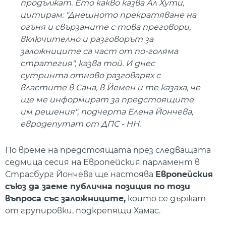
продължат. Ето какво казва Ал Хути,
цитирам: "Днешното прекратяване на
огъня и свързаните с това преговори,
включително и разговорът за
заложниците са част от по-голяма
стратегия", казва той. И днес
сутринта отново разговарях с
властите в Сана, в Йемен и те казаха, че
ще ме информират за предстоящите
им решения", подчерта Елена Йончева,
евродепутат от ДПС - НН.
По време на предстоящата през следващата
седмица сесия на Европейския парламент в
Страсбург Йончева ще настоява
Европейския
съюз да заеме публична позиция по този
въпроса със заложниците,
които се държат
от групировки, подкрепящи Хамас.