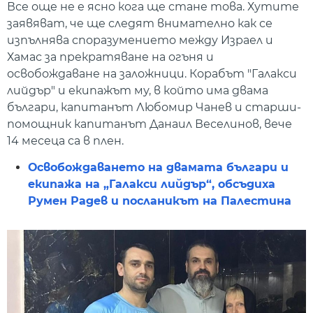
Все още не е ясно кога ще стане това. Хутите
заявяват, че ще следят внимателно как се
изпълнява споразумението между Израел и
Хамас за прекратяване на огъня и
освобождаване на заложници. Корабът "Галакси
лийдър" и екипажът му, в който има двама
българи, капитанът Любомир Чанев и старши-
помощник капитанът Данаил Веселинов, вече
14 месеца са в плен.
Освобождаването на двамата българи и
екипажа на „Галакси лийдър“, обсъдиха
Румен Радев и посланикът на Палестина