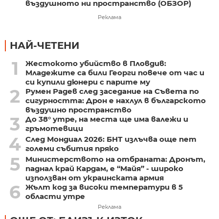
въздушното ни пространство (ОБЗОР)
Реклама
НАЙ-ЧЕТЕНИ
1
Жестокото убийство в Пловдив:
Младежите са били Георги повече от час и
си купили дюнери с парите му
2
Румен Радев след заседание на Съвета по
сигурността: Дрон е нахлул в българското
въздушно пространство
3
До 38° утре, на места ще има валежи и
гръмотевици
4
След Мондиал 2026: БНТ излъчва още пет
големи събития пряко
5
Министерството на отбраната: Дронът,
паднал край Кардам, е “Майя” - широко
използван от украинската армия
6
Жълт код за високи температури в 5
области утре
Реклама