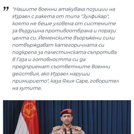
"Нашите военни атакуваха позиции на
Израел с ракета от типа "Зулфикар",
която не беше уловена от системите
за въздушна противоотбрана и порази
целта си. Йеменските въоръжени сили
потвърждават категоричната си
подкрепа за палестинската съпротива
в Газа и готовността си да
предприемат съответните военни
действия, ако Израел наруши
примирието", каза Яхия Саре, говорител
на хутите.