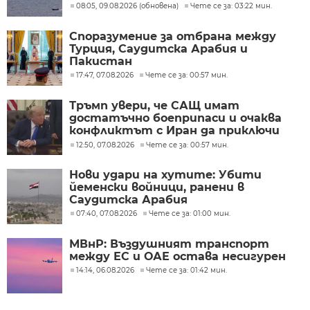
08:05, 09.08.2026 (обновена)
Чете се за: 03:22 мин.
Споразумение за отбрана между
Турция, Саудитска Арабия и
Пакистан
17:47, 07.08.2026
Чете се за: 00:57 мин.
Тръмп увери, че САЩ имат
достатъчно боеприпаси и очаква
конфликтът с Иран да приключи
скоро
12:50, 07.08.2026
Чете се за: 00:57 мин.
Нови удари на хутите: Убити
йеменски войници, ранени в
Саудитска Арабия
07:40, 07.08.2026
Чете се за: 01:00 мин.
МВнР: Въздушният транспорт
между ЕС и ОАЕ остава несигурен
14:14, 06.08.2026
Чете се за: 01:42 мин.