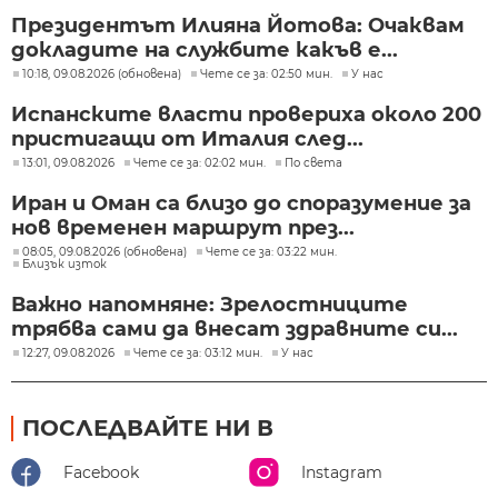
Президентът Илияна Йотова: Очаквам
докладите на службите какъв е...
10:18, 09.08.2026 (обновена)
Чете се за: 02:50 мин.
У нас
Испанските власти провериха около 200
пристигащи от Италия след...
13:01, 09.08.2026
Чете се за: 02:02 мин.
По света
Иран и Оман са близо до споразумение за
нов временен маршрут през...
08:05, 09.08.2026 (обновена)
Чете се за: 03:22 мин.
Близък изток
Важно напомняне: Зрелостниците
трябва сами да внесат здравните си...
12:27, 09.08.2026
Чете се за: 03:12 мин.
У нас
ПОСЛЕДВАЙТЕ НИ В
Facebook
Instagram