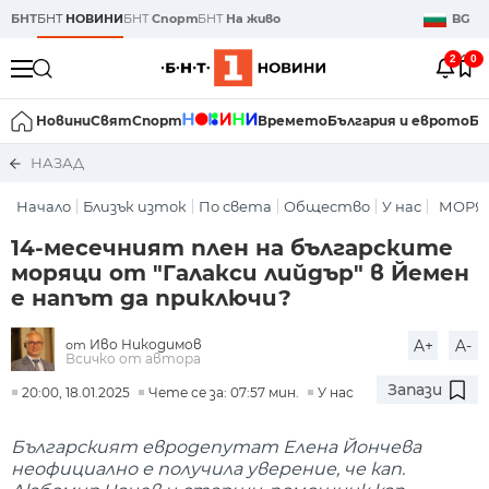
БНТ
БНТ
НОВИНИ
БНТ
Спорт
БНТ
На живо
BG
2
0
Новини
Свят
Спорт
Времето
България и еврото
Би
НАЗАД
Начало
Близък изток
По света
Общество
У нас
МОРЯЦ
14-месечният плен на българските
моряци от "Галакси лийдър" в Йемен
е напът да приключи?
Иво Никодимов
A+
A-
от
Всичко от автора
Запази
20:00, 18.01.2025
Чете се за: 07:57 мин.
У нас
Българският евродепутат Елена Йончева
неофициално е получила уверение, че кап.