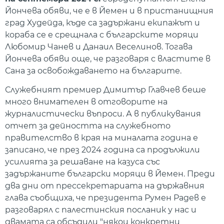
Йончева обяви, че е в Йемен и в пристанищния
град Худейда, къде са задържани екипажът и
кораба се е срещнала с българските моряци
Любомир Чанев и Данаил Веселинов. Тогава
Йончева обяви още, че разговаря с властите в
Сана за освобождаването на българите.
Служебният премиер Димитър Главчев беше
много внимателен в отговорите на
журналистически въпроси. А в публикувания
отчет за дейността на служебното
правителство в края на миналата година е
записано, че през 2024 година са продължили
усилията за решаване на казуса със
задържаните български моряци в Йемен. Преди
два дни от прессекретариата на държавния
глава съобщиха, че президента Румен Радев е
разговарял с палестинския посланик у нас и
двамата са обсъдили "някои конкретни