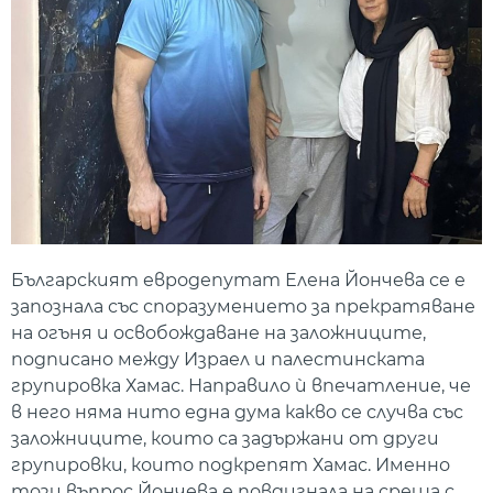
Българският евродепутат Елена Йончева се е
запознала със споразумението за прекратяване
на огъня и освобождаване на заложниците,
подписано между Израел и палестинската
групировка Хамас. Направило ѝ впечатление, че
в него няма нито една дума какво се случва със
заложниците, които са задържани от други
групировки, които подкрепят Хамас. Именно
този въпрос Йончева е повдигнала на среща с