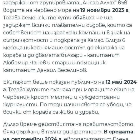
задържан от групировката „Ансар Аллах“ във
водите на Червено море на
19 ноември 2023 г
.
Тогава йеменските хути обявиха, че ще
задържат всички плавателни съдове, които са
собственост на израелски компании в знак на
съпричастност и подкрепа за Хамас. Близо 6
месеца никой нямаше достъп до екипажа на
кораба и до двамата българи - капитанът
Любомир Чанев и старши-помощник
капитанът Данаил Веселинов.
Екипажът беше показан публично на
12 май 2024
г
. Тогава хутите пуснаха при моряците екип на
Червения кръст, местни и чуждестранни
журналисти. По този начин света се убеди, че
всички от кораба са живи и здрави.
Дълго време действията на правителството
бяха държани в пълна дискретност.
В средата
на септември 2024 г.
евродепутатът Елена