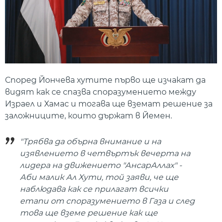
Според Йончева хутите първо ще изчакат да
видят как се спазва споразумението между
Израел и Хамас и тогава ще вземат решение за
заложниците, които държат в Йемен.
"Трябва да обърна внимание и на
изявлението в четвъртък вечерта на
лидера на движението "АнсарАллах" -
Аби малик Ал Хути, той заяви, че ще
наблюдава как се прилагат всички
етапи от споразумението в Газа и след
това ще вземе решение как ще