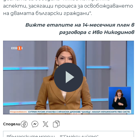
аспекти, засягащи процеса за освобождаването
на двамата български граждани".
Вижте етапите на 14-месечния плен в
разговора с Иво Никодимов
Сподели
#българските моряци
#"Галакси лийдър"