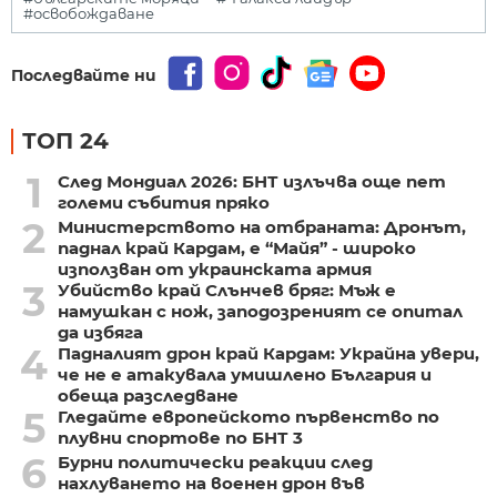
#освобождаване
Последвайте ни
ТОП 24
1
След Мондиал 2026: БНТ излъчва още пет
големи събития пряко
2
Министерството на отбраната: Дронът,
паднал край Кардам, е “Майя” - широко
използван от украинската армия
3
Убийство край Слънчев бряг: Мъж е
намушкан с нож, заподозреният се опитал
да избяга
4
Падналият дрон край Кардам: Украйна увери,
че не е атакувала умишлено България и
обеща разследване
5
Гледайте европейското първенство по
плувни спортове по БНТ 3
6
Бурни политически реакции след
нахлуването на военен дрон във