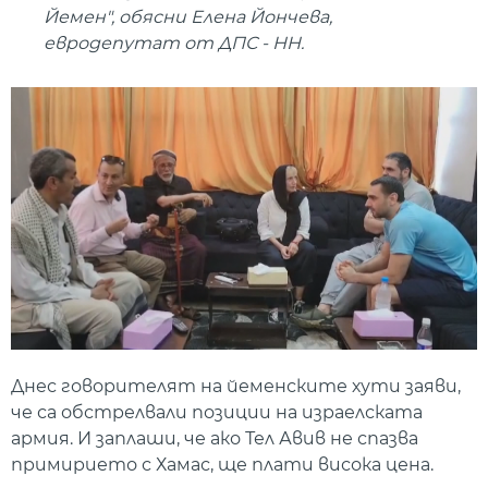
Йемен", обясни Елена Йончева,
евродепутат от ДПС - НН.
Днес говорителят на йеменските хути заяви,
че са обстрелвали позиции на израелската
армия. И заплаши, че ако Тел Авив не спазва
примирието с Хамас, ще плати висока цена.