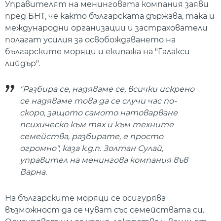
Управителят на менинговата компания заяви
пред БНТ, че както българската държава, така и
международни организации и застрахователи
полагат усилия за освобождаването на
българските моряци и екипажа на "Галакси
лийдър".
"Разбира се, надяваме се, всички искрено
се надяваме това да се случи час по-
скоро, защото самото натоварване
психическо към тях и към техните
семейства, разбирате, е просто
огромно", каза к.д.п. Золтан Сулай,
управител на менингова компания във
Варна.
На българските моряци се осигурява
възможност да се чуват със семействата си.