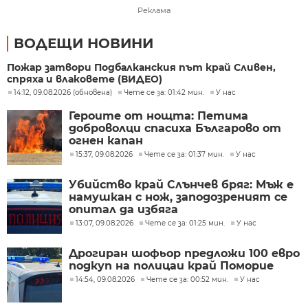
Реклама
ВОДЕЩИ НОВИНИ
Пожар затвори Подбалканския път край Сливен,
спряха и влаковете (ВИДЕО)
14:12, 09.08.2026 (обновена)
Чете се за: 01:42 мин.
У нас
Героите от нощта: Петима
доброволци спасиха Българово от
огнен капан
15:37, 09.08.2026
Чете се за: 01:37 мин.
У нас
Убийство край Слънчев бряг: Мъж е
намушкан с нож, заподозреният се
опитал да избяга
13:07, 09.08.2026
Чете се за: 01:25 мин.
У нас
Дрогиран шофьор предложи 100 евро
подкуп на полицаи край Поморие
14:54, 09.08.2026
Чете се за: 00:52 мин.
У нас