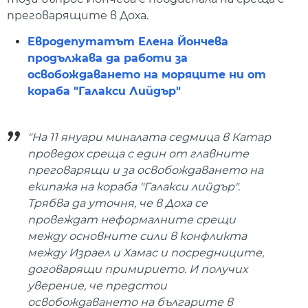
преговарящите в Доха.
Евродепутатът Елена Йончева
продължава да работи за
освобождаването на моряците ни от
кораба "Галакси Лийдър"
"На 11 януари миналата седмица в Катар
проведох среща с един от главните
преговарящи и за освобождаването на
екипажа на кораба "Галакси лийдър".
Трябва да уточня, че в Доха се
провеждат неформалните срещи
между основните сили в конфликта
между Израел и Хамас и посредниците,
договарящи примирието. И получих
уверение, че предстои
освобождаването на българите в