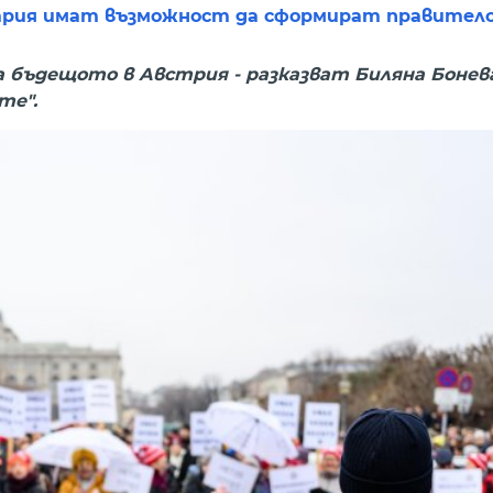
стрия имат възможност да сформират правител
 бъдещото в Австрия - разказват Биляна Бонев
те".