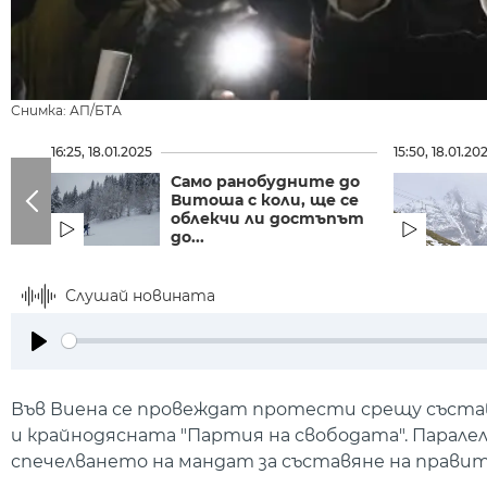
Снимка: АП/БТА
16:25, 18.01.2025
15:50, 18.01.20
Само ранобудните до
Витоша с коли, ще се
облекчи ли достъпът
до...
Слушай новината
Play
Във Виена се провеждат протести срещу съста
и крайнодясната "Партия на свободата". Парале
спечелването на мандат за съставяне на правит