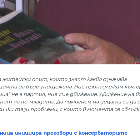
т житейски опит, които знаят какво означава
цията да бъде унищожена. Ние принадлежим към е
ца" не е партия, ние сме движение. Движение на 
пит на по-младите. Да помогнем на децата си да 
Всички тези проблеми, с които в момента се сблъскв
сница инициира преговори с консерваторите