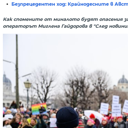
Безпрецедентен ход: Крайнодесните в Ав
Как спомените от миналото будят опасения за
операторът Миглена Гайдорова в "След новини