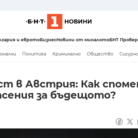
лгария и еврото
Бизнес
Новини от миналото
БНТ Провер
онални
Политика
Криминално
Общество
Сигурн
т в Австрия: Как спом
асения за бъдещото?