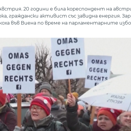
Австрия. 20 години е била кореспондент на авст
ка, граждански активист със завидна енергия. За
оха във Виена по време на парламентарните избор