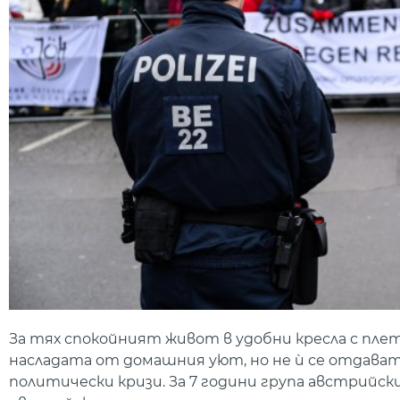
За тях спокойният живот в удобни кресла с плет
насладата от домашния уют, но не ѝ се отдават,
политически кризи. За 7 години група австрийс