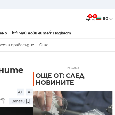
0
0
BG
ено
Чуй новините
Подкаст
ост и правосъдие
Още
ените
Реклама
ОЩЕ ОТ: СЛЕД
НОВИНИТЕ
A+
A-
Запази