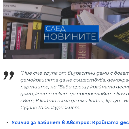
"Ние сме група от възрастни дами с бога
демокрацията да не съществува, демокра
партиите, но "Баби срещу крайната десни
дами, които искат да предоставят своя о
свят, в който няма да има войни, кризи... 
Сузане Шол, журналист.
Усилия за кабинет в Австрия: Крайната де