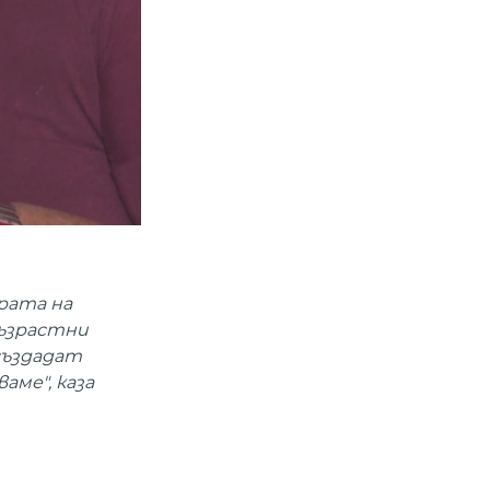
рата на
възрастни
създадат
аме", каза