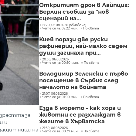
"Изгрев"
Откритият дрон в Лайпциг:
Берлин съобщи за "нов
сценарий на...
17:20, 06.08.2026 (обновена)
Чете се за: 02:22 мин.
По света
Киев порази две руски
рафинерии, най-малко седем
души загинаха при...
20:36, 06.08.2026
Чете се за: 00:50 мин.
По света
Володимир Зеленски с първо
посещение в Сърбия след
началото на войната
21:07, 06.08.2026
Чете се за: 01:00 мин.
По света
Езда в морето - как хора и
животни се разхлаждат в
ъзрастта за
жегите в Хърватска
и и
21:59, 06.08.2026
е защитници на
Чете се за: 00:37 мин.
По света