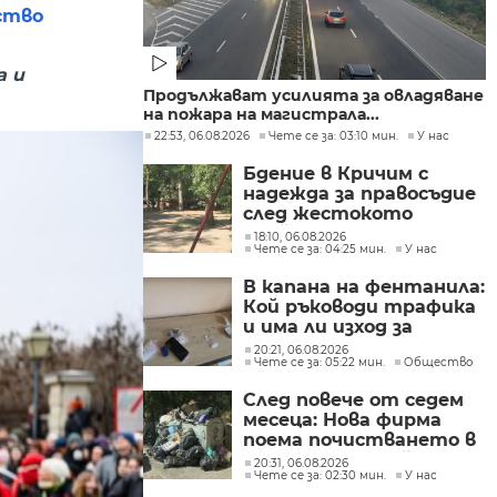
ство
а и
Продължават усилията за овладяване
на пожара на магистрала...
22:53, 06.08.2026
Чете се за: 03:10 мин.
У нас
Бдение в Кричим с
надежда за правосъдие
след жестокото
убийство на млад мъж
18:10, 06.08.2026
Чете се за: 04:25 мин.
У нас
в Пловдив от
тийнейджъри
В капана на фентанила:
Кой ръководи трафика
и има ли изход за
пристрастените?
20:21, 06.08.2026
Чете се за: 05:22 мин.
Общество
След повече от седем
месеца: Нова фирма
поема почистването в
столичните райони
20:31, 06.08.2026
Чете се за: 02:30 мин.
У нас
"Слатина", "Подуяне" и