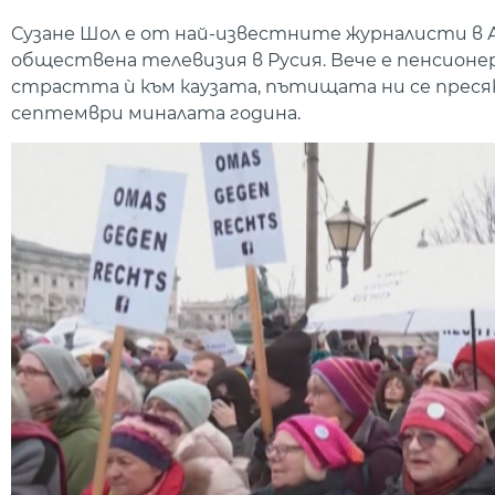
Сузане Шол е от най-известните журналисти в 
обществена телевизия в Русия. Вече е пенсионер
страстта ѝ към каузата, пътищата ни се пресяк
септември миналата година.