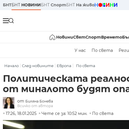
БНТ
БНТ
НОВИНИ
БНТ
Спорт
БНТ
На живо
Новини
Свят
Спорт
Времето
Бъ
У нас
По света
Реги
Начало
След новините
Европа
По света
Политическата реалнос
от миналото будят оп
от
Биляна Бонева
Всичко от автора
17:26, 18.01.2025
Чете се за: 10:52 мин.
По света