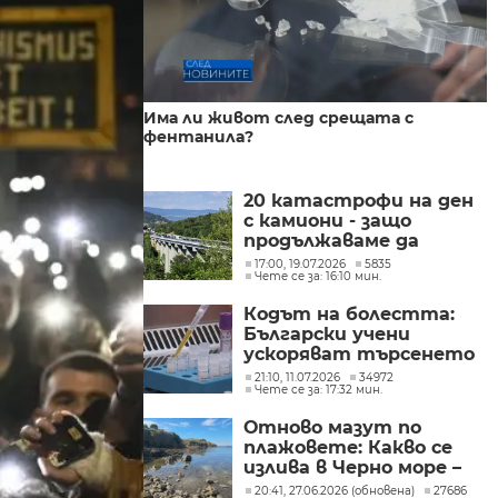
Има ли живот след срещата с
фентанила?
20 катастрофи на ден
с камиони - защо
продължаваме да
товарим
17:00, 19.07.2026
5835
Чете се за: 16:10 мин.
магистралите вместо
железниците?
Кодът на болестта:
Български учени
ускоряват търсенето
на лечение за
21:10, 11.07.2026
34972
Чете се за: 17:32 мин.
наследствени
невродегенеративни
Отново мазут по
заболявания
плажовете: Какво се
излива в Черно море –
анализ на пробите
20:41, 27.06.2026 (обновена)
27686