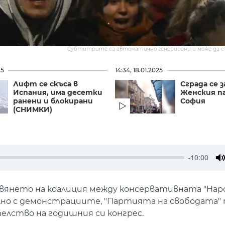
Субтитрите са автоматично генерирани и може да 
25
14:34, 18.01.2025
Лифт се скъса в
Сграда се 
Испания, има десетки
Женския па
ранени и блокирани
София
(СНИМКИ)
-10:00
M
вянето на коалиция между консервативната "Нар
лно с демонстрациите, "Партията на свободата" 
елство на годишния си конгрес.