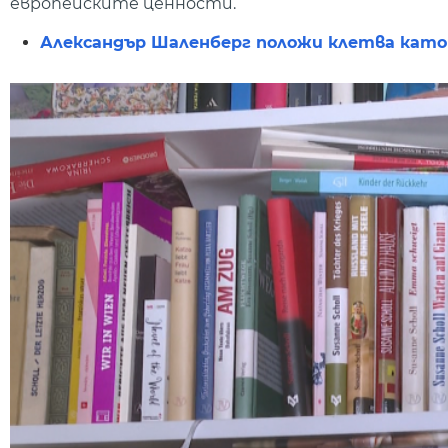
европейските ценности.
Александър Шаленберг положи клетва като 