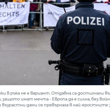
ки в ръка не е вариант. Отдавна са достигнали в
 защото имат мечта - Европа да е силна, без войн
ки възрастни дами се превърнаха в най-яростнит