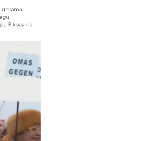
рийската
ради
и в края на