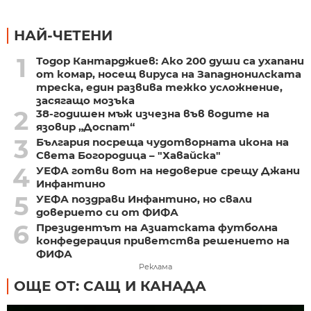
НАЙ-ЧЕТЕНИ
1
Тодор Кантарджиев: Ако 200 души са ухапани
от комар, носещ вируса на Западнонилската
треска, един развива тежко усложнение,
засягащо мозъка
2
38-годишен мъж изчезна във водите на
язовир „Доспат“
3
България посреща чудотворната икона на
Света Богородица – "Хавайска"
4
УЕФА готви вот на недоверие срещу Джани
Инфантино
5
УЕФА поздрави Инфантино, но свали
доверието си от ФИФА
6
Президентът на Азиатската футболна
конфедерация приветства решението на
ФИФА
Реклама
ОЩЕ ОТ: САЩ И КАНАДА