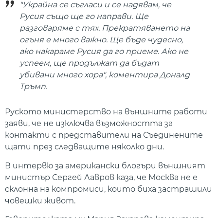
"Украйна се съгласи и се надявам, че
Русия също ще го направи. Ще
разговаряме с тях. Прекратяването на
огъня е много важно. Ще бъде чудесно,
ако накараме Русия да го приеме. Ако не
успеем, ще продължат да бъдат
убивани много хора", коментира Доналд
Тръмп.
Руското министерство на външните работи
заяви, че не изключва възможността за
контакти с представители на Съединените
щати през следващите няколко дни.
В интервю за американски блогъри външният
министър Сергей Лавров каза, че Москва не е
склонна на компромиси, които биха застрашили
човешки живот.