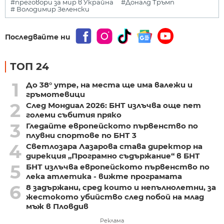
#преговори за мир в Украйна
#Доналд Тръмп
# Володимир Зеленски
Последвайте ни
ТОП 24
1
До 38° утре, на места ще има валежи и
гръмотевици
2
След Мондиал 2026: БНТ излъчва още пет
големи събития пряко
3
Гледайте европейското първенство по
плувни спортове по БНТ 3
4
Светлозара Лазарова става директор на
дирекция „Програмно съдържание“ в БНТ
5
БНТ излъчва европейското първенство по
лека атлетика - вижте програмата
6
8 задържани, сред които и непълнолетни, за
жестокото убийство след побой на млад
мъж в Пловдив
Реклама