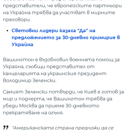
представители, че европейските партньори
на Украйна трябва да участват в мирните
преговори.
Световни лидери казаха "Да" на
предложението за 30-дневно примирие в
Украйна
Вашингтон е възобновил военната помощ за
Украйна, съобщи представител от
канцеларията на украинския президент
Володимир Зеленски.
Самият Зеленски потвърди, че Киев е готов за
мир и подчерта, че Вашингтон трябва да
убеди Москва да приеме 30-дневното
прекратяване на огъня.
"Американската страна предложи да се