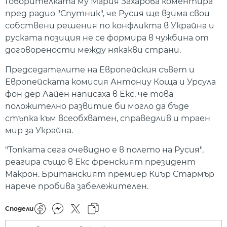
Говорителката му Мария Захарова коментира
пред радио "Спутник", че Русия ще взима свои
собствени решения по конфликта в Украйна и
руската позиция не се формира в чужбина от
договорености между някакви страни.
Председателите на Европейския съвет и
Европейската комисия Антониу Коща и Урсула
фон дер Лайен написаха в Екс, че това
положително развитие би могло да бъде
стъпка към всеобхватен, справедлив и траен
мир за Украйна.
"Топката сега очевидно е в полето на Русия",
реагира също в Екс френският президент
Макрон. Британският премиер Киър Стармър
нарече пробива забележителен.
Сподели