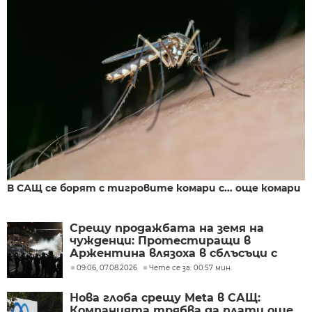
В САЩ се борят с тигровите комари с... още комари
Срещу продажбата на земя на
чужденци: Протестиращи в
Аржентина влязоха в сблъсъци с
полицията
09:06, 07.08.2026
Чете се за: 00:57 мин.
Нова глоба срещу Meta в САЩ:
Компанията трябва да плати още