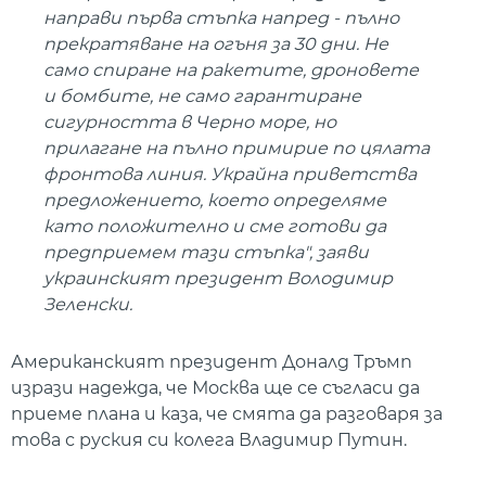
направи първа стъпка напред - пълно
прекратяване на огъня за 30 дни. Не
само спиране на ракетите, дроновете
и бомбите, не само гарантиране
сигурността в Черно море, но
прилагане на пълно примирие по цялата
фронтова линия. Украйна приветства
предложението, което определяме
като положително и сме готови да
предприемем тази стъпка", заяви
украинският президент Володимир
Зеленски.
Американският президент Доналд Тръмп
изрази надежда, че Москва ще се съгласи да
приеме плана и каза, че смята да разговаря за
това с руския си колега Владимир Путин.