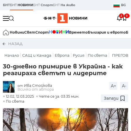
БНТ
БНТ
НОВИНИ
БНТ
Спорт
БНТ
На живо
BG
2
0
Новини
Свят
Спорт
Времето
България и еврото
Би
НАЗАД
Начало
САЩ и Канада
Европа
Русия
По света
ПРЕГОВО
30-дневно примирие в Украйна - как
реагираха светът и лидерите
Ива Стойкова
A+
A-
от
Всичко от автора
12:02, 12.03.2025
Чете се за: 03:35 мин.
Запази
По света