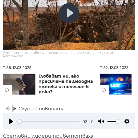
Субтитрите са автоматично генерирани и може да съдържат
неточности.
11:56, 12.03.2025
11:52, 12.03.2025
Глобяват ни, ако
Б
пресичаме пешеходна
в
пътека с телефон в
н
ръка?
с
Слушай новината
-03:10
Play
Mute
Setti
Световни лидери приветстваха