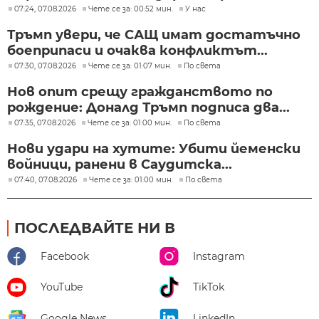
07:24, 07.08.2026
Чете се за: 00:52 мин.
У нас
Тръмп увери, че САЩ имат достатъчно
боеприпаси и очаква конфликтът...
07:30, 07.08.2026
Чете се за: 01:07 мин.
По света
Нов опит срещу гражданството по
рождение: Доналд Тръмп подписа два...
07:35, 07.08.2026
Чете се за: 01:00 мин.
По света
Нови удари на хутите: Убити йеменски
войници, ранени в Саудитска...
07:40, 07.08.2026
Чете се за: 01:00 мин.
По света
ПОСЛЕДВАЙТЕ НИ В
Facebook
Instagram
YouTube
TikTok
Google News
LinkedIn