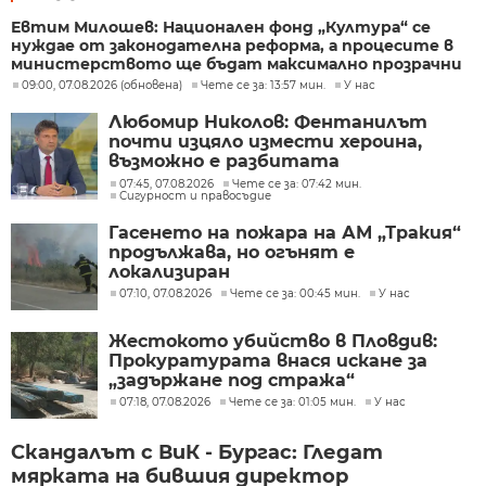
Евтим Милошев: Национален фонд „Култура“ се
нуждае от законодателна реформа, а процесите в
министерството ще бъдат максимално прозрачни
09:00, 07.08.2026 (обновена)
Чете се за: 13:57 мин.
У нас
Любомир Николов: Фентанилът
почти изцяло измести хероина,
възможно е разбитата
лаборатория да е единствената у
07:45, 07.08.2026
Чете се за: 07:42 мин.
Сигурност и правосъдие
нас
Гасенето на пожара на АМ „Тракия“
продължава, но огънят е
локализиран
07:10, 07.08.2026
Чете се за: 00:45 мин.
У нас
Жестокото убийство в Пловдив:
Прокуратурата внася искане за
„задържане под стража“
07:18, 07.08.2026
Чете се за: 01:05 мин.
У нас
Скандалът с ВиК - Бургас: Гледат
мярката на бившия директор