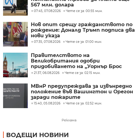
567 млн. долара
07:45, 07.08.2026
Чете се за: 00:55 мин.
Нов опит срещу гражданството по
рождение: Доналд Тръмп подписа два
нови указа
07:35, 07.08.2026
Чете се за: 01:00 мин.
Правителството на
Великобритания одобри
придобиването на „Уорнър Брос
Дискавъри“ от „Парамаунт“ за 110
21:37, 06.08.2026
Чете се за: 02:15 мин.
млрд. долара
МВнР предупреждава за извънредно
положение във Вашингтон и Орегон
заради пожарите
15:40, 05.08.2026
Чете се за: 02:52 мин.
Реклама
ВОДЕЩИ НОВИНИ