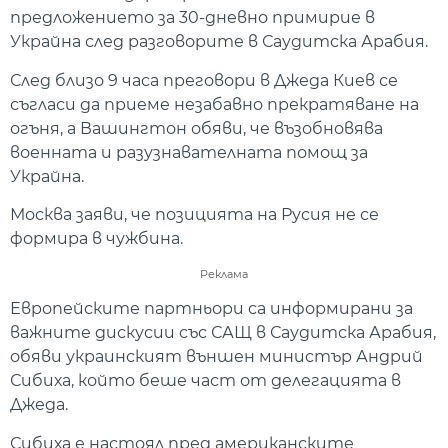
предложението за 30-дневно примирие в
Украйна след разговорите в Саудитска Арабия.
След близо 9 часа преговори в Джеда Киев се
съгласи да приеме незабавно прекратяване на
огъня, а Вашингтон обяви, че възобновява
военната и разузнавателната помощ за
Украйна.
Москва заяви, че позицията на Русия не се
формира в чужбина.
Реклама
Европейските партньори са информирани за
важните дискусии със САЩ в Саудитска Арабия,
обяви украинският външен министър Андрий
Сибиха, който беше част от делегацията в
Джеда.
Сибиха е настоял пред американските