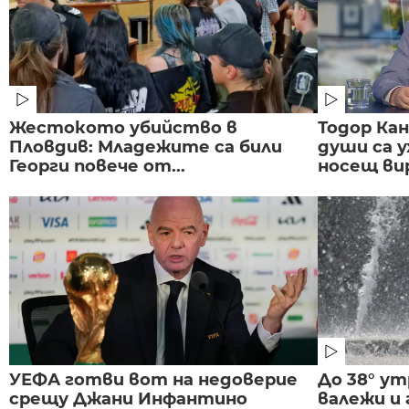
Жестокото убийство в
Тодор Ка
Пловдив: Младежите са били
души са у
Георги повече от...
носещ вир
УЕФА готви вот на недоверие
До 38° ут
срещу Джани Инфантино
валежи и