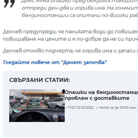
Днес няма опашки пред бензиностанциите, 
отпреди ден-два и горива има. На големит
бензиностанции са опитали по-високи рав
Делчев предупреди, че паниката води до повише
повишаване на цените и е по-добре да не си при
Делчев отново подчерта, че горива има и запаси
Гледайте повече от "Денят започва"
СВЪРЗАНИ СТАТИИ:
Опашки на бензиностанци
проблем с доставките
17:57, 02.03.2022
Чете се за: 01:00 мин.