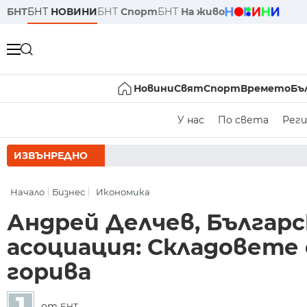
БНТ
БНТ
НОВИНИ
БНТ
Спорт
БНТ
На живо
Новини
Свят
Спорт
Времето
Бъ
У нас
По света
Реги
ИЗВЪНРЕДНО
РУМЕН РАДЕВ 
Начало
Бизнес
Икономика
Андрей Делчев, Българс
асоциация: Складовете 
горива
от
БНТ