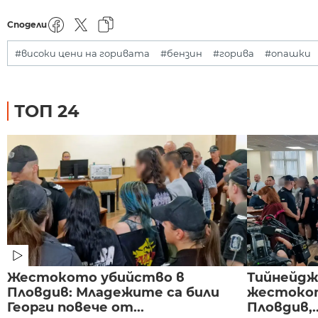
Сподели
#високи цени на горивата
#бензин
#горива
#опашки
ТОП 24
Жестокото убийство в
Тийнейдж
Пловдив: Младежите са били
жестокот
Георги повече от...
Пловдив,..