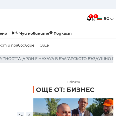
2
0
BG
ено
Чуй новините
Подкаст
ост и правосъдие
Още
АХЛУЛ В БЪЛГАРСКОТО ВЪЗДУШНО ПРОСТРАНСТВО * * * Н
Реклама
ОЩЕ ОТ: БИЗНЕС
т
A+
A-