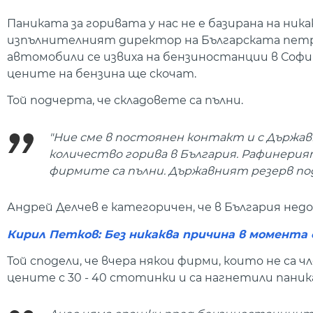
Паниката за горивата у нас не е базирана на ник
изпълнителният директор на Българската петро
автомобили се извиха на бензиностанции в София
цените на бензина ще скочат.
Той подчерта, че складовете са пълни.
"Ние сме в постоянен контакт и с Държав
количество горива в България. Рафинерият
фирмите са пълни. Държавният резерв подд
Андрей Делчев е категоричен, че в България недо
Кирил Петков: Без никаква причина в момента 
Той сподели, че вчера някои фирми, които не са 
цените с 30 - 40 стотинки и са нагнетили паник