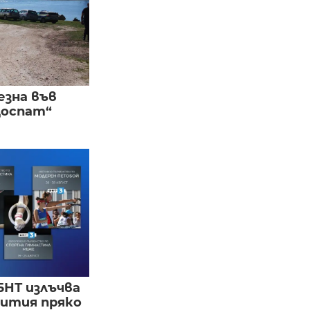
езна във
Доспат“
БНТ излъчва
бития пряко