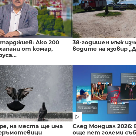
нтарджиев: Ако 200
38-годишен мъж изч
хапани от комар,
водите на язовир „
уса...
ре, на места ще има
След Мондиал 2026: 
 гръмотевици
още пет големи съ