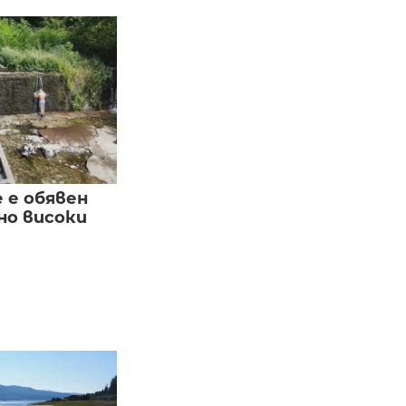
е е обявен
но високи