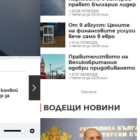
правят България лидер
на пазара
20:28, 07.08.2026
Чете се за: 05:42 мин.
От 9 август: Цените
на финансовите услуги
вече само в евро
14:14, 07.08.2026
Чете се за: 04:50 мин.
Правителството на
съдържат неточности.
Великобритания
одобри придобиването
07:46, 03.03.2022
07:34,
на „Уорнър Брос
21:37, 06.08.2026
Чете се за: 02:15 мин.
Дискавъри“ от
Истории от Шипка -
„Парамаунт“ за 110
върхът на
 конвой
свободата
млрд. долара
Реклама
р за
ВОДЕЩИ НОВИНИ
ute
Settings