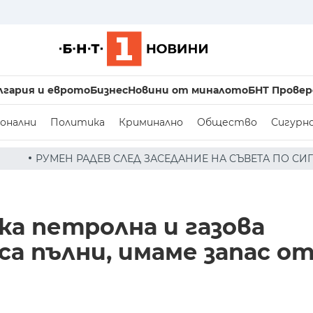
лгария и еврото
Бизнес
Новини от миналото
БНТ Провер
онални
Политика
Криминално
Общество
Сигурн
СЛЕД ЗАСЕДАНИЕ НА СЪВЕТА ПО СИГУРНОСТТА: ДРОН Е Н
ка петролна и газова
са пълни, имаме запас о