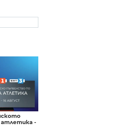
йското
 атлетика -