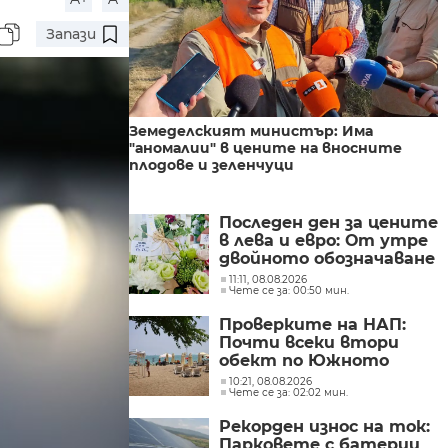
Запази
Земеделският министър: Има
"аномалии" в цените на вносните
плодове и зеленчуци
Последен ден за цените
в лева и евро: От утре
двойното обозначаване
вече не е
11:11, 08.08.2026
Чете се за: 00:50 мин.
задължително
Проверките на НАП:
Почти всеки втори
обект по Южното
Черноморие е с
10:21, 08.08.2026
Чете се за: 02:02 мин.
нарушение
Рекорден износ на ток:
Парковете с батерии