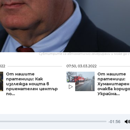
Субтитрите са автоматично генерирани и може да 
022
07:50, 03.03.2022
От нашите
От нашите
пратеници: Как
пратеници:
изглежда нощта в
Хуманитарен
приемателен център
очаква коридо
по...
Украйна...
-01:56
M