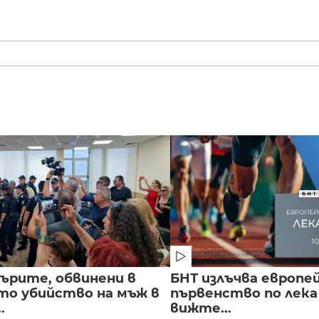
ърите, обвинени в
БНТ излъчва европе
о убийство на мъж в
първенство по лека
.
вижте...