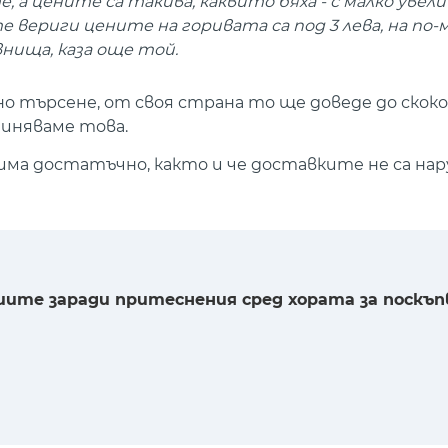
а цените са такива, каквито бяха - с малко увел
е вериги цените на горивата са под 3 лева, на по
нища, каза още той.
но търсене, от своя страна то ще доведе до скок
чиняваме това.
 има достатъчно, както и че доставките не са на
ите заради притеснения сред хората за поскъп