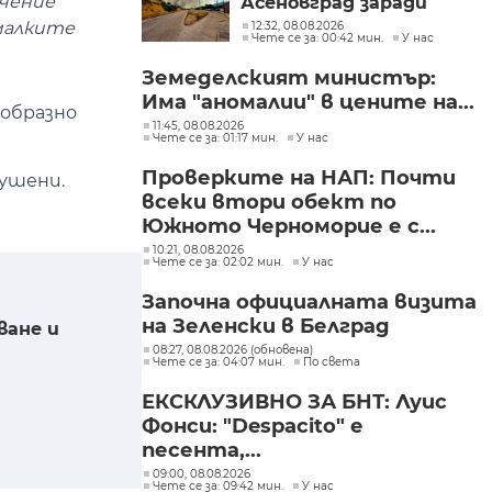
ичение
Асеновград заради
пожар (СНИМКИ)
-малките
12:32, 08.08.2026
Чете се за: 00:42 мин.
У нас
Земеделският министър:
Има "аномалии" в цените на...
ообразно
11:45, 08.08.2026
Чете се за: 01:17 мин.
У нас
Проверките на НАП: Почти
рушени.
всеки втори обект по
Южното Черноморие е с...
10:21, 08.08.2026
Чете се за: 02:02 мин.
У нас
Започна официалната визита
на Зеленски в Белград
ване и
08:27, 08.08.2026 (обновена)
Чете се за: 04:07 мин.
По света
ЕКСКЛУЗИВНО ЗА БНТ: Луис
Фонси: "Despacito" е
песента,...
09:00, 08.08.2026
Чете се за: 09:42 мин.
У нас