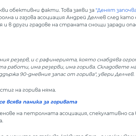
акви обективни факти. Това заяви за
"Денят започва
лна и газова асоциация Андрей Делчев след като
 и в други градове на страната снощи заради опа
ния резерв, и с рафинерията, която снабдява огр
а работи, има резерви, има горива. Складовете н
ържа 90-дневния запас от горива", увери Делчев.
стиг на горива няма.
се всява паника за горивата
членове на петролната асоциация, спекулативно са
а.