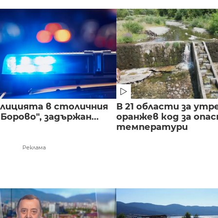
полицията в столичния
В 21 области за утр
Борово", задържан...
оранжев код за опас
температури
Реклама