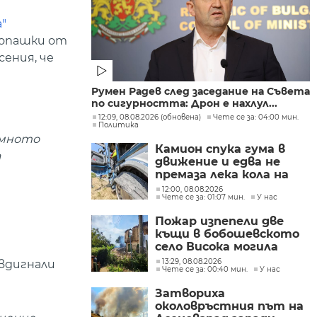
"
 опашки от
сения, че
Румен Радев след заседание на Съвета
по сигурността: Дрон е нахлул...
12:09, 08.08.2026 (обновена)
Чете се за: 04:00 мин.
Политика
омното
Камион спука гума в
а
движение и едва не
премаза лека кола на
Подбалканския път
12:00, 08.08.2026
Чете се за: 01:07 мин.
У нас
(СНИМКИ)
Пожар изпепели две
къщи в бобошевското
село Висока могила
(СНИМКИ)
13:29, 08.08.2026
 вдигнали
Чете се за: 00:40 мин.
У нас
Затвориха
околовръстния път на