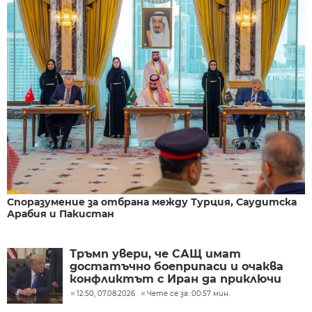
Споразумение за отбрана между Турция, Саудитска
Арабия и Пакистан
Тръмп увери, че САЩ имат
достатъчно боеприпаси и очаква
конфликтът с Иран да приключи
скоро
12:50, 07.08.2026
Чете се за: 00:57 мин.