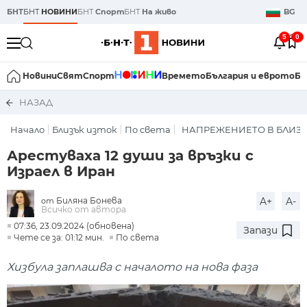
БНТ
БНТ
НОВИНИ
БНТ
Спорт
БНТ
На живо
BG
5
0
Новини
Свят
Спорт
Времето
България и еврото
Би
НАЗАД
Начало
Близък изток
По света
НАПРЕЖЕНИЕТО В БЛИЗК
Арестуваха 12 души за връзки с
Израел в Иран
Биляна Бонева
A+
A-
от
Всичко от автора
07:36, 23.09.2024 (обновена)
Запази
Чете се за: 01:12 мин.
По света
Хизбула заплашва с началото на нова фаза