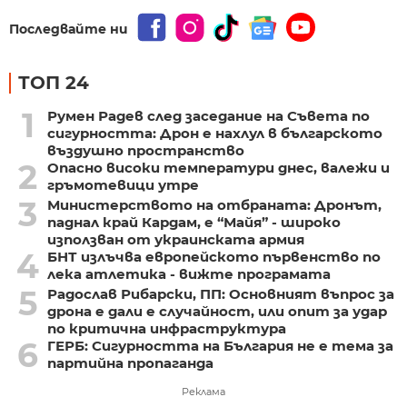
Последвайте ни
ТОП 24
1
Румен Радев след заседание на Съвета по
сигурността: Дрон е нахлул в българското
въздушно пространство
2
Опасно високи температури днес, валежи и
гръмотевици утре
3
Министерството на отбраната: Дронът,
паднал край Кардам, е “Майя” - широко
използван от украинската армия
4
БНТ излъчва европейското първенство по
лека атлетика - вижте програмата
5
Радослав Рибарски, ПП: Основният въпрос за
дрона е дали е случайност, или опит за удар
по критична инфраструктура
6
ГЕРБ: Сигурността на България не е тема за
партийна пропаганда
Реклама