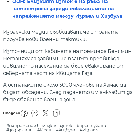
ООН: Близкият изток е на ръба на
катастрофа заради ескалацията на
напрежението между Израел и Хизбула
Израелски медии съобщават, че страната
проучва нови военни тактики.
Източници от кабинета на премиера Бенямин
Нетаняху са заявили, че планът предвижда
цивилното население да бъде евакуирано от
северната част на Ивицата Газа.
А останалите около 5000 членове на Хамас да
бъдат обсадени. След падането им анклавът да
бъде обявен за военна зона.
Сподели
#напрежение в Близкия изток
#арестувани
#задържани
#Иран
#Хизбула
#Израел