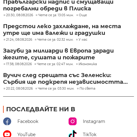
Прабългарски надпис и смущаващи
погребални обреди в Плиска
20:30, 08.08.2026
Чете се за: 13:05 мин.
Още
Предстои леко захлаждане, на места
утре ще има валежи и градушки
21:24, 08.08.2026
Чете се за: 02:32 мин.
У нас
Загуби за милиарди в Европа заради
жегите, сушата и пожарите
17:38, 08.08.2026
Чете се за: 02:47 мин.
Икономика
Вучич след срещата със Зеленски:
Сърбия ще подкрепя независимостта...
20:22, 08.08.2026
Чете се за: 03:30 мин.
По света
ПОСЛЕДВАЙТЕ НИ В
Facebook
Instagram
YouTube
TikTok