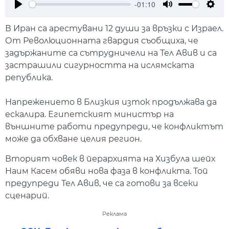
-01:10
Play
Mute
Setti
В Иран са арестувани 12 души за връзки с Израел.
От Революционната гвардия съобщиха, че
задържаните са сътрудничели на Тел Авив и са
застрашили сигурността на ислямската
република.
Напрежението в Близкия изток продължава да
ескалира. Египетският министър на
външните работи предупреди, че конфликтът
може да обхване целия регион.
Вторият човек в йерархията на Хизбула шейх
Наим Касем обяви нова фаза в конфликта. Той
предупреди Тел Авив, че са готови за всеки
сценарий.
Реклама