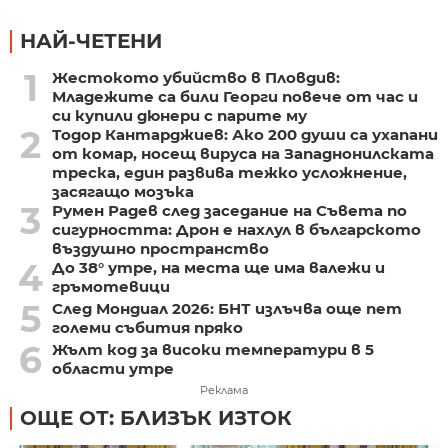
НАЙ-ЧЕТЕНИ
1
Жестокото убийство в Пловдив:
Младежите са били Георги повече от час и
си купили дюнери с парите му
2
Тодор Кантарджиев: Ако 200 души са ухапани
от комар, носещ вируса на Западнонилската
треска, един развива тежко усложнение,
засягащо мозъка
3
Румен Радев след заседание на Съвета по
сигурността: Дрон е нахлул в българското
въздушно пространство
4
До 38° утре, на места ще има валежи и
гръмотевици
5
След Мондиал 2026: БНТ излъчва още пет
големи събития пряко
6
Жълт код за високи температури в 5
области утре
Реклама
ОЩЕ ОТ: БЛИЗЪК ИЗТОК