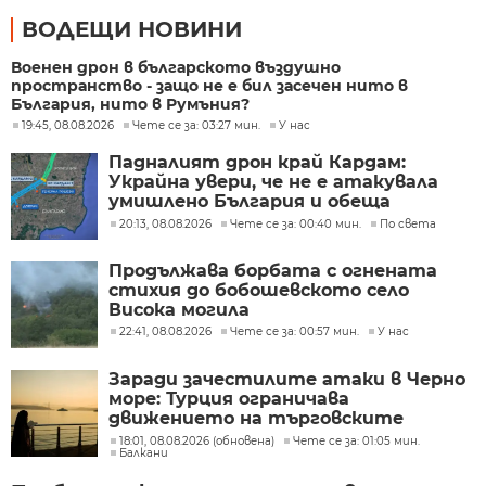
ВОДЕЩИ НОВИНИ
Военен дрон в българското въздушно
пространство - защо не е бил засечен нито в
България, нито в Румъния?
19:45, 08.08.2026
Чете се за: 03:27 мин.
У нас
Падналият дрон край Кардам:
Украйна увери, че не е атакувала
умишлено България и обеща
разследване
20:13, 08.08.2026
Чете се за: 00:40 мин.
По света
Продължава борбата с огнената
стихия до бобошевското село
Висока могила
22:41, 08.08.2026
Чете се за: 00:57 мин.
У нас
Заради зачестилите атаки в Черно
море: Турция ограничава
движението на търговските
кораби
18:01, 08.08.2026 (обновена)
Чете се за: 01:05 мин.
Балкани