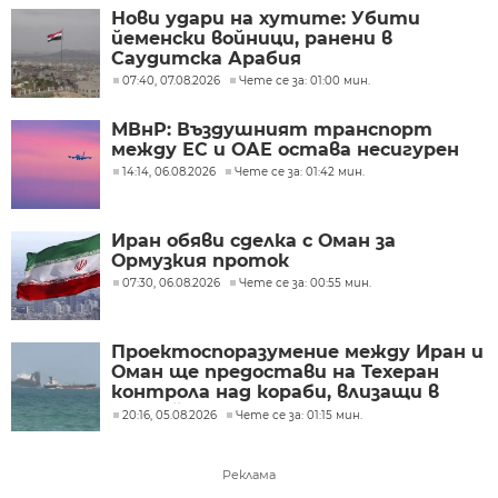
Нови удари на хутите: Убити
йеменски войници, ранени в
Саудитска Арабия
07:40, 07.08.2026
Чете се за: 01:00 мин.
МВнР: Въздушният транспорт
между ЕС и ОАЕ остава несигурен
14:14, 06.08.2026
Чете се за: 01:42 мин.
Иран обяви сделка с Оман за
Ормузкия проток
07:30, 06.08.2026
Чете се за: 00:55 мин.
Проектоспоразумение между Иран и
Оман ще предостави на Техеран
контрола над кораби, влизащи в
Персийския залив?
20:16, 05.08.2026
Чете се за: 01:15 мин.
Реклама