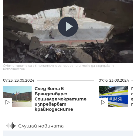
Субтитрите са автоматично генерирани и може да съдържат
неточности.
07:23, 23.09.2024
07:16, 23.09.2024
След вота в
П
Бранденбург:
о
Социалдемократите
г
изпреварват
п
крайнодесните
Слушай новината