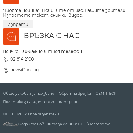
"Твоята новина"! Новините от вас, нашите зрители!
Изпратете текст, снимки, видео.
Изпрати
ВРЪЗКА С НАС
Всичко най-важно в твоя телефон
02 814 2100
news@bnt.bg
Общи условия за ползване
Обратна връзка
СЕМ
ECPT
Политика за защита на личните данни
©БНТ. Всички права запазени
Гледайте новините за деня на БНТ в Метрото