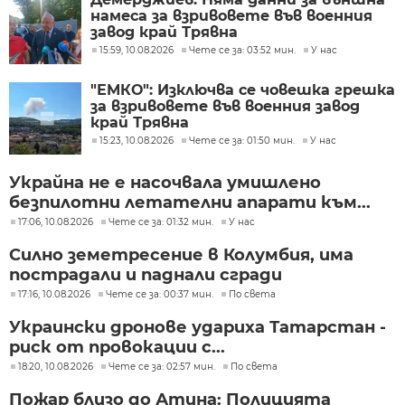
намеса за взривовете във военния
завод край Трявна
15:59, 10.08.2026
Чете се за: 03:52 мин.
У нас
"ЕМКО": Изключва се човешка грешка
за взривовете във военния завод
край Трявна
15:23, 10.08.2026
Чете се за: 01:50 мин.
У нас
Украйна не е насочвала умишлено
безпилотни летателни апарати към...
17:06, 10.08.2026
Чете се за: 01:32 мин.
У нас
Силно земетресение в Колумбия, има
пострадали и паднали сгради
17:16, 10.08.2026
Чете се за: 00:37 мин.
По света
Украински дронове удариха Татарстан -
риск от провокации с...
18:20, 10.08.2026
Чете се за: 02:57 мин.
По света
Пожар близо до Атина: Полицията