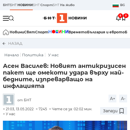
БНТ
БНТ
НОВИНИ
БНТ
Спорт
БНТ
На живо
BG
8
0
Новини
Свят
Спорт
Времето
България и еврото
Би
НАЗАД
Начало
Политика
У нас
Асен Василев: Новият антикризисен
пакет ще омекоти удара върху най-
бедните, изпреварващо на
инфлацията
A+
A-
БНТ
от
21:03, 13.05.2022
7245
Чете се за: 02:02 мин.
Запази
У нас