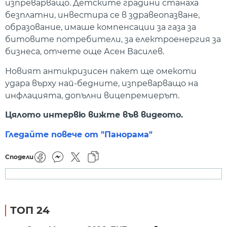
изпреварващо. Детските градини станаха
безплатни, инвестира се в здравеопазване,
образование, имаше компенсации за газа за
битовите потребители, за електроенергия за
бизнеса, отчете още Асен Василев.
Новият антикризисен пакет ще омекоти
удара върху най-бедните, изпреварващо на
инфлацията, допълни вицепремиерът.
Цялото интервю вижте във видеото.
Гледайте повече от "Панорама"
Сподели
ТОП 24