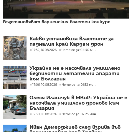
Възстановяват варненския балетен конкурс
Какво установиха властите за
падналия край Кардам дрон
17:52, 10.08.2026
Чете се за: 04:40 мин.
Украйна не е насочвала умишлено
безпилотни летателни апарати
към България
17:06, 10.08.2026
Чете се за: 01:32 мин.
Олеся Илашчук в МВнР: Украйна не е
насочвала умишлено дронове към
България
12:30, 10.08.2026
Чете се за: 02:25 мин.
Иван Демерджиев след взрива във