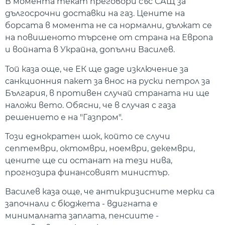
В момента текат преговори със САЩ за
дългосрочни доставки на газ. Цените на
борсата в момента не са нормални, дължат се
на повишеното търсене от страна на Европа
и войната в Украйна, допълни Василев.
Той каза още, че ЕК ще даде изключение за
санкционния пакет за внос на руски петрол за
България, в противен случай страната ни ще
наложи вето. Обясни, че в случая с газа
решението е на "Газпром".
Този еднократен шок, който се случи
септември, октомври, ноември, декември,
цените ще си останат на тези нива,
прогнозира финансовият министър.
Василев каза още, че антикризисните мерки са
започнали с бюджета - вдигната е
минималната заплата, пенсиите -