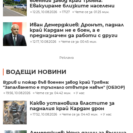
военния завод край Трявна:
Евакуираме близките населени
места
12:25, 10.08.2026
17127
Чете се за: 01:25 мин.
Иван Демерджиев: Дронът, паднал
край Кардам не е боен, а е
предназначен да работи с други
дронове
12:17, 10.08.2026
Чете се за: 00:45 мин.
Реклама
ВОДЕЩИ НОВИНИ
Взрив и пожар във военен завод край Трявна:
"Запалването е тръгнало отвътре навън" (ОБЗОР)
19:56, 10.08.2026
Чете се за: 04:42 мин.
У нас
Какво установиха властите за
падналия край Кардам дрон
17:52, 10.08.2026
Чете се за: 04:40 мин.
У нас
Демерджиев: Няма данни за външна