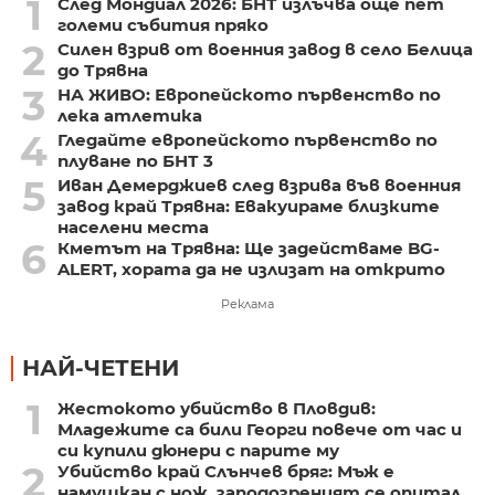
1
След Мондиал 2026: БНТ излъчва още пет
големи събития пряко
2
Силен взрив от военния завод в село Белица
до Трявна
3
НА ЖИВО: Европейското първенство по
лека атлетика
4
Гледайте европейското първенство по
плуване по БНТ 3
5
Иван Демерджиев след взрива във военния
завод край Трявна: Евакуираме близките
населени места
6
Кметът на Трявна: Ще задействаме BG-
ALERT, хората да не излизат на открито
Реклама
НАЙ-ЧЕТЕНИ
1
Жестокото убийство в Пловдив:
Младежите са били Георги повече от час и
си купили дюнери с парите му
2
Убийство край Слънчев бряг: Мъж е
намушкан с нож, заподозреният се опитал