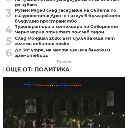
да избяга
3
Румен Радев след заседание на Съвета по
сигурността: Дрон е нахлул в българското
въздушно пространство
4
Туроператори и хотелиери по Северното
Черноморие отчитат по-слаб сезон
5
След Мондиал 2026: БНТ излъчва още пет
големи събития пряко
6
До 38° утре, на места ще има валежи и
гръмотевици
Реклама
ОЩЕ ОТ: ПОЛИТИКА