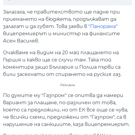
Play
Mute
Setti
Залагаха, че правителството ще падне при
приемането на бюджета, продължават да
залагат и да губят. Това заяви в
"Панорама"
вицепремиерът и министър на финансите
Асен Василев.
Очакваме на видим на 20 май плащането на
Гърция и какво ще се случи там. Така той
коментира защо България и Полша първи са
били засегнати от спирането на руския газ.
Реклама
По думите му "Газпром" се опитва да намери
вариант за плащане, по-различен от това,
което са предложили, но от ЕК все още се чува,
че всички схеми, предложени от "Газпром", са в
нарушение на санкциите, каза вицепремиерът.