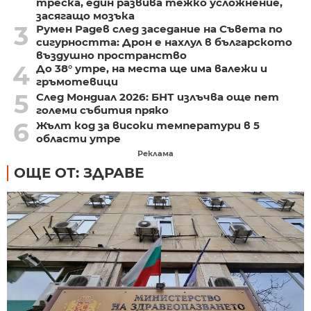
треска, един развива тежко усложнение,
засягащо мозъка
3
Румен Радев след заседание на Съвета по
сигурността: Дрон е нахлул в българското
въздушно пространство
4
До 38° утре, на места ще има валежи и
гръмотевици
5
След Мондиал 2026: БНТ излъчва още пет
големи събития пряко
6
Жълт код за високи температури в 5
области утре
Реклама
ОЩЕ ОТ: ЗДРАВЕ