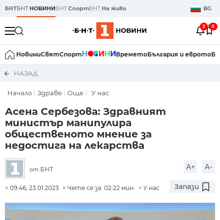
БНТ
БНТ
НОВИНИ
БНТ
Спорт
БНТ
На живо
BG
3
0
Новини
Свят
Спорт
Времето
България и еврото
Би
НАЗАД
Начало
Здраве
Още
У нас
Асена Сербезова: Здравният
министър манипулира
общественото мнение за
недостига на лекарства
A+
A-
БНТ
от
Запази
09:46, 23.01.2023
Чете се за: 02:22 мин.
У нас