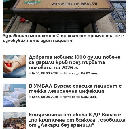
Здравният министър: Страхът от промяната не е
излекувал нито един пациент
Добрата новина: 1000 души повече
са дарили кръв през първата
половина на 2026 г.
14:50, 06.08.2026
Чете се за: 04:07 мин.
В УМБАЛ Бургас спасиха пациент с
тежка легионелна инфекция
10:45, 06.08.2026
Чете се за: 03:12 мин.
Епидемията от ебола в ДР Конго е
„по-критична от всякога“, съобщиха
от „Лекари без граници“