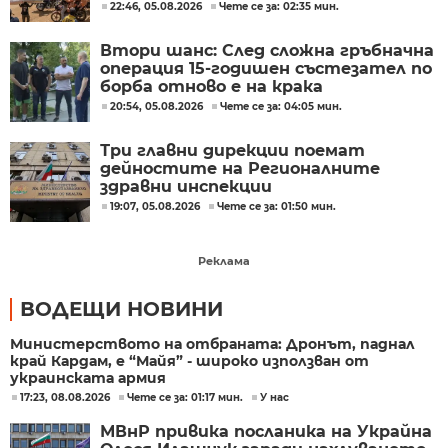
22:46, 05.08.2026
Чете се за: 02:35 мин.
Втори шанс: След сложна гръбначна
операция 15-годишен състезател по
борба отново е на крака
20:54, 05.08.2026
Чете се за: 04:05 мин.
Три главни дирекции поемат
дейностите на Регионалните
здравни инспекции
19:07, 05.08.2026
Чете се за: 01:50 мин.
Реклама
ВОДЕЩИ НОВИНИ
Министерството на отбраната: Дронът, паднал
край Кардам, е “Майя” - широко използван от
украинската армия
17:23, 08.08.2026
Чете се за: 01:17 мин.
У нас
МВнР привика посланика на Украйна