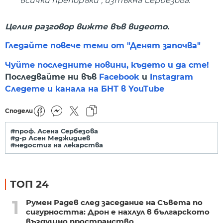
всички препоръки", изтъкна Сербезова.
Целия разговор вижте във видеото.
Гледайте повече теми от "Денят започва"
Чуйте последните новини, където и да сте!
Последвайте ни във
Facebook
и
Instagram
Следете и канала на БНТ в YouTube
Сподели
#проф. Асена Сербезова
#д-р Асен Меджидиев
#недостиг на лекарства
ТОП 24
1
Румен Радев след заседание на Съвета по
сигурността: Дрон е нахлул в българското
въздушно пространство