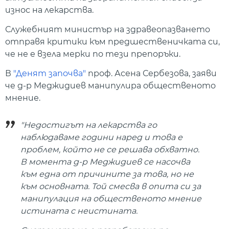
износ на лекарства.
Служебният министър на здравеопазването
отправя критики към предшественичката си,
че не е взела мерки по тези препоръки.
В
"Денят започва"
проф. Асена Сербезова, заяви
че д-р Меджидиев манипулира общественото
мнение.
"Недостигът на лекарства го
наблюдаваме години наред и това е
проблем, който не се решава обхватно.
В момента д-р Меджидиев се насочва
към една от причините за това, но не
към основната. Той смесва в опита си за
манипулация на общественото мнение
истината с неистината.