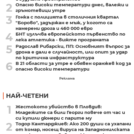
2
Опасно високи температури днес, валежи и
гръмотевици утре
3
Гонка с полицията в столичния квартал
"Борово", задържан е мъж, у когото са
намерени дрога и 460 000 евро
4
БНТ излъчва европейското първенство по
лека атлетика - вижте програмата
5
Радослав Рибарски, ПП: Основният въпрос за
дрона е дали е случайност, или опит за удар
по критична инфраструктура
6
В 21 области за утре е обявен оранжев код за
опасно високи температури
Реклама
НАЙ-ЧЕТЕНИ
1
Жестокото убийство в Пловдив:
Младежите са били Георги повече от час и
си купили дюнери с парите му
2
Тодор Кантарджиев: Ако 200 души са ухапани
от комар, носещ вируса на Западнонилската