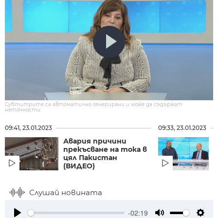
Субтитрите са автоматично генерирани и може да съдържат
неточности.
09:41, 23.01.2023
09:33, 23.01.2023
Авария причини
П
прекъсване на тока в
цял Пакистан
н
(ВИДЕО)
Р
Слушай новината
-02:19