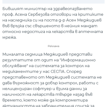
Play
Mute
Setti
Бившият министър на здравеопазването
проф. Асена Сербезова отговори на критиките
на наследника си на поста д-р Асен Меджидиев
във връзка със свършеното в нейния мандат
относно недостига на лекарства в аптечната
мрежа.
Реклама
Миналата седмица Меджидиев представи
резултатите от одит на "Информационно
обслужване" на системата за контрол на
медикаментите у нас СЕСПА. Според
представеното от Меджидиев системата не
дава възможност за добър контрол, работи с
нелицензиран софтуер и взима данни за
наличност на лекарства твърде назад във
времето, което може да компрометира
актуалността на забранителния списък за