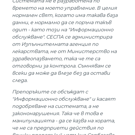
Системата не е разработена по
времето на моето управление. В целия
нормален свят, когато има такава база
данни, е нормално да се поръча такъв
одит - като този на "Информационно
обслужване". СЕСПА се администрира
от Изпълнителната агенция по
лекарствата, не от Министерство на
здравеопазването, така че те са
отговорни за контрола. Съмнявам се
всеки да може да влезе без да остави
следа.
Препоръките се обсъждат с
"Информационно обслужване" и касаят
подобряване на системата, а не
закононарушения. Така че в това е
манипулацията - да се казва на хората,
че не са предприети действия по