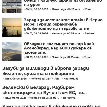
Олеся Илашчук заради нахлуването
на дрон
19:24, 08.08.2026
Чете се за: 00:25 мин.
У нас
Заради зачестилите атаки в Черно
море: Турция ограничава
движението на търговските
кораби
18:01, 08.08.2026
Чете се за: 00:52 мин.
Балкани
Овладян е големият пожар край
Асеновград, над 6000 декара са
засегнати
18:39, 08.08.2026
Чете се за: 02:15 мин.
У нас
Загуби за милиарди в Европа заради
жегите, сушата и пожарите
17:38, 08.08.2026
Чете се за: 02:47 мин.
Икономика
Зеленски в Белград: Разбирам
скептицизма на Вучич към ЕС, но...
15:22, 08.08.2026
Чете се за: 05:35 мин.
По света
Камион спука гума в движение и едва не