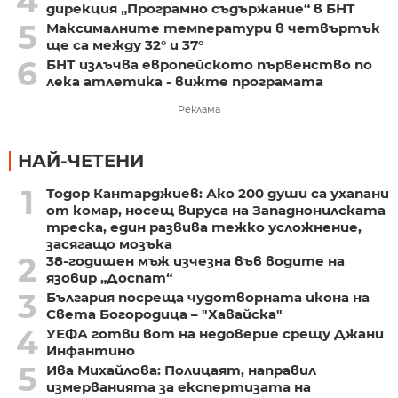
4
дирекция „Програмно съдържание“ в БНТ
5
Максималните температури в четвъртък
ще са между 32° и 37°
6
БНТ излъчва европейското първенство по
лека атлетика - вижте програмата
Реклама
НАЙ-ЧЕТЕНИ
1
Тодор Кантарджиев: Ако 200 души са ухапани
от комар, носещ вируса на Западнонилската
треска, един развива тежко усложнение,
засягащо мозъка
2
38-годишен мъж изчезна във водите на
язовир „Доспат“
3
България посреща чудотворната икона на
Света Богородица – "Хавайска"
4
УЕФА готви вот на недоверие срещу Джани
Инфантино
5
Ива Михайлова: Полицаят, направил
измерванията за експертизата на