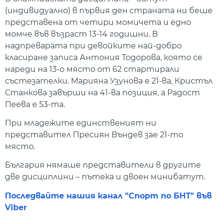
(индивидуално) в първия ден страната ни беше
представена от четири момичета и едно
момче във възраст 13-14 годишни. В
надпреварата при девойките най-добро
класиране записа Антония Тодорова, която се
нареди на 13-о място от 62 стартирали
състезателки. Марияна Узунова е 21-ва, Кристъл
Станкова завърши на 41-ва позиция, а Радост
Пеева е 53-та.
При младежите единственият ни
представител Пресиян Въндев зае 21-то
място.
България нямаше представители в другите
две дисциплини – пътека и двоен минибатут.
Последвайте нашия канал "Спорт по БНТ" във
Viber