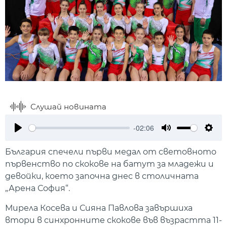
Слушай новината
-02:06
Play
Mute
Setti
България спечели първи медал от световното
първенство по скокове на батут за младежи и
девойки, което започна днес в столичната
„Арена София“.
Мирела Косева и Сияна Павлова завършиха
втори в синхронните скокове във възрастта 11-