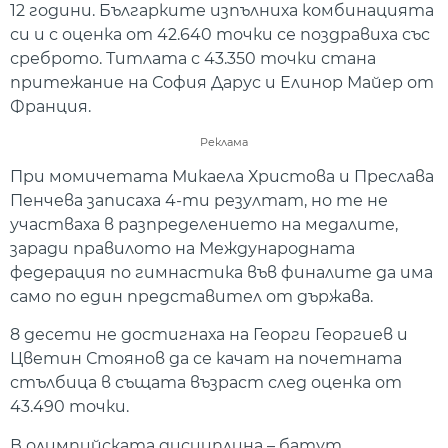
12 години. Българките изпълниха комбинацията
си и с оценка от 42.640 точки се поздравиха със
среброто. Титлата с 43.350 точки стана
притежание на София Дарус и Елинор Майер от
Франция.
Реклама
При момичетата Микаела Христова и Преслава
Пенчева записаха 4-ти резултат, но те не
участваха в разпределението на медалите,
заради правилото на Международната
федерация по гимнастика във финалите да има
само по един представител от държава.
8 десети не достигнаха на Георги Георгиев и
Цветин Стоянов да се качат на почетната
стълбица в същата възраст след оценка от
43.490 точки.
В олимпийската дисциплина – батут