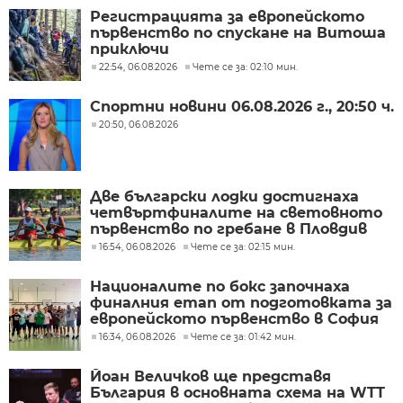
Регистрацията за европейското
първенство по спускане на Витоша
приключи
22:54, 06.08.2026
Чете се за: 02:10 мин.
Спортни новини 06.08.2026 г., 20:50 ч.
20:50, 06.08.2026
Две български лодки достигнаха
четвъртфиналите на световното
първенство по гребане в Пловдив
16:54, 06.08.2026
Чете се за: 02:15 мин.
Националите по бокс започнаха
финалния етап от подготовката за
европейското първенство в София
16:34, 06.08.2026
Чете се за: 01:42 мин.
Йоан Величков ще представя
България в основната схема на WTT