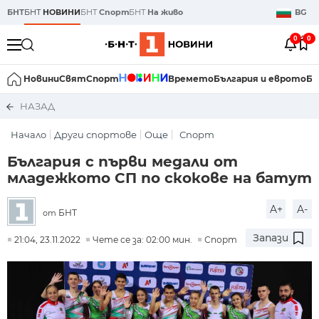
БНТ
БНТ
НОВИНИ
БНТ
Спорт
БНТ
На живо
BG
0
0
Новини
Свят
Спорт
Времето
България и еврото
Би
НАЗАД
Начало
Други спортове
Още
Спорт
България с първи медали от
младежкото СП по скокове на батут
A+
A-
БНТ
от
Запази
21:04, 23.11.2022
Чете се за: 02:00 мин.
Спорт