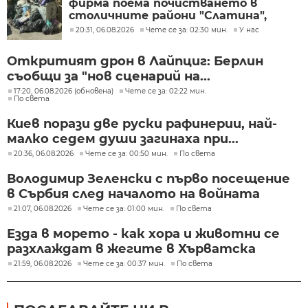
фирма поема почистването в
столичните райони "Слатина",
"Подуяне" и "Изгрев"
20:31, 06.08.2026
Чете се за: 02:30 мин.
У нас
Откритият дрон в Лайпциг: Берлин
съобщи за "нов сценарий на...
17:20, 06.08.2026 (обновена)
Чете се за: 02:22 мин.
По света
Киев порази две руски рафинерии, най-
малко седем души загинаха при...
20:36, 06.08.2026
Чете се за: 00:50 мин.
По света
Володимир Зеленски с първо посещение
в Сърбия след началото на войната
21:07, 06.08.2026
Чете се за: 01:00 мин.
По света
Езда в морето - как хора и животни се
разхлаждат в жегите в Хърватска
21:59, 06.08.2026
Чете се за: 00:37 мин.
По света