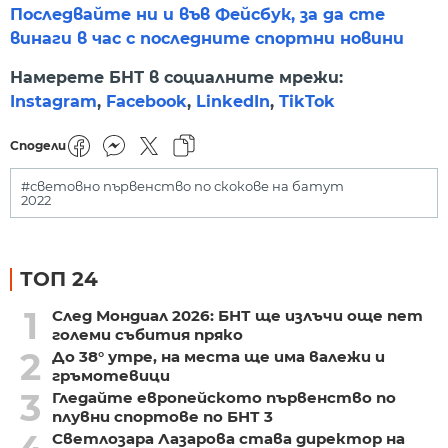
Последвайте ни и във Фейсбук, за да сте
винаги в час с последните спортни новини
Намерете БНТ в социалните мрежи:
Instagram
,
Facebook
,
LinkedIn
,
TikTok
Сподели
#световно първенство по скокове на батут
2022
ТОП 24
1
След Мондиал 2026: БНТ ще излъчи още пет
големи събития пряко
2
До 38° утре, на места ще има валежи и
гръмотевици
3
Гледайте европейското първенство по
плувни спортове по БНТ 3
Светлозара Лазарова става директор на