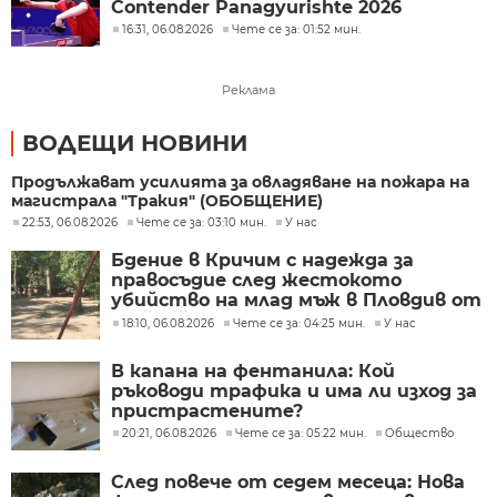
Contender Panagyurishte 2026
16:31, 06.08.2026
Чете се за: 01:52 мин.
Реклама
ВОДЕЩИ НОВИНИ
Продължават усилията за овладяване на пожара на
магистрала "Тракия" (ОБОБЩЕНИЕ)
22:53, 06.08.2026
Чете се за: 03:10 мин.
У нас
Бдение в Кричим с надежда за
правосъдие след жестокото
убийство на млад мъж в Пловдив от
тийнейджъри
18:10, 06.08.2026
Чете се за: 04:25 мин.
У нас
В капана на фентанила: Кой
ръководи трафика и има ли изход за
пристрастените?
20:21, 06.08.2026
Чете се за: 05:22 мин.
Общество
След повече от седем месеца: Нова