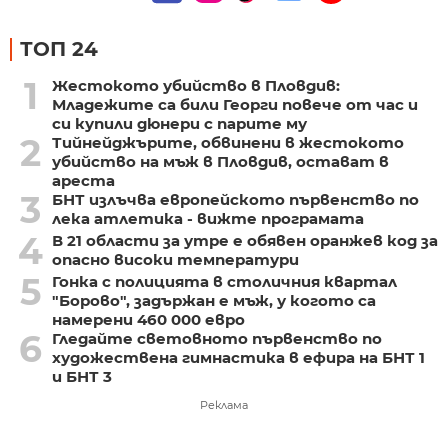
ТОП 24
1
Жестокото убийство в Пловдив:
Младежите са били Георги повече от час и
си купили дюнери с парите му
2
Тийнейджърите, обвинени в жестокото
убийство на мъж в Пловдив, остават в
ареста
3
БНТ излъчва европейското първенство по
лека атлетика - вижте програмата
4
В 21 области за утре е обявен оранжев код за
опасно високи температури
5
Гонка с полицията в столичния квартал
"Борово", задържан е мъж, у когото са
намерени 460 000 евро
6
Гледайте световното първенство по
художествена гимнастика в ефира на БНТ 1
и БНТ 3
Реклама