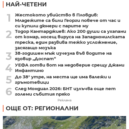
НАЙ-ЧЕТЕНИ
1
Жестокото убийство в Пловдив:
Младежите са били Георги повече от час и
си купили дюнери с парите му
2
Тодор Кантарджиев: Ако 200 души са ухапани
от комар, носещ вируса на Западнонилската
треска, един развива тежко усложнение,
засягащо мозъка
3
38-годишен мъж изчезна във водите на
язовир „Доспат“
4
УЕФА готви вот на недоверие срещу Джани
Инфантино
5
До 38° утре, на места ще има валежи и
гръмотевици
6
След Мондиал 2026: БНТ излъчва още пет
големи събития пряко
Реклама
ОЩЕ ОТ: РЕГИОНАЛНИ