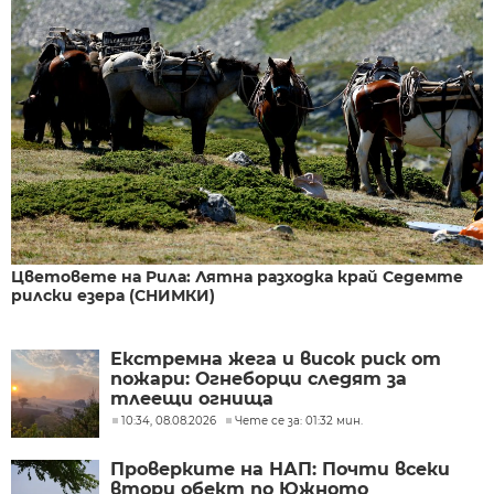
Цветовете на Рила: Лятна разходка край Седемте
рилски езера (СНИМКИ)
Екстремна жега и висок риск от
пожари: Огнеборци следят за
тлеещи огнища
10:34, 08.08.2026
Чете се за: 01:32 мин.
Проверките на НАП: Почти всеки
втори обект по Южното