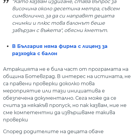
"Като казвам издигане, става въпрос за
височина около десетина метра, съвсем
символично, за да си направят децата
снимки и плюс това балонът беше
завързан с въжета", обясни кметът.
В България няма фирма с лиценз за
разходка с балон
Атракцията не е била част от програмата на
община Ботевград. В интерес на истината, не
са правени проверки доколко това
мероприятие или тази инициатива е
обезпечена документално. Сега може да се
счита за някакъв пропуск, но пак казвам, ние не
сме компетентни да извършваме такива
проверки
Според родителите на децата обаче