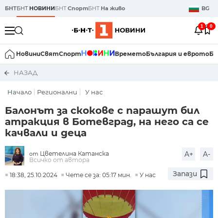
БНТ
БНТ
НОВИНИ
БНТ
Спорт
БНТ
На живо
BG
1
0
Новини
Свят
Спорт
Времето
България и еврото
Би
НАЗАД
Начало
Регионални
У нас
Балонът за скокове с парашут бил
атракция в Ботевград, на него са се
качвали и деца
Цветелина Катанска
A+
A-
от
Всичко от автора
Запази
18:38, 25.10.2024
Чете се за: 05:17 мин.
У нас