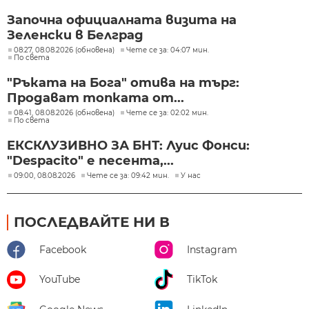
Започна официалната визита на
Зеленски в Белград
08:27, 08.08.2026 (обновена)
Чете се за: 04:07 мин.
По света
"Ръката на Бога" отива на търг:
Продават топката от...
08:41, 08.08.2026 (обновена)
Чете се за: 02:02 мин.
По света
ЕКСКЛУЗИВНО ЗА БНТ: Луис Фонси:
"Despacito" е песента,...
09:00, 08.08.2026
Чете се за: 09:42 мин.
У нас
ПОСЛЕДВАЙТЕ НИ В
Facebook
Instagram
YouTube
TikTok