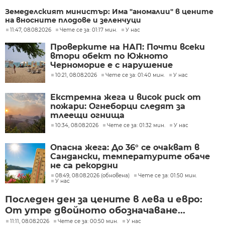
Земеделският министър: Има "аномалии" в цените
на вносните плодове и зеленчуци
11:47, 08.08.2026
Чете се за: 01:17 мин.
У нас
Проверките на НАП: Почти всеки
втори обект по Южното
Черноморие е с нарушение
10:21, 08.08.2026
Чете се за: 01:40 мин.
У нас
Екстремна жега и висок риск от
пожари: Огнеборци следят за
тлеещи огнища
10:34, 08.08.2026
Чете се за: 01:32 мин.
У нас
Опасна жега: До 36° се очакват в
Сандански, температурите обаче
не са рекордни
08:49, 08.08.2026 (обновена)
Чете се за: 01:50 мин.
У нас
Последен ден за цените в лева и евро:
От утре двойното обозначаване...
11:11, 08.08.2026
Чете се за: 00:50 мин.
У нас