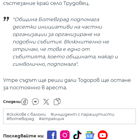
състезание край село Трудовец.
"Община Ботевград подпомага
десетки инициативи на частни
организации за организиране на
подобни събития. Включително не
отричам, че това е едно от
събитията, което общината, макар и
символично, подпомага".
Утре съдът ще реши дали Тодоров ще остане
за постоянно в ареста.
Сподели
#скокове с балони
#инцидент с парашутисти
#ботевград
#атракция
Последвайте ни