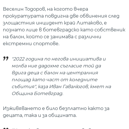
Веселин Тодоров, на когото вчера
прокуратурата повдигна две обвинения след
злощастния инцидент край Литаково, е
познато лице в ботевградско като собственик
на балон, който се занимава с различни
екстремни спортове.
"2022 година по негова инициатива и
молба ние дадохме съгласие той да
вдига деца с балон на централния
площад като част от коледните
събития", каза Иван Гавалюгов, кмет на
Община Ботевград.
Изживяването е било безплатно както за
децата, така и за общината.