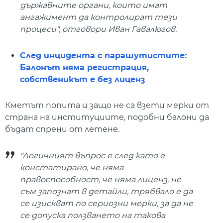
държавните органи, които имат
ангажимент да контролират тези
процеси", отговори Иван Гавалюгов.
След инцидента с парашутистите:
Балонът няма регистрация,
собственикът е без лиценз
Кметът попита и защо не са взети мерки от
страна на институциите, подобни балони да
бъдат спрени от летене.
"Логичният въпрос е след като е
констатирано, че няма
правоспособност, че няма лиценз, не
съм запознат в детайли, трябвало е да
се изискват по сериозни мерки, за да не
се допуска ползването на такова