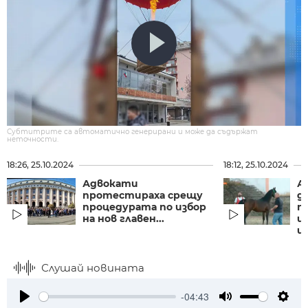
Субтитрите са автоматично генерирани и може да съдържат
неточности.
18:26, 25.10.2024
18:12, 25.10.2024
Адвокати
А
протестираха срещу
д
процедурата по избор
п
на нов главен...
и
и.
Слушай новината
-04:43