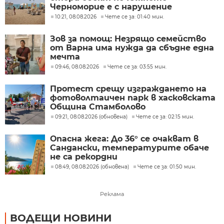
Черноморие е с нарушение
10:21, 08.08.2026
Чете се за: 01:40 мин.
Зов за помощ: Незрящо семейство
от Варна има нужда да сбъдне една
мечта
09:46, 08.08.2026
Чете се за: 03:55 мин.
Протест срещу изграждането на
фотоволтаичен парк в хасковската
Община Стамболово
09:21, 08.08.2026 (обновена)
Чете се за: 02:15 мин.
Опасна жега: До 36° се очакват в
Сандански, температурите обаче
не са рекордни
08:49, 08.08.2026 (обновена)
Чете се за: 01:50 мин.
Реклама
ВОДЕЩИ НОВИНИ