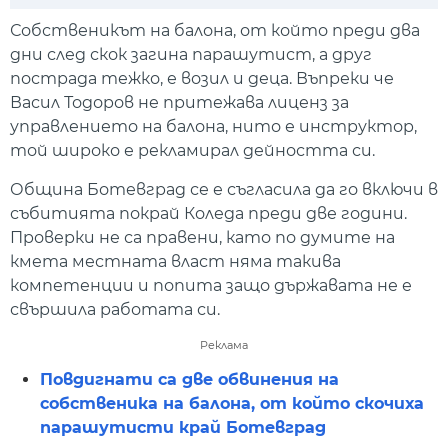
Play
Mute
Setti
Собственикът на балона, от който преди два
дни след скок загина парашутист, а друг
пострада тежко, е возил и деца. Въпреки че
Васил Тодоров не притежава лиценз за
управлението на балона, нито е инструктор,
той широко е рекламирал дейността си.
Община Ботевград се е съгласила да го включи в
събитията покрай Коледа преди две години.
Проверки не са правени, като по думите на
кмета местната власт няма такива
компетенции и попита защо държавата не е
свършила работата си.
Реклама
Повдигнати са две обвинения на
собственика на балона, от който скочиха
парашутисти край Ботевград