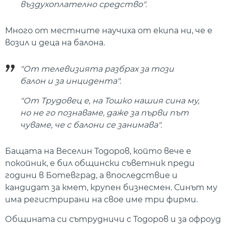
въздухоплателно средство".
Много от местните научиха от екипа ни, че е
возил и деца на балона.
"От телевизията разбрах за този
балон и за инцидента".
"От Трудовец е, на Тошко нашия сина му,
но не го познаваме, даже за първи път
чуваме, че с балони се занимава".
Бащата на Веселин Тодоров, който вече е
покойник, е бил общински съветник преди
години в Ботевград, а впоследствие и
кандидат за кмет, крупен бизнесмен. Синът му
има регистрирани на свое име три фирми.
Общината си сътрудничи с Тодоров и за офроуд