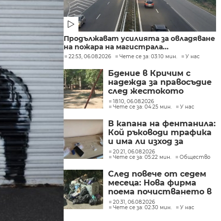
Продължават усилията за овладяване
на пожара на магистрала...
22:53, 06.08.2026
Чете се за: 03:10 мин.
У нас
Бдение в Кричим с
надежда за правосъдие
след жестокото
убийство на млад мъж
18:10, 06.08.2026
Чете се за: 04:25 мин.
У нас
в Пловдив от
тийнейджъри
В капана на фентанила:
Кой ръководи трафика
и има ли изход за
пристрастените?
20:21, 06.08.2026
Чете се за: 05:22 мин.
Общество
След повече от седем
месеца: Нова фирма
поема почистването в
столичните райони
20:31, 06.08.2026
Чете се за: 02:30 мин.
У нас
"Слатина", "Подуяне" и
"Изгрев"