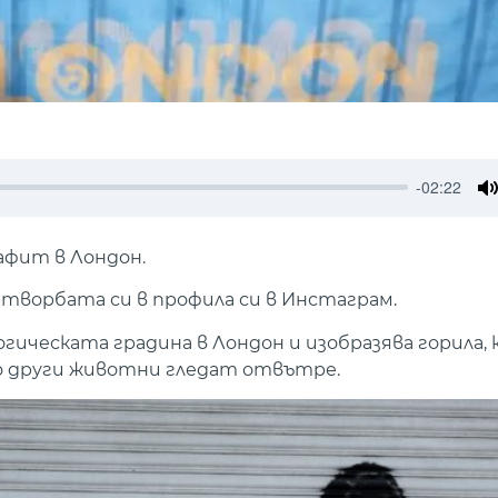
-02:22
M
афит в Лондон.
ворбата си в профила си в Инстаграм.
огическата градина в Лондон и изобразява горила,
то други животни гледат отвътре.