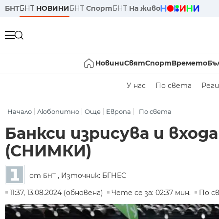
БНТ
БНТ
НОВИНИ
БНТ
Спорт
БНТ
На живо
Новини
Свят
Спорт
Времето
Бъ
У нас
По света
Реги
Начало
Любопитно
Още
Европа
По света
Банкси изрисува и входа
(СНИМКИ)
от
, Източник: БГНЕС
БНТ
11:37, 13.08.2024 (обновена)
Чете се за: 02:37 мин.
По с