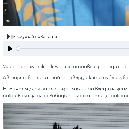
Слушай новината
Play
Уличният художник Банкси отново изненада с гр
Авторството си той потвърди като публикува т
Новият му графит е разположен до входа на зоол
покривало, за да освободи тюлен и птици, дока