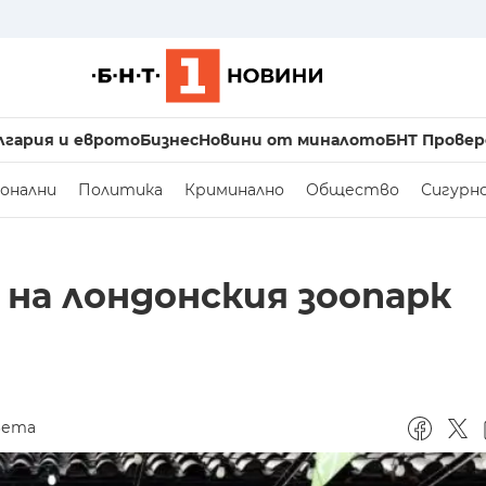
лгария и еврото
Бизнес
Новини от миналото
БНТ Провер
онални
Политика
Криминално
Общество
Сигурн
 на лондонския зоопарк
вета