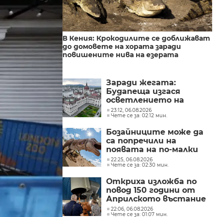
В Кения: Крокодилите се доближават
до домовете на хората заради
повишените нива на езерата
Заради жегата:
Будапеща изгася
осветлението на
историческите си
23:12, 06.08.2026
Чете се за: 02:12 мин.
забележителности, за
да пести енергия
Бозайниците може да
са попречили на
появата на по-малки
като размер динозаври
22:25, 06.08.2026
Чете се за: 02:30 мин.
Откриха изложба по
повод 150 години от
Априлското въстание
в Обсерваторията в
22:06, 06.08.2026
Чете се за: 01:07 мин.
Рожен