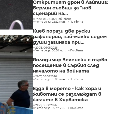
Откритият дрон в Лайпциг:
Берлин съобщи за "нов
сценарий на...
17:20, 06.08.2026 (обновена)
Чете се за: 02:22 мин.
По света
Киев порази две руски
рафинерии, най-малко седем
души загинаха при...
20:36, 06.08.2026
Чете се за: 00:50 мин.
По света
Володимир Зеленски с първо
посещение в Сърбия след
началото на войната
21:07, 06.08.2026
Чете се за: 01:00 мин.
По света
Езда в морето - как хора и
животни се разхлаждат в
жегите в Хърватска
21:59, 06.08.2026
Чете се за: 00:37 мин.
По света