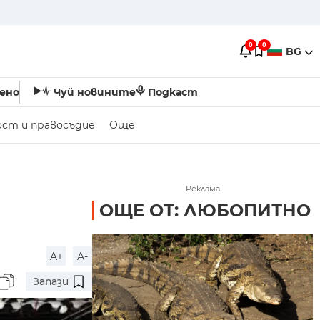
0
0
BG
ено
Чуй новините
Подкаст
ост и правосъдие
Още
Реклама
ОЩЕ ОТ: ЛЮБОПИТНО
A+
A-
Запази