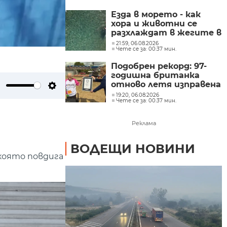
Езда в морето - как
хора и животни се
разхлаждат в жегите в
Хърватска
21:59, 06.08.2026
Чете се за: 00:37 мин.
Подобрен рекорд: 97-
годишна британка
отново летя изправена
върху крилото на
ute
Settings
19:20, 06.08.2026
Чете се за: 00:37 мин.
самолет
Реклама
ВОДЕЩИ НОВИНИ
 която повдига