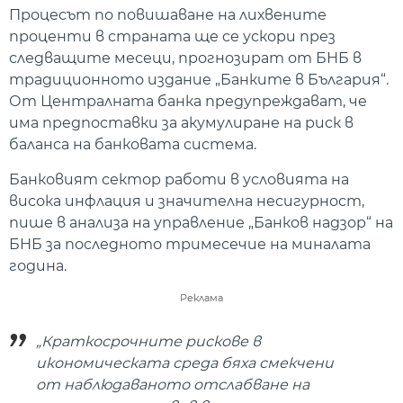
Процесът по повишаване на лихвените
проценти в страната ще се ускори през
следващите месеци, прогнозират от БНБ в
традиционното издание „Банките в България“.
От Централната банка предупреждават, че
има предпоставки за акумулиране на риск в
баланса на банковата система.
Банковият сектор работи в условията на
висока инфлация и значителна несигурност,
пише в анализа на управление „Банков надзор“ на
БНБ за последното тримесечие на миналата
година.
Реклама
„Краткосрочните рискове в
икономическата среда бяха смекчени
от наблюдаваното отслабване на