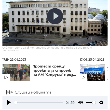
Субтитрите са автоматично генерирани и може да съдържат
неточности.
17:19, 25.04.2023
17:06, 25.04.2023
Протест срещу
Д
проекта за строеж
щ
на АМ "Струма" през...
к
а
Слушай новината
-01:59
Play
Mute
Setti