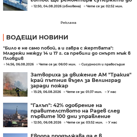
2500 тона
12:50, 04.08.2026 (обновена)
Чете се за: 02:52 мин.
Реклама
ВОДЕЩИ НОВИНИ
"Било е не само побой, а и гавра с жертвата":
Младежи между 14 и 17 г. са пребили до смърт мъж в
Пловдив
14:56, 06.08.2026
Чете се за: 06:00 мин.
Сигурност и правосъдие
Затвориха за движение АМ "Тракия"
край пътния възел за Велинград
заради пожар
15:29, 06.08.2026
Чете се за: 01:37 мин.
У нас
"Галъп": 42% одобрение на
правителството на Радев след
първите 100 дни управление
12:50, 06.08.2026
Чете се за: 03:52 мин.
У нас
Европа продължава да е в