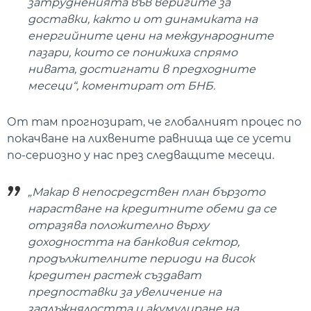
затрудненията във веригите за
доставки, както и от динамиката на
енергийните цени на международните
пазари, които се понижиха спрямо
нивата, достигнати в предходните
месеци“, коментират от БНБ.
От там прогнозират, че глобалният процес по
покачване на лихвените равнища ще се усети
по-сериозно у нас през следващите месеци.
„Макар в непосредствен план бързото
нарастване на кредитните обеми да се
отразява положително върху
доходността на банковия сектор,
продължителните периоди на висок
кредитен растеж създават
предпоставки за увеличение на
задлъжнялостта и акумулиране на