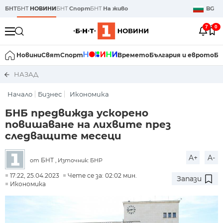
БНТ
БНТ
НОВИНИ
БНТ
Спорт
БНТ
На живо
BG
7
0
Новини
Свят
Спорт
Времето
България и еврото
Би
НАЗАД
Начало
Бизнес
Икономика
БНБ предвижда ускорено
повишаване на лихвите през
следващите месеци
A+
A-
БНТ
от
, Източник: БНР
17:22, 25.04.2023
Чете се за: 02:02 мин.
Запази
Икономика