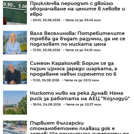
Приключва периодът с двойно
обозначаване на цените в левове и
евро
20:01, 05.08.2026
Чете се за: 03:45 мин.
Валя Веселинова: Потребителите
трябва да бъдат разумни, да не се
подлъгват по ниската цена
13:00, 05.08.2026
Чете се за: 04:10 мин.
Симеон Караколев: Борим се да
пазим износа заради шарката, а
продаваме навън сиренето по 6
евро, тук го купуваме по 15-18 евро
11:20, 05.08.2026
Чете се за: 03:12 мин.
Ниското ниво на река Дунав: Няма
риск за работата на АЕЦ "Козлодуй"
18:04, 04.08.2026
Чете се за: 02:37 мин.
Първият български
стоманобетонен плаващ док е
готов: Ще ремонтира суперяхти до