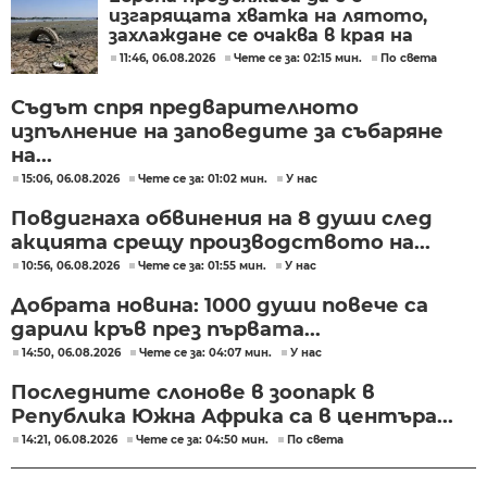
изгарящата хватка на лятото,
захлаждане се очаква в края на
седмицата
11:46, 06.08.2026
Чете се за: 02:15 мин.
По света
Съдът спря предварителното
изпълнение на заповедите за събаряне
на...
15:06, 06.08.2026
Чете се за: 01:02 мин.
У нас
Повдигнаха обвинения на 8 души след
акцията срещу производството на...
10:56, 06.08.2026
Чете се за: 01:55 мин.
У нас
Добрата новина: 1000 души повече са
дарили кръв през първата...
14:50, 06.08.2026
Чете се за: 04:07 мин.
У нас
Последните слонове в зоопарк в
Република Южна Африка са в центъра...
14:21, 06.08.2026
Чете се за: 04:50 мин.
По света