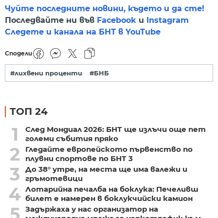
Чуйте последните новини, където и да сте!
Последвайте ни във
Facebook
и
Instagram
Следете и канала на БНТ в YouTube
Сподели
#лихвени проценти
#БНБ
ТОП 24
1
След Мондиал 2026: БНТ ще излъчи още пет
големи събития пряко
2
Гледайте европейското първенство по
плувни спортове по БНТ 3
3
До 38° утре, на места ще има валежи и
гръмотевици
4
Лотарийна печалба на боклука: Печеливш
билет е намерен в боклукчийски камион
5
Задържаха у нас организатор на