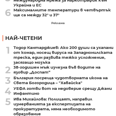
международна мрежа за наркотрафик към
Украйна и ЕС
6
Максималните температури в четвъртък
ще са между 32° и 37°
Реклама
НАЙ-ЧЕТЕНИ
1
Тодор Кантарджиев: Ако 200 души са ухапани
от комар, носещ вируса на Западнонилската
треска, един развива тежко усложнение,
засягащо мозъка
2
38-годишен мъж изчезна във водите на
язовир „Доспат“
3
България посреща чудотворната икона на
Света Богородица – "Хавайска"
4
УЕФА готви вот на недоверие срещу Джани
Инфантино
5
Ива Михайлова: Полицаят, направил
измерванията за експертизата на
прокуратурата, няма необходимото
образование