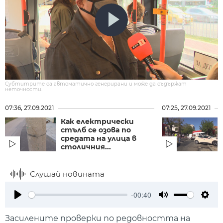
Субтитрите са автоматично генерирани и може да съдържат
неточности.
07:36, 27.09.2021
07:25, 27.09.2021
Как електрически
стълб се озова по
средата на улица в
столичния...
Слушай новината
-00:40
Play
Mute
Setti
Засилените проверки по редовността на