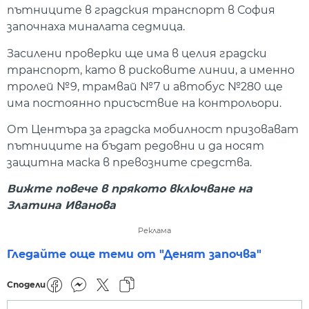
пътниците в градския транспорт в София
започнаха миналата седмица.
Засилени проверки ще има в целия градски
транспорт, като в рисковите линии, а именно
тролей №9, трамвай №7 и автобус №280 ще
има постоянно присъствие на контрольори.
От Центъра за градска мобилност призовават
пътниците на бъдат редовни и да носят
защитна маска в превозните средства.
Вижте повече в прякото включване на
Златина Иванова
Реклама
Гледайте още теми от "Денят започва"
Сподели