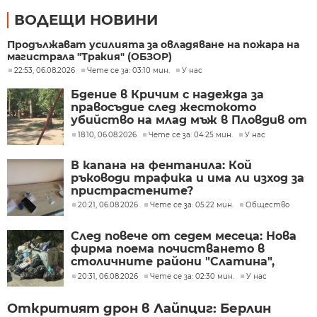
ВОДЕЩИ НОВИНИ
Продължават усилията за овладяване на пожара на
магистрала "Тракия" (ОБЗОР)
22:53, 06.08.2026
Чете се за: 03:10 мин.
У нас
Бдение в Кричим с надежда за
правосъдие след жестокото
убийство на млад мъж в Пловдив от
тийнейджъри
18:10, 06.08.2026
Чете се за: 04:25 мин.
У нас
В капана на фентанила: Кой
ръководи трафика и има ли изход за
пристрастените?
20:21, 06.08.2026
Чете се за: 05:22 мин.
Общество
След повече от седем месеца: Нова
фирма поема почистването в
столичните райони "Слатина",
"Подуяне" и "Изгрев"
20:31, 06.08.2026
Чете се за: 02:30 мин.
У нас
Откритият дрон в Лайпциг: Берлин