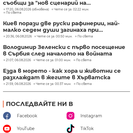
съобщи за "нов сценарий на...
17:20, 06.08.2026 (обновена)
Чете се за: 02:22 мин.
По света
Киев порази две руски рафинерии, най-
малко седем души загинаха при...
20:36, 06.08.2026
Чете се за: 00:50 мин.
По света
Володимир Зеленски с първо посещение
в Сърбия след началото на войната
21:07, 06.08.2026
Чете се за: 01:00 мин.
По света
Езда в морето - как хора и животни се
разхлаждат в жегите в Хърватска
21:59, 06.08.2026
Чете се за: 00:37 мин.
По света
ПОСЛЕДВАЙТЕ НИ В
Facebook
Instagram
YouTube
TikTok