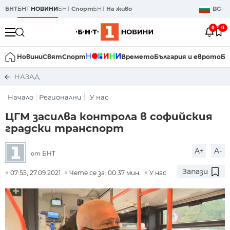
БНТ
БНТ
НОВИНИ
БНТ
Спорт
БНТ
На живо
BG
0
0
Новини
Свят
Спорт
Времето
България и еврото
Би
НАЗАД
Начало
Регионални
У нас
ЦГМ засилва контрола в софийския
градски транспорт
A+
A-
БНТ
от
Запази
07:55, 27.09.2021
Чете се за: 00:37 мин.
У нас