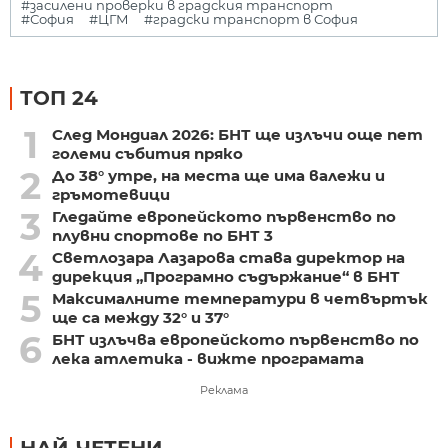
#засилени проверки в градския транспорт
#София
#ЦГМ
#градски транспорт в София
ТОП 24
1
След Мондиал 2026: БНТ ще излъчи още пет
големи събития пряко
2
До 38° утре, на места ще има валежи и
гръмотевици
3
Гледайте европейското първенство по
плувни спортове по БНТ 3
4
Светлозара Лазарова става директор на
дирекция „Програмно съдържание“ в БНТ
5
Максималните температури в четвъртък
ще са между 32° и 37°
6
БНТ излъчва европейското първенство по
лека атлетика - вижте програмата
Реклама