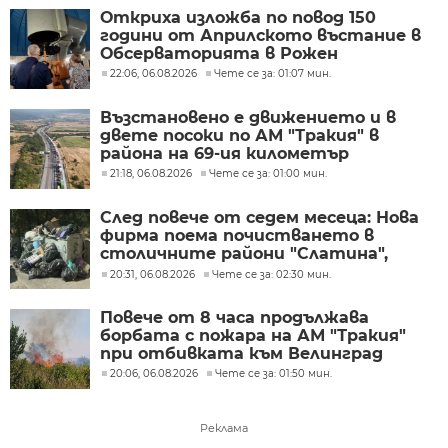
Откриха изложба по повод 150
години от Априлското въстание в
Обсерваторията в Рожен
22:06, 06.08.2026
Чете се за: 01:07 мин.
Възстановено е движението и в
двете посоки по АМ "Тракия" в
района на 69-ия километър
21:18, 06.08.2026
Чете се за: 01:00 мин.
След повече от седем месеца: Нова
фирма поема почистването в
столичните райони "Слатина",
"Подуяне" и "Изгрев"
20:31, 06.08.2026
Чете се за: 02:30 мин.
Повече от 8 часа продължава
борбата с пожара на АМ "Тракия"
при отбивката към Велинград
20:06, 06.08.2026
Чете се за: 01:50 мин.
Реклама