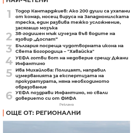
НАЙ-ЧЕТЕНИ
1
Тодор Кантарджиев: Ако 200 души са ухапани
от комар, носещ вируса на Западнонилската
треска, един развива тежко усложнение,
засягащо мозъка
2
38-годишен мъж изчезна във водите на
язовир „Доспат“
3
България посреща чудотворната икона на
Света Богородица – "Хавайска"
4
УЕФА готви вот на недоверие срещу Джани
Инфантино
5
Ива Михайлова: Полицаят, направил
измерванията за експертизата на
прокуратурата, няма необходимото
образование
6
УЕФА поздрави Инфантино, но свали
доверието си от ФИФА
Реклама
ОЩЕ ОТ: РЕГИОНАЛНИ