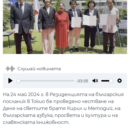
Слушай новината
-03:05
Play
Mute
Setti
На 24 май 2024 г. в Резиденцията на българския
посланик в Токио бе проведено честване на
Деня на светите братя Кирил и Методий, на
българската азбука, просвета и култура и на
славянската книжовност.