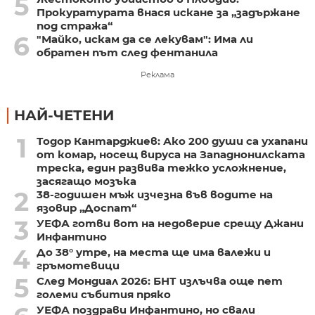
5
Прокуратурата внася искане за „задържане
под стража“
6
"Майко, искам да се лекувам": Има ли
обратен път след фентанила
Реклама
НАЙ-ЧЕТЕНИ
1
Тодор Кантарджиев: Ако 200 души са ухапани
от комар, носещ вируса на Западнонилската
треска, един развива тежко усложнение,
засягащо мозъка
2
38-годишен мъж изчезна във водите на
язовир „Доспат“
3
УЕФА готви вот на недоверие срещу Джани
Инфантино
4
До 38° утре, на места ще има валежи и
гръмотевици
5
След Мондиал 2026: БНТ излъчва още пет
големи събития пряко
УЕФА поздрави Инфантино, но свали