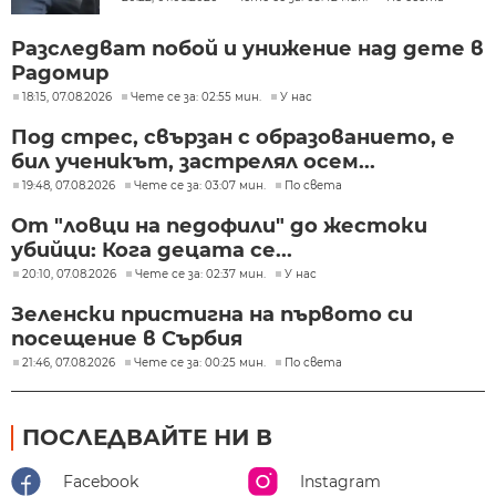
Разследват побой и унижение над дете в
Радомир
18:15, 07.08.2026
Чете се за: 02:55 мин.
У нас
Под стрес, свързан с образованието, е
бил ученикът, застрелял осем...
19:48, 07.08.2026
Чете се за: 03:07 мин.
По света
От "ловци на педофили" до жестоки
убийци: Кога децата се...
20:10, 07.08.2026
Чете се за: 02:37 мин.
У нас
Зеленски пристигна на първото си
посещение в Сърбия
21:46, 07.08.2026
Чете се за: 00:25 мин.
По света
ПОСЛЕДВАЙТЕ НИ В
Facebook
Instagram