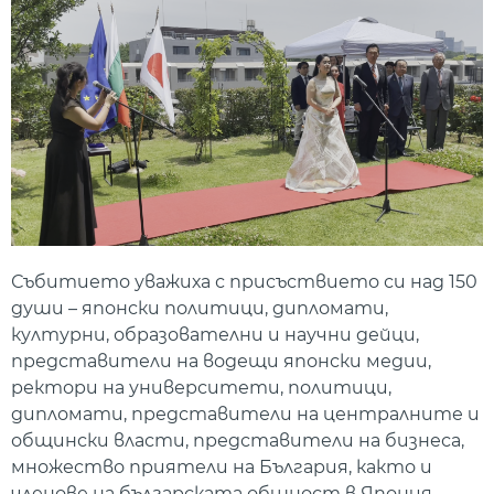
Събитието уважиха с присъствието си над 150
души – японски политици, дипломати,
културни, образователни и научни дейци,
представители на водещи японски медии,
ректори на университети, политици,
дипломати, представители на централните и
общински власти, представители на бизнеса,
множество приятели на България, както и
членове на българската общност в Япония.