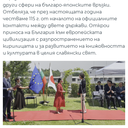
други сфери на българо-японските връзки.
Отбеляза, че през настоящата година
честваме 115 г. от началото на официалните
контакти между двете държави. Открои
приноса на България към европейската
цивилизация с разпространението на
кирилицата и за развитието на книжовността
и културата в целия славянски свят.