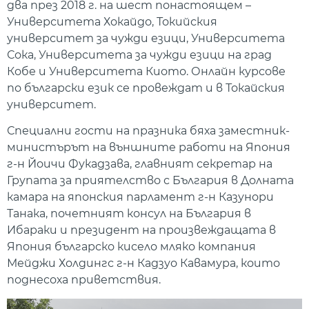
два през 2018 г. на шест понастоящем –
Университета Хокайдо, Токийския
университет за чужди езици, Университета
Сока, Университета за чужди езици на град
Кобе и Университета Киото. Онлайн курсове
по български език се провеждат и в Токайския
университет.
Специални гости на празника бяха заместник-
министърът на външните работи на Япония
г-н Йоичи Фукадзава, главният секретар на
Групата за приятелство с България в Долната
камара на японския парламент г-н Казунори
Танака, почетният консул на България в
Ибараки и президент на произвеждащата в
Япония българско кисело мляко компания
Мейджи Холдингс г-н Кадзуо Кавамура, които
поднесоха приветствия.