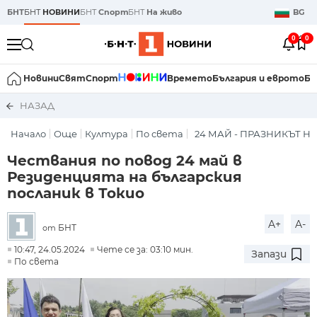
БНТ
БНТ
НОВИНИ
БНТ
Спорт
БНТ
На живо
BG
0
0
Новини
Свят
Спорт
Времето
България и еврото
Би
НАЗАД
Начало
Още
Култура
По света
24 МАЙ - ПРАЗНИКЪТ Н
Чествания по повод 24 май в
Резиденцията на българския
посланик в Токио
A+
A-
БНТ
от
10:47, 24.05.2024
Чете се за: 03:10 мин.
Запази
По света