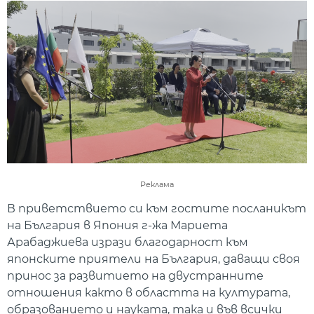
Реклама
В приветствието си към гостите посланикът
на България в Япония г-жа Мариета
Арабаджиева изрази благодарност към
японските приятели на България, даващи своя
принос за развитието на двустранните
отношения както в областта на културата,
образованието и науката, така и във всички