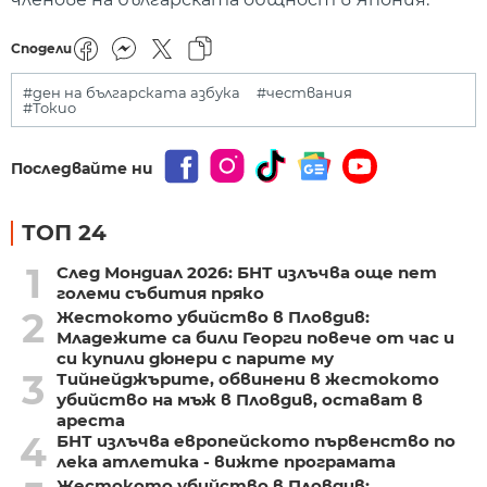
Сподели
#ден на българската азбука
#чествания
#Токио
Последвайте ни
ТОП 24
1
След Мондиал 2026: БНТ излъчва още пет
големи събития пряко
2
Жестокото убийство в Пловдив:
Младежите са били Георги повече от час и
си купили дюнери с парите му
3
Тийнейджърите, обвинени в жестокото
убийство на мъж в Пловдив, остават в
ареста
4
БНТ излъчва европейското първенство по
лека атлетика - вижте програмата
Жестокото убийство в Пловдив: