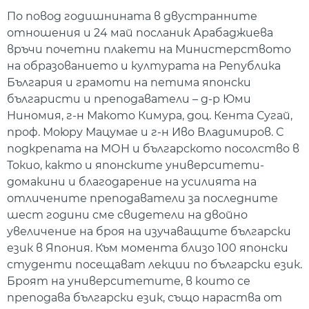
По повод годишнината в двустранните
отношения и 24 май посланик Арабаджиева
връчи почетни плакети на Министерството
на образованието и културата на Република
България и грамоти на петима японски
българисти и преподаватели – д-р Юми
Ниномия, г-н Макото Кимура, доц. Кента Сугай,
проф. Моюру Мацумае и г-н Иво Владимиров. С
подкрепата на МОН и българското посолство в
Токио, както и японските университети-
домакини и благодарение на усилията на
отличените преподаватели за последните
шест години сме свидетели на двойно
увеличение на броя на изучаващите български
език в Япония. Към момента близо 100 японски
студенти посещават лекции по български език.
Броят на университетите, в които се
преподава български език, също нараства от