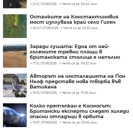
песни
21:12, 07.08.2026
Чете се за: 00:40 мин.
Останките на Константиновия
мост изплуваха край село Гиген
20:47, 07.08.2026
Чете се за: 02:52 мин.
Заради сушата: Една от най-
големите тревни площи в
британската столица е напълно
изгоряла
17:21, 07.08.2026
Чете се за: 00:32 мин.
Авторът на инсталацията на Пон
Ньоф представя нова творба във
Ватикана
16:19, 07.08.2026
Чете се за: 01:25 мин.
Колко претъпкан е Космосът:
Британски експерти следят хиляди
опасни отпадъци в орбита
15:57, 07.08.2026
Чете се за: 03:45 мин.