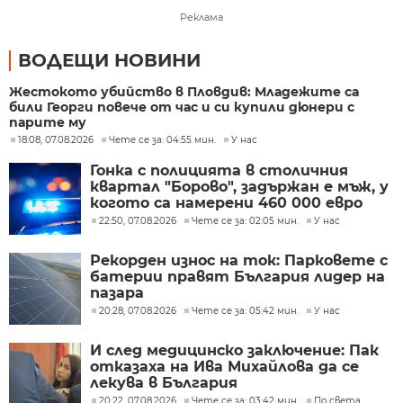
Реклама
ВОДЕЩИ НОВИНИ
Жестокото убийство в Пловдив: Младежите са
били Георги повече от час и си купили дюнери с
парите му
18:08, 07.08.2026
Чете се за: 04:55 мин.
У нас
Гонка с полицията в столичния
квартал "Борово", задържан е мъж, у
когото са намерени 460 000 евро
22:50, 07.08.2026
Чете се за: 02:05 мин.
У нас
Рекорден износ на ток: Парковете с
батерии правят България лидер на
пазара
20:28, 07.08.2026
Чете се за: 05:42 мин.
У нас
И след медицинско заключение: Пак
отказаха на Ива Михайлова да се
лекува в България
20:22, 07.08.2026
Чете се за: 03:42 мин.
По света