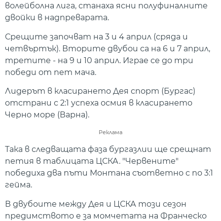
волейболна лига, станаха ясни полуфиналните
двойки в надпреварата.
Срещите започват на 3 и 4 април (сряда и
четвъртък). Вторите двубои са на 6 и 7 април,
третите - на 9 и 10 април. Играе се до три
победи от пет мача.
Лидерът в класирането Дея спорт (Бургас)
отстрани с 2:1 успеха осмия в класирането
Черно море (Варна).
Реклама
Така в следващата фаза бургазлии ще срещнат
петия в таблицата ЦСКА. "Червените"
победиха два пъти Монтана съответно с по 3:1
гейма.
В двубоите между Дея и ЦСКА този сезон
предимството е за момчетата на Франческо