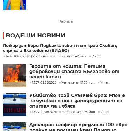
Реклама
ВОДЕЩИ НОВИНИ
Пожар затвори Подбалканския път край Сливен,
спряха и влаковете (ВИДЕО)
14:12, 09.08.2026 (обновена)
Чете се за: 01:42 мин.
У нас
Героите от нощта: Петима
доброволци спасиха Българово от
огнен капан
15:37, 09.08.2026
Чете се за: 01:37 мин.
У нас
Убийство край Слънчев бряг: Мъж е
намушкан с нож, заподозреният се
опитал да избяга
13:07, 09.08.2026
Чете се за: 01:25 мин.
У нас
Дрогиран шофьор предложи 100 евро
подкуп на полицаи край Поморие