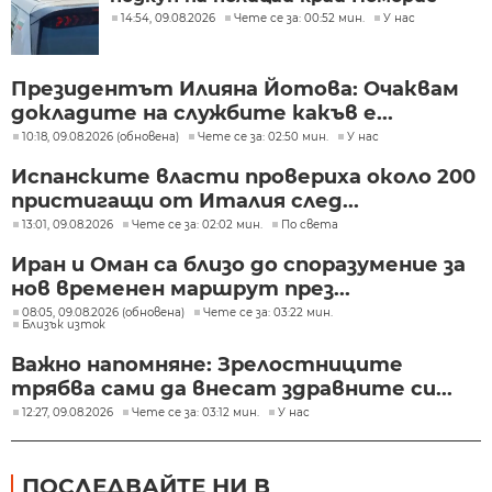
14:54, 09.08.2026
Чете се за: 00:52 мин.
У нас
Президентът Илияна Йотова: Очаквам
докладите на службите какъв е...
10:18, 09.08.2026 (обновена)
Чете се за: 02:50 мин.
У нас
Испанските власти провериха около 200
пристигащи от Италия след...
13:01, 09.08.2026
Чете се за: 02:02 мин.
По света
Иран и Оман са близо до споразумение за
нов временен маршрут през...
08:05, 09.08.2026 (обновена)
Чете се за: 03:22 мин.
Близък изток
Важно напомняне: Зрелостниците
трябва сами да внесат здравните си...
12:27, 09.08.2026
Чете се за: 03:12 мин.
У нас
ПОСЛЕДВАЙТЕ НИ В