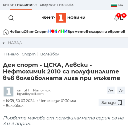
БНТ
БНТ
НОВИНИ
БНТ
Спорт
БНТ
На живо
BG
2
0
Новини
Свят
Спорт
Времето
България и еврото
Би
НАЗАД
Начало
Спорт
Волейбол
Дея спорт - ЦСКА, Левски -
Нефтохимик 2010 са полуфиналите
във волейболната лига при мъжете
A+
A-
БНТ
от
, Източник:
bgvolleyball.com
14:39, 30.03.2024
Чете се за: 01:30 мин.
Запази
Волейбол
Първите мачове от полуфиналната серия са на
3 и 4 април.