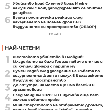
5
Убийство край Слънчев бряг: Мъж е
намушкан с нож, заподозреният се опитал
да избяга
6
Бурни политически реакции след
нахлуването на военен дрон във
въздушното ни пространство (ОБЗОР)
Реклама
НАЙ-ЧЕТЕНИ
1
Жестокото убийство в Пловдив:
Младежите са били Георги повече от час и
си купили дюнери с парите му
2
Румен Радев след заседание на Съвета по
сигурността: Дрон е нахлул в българското
въздушно пространство
3
До 38° утре, на места ще има валежи и
гръмотевици
4
След Мондиал 2026: БНТ излъчва още пет
големи събития пряко
5
Министерството на отбраната: Дронът,
паднал край Кардам, е “Майя” - широко