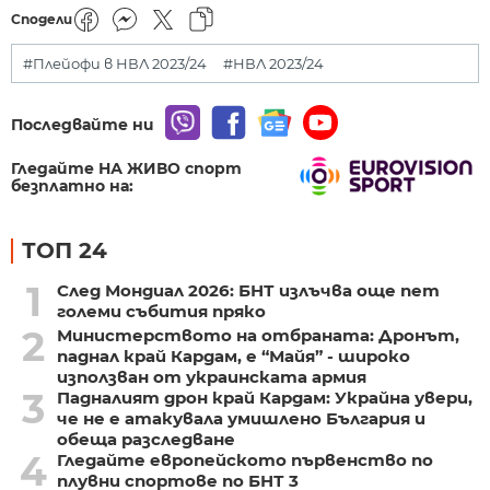
Сподели
#Плейофи в НВЛ 2023/24
#НВЛ 2023/24
Последвайте ни
Гледайте НА ЖИВО спорт
безплатно на:
ТОП 24
1
След Мондиал 2026: БНТ излъчва още пет
големи събития пряко
2
Министерството на отбраната: Дронът,
паднал край Кардам, е “Майя” - широко
използван от украинската армия
3
Падналият дрон край Кардам: Украйна увери,
че не е атакувала умишлено България и
обеща разследване
4
Гледайте европейското първенство по
плувни спортове по БНТ 3