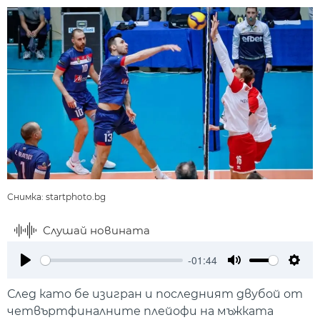
Снимка: startphoto.bg
Слушай новината
-01:44
Play
Mute
Setti
След като бе изигран и последният двубой от
четвъртфиналните плейофи на мъжката