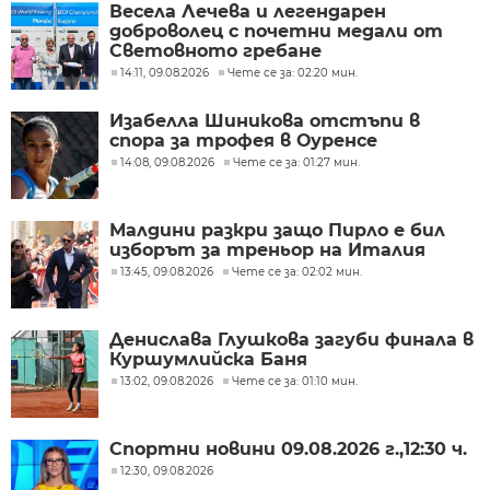
Весела Лечева и легендарен
доброволец с почетни медали от
Световното гребане
14:11, 09.08.2026
Чете се за: 02:20 мин.
Изабелла Шиникова отстъпи в
спора за трофея в Оуренсе
14:08, 09.08.2026
Чете се за: 01:27 мин.
Малдини разкри защо Пирло е бил
изборът за треньор на Италия
13:45, 09.08.2026
Чете се за: 02:02 мин.
Денислава Глушкова загуби финала в
Куршумлийска Баня
13:02, 09.08.2026
Чете се за: 01:10 мин.
Спортни новини 09.08.2026 г.,12:30 ч.
12:30, 09.08.2026