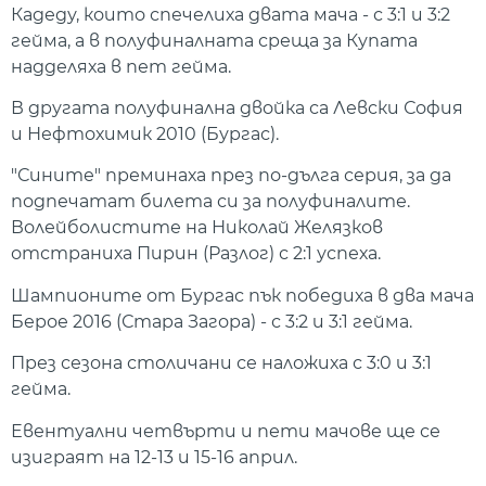
Кадеду, които спечелиха двата мача - с 3:1 и 3:2
гейма, а в полуфиналната среща за Купата
надделяха в пет гейма.
В другата полуфинална двойка са Левски София
и Нефтохимик 2010 (Бургас).
"Сините" преминаха през по-дълга серия, за да
подпечатат билета си за полуфиналите.
Волейболистите на Николай Желязков
отстраниха Пирин (Разлог) с 2:1 успеха.
Шампионите от Бургас пък победиха в два мача
Берое 2016 (Стара Загора) - с 3:2 и 3:1 гейма.
През сезона столичани се наложиха с 3:0 и 3:1
гейма.
Евентуални четвърти и пети мачове ще се
изиграят на 12-13 и 15-16 април.