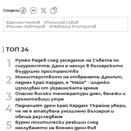
Сподели
#Дениел Нанков
#Тонислав Събев
#Калоян Левтеров
#Любомир Епитропов
ТОП 24
1
Румен Радев след заседание на Съвета по
сигурността: Дрон е нахлул в българското
въздушно пространство
2
Министерството на отбраната: Дронът,
паднал край Кардам, е “Майя” - широко
използван от украинската армия
3
Опасно високи температури днес, валежи и
гръмотевици утре
4
Падналият дрон край Кардам: Украйна увери,
че не е атакувала умишлено България и
обеща разследване
5
Бурни политически реакции след
нахлуването на военен дрон във