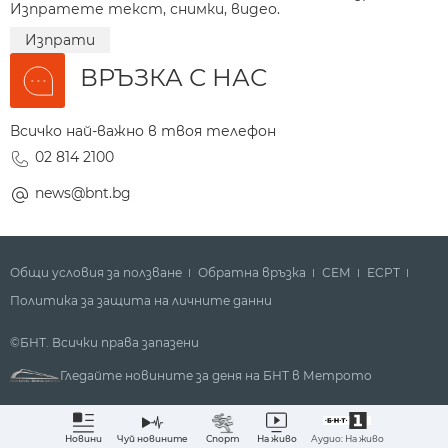
Изпратете текст, снимки, видео.
Изпрати
ВРЪЗКА С НАС
Всичко най-важно в твоя телефон
02 814 2100
news@bnt.bg
Общи условия за ползване
Обратна връзка
СЕМ
ECPT
Политика за защита на личните данни
©БНТ. Всички права запазени
Гледайте новините за деня на БНТ в Метрото
Аудио: На живо
Новини
Чуй новините
Спорт
На живо