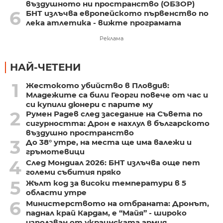
въздушното ни пространство (ОБЗОР)
6
БНТ излъчва европейското първенство по
лека атлетика - вижте програмата
Реклама
НАЙ-ЧЕТЕНИ
1
Жестокото убийство в Пловдив:
Младежите са били Георги повече от час и
си купили дюнери с парите му
2
Румен Радев след заседание на Съвета по
сигурността: Дрон е нахлул в българското
въздушно пространство
3
До 38° утре, на места ще има валежи и
гръмотевици
4
След Мондиал 2026: БНТ излъчва още пет
големи събития пряко
5
Жълт код за високи температури в 5
области утре
6
Министерството на отбраната: Дронът,
паднал край Кардам, е “Майя” - широко
използван от украинската армия