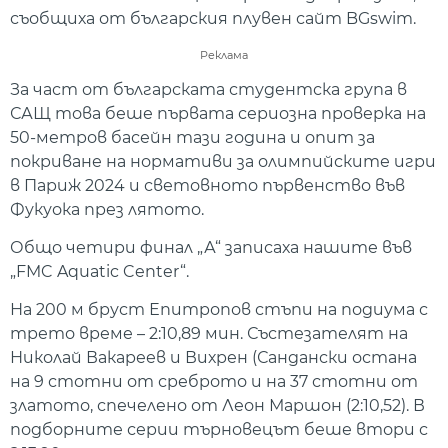
съобщиха от българския плувен сайт BGswim.
Реклама
За част от българската студентска група в
САЩ това беше първата сериозна проверка на
50-метров басейн тази година и опит за
покриване на нормативи за олимпийските игри
в Париж 2024 и световното първенство във
Фукуока през лятото.
Общо четири финал „А“ записаха нашите във
„FMC Aquatic Center“.
На 200 м бруст Епитропов стъпи на подиума с
трето време – 2:10,89 мин. Състезателят на
Николай Вакареев и Вихрен (Сандански остана
на 9 стотни от среброто и на 37 стотни от
златото, спечелено от Леон Маршон (2:10,52). В
подборните серии търновецът беше втори с