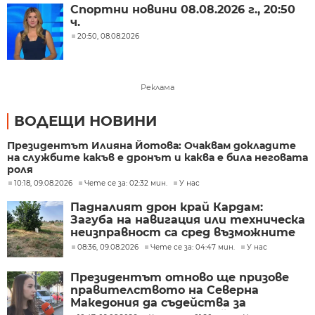
Спортни новини 08.08.2026 г., 20:50
ч.
20:50, 08.08.2026
Реклама
ВОДЕЩИ НОВИНИ
Президентът Илияна Йотова: Очаквам докладите
на службите какъв е дронът и каква е била неговата
роля
10:18, 09.08.2026
Чете се за: 02:32 мин.
У нас
Падналият дрон край Кардам:
Загуба на навигация или техническа
неизправност са сред възможните
причини
08:36, 09.08.2026
Чете се за: 04:47 мин.
У нас
Президентът отново ще призове
правителството на Северна
Македония да съдейства за