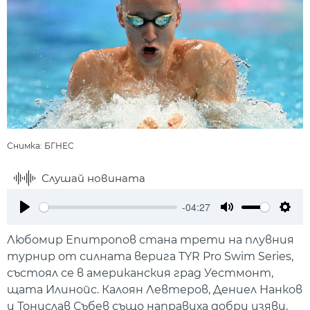
Снимка: БГНЕС
Слушай новината
-04:27
Play
Mute
Setti
Любомир Епитропов стана трети на плувния
турнир от силната верига TYR Pro Swim Series,
състоял се в американския град Уестмонт,
щата Илинойс. Калоян Левтеров, Дениел Нанков
и Тонислав Събев също направиха добри изяви,