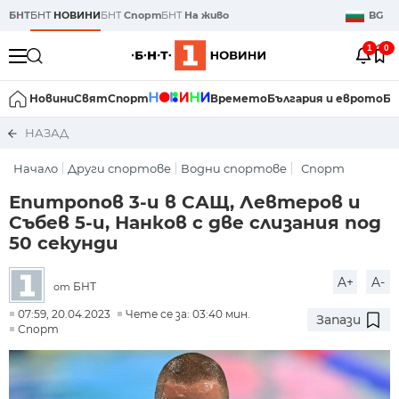
БНТ
БНТ
НОВИНИ
БНТ
Спорт
БНТ
На живо
BG
1
0
Новини
Свят
Спорт
Времето
България и еврото
Би
НАЗАД
Начало
Други спортове
Водни спортове
Спорт
Епитропов 3-и в САЩ, Левтеров и
Събев 5-и, Нанков с две слизания под
50 секунди
A+
A-
БНТ
от
07:59, 20.04.2023
Чете се за: 03:40 мин.
Запази
Спорт