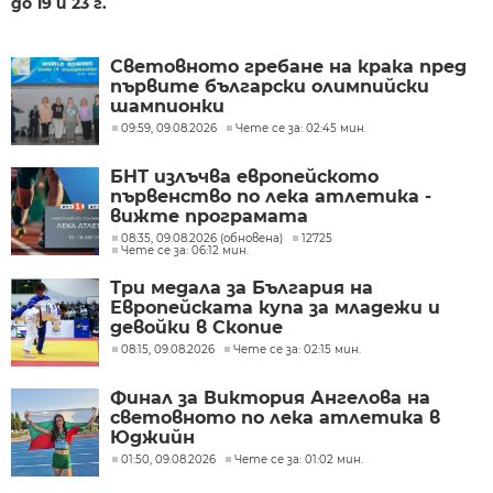
до 19 и 23 г.
Световното гребане на крака пред
първите български олимпийски
шампионки
09:59, 09.08.2026
Чете се за: 02:45 мин.
БНТ излъчва европейското
първенство по лека атлетика -
вижте програмата
08:35, 09.08.2026 (обновена)
12725
Чете се за: 06:12 мин.
Три медала за България на
Европейската купа за младежи и
девойки в Скопие
08:15, 09.08.2026
Чете се за: 02:15 мин.
Финал за Виктория Ангелова на
световното по лека атлетика в
Юджийн
01:50, 09.08.2026
Чете се за: 01:02 мин.