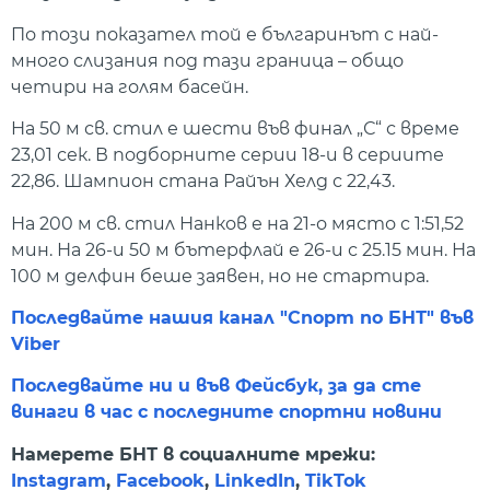
По този показател той е българинът с най-
много слизания под тази граница – общо
четири на голям басейн.
На 50 м св. стил е шести във финал „С“ с време
23,01 сек. В подборните серии 18-и в сериите
22,86. Шампион стана Райън Хелд с 22,43.
На 200 м св. стил Нанков е на 21-о място с 1:51,52
мин. На 26-и 50 м бътерфлай е 26-и с 25.15 мин. На
100 м делфин беше заявен, но не стартира.
Последвайте нашия канал "Спорт по БНТ" във
Viber
Последвайте ни и във Фейсбук, за да сте
винаги в час с последните спортни новини
Намерете БНТ в социалните мрежи:
Instagram
,
Facebook
,
LinkedIn
,
TikTok