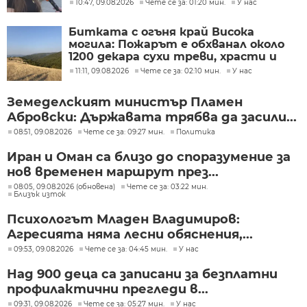
лечението на Ива Михайлова
10:47, 09.08.2026
Чете се за: 01:20 мин.
У нас
Битката с огъня край Висока
могила: Пожарът е обхванал около
1200 декара сухи треви, храсти и
дъбова гора
11:11, 09.08.2026
Чете се за: 02:10 мин.
У нас
Земеделският министър Пламен
Абровски: Държавата трябва да засили...
08:51, 09.08.2026
Чете се за: 09:27 мин.
Политика
Иран и Оман са близо до споразумение за
нов временен маршрут през...
08:05, 09.08.2026 (обновена)
Чете се за: 03:22 мин.
Близък изток
Психологът Младен Владимиров:
Агресията няма лесни обяснения,...
09:53, 09.08.2026
Чете се за: 04:45 мин.
У нас
Над 900 деца са записани за безплатни
профилактични прегледи в...
09:31, 09.08.2026
Чете се за: 05:27 мин.
У нас