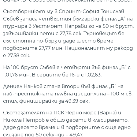
Съотборникът му в Спринт-София Тонислав
Събев записа четвъртия български финал „А“ на
турнира в Уестмонт. Направи го на 50 м бруст,
завършвайки пети с 27,78 сек. Търновецът бе
със стотна по-бърз и даде шесто време
подборните 27,77 мин. Националният му рекорд
е 27,58 сек.
На 100 бруст Събев е четвърти във финал „Б“ с
1:01,76 мин. В сериите бе 16-и с 1:02,63.
Дениел Нанков стана втори във финал „Б“ на
най-престижната плувна дисциплина – 100 м св.
стил, финиширайки за 49,39 сек .
Състезателят на ПСК Черно море (Варна) и
Никола Петров е общо десети в класирането.
Даде десето време и в подборните с още едно
слизане под 50 секунди – 49,47.