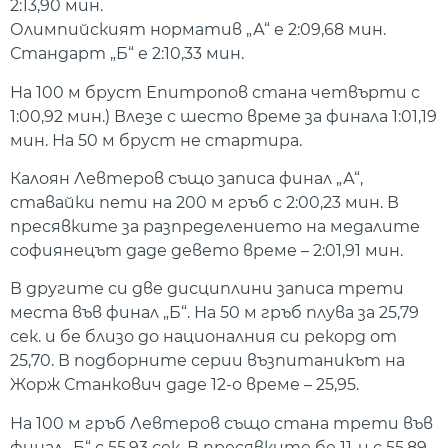
2:13,90 мин.
Олимпийският норматив „А“ е 2:09,68 мин.
Стандарт „Б“ е 2:10,33 мин.
На 100 м бруст Епитропов стана четвърти с
1:00,92 мин.) Влезе с шесто време за финала 1:01,19
мин. На 50 м бруст не стартира.
Калоян Левтеров също записа финал „А“,
ставайки пети на 200 м гръб с 2:00,23 мин. В
пресявките за разпределението на медалите
софиянецът даде девето време – 2:01,91 мин.
В другите си две дисциплини записа трети
места във финал „Б“. На 50 м гръб плува за 25,79
сек. и бе близо до националния си рекорд от
25,70. В подборните серии възпитаникът на
Жорж Станкович даде 12-о време – 25,95.
На 100 м гръб Левтеров също стана трети във
финал „Б“ с 55,93 сек. В пресявките бе 11-и с 55,89.