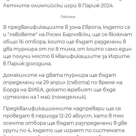
Летните олимпийски игри в Париж 2024.
Реклама
В предвалификациите в зона Европа, където са
и "лъвовете" на Росен Барчовски, ще се включат
общо 16 отбора, които ще бъдат разделени в
два турнира от по 8 тима, от които само един
ще получи място в квалификациите за Игрите
в Париж догодина.
Домакините на двата турнира ще бъдат
определени на 29 април (събота) по време на
Борда на ФИБА, докато жребият ще бъде
изтеглен на 1 май (понеделник).
Предквалификационните надпревари ще се
проведат в периода 12-20 август, като в тях
осемте отбора ще бъдат разпределени в две
групи по 4, където ще играят по системата