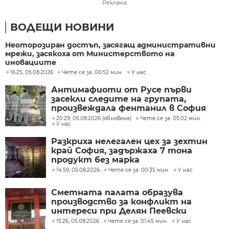
Реклама
ВОДЕЩИ НОВИНИ
Неоторозиран достъп, засягащ административни
мрежи, засякоха от Министерството на
иновациите
16:25, 05.08.2026
Чете се за: 00:52 мин.
У нас
Антимафиоти от Русе първи
засекли следите на групата,
произвеждала фентанил в София
20:29, 05.08.2026 (обновена)
Чете се за: 05:02 мин.
У нас
Разкриха нелегален цех за зехтин
край София, задържаха 7 тона
продукт без марка
14:59, 05.08.2026
Чете се за: 00:35 мин.
У нас
Сметната палата образува
производство за конфликт на
интереси при Делян Пеевски
15:26, 05.08.2026
Чете се за: 01:45 мин.
У нас