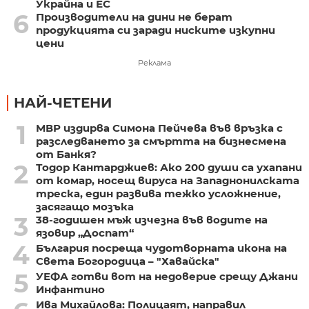
Украйна и ЕС
6
Производители на дини не берат
продукцията си заради ниските изкупни
цени
Реклама
НАЙ-ЧЕТЕНИ
1
МВР издирва Симона Пейчева във връзка с
разследването за смъртта на бизнесмена
от Банкя?
2
Тодор Кантарджиев: Ако 200 души са ухапани
от комар, носещ вируса на Западнонилската
треска, един развива тежко усложнение,
засягащо мозъка
3
38-годишен мъж изчезна във водите на
язовир „Доспат“
4
България посреща чудотворната икона на
Света Богородица – "Хавайска"
5
УЕФА готви вот на недоверие срещу Джани
Инфантино
Ива Михайлова: Полицаят, направил