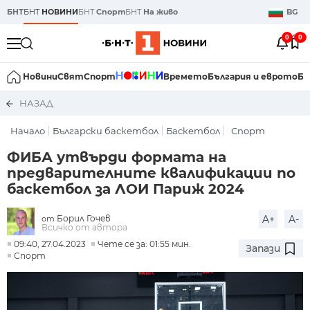
БНТ
БНТ
НОВИНИ
БНТ
Спорт
БНТ
На живо
BG
0
0
Новини
Свят
Спорт
Времето
България и еврото
Би
НАЗАД
Начало
Български баскетбол
Баскетбол
Спорт
ФИБА утвърди формата на
предварителните квалификации по
баскетбол за ЛОИ Париж 2024
Борил Гочев
A+
A-
от
Всичко от автора
09:40, 27.04.2023
Чете се за: 01:55 мин.
Запази
Спорт