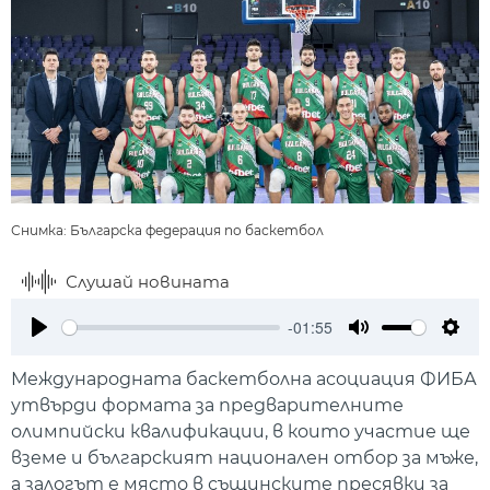
Снимка: Българска федерация по баскетбол
Слушай новината
-01:55
Play
Mute
Setti
Международната баскетболна асоциация ФИБА
утвърди формата за предварителните
олимпийски квалификации, в които участие ще
вземе и българският национален отбор за мъже,
а залогът е място в същинските пресявки за