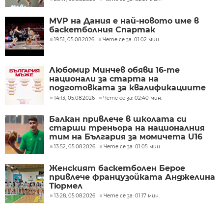
MVP на Дания е най-новото име в
баскетболния Спартак
19:51, 05.08.2026
Чете се за: 01:02 мин.
Любомир Минчев обяви 16-те
национали за старта на
подготовката за квалификациите
за Евробаскет 2029
14:13, 05.08.2026
Чете се за: 02:40 мин.
Балкан привлече в школата си
старши треньора на националния
тим на България за момичета U16
13:52, 05.08.2026
Чете се за: 01:05 мин.
Женският баскетболен Берое
привлече французойката Анджелина
Тюрмел
13:28, 05.08.2026
Чете се за: 01:17 мин.