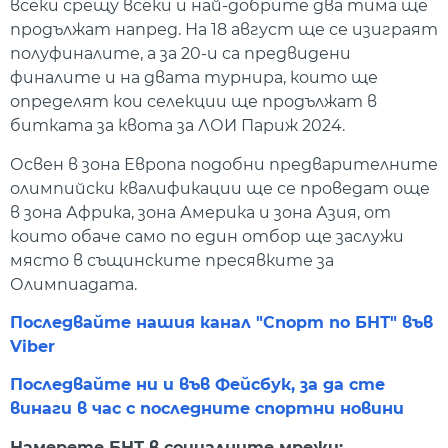
всеки срещу всеки и най-добрите два тима ще
продължат напред. На 18 август ще се изиграят
полуфиналите, а за 20-и са предвидени
финалите и на двата турнира, които ще
определят кои селекции ще продължат в
битката за квота за ЛОИ Париж 2024.
Освен в зона Европа подобни предварителните
олимпийски квалификации ще се проведат още
в зона Африка, зона Америка и зона Азия, от
които обаче само по един отбор ще заслужи
място в същинските пресявките за
Олимпиадата.
Последвайте нашия канал "Спорт по БНТ" във
Viber
Последвайте ни и във Фейсбук, за да сте
винаги в час с последните спортни новини
Намерете БНТ в социалните мрежи: