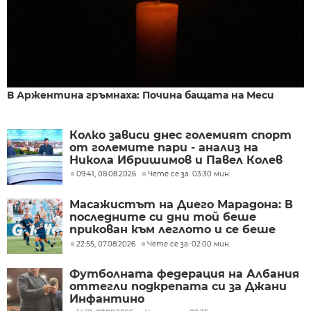
В Аржентина гръмнаха: Почина бащата на Меси
Колко зависи днес големият спорт
от големите пари - анализ на
Никола Ибришимов и Павел Колев
09:41, 08.08.2026
Чете се за: 03:30 мин.
Масажистът на Диего Марадона: В
последните си дни той беше
прикован към леглото и се беше
предал
22:55, 07.08.2026
Чете се за: 02:00 мин.
Футболната федерация на Албания
оттегли подкрепата си за Джани
Инфантино