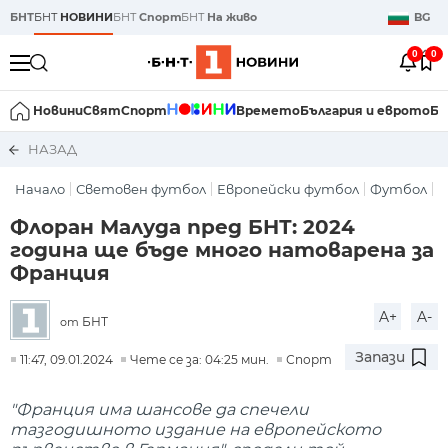
БНТ
БНТ
НОВИНИ
БНТ
Спорт
БНТ
На живо
BG
0
0
Новини
Свят
Спорт
Времето
България и еврото
Би
НАЗАД
Начало
Световен футбол
Европейски футбол
Футбол
Флоран Малуда пред БНТ: 2024
година ще бъде много натоварена за
Франция
A+
A-
БНТ
от
Запази
11:47, 09.01.2024
Чете се за: 04:25 мин.
Спорт
"Франция има шансове да спечели
тазгодишното издание на европейското