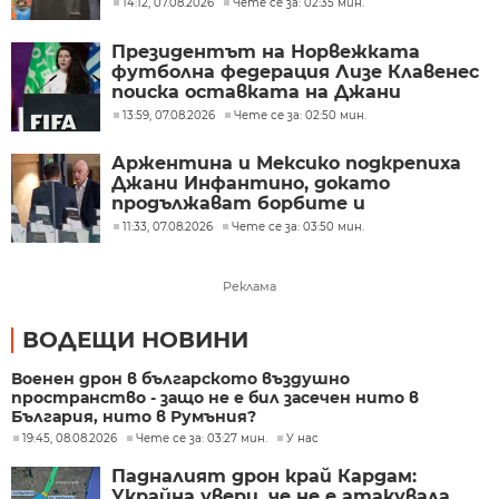
14:12, 07.08.2026
Чете се за: 02:35 мин.
Президентът на Норвежката
футболна федерация Лизе Клавенес
поиска оставката на Джани
Инфантино
13:59, 07.08.2026
Чете се за: 02:50 мин.
Аржентина и Мексико подкрепиха
Джани Инфантино, докато
продължават борбите и
разногласията във ФИФА
11:33, 07.08.2026
Чете се за: 03:50 мин.
Реклама
ВОДЕЩИ НОВИНИ
Военен дрон в българското въздушно
пространство - защо не е бил засечен нито в
България, нито в Румъния?
19:45, 08.08.2026
Чете се за: 03:27 мин.
У нас
Падналият дрон край Кардам:
Украйна увери, че не е атакувала