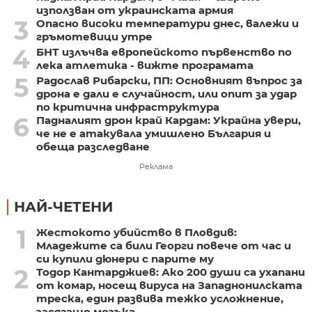
използван от украинската армия
3
Опасно високи температури днес, валежи и
гръмотевици утре
4
БНТ излъчва европейското първенство по
лека атлетика - вижте програмата
5
Радослав Рибарски, ПП: Основният въпрос за
дрона е дали е случайност, или опит за удар
по критична инфраструктура
6
Падналият дрон край Кардам: Украйна увери,
че не е атакувала умишлено България и
обеща разследване
Реклама
НАЙ-ЧЕТЕНИ
1
Жестокото убийство в Пловдив:
Младежите са били Георги повече от час и
си купили дюнери с парите му
2
Тодор Кантарджиев: Ако 200 души са ухапани
от комар, носещ вируса на Западнонилската
треска, един развива тежко усложнение,
засягащо мозъка