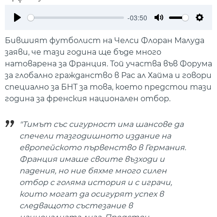
-03:50
Play
Mute
Setti
Бившият футболист на Челси Флоран Малуда
заяви, че тази година ще бъде много
натоварена за Франция. Той участва във Форума
за глобално гражданство в Рас ал Хайма и говори
специално за БНТ за това, което предстои тази
година за френския национален отбор.
"
Тимът със сигурност има шансове да
спечели тазгодишното издание на
европейското първенство в Германия.
Франция имаше своите възходи и
падения, но ние бяхме много силен
отбор с голяма история и с играчи,
които могат да осигурят успех в
следващото състезание в