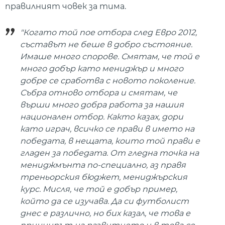
правилният човек за тима.
"
Когато той пое отбора след Евро 2012,
съставът не беше в добро състояние.
Имаше много спорове. Смятам, че той е
много добър като мениджър и много
добре се сработва с новото поколение.
Събра отново отбора и смятам, че
върши много добра работа за нашия
национален отбор. Както казах, дори
като играч, всичко се прави в името на
победата, в нещата, които той прави е
гладен за победата. От гледна точка на
мениджмънта по-специално, аз правя
треньорския бюджет, мениджърския
курс. Мисля, че той е добър пример,
който да се изучава. Да си футболист
днес е различно, но бих казал, че това е