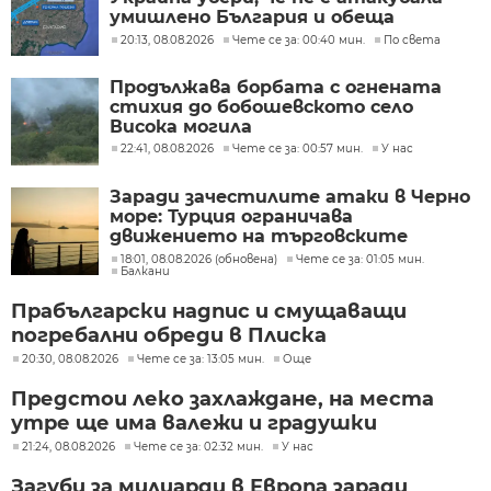
умишлено България и обеща
разследване
20:13, 08.08.2026
Чете се за: 00:40 мин.
По света
Продължава борбата с огнената
стихия до бобошевското село
Висока могила
22:41, 08.08.2026
Чете се за: 00:57 мин.
У нас
Заради зачестилите атаки в Черно
море: Турция ограничава
движението на търговските
кораби
18:01, 08.08.2026 (обновена)
Чете се за: 01:05 мин.
Балкани
Прабългарски надпис и смущаващи
погребални обреди в Плиска
20:30, 08.08.2026
Чете се за: 13:05 мин.
Още
Предстои леко захлаждане, на места
утре ще има валежи и градушки
21:24, 08.08.2026
Чете се за: 02:32 мин.
У нас
Загуби за милиарди в Европа заради