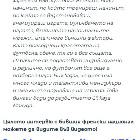
харесвам във футбола. Всичко е ново -
начинът, по който тренираш, начинът,
по който се възстановяваш,
анализираш играта, излъчването на
играта, влиянието на социалните
мрежи... има много външни фактори.
Като погледнеш красотата на
футбола, обаче, тя си е все същата.
Играчите се подготвят индивидуално
и различно, но футболът все още е
отборна игра. Бих казал, че днес има
много млади и талантливи мениджъри
и има много познаване на играта. Това
винаги води до развитието й
", каза
Малуда.
Цялото интервю с бившия френски национал
можете да видите във видеото!