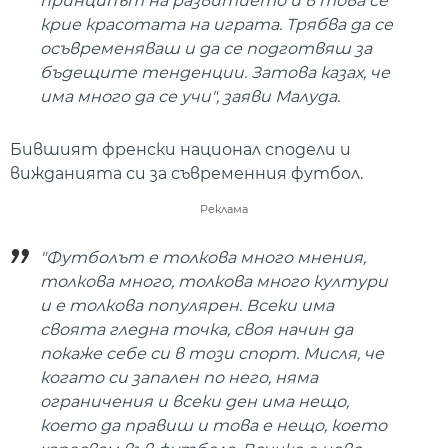
принципът на развитието и в това се
крие красотата на играта. Трябва да се
осъвременяваш и да се подготвяш за
бъдещите тенденции. Затова казах, че
има много да се учи
", заяви Малуда.
Бившият френски национал сподели и
вижданията си за съвременния футбол.
Реклама
"
Футболът е толкова много мнения,
толкова много, толкова много култури
и е толкова популярен. Всеки има
своята гледна точка, своя начин да
покаже себе си в този спорт. Мисля, че
когато си запален по него, няма
ограничения и всеки ден има нещо,
което да правиш и това е нещо, което