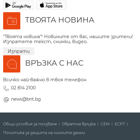
ТВОЯТА НОВИНА
"Твоята новина"! Новините от вас, нашите зрители!
Изпратете текст, снимки, видео.
Изпрати
ВРЪЗКА С НАС
Всичко най-важно в твоя телефон
02 814 2100
news@bnt.bg
Общи условия за ползване
Обратна връзка
СЕМ
ECPT
Политика за защита на личните данни