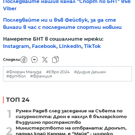
Последвайте нашия канал "Спорт по БНТ" във
Viber
Последвайте ни и във Фейсбук, за да сте
винаги в час с последните спортни новини
Намерете БНТ в социалните мрежи:
Instagram
,
Facebook
,
LinkedIn
,
TikTok
Сподели
#Флоран Малуда
#Евро 2024
#Дидие Дешан
#футбол
#Франция
ТОП 24
1
Румен Радев след заседание на Съвета по
сигурността: Дрон е нахлул в българското
въздушно пространство
2
Министерството на отбраната: Дронът,
паднал край Кардам, е “Майя” - широко