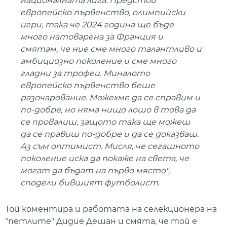
националната лига. Предстои
европейско първенство, олимпийски
игри, така че 2024 година ще бъде
много натоварена за Франция и
смятам, че ние сме много талантливо и
амбициозно поколение и сме много
гладни за трофеи. Миналото
европейско първенство беше
разочарование. Можехме да се справим и
по-добре, но няма нищо лошо в това да
се провалиш, защото така ще можеш
да се правиш по-добре и да се доказваш.
Аз съм оптимист. Мисля, че сегашното
поколение иска да покаже на света, че
могат да бъдат на първо място
",
сподели бившият футболист.
Той коментира и работата на селекционера на
"петлите" Дидие Дешан и смята, че той е