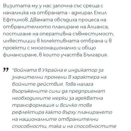
Визитата му у нас започна със среща с
началника на отбраната - адмирал Емил
Ефтимов. Двамата обсъдиха процеса на
отбранителното планиране на Алианса,
постигане на оперативна съвместимост,
инвестиции в колективната отбрана и в
проекти с многонационално и общо
финансиране, в които участва България.
"Войната в Украйна е индикатор за
значителни промени в характера на
бойните действия. Това налага
въоръжените сили да предприемат
необходимите мерки за адекватна
трансформация и всичко това
рефлектира както върху планирането
на националните отбранителни
способности, така и на способностите