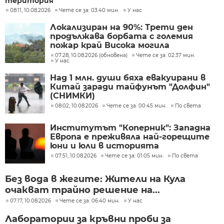
територия
08:11, 10.08.2026
Чете се за: 03:40 мин.
У нас
Локализиран на 90%: Трети ден
продължава борбата с големия
пожар край Висока могила
07:28, 10.08.2026 (обновена)
Чете се за: 02:37 мин.
У нас
Над 1 млн. души бяха евакуирани в
Китай заради тайфунът "Долфин"
(СНИМКИ)
08:02, 10.08.2026
Чете се за: 00:45 мин.
По света
Институтът "Коперник": Западна
Европа е преживяла най-горещите
юни и юли в историята
07:51, 10.08.2026
Чете се за: 01:05 мин.
По света
Без вода в жегите: Жители на Кула
очакват трайно решение на...
07:17, 10.08.2026
Чете се за: 06:40 мин.
У нас
Лаборатории за кръвни проби за