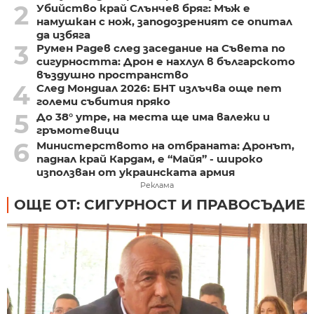
2
Убийство край Слънчев бряг: Мъж е
намушкан с нож, заподозреният се опитал
да избяга
3
Румен Радев след заседание на Съвета по
сигурността: Дрон е нахлул в българското
въздушно пространство
4
След Мондиал 2026: БНТ излъчва още пет
големи събития пряко
5
До 38° утре, на места ще има валежи и
гръмотевици
6
Министерството на отбраната: Дронът,
паднал край Кардам, е “Майя” - широко
използван от украинската армия
Реклама
ОЩЕ ОТ: СИГУРНОСТ И ПРАВОСЪДИЕ