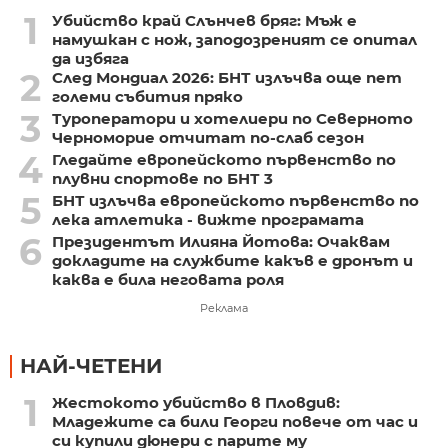
1
Убийство край Слънчев бряг: Мъж е
намушкан с нож, заподозреният се опитал
да избяга
2
След Мондиал 2026: БНТ излъчва още пет
големи събития пряко
3
Туроператори и хотелиери по Северното
Черноморие отчитат по-слаб сезон
4
Гледайте европейското първенство по
плувни спортове по БНТ 3
5
БНТ излъчва европейското първенство по
лека атлетика - вижте програмата
6
Президентът Илияна Йотова: Очаквам
докладите на службите какъв е дронът и
каква е била неговата роля
Реклама
НАЙ-ЧЕТЕНИ
1
Жестокото убийство в Пловдив:
Младежите са били Георги повече от час и
си купили дюнери с парите му