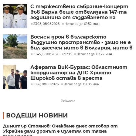
С тържествено събрание-концерт
във Варна беше отбелязана 147-та
годишнина от създаването на
Военноморските сили
23:28, 08.08.2026
Чете се за: 01:52 мин.
Военен дрон в българското
въздушно пространство - защо не е
бил засечен нито в България, нито в
Румъния?
19:45, 08.08.2026
9293
Чете се за: 03:27 мин.
Аферата ВиК-Бургас: Областният
координатор на ДПС Христо
Широков остава в ареста
18:37, 08.08.2026
Чете се за: 03:05 мин.
Реклама
ВОДЕЩИ НОВИНИ
Димитър Стоянов: Очакваме днес отговор от
Украйна дали дронът е излетял от тяхна