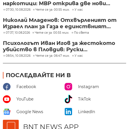
наркотици: МВР открива две нови...
07:30, 10.08.2026
Чете се за: 00:55 мин.
У нас
Николай Младенов: Отхвърленият от
Израел план за Газа е единствният...
07:37, 10.08.2026
Чете се за: 00:55 мин.
По света
Психологът Иван Игов за жестокото
убийство в Пловдив: Руски...
08:54, 10.08.2026
Чете се за: 06:47 мин.
У нас
ПОСЛЕДВАЙТЕ НИ В
Facebook
Instagram
YouTube
TikTok
Google News
LinkedIn
BNT NEWS APP