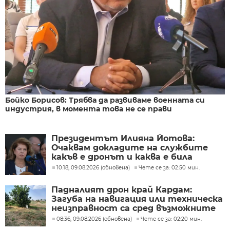
Бойко Борисов: Трябва да развиваме военната си
индустрия, в момента това не се прави
Президентът Илияна Йотова:
Очаквам докладите на службите
какъв е дронът и каква е била
неговата роля
10:18, 09.08.2026 (обновена)
Чете се за: 02:50 мин.
Падналият дрон край Кардам:
Загуба на навигация или техническа
неизправност са сред възможните
причини
08:36, 09.08.2026 (обновена)
Чете се за: 02:20 мин.