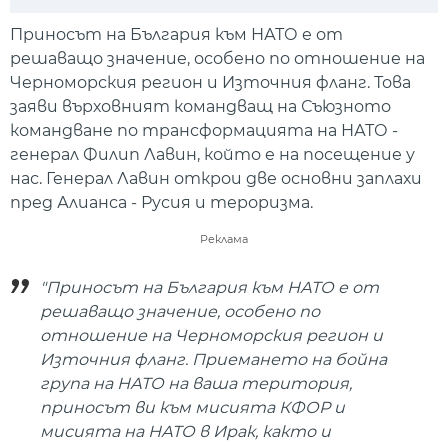
Play
Mute
Setti
Приносът на България към НАТО е от
решаващо значение, особено по отношение на
Черноморския регион и Източния фланг. Това
заяви върховният командващ на Съюзното
командване по трансформацията на НАТО -
генерал Филип Лавин, който е на посещение у
нас. Генерал Лавин открои две основни заплахи
пред Алианса - Русия и тероризма.
Реклама
"Приносът на България към НАТО е от
решаващо значение, особено по
отношение на Черноморския регион и
Източния фланг. Приемането на бойна
група на НАТО на ваша територия,
приносът ви към мисията КФОР и
мисията на НАТО в Ирак, както и