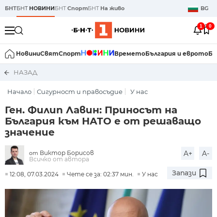
БНТ
БНТ
НОВИНИ
БНТ
Спорт
БНТ
На живо
BG
1
0
Новини
Свят
Спорт
Времето
България и еврото
Би
НАЗАД
Начало
Сигурност и правосъдие
У нас
Ген. Филип Лавин: Приносът на
България към НАТО е от решаващо
значение
Виктор Борисов
A+
A-
от
Всичко от автора
Запази
12:08, 07.03.2024
Чете се за: 02:37 мин.
У нас