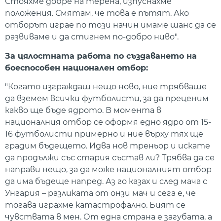
Стояхме добре на терена, изпуснахме
положения. Смятам, че това е пътят. Ако
отборът играе по този начин имаме шанс да се
развиваме и да стигнем по-добро ниво".
За цялостната работа по създаването на
боеспособен национален отбор:
"Когато изграждаш нещо ново, ние трябваше
да вземем всички футболисти, за да преценим
какво ще бъде ядрото. В момента в
националния отбор се оформя едно ядро от 15-
16 футболисти примерно и ние върху тях ще
градим бъдещето. Идва нов треньор и искате
да продължи със стария състав ли? Трябва да се
направи нещо, за да може националният отбор
да има бъдеще напред. Аз го казах и след мача с
Унгария – разликата от онзи мач и сега е, че
тогава играхме катастрофално. Бият се
чувствата в мен. От една страна е загубата, а