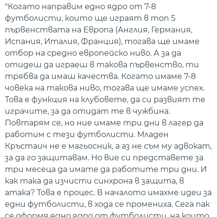
"Когато направим едно ядро от 7-8
футболисти, които ще играят в топ 5
първенствата на Европа (Англия, Германия,
Испания, Италия, Франция), тогава ще имаме
отбор на средно европейско ниво. А за да
отидеш да играеш в такова първенство, ти
трябва да имаш качества. Когато имаме 7-8
човека на такова ниво, тогава ще имаме успех.
Това е функция на клубовете, да си развият те
играчите, за да отидат те в чужбина.
Повтарям се, но ние имаме три дни в лагер да
работим с тези футболисти. Младен
Кръстаич не е магьосник, а аз не съм му адвокат,
за да го защитавам. Но вие си представете за
три месеца да имате да работите три дни. И
как така да изчисти синхрона в защита, в
атака? Това е процес. В началото имахме идеи за
едни футболисти, в хода се промениха. Сега пак
се оформя едно ядро от футболисти, на които