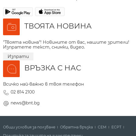
ТВОЯТА НОВИНА
"Твоята новина"! Новините от вас, нашите зрители!
Изпратете текст, снимки, видео.
Изпрати
ВРЪЗКА С НАС
Всичко най-важно в твоя телефон
02 814 2100
news@bnt.bg
Общи условия за ползване
Обратна връзка
СЕМ
ECPT
Политика за защита на личните данни