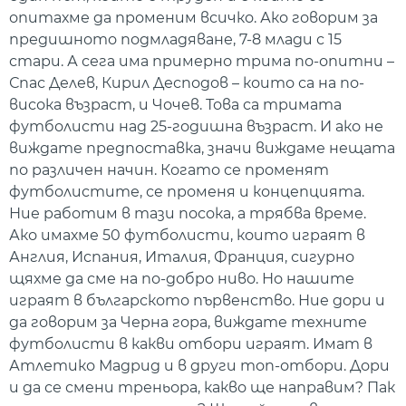
опитахме да променим всичко. Ако говорим за
предишното подмладяване, 7-8 млади с 15
стари. А сега има примерно трима по-опитни –
Спас Делев, Кирил Десподов – които са на по-
висока възраст, и Чочев. Това са тримата
футболисти над 25-годишна възраст. И ако не
виждате предпоставка, значи виждаме нещата
по различен начин. Когато се променят
футболистите, се променя и концепцията.
Ние работим в тази посока, а трябва време.
Ако имахме 50 футболисти, които играят в
Англия, Испания, Италия, Франция, сигурно
щяхме да сме на по-добро ниво. Но нашите
играят в българското първенство. Ние дори и
да говорим за Черна гора, виждате техните
футболисти в какви отбори играят. Имат в
Атлетико Мадрид и в други топ-отбори. Дори
и да се смени треньора, какво ще направим? Пак