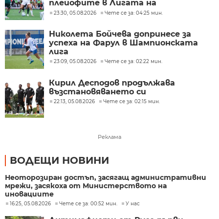
плейофите в Лигата на
конференциите
23:30, 05.08.2026
Чете се за: 04:25 мин.
Николета Бойчева допринесе за
успеха на Фарул в Шампионската
лига
23:09, 05.08.2026
Чете се за: 02:22 мин.
Кирил Десподов продължава
възстановяването си
22:13, 05.08.2026
Чете се за: 02:15 мин.
Реклама
ВОДЕЩИ НОВИНИ
Неоторозиран достъп, засягащ административни
мрежи, засякоха от Министерството на
иновациите
16:25, 05.08.2026
Чете се за: 00:52 мин.
У нас