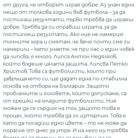
от друга, че отборът играе добре. Аз знам едно
нещо от толкова години във футбола – за да
постигаш резултати, първо трябва да играеш
добре. Трябва да си оправиш играта, за да
постигнеш резултати. Ако ние не намерим
точните хора и смятам, че вече почти сме ги
намерили – като знаете, че при нас и един човек
да липсва, е много. Липса Антон Недялков,
който водеше цялата защита. Липсва Петко
Христов. Това са футболисти, които при
завръщането си, ще дадат една по-стабилна
основа на отбора на България. Защото
проблемите и головете, които допускаме, са
от грешки на младите футболисти. Ние
можем да се сърдим на тях, защото това е
процес, който трябва да го изтърпим. Това е
като да посадиш едно цвете – то не може да
порасне от днес за утре. И на него му трябва
време да го ториш, да го поливаш, да се