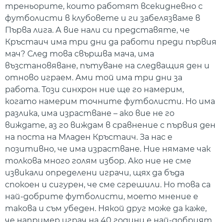
треньорите, които работят всекидневно с
футболисти в клубовете и ги забелязваме в
Първа лига. А вие нали си представяте, че
Кръстаич има три дни да работи преди първия
мач? След това свършва мача, има
възстановяване, пътуване на следващия ден и
отново играем. Ами той има три дни за
работа. Този синхрон ние ще го намерим,
когато намерим точните футболисти. Но има
разлика, има израстване – ако вие не го
виждате, аз го виждам в сравнение с първия ден
на поста на Младен Кръстаич. За нас е
позитивно, че има израстване. Ние нямаме чак
толкова много голям избор. Ако ние не сме
извикали определени играчи, щях да бъда
спокоен и сигурен, че сме сгрешили. Но това са
най-добрите футболисти, моето мнение е
такова и съм убеден. Някой друг може да каже,
че например играч на 40 години е най-добрият