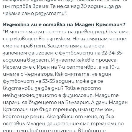
им трябва време. Те не са над 30 години, за да
чакаме само резултати".
Възможна ли е оставка на Младен Кръстаич?
"В моите мисли не стои на дневен ред. Сега има
си ръководство, изпълком. Но аз смятам, че ние
сме на прав път. Защото няма шанс да
започнем да играем с футболисти на 32-34-35-
годишна възраст. И знаете какъв е процеса.
Играли сме с Иран на 7-и септември, а на 10-и
имаме с Черна гора. Как смятате, че един
футболист на 33-35 години може да се
възстанови за два дни? Това е просто
невъзможно, защото е физиология. Младите
играчи са бъдещето на България. А дали Младен
Кръстаич ще бъде треньор, има изпълком,
който ще реши. Ако зависи от мене, аз бих
оставил Младен, защото ние сме тръгнали по
един път, който е труден и в който се