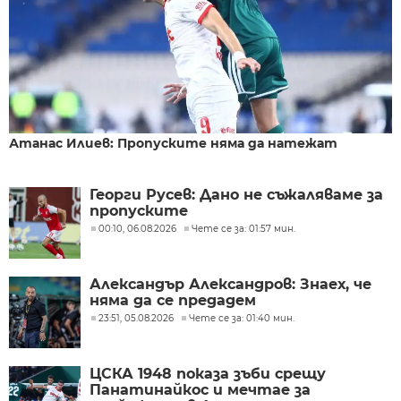
Атанас Илиев: Пропуските няма да натежат
Георги Русев: Дано не съжаляваме за
пропуските
00:10, 06.08.2026
Чете се за: 01:57 мин.
Александър Александров: Знаех, че
няма да се предадем
23:51, 05.08.2026
Чете се за: 01:40 мин.
ЦСКА 1948 показа зъби срещу
Панатинайкос и мечтае за