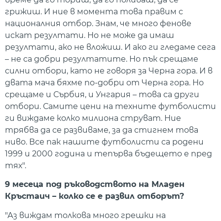
грижиш. И ние в момента това правим с
националния отбор. Знам, че много фенове
искат резултати. Но не може да имаш
резултати, ако не вложиш. И ако ги гледаме сега
– не са добри резултатите. Но пък срещаме
силни отбори, като не говоря за Черна гора. И в
двата мача бяхме по-добри от Черна гора. Но
срещаме и Сърбия, и Унгария – това са други
отбори. Самите цени на техните футболисти
ги виждаме колко милиона струват. Ние
трябва да се развиваме, за да стигнем това
ниво. Все пак нашите футболисти са родени
1999 и 2000 година и тепърва бъдещето е пред
тях".
9 месеца под ръководството на Младен
Кръстаич – колко се е развил отборът?
"Аз виждам толкова много грешки на