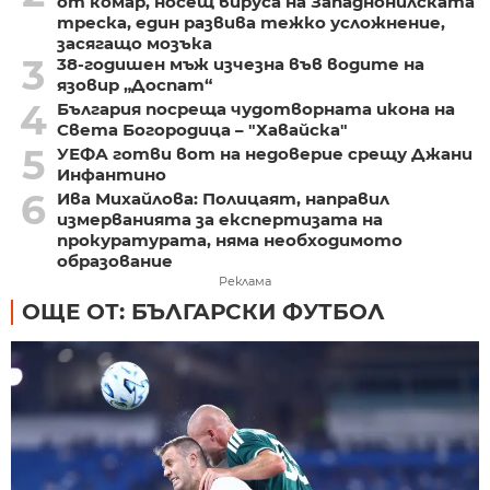
от комар, носещ вируса на Западнонилската
треска, един развива тежко усложнение,
засягащо мозъка
3
38-годишен мъж изчезна във водите на
язовир „Доспат“
4
България посреща чудотворната икона на
Света Богородица – "Хавайска"
5
УЕФА готви вот на недоверие срещу Джани
Инфантино
6
Ива Михайлова: Полицаят, направил
измерванията за експертизата на
прокуратурата, няма необходимото
образование
Реклама
ОЩЕ ОТ: БЪЛГАРСКИ ФУТБОЛ