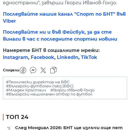
едностранни", завърши Георги Иванов-Гонзо.
Последвайте нашия канал "Спорт по БНТ" във
Viber
Последвайте ни и във Фейсбук, за да сте
винаги в час с последните спортни новини
Намерете БНТ в социалните мрежи:
Instagram
,
Facebook
,
LinkedIn
,
TikTok
Сподели
#Технически директор на БФС
#Български футболен съюз (БФС)
#Младен Кръстаич
#Георги Иванов-Гонзо
#Български национален отбор по футбол
ТОП 24
След Мондиал 2026: БНТ ще излъчи още пет