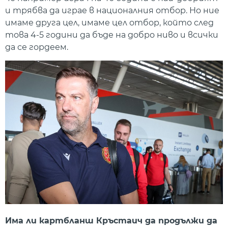
и трябва да играе в националния отбор. Но ние
имаме друга цел, имаме цел отбор, който след
това 4-5 години да бъде на добро ниво и всички
да се гордеем.
Има ли картбланш Кръстаич да продължи да