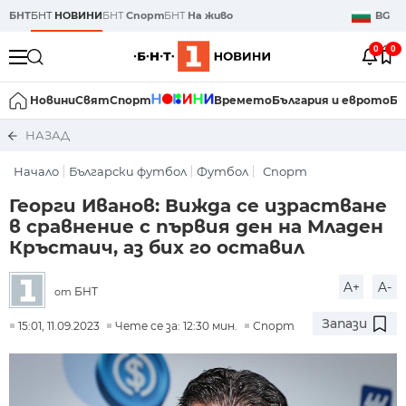
БНТ
БНТ
НОВИНИ
БНТ
Спорт
БНТ
На живо
BG
0
0
Новини
Свят
Спорт
Времето
България и еврото
Би
НАЗАД
Начало
Български футбол
Футбол
Спорт
Георги Иванов: Вижда се израстване
в сравнение с първия ден на Младен
Кръстаич, аз бих го оставил
A+
A-
БНТ
от
Запази
15:01, 11.09.2023
Чете се за: 12:30 мин.
Спорт