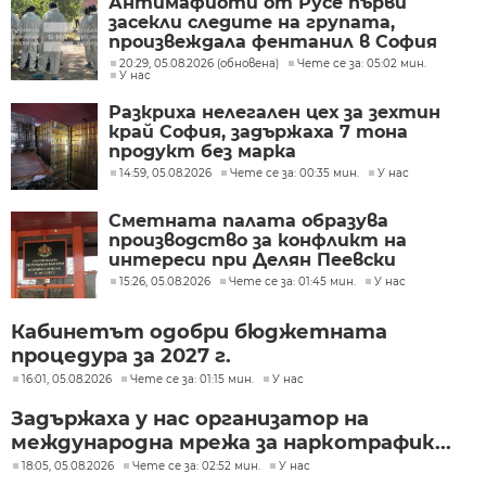
Антимафиоти от Русе първи
засекли следите на групата,
произвеждала фентанил в София
20:29, 05.08.2026 (обновена)
Чете се за: 05:02 мин.
У нас
Разкриха нелегален цех за зехтин
край София, задържаха 7 тона
продукт без марка
14:59, 05.08.2026
Чете се за: 00:35 мин.
У нас
Сметната палата образува
производство за конфликт на
интереси при Делян Пеевски
15:26, 05.08.2026
Чете се за: 01:45 мин.
У нас
Кабинетът одобри бюджетната
процедура за 2027 г.
16:01, 05.08.2026
Чете се за: 01:15 мин.
У нас
Задържаха у нас организатор на
международна мрежа за наркотрафик...
18:05, 05.08.2026
Чете се за: 02:52 мин.
У нас