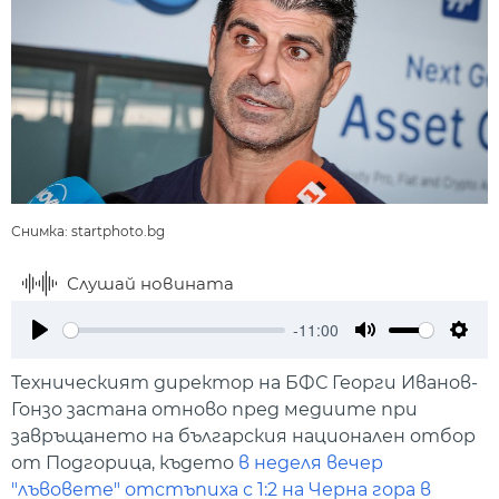
Снимка: startphoto.bg
Слушай новината
-11:00
Play
Mute
Setti
Техническият директор на БФС Георги Иванов-
Гонзо застана отново пред медиите при
завръщането на българския национален отбор
от Подгорица, където
в неделя вечер
"лъвовете" отстъпиха с 1:2 на Черна гора в