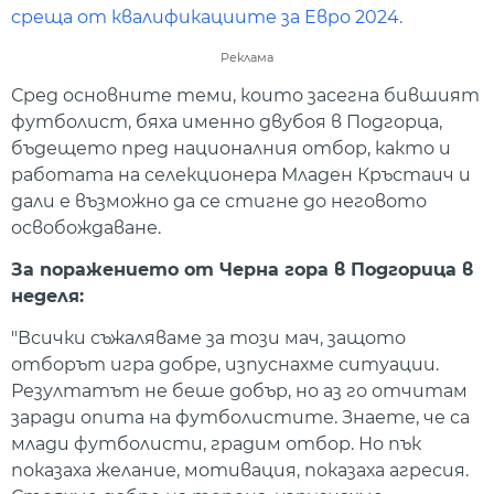
среща от квалификациите за Евро 2024.
Реклама
Сред основните теми, които засегна бившият
футболист, бяха именно двубоя в Подгорца,
бъдещето пред националния отбор, както и
работата на селекционера Младен Кръстаич и
дали е възможно да се стигне до неговото
освобождаване.
За поражението от Черна гора в Подгорица в
неделя:
"Всички съжаляваме за този мач, защото
отборът игра добре, изпуснахме ситуации.
Резултатът не беше добър, но аз го отчитам
заради опита на футболистите. Знаете, че са
млади футболисти, градим отбор. Но пък
показаха желание, мотивация, показаха агресия.