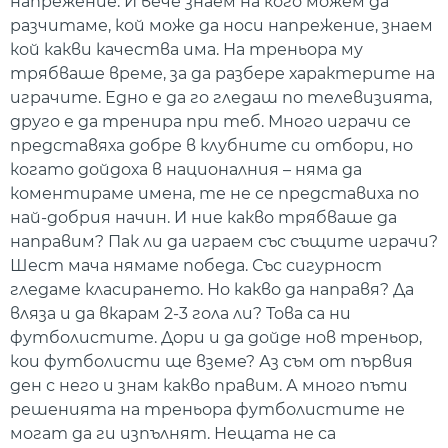
напрежение. И вече знаем на кого можем да
разчитаме, кой може да носи напрежение, знаем
кой какви качества има. На треньора му
трябваше време, за да разбере характерите на
играчите. Едно е да го гледаш по телевизията,
друго е да тренира при теб. Много играчи се
представяха добре в клубните си отбори, но
когато дойдоха в националния – няма да
коментираме имена, те не се представиха по
най-добрия начин. И ние какво трябваше да
направим? Пак ли да играем със същите играчи?
Шест мача нямаме победа. Със сигурност
гледаме класирането. Но какво да направя? Да
вляза и да вкарам 2-3 гола ли? Това са ни
футболистите. Дори и да дойде нов треньор,
кои футболисти ще вземе? Аз съм от първия
ден с него и знам какво правим. А много пъти
решенията на треньора футболистите не
могат да ги изпълнят. Нещата не са