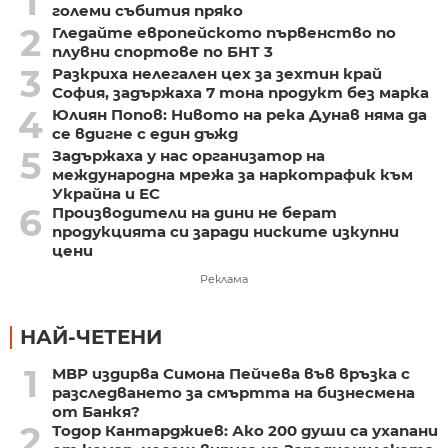
1
големи събития пряко
2
Гледайте европейското първенство по
плувни спортове по БНТ 3
3
Разкриха нелегален цех за зехтин край
София, задържаха 7 тона продукт без марка
4
Юлиян Попов: Нивото на река Дунав няма да
се вдигне с един дъжд
5
Задържаха у нас организатор на
международна мрежа за наркотрафик към
Украйна и ЕС
6
Производители на дини не берат
продукцията си заради ниските изкупни
цени
Реклама
НАЙ-ЧЕТЕНИ
1
МВР издирва Симона Пейчева във връзка с
разследването за смъртта на бизнесмена
от Банкя?
2
Тодор Кантарджиев: Ако 200 души са ухапани