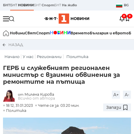
БНТ
БНТ
НОВИНИ
БНТ
Спорт
БНТ
На живо
BG
0
0
Новини
Свят
Спорт
Времето
България и еврото
Би
НАЗАД
Начало
У нас
Регионални
Политика
ГЕРБ и служебният регионален
министър с взаимни обвинения за
ремонтите на пътища
Милена Кирова
A+
A-
от
Всичко от автора
18:12, 31.01.2023
Чете се за: 03:20 мин.
Запази
Политика