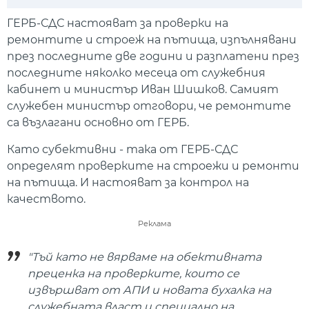
Play
Mute
Setti
ГЕРБ-СДС настояват за проверки на
ремонтите и строеж на пътища, изпълнявани
през последните две години и разплатени през
последните няколко месеца от служебния
кабинет и министър Иван Шишков. Самият
служебен министър отговори, че ремонтите
са възлагани основно от ГЕРБ.
Като субективни - така от ГЕРБ-СДС
определят проверките на строежи и ремонти
на пътища. И настояват за контрол на
качеството.
Реклама
"Тъй като не вярваме на обективната
преценка на проверките, които се
извършват от АПИ и новата бухалка на
служебната власт и специално на