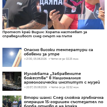
Протест край Видин: Хората настояват за
справедливост след смърт на пътя
Опасно високи температури са
обявени за утре
21:30, 05.08.2026
Чете се за: 02:25 мин.
Изложбата „Забравените
божества“ в Националния
археологически институт с музей
при БАН
20:57, 05.08.2026
Чете се за: 02:52 мин.
Втори шанс: След сложна гръбначна
операция 15-годишен състезател по
борба отново е на крака