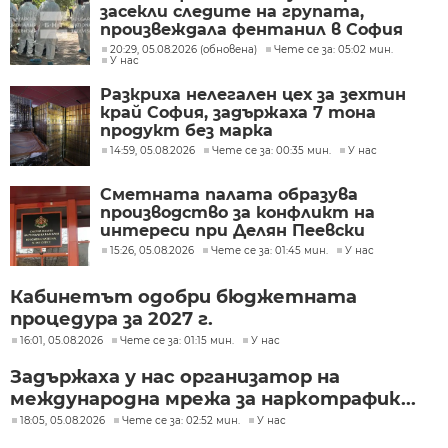
засекли следите на групата,
произвеждала фентанил в София
20:29, 05.08.2026 (обновена)
Чете се за: 05:02 мин.
У нас
Разкриха нелегален цех за зехтин
край София, задържаха 7 тона
продукт без марка
14:59, 05.08.2026
Чете се за: 00:35 мин.
У нас
Сметната палата образува
производство за конфликт на
интереси при Делян Пеевски
15:26, 05.08.2026
Чете се за: 01:45 мин.
У нас
Кабинетът одобри бюджетната
процедура за 2027 г.
16:01, 05.08.2026
Чете се за: 01:15 мин.
У нас
Задържаха у нас организатор на
международна мрежа за наркотрафик...
18:05, 05.08.2026
Чете се за: 02:52 мин.
У нас