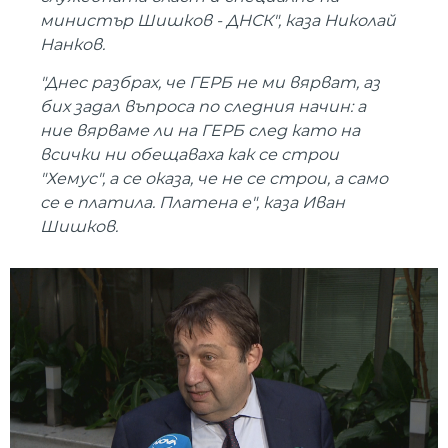
министър Шишков - ДНСК", каза Николай
Нанков.
"Днес разбрах, че ГЕРБ не ми вярват, аз
бих задал въпроса по следния начин: а
ние вярваме ли на ГЕРБ след като на
всички ни обещаваха как се строи
"Хемус", а се оказа, че не се строи, а само
се е платила. Платена е", каза Иван
Шишков.