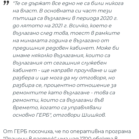
"Те се държат все едно не са били никога
на власт. В основната си част тези
пътища са възлагани в периода 2020 г.
до лятото на 2021 г. Всичко, което е
възлагано след това, тоест в рамките
на миналата година е възлагано от
предишния редовен кабинет. Може би
имаме няколко възлагания, които са
възлагания от сегашния служебен
кабинет - ще направя проучване и ще
разбера и ще мога да му отговоря, но
разбира се, процентно отношение за
ремонтите като възлагане - това са
ремонти, които са възлагани във
времето, когато са управлявали
основно ГЕРБ", отговори Шишков.
От ГЕРБ посочиха, че по оперативна програма
"Региони в растеж" има над 1700 обекта в