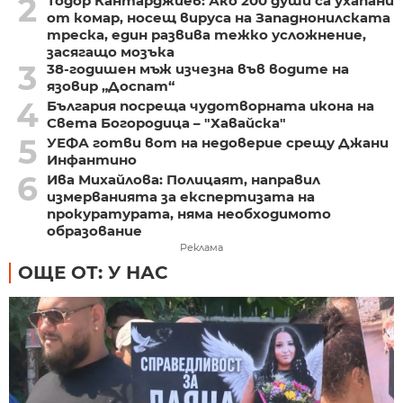
2
Тодор Кантарджиев: Ако 200 души са ухапани
от комар, носещ вируса на Западнонилската
треска, един развива тежко усложнение,
засягащо мозъка
3
38-годишен мъж изчезна във водите на
язовир „Доспат“
4
България посреща чудотворната икона на
Света Богородица – "Хавайска"
5
УЕФА готви вот на недоверие срещу Джани
Инфантино
6
Ива Михайлова: Полицаят, направил
измерванията за експертизата на
прокуратурата, няма необходимото
образование
Реклама
ОЩЕ ОТ: У НАС