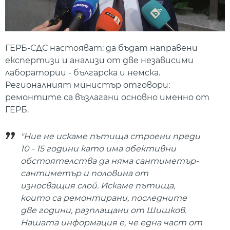
ГЕРБ-СДС настояват: да бъдат направени
експертизи и анализи от две независими
лаборатории - българска и немска.
Регионалният министър отговори:
ремонтите са възлагани основно именно от
ГЕРБ.
"Ние не искаме пътища строени преди
10 - 15 години като има обективни
обстоятелства да няма сантиметър-
сантиметър и половина от
износващия слой. Искаме пътища,
които са ремонтирани, последните
две години, разплащани от Шишков.
Нашата информация е, че една част от