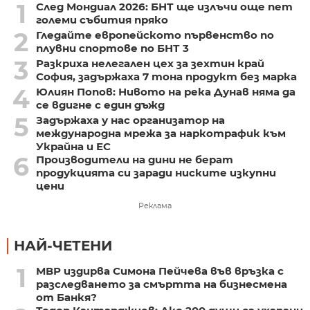
1
След Мондиал 2026: БНТ ще излъчи още пет
големи събития пряко
2
Гледайте европейското първенство по
плувни спортове по БНТ 3
3
Разкриха нелегален цех за зехтин край
София, задържаха 7 тона продукт без марка
4
Юлиян Попов: Нивото на река Дунав няма да
се вдигне с един дъжд
5
Задържаха у нас организатор на
международна мрежа за наркотрафик към
Украйна и ЕС
6
Производители на дини не берат
продукцията си заради ниските изкупни
цени
Реклама
НАЙ-ЧЕТЕНИ
1
МВР издирва Симона Пейчева във връзка с
разследването за смъртта на бизнесмена
от Банкя?