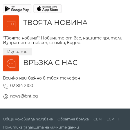
ТВОЯТА НОВИНА
"Твоята новина"! Новините от вас, нашите зрители!
Изпратете текст, снимки, видео.
Изпрати
ВРЪЗКА С НАС
Всичко най-важно в твоя телефон
02 814 2100
news@bnt.bg
Общи условия за ползване
Обратна връзка
СЕМ
ECPT
Политика за защита на личните данни