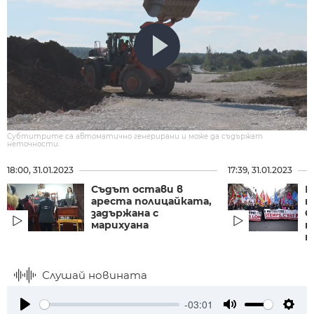
Субтитрите са автоматично генерирани и може да съдържат
неточности.
18:00, 31.01.2023
17:39, 31.01.2023
Съдът остави в
В
ареста полицайката,
п
задържана с
Ф
марихуана
п
на
Слушай новината
-03:01