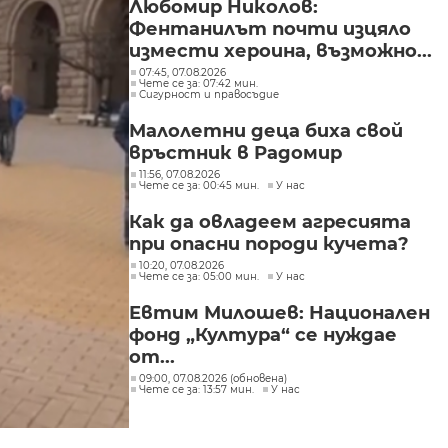
Любомир Николов:
Фентанилът почти изцяло
измести хероина, възможно...
07:45, 07.08.2026
Чете се за: 07:42 мин.
Сигурност и правосъдие
Малолетни деца биха свой
връстник в Радомир
11:56, 07.08.2026
Чете се за: 00:45 мин.
У нас
Как да овладеем агресията
при опасни породи кучета?
10:20, 07.08.2026
Чете се за: 05:00 мин.
У нас
Евтим Милошев: Национален
фонд „Култура“ се нуждае
от...
09:00, 07.08.2026 (обновена)
Чете се за: 13:57 мин.
У нас