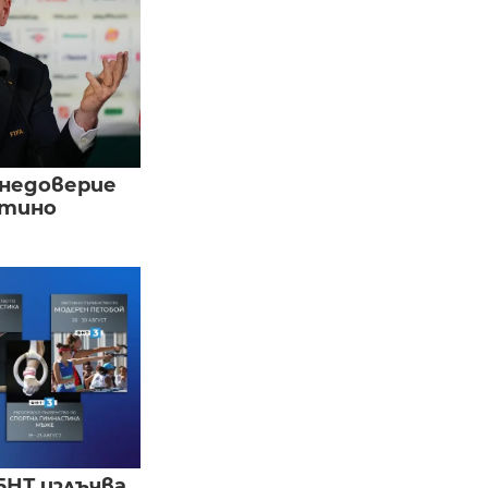
 недоверие
нтино
БНТ излъчва