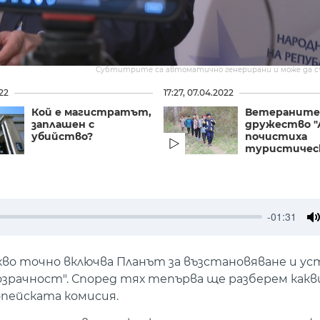
Субтитрите са автоматично генерирани и може да 
022
17:27, 07.04.2022
Кой е магистратът,
Ветераните
заплашен с
дружество "
убийство?
почистиха
туристическ
-01:31
M
акво точно включва Планът за възстановяване и у
озрачност". Според тях тепърва ще разберем какв
пейската комисия.