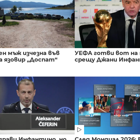
ен мъж изчезна във
УЕФА готви вот на
а язовир „Доспат“
срещу Джани Инфа
драви Инфантино, но
След Мондиал 2026: 