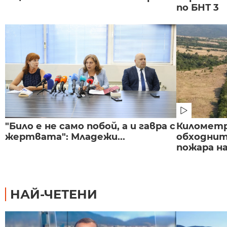
по БНТ 3
"Било е не само побой, а и гавра с
Километр
жертвата": Младежи...
обходнит
пожара на
НАЙ-ЧЕТЕНИ