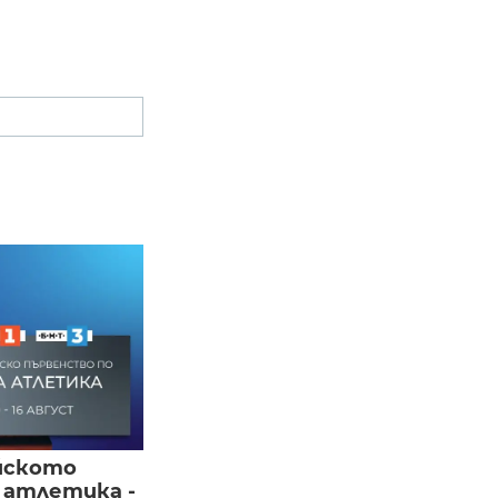
йското
 атлетика -