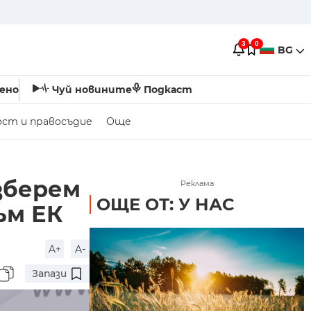
3
0
BG
ено
Чуй новините
Подкаст
ост и правосъдие
Още
азберем
Реклама
ОЩЕ ОТ: У НАС
ъм ЕК
A+
A-
Запази