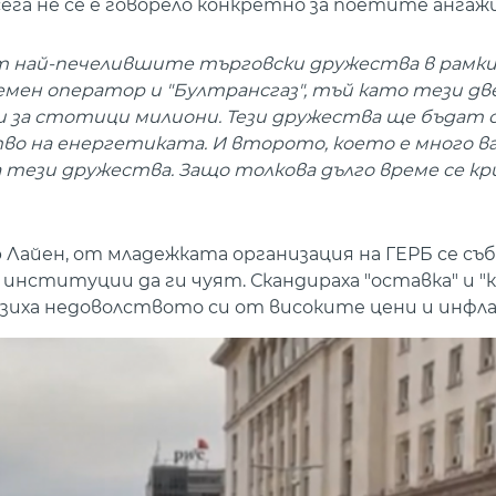
сега не се е говорело конкретно за поетите анга
от най-печелившите търговски дружества в рамк
мен оператор и "Бултрансгаз", тъй като тези дв
би за стотици милиони. Тези дружества ще бъдат
о на енергетиката. И второто, което е много в
 тези дружества. Защо толкова дълго време се к
Лайен, от младежката организация на ГЕРБ се съб
нституции да ги чуят. Скандираха "оставка" и "к
разиха недоволството си от високите цени и инфла