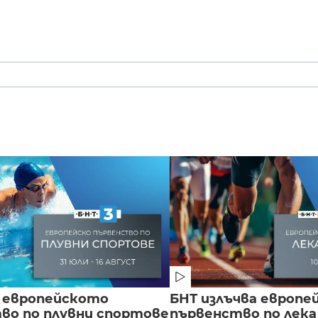
 европейското
БНТ излъчва европе
во по плувни спортове
първенство по лека