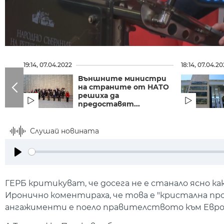
19:14, 07.04.2022
18:14, 07.04.2
Външните министри
на страните от НАТО
решиха да
предоставят...
Слушай новината
Play
ГЕРБ критикуват, че досега не е станало ясно к
Иронично коментираха, че това е "кристална пр
ангажименти е поело правителството към Евро