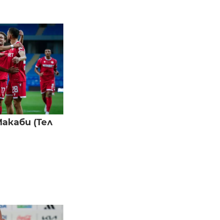
акаби (Тел