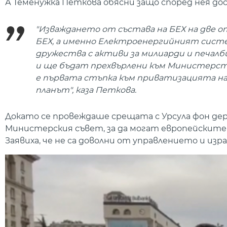
А Теменужка Петкова обясни защо според нея до
"Изваждането от състава на БЕХ на две 
БЕХ, а именно Електроенергийният систе
дружества с активи за милиарди и печал
и ще бъдат прехвърлени към Министерств
е първата стъпка към приватизацията на
планът", каза Петкова.
Докато се провеждаше срещата с Урсула фон дер 
Министерския съвет, за да могат европейските и
Заявиха, че не са доволни от управлението и из