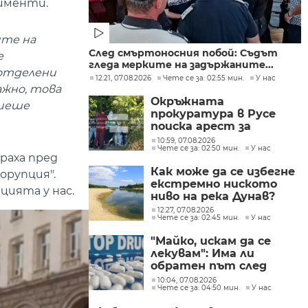
жименти.
ите на
След смъртоносния побой: Съдът
е
гледа мерките на задържаните...
 отделени
12:21, 07.08.2026
Чете се за: 02:55 мин.
У нас
ажно, това
Окръжната
риеше
прокуратура в Русе
поиска арест за
петима от
10:59, 07.08.2026
Чете се за: 02:50 мин.
У нас
участниците в
раха пред
групите, свързани с
Как може да се избегне
орупция".
разбитата
екстремно ниското
лаборатория за
цията у нас.
ниво на река Дунав?
фентанил
12:27, 07.08.2026
Чете се за: 02:45 мин.
У нас
"Майко, искам да се
лекувам": Има ли
обратен път след
фентанила
10:04, 07.08.2026
Чете се за: 04:50 мин.
У нас