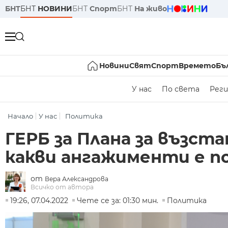
БНТ
БНТ
НОВИНИ
БНТ
Спорт
БНТ
На живо
Новини
Свят
Спорт
Времето
Бъ
У нас
По света
Реги
Начало
У нас
Политика
ГЕРБ за Плана за възст
какви ангажименти е п
от
Вера Александрова
Всичко от автора
19:26, 07.04.2022
Чете се за: 01:30 мин.
Политика