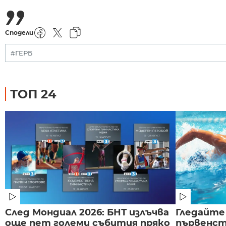
Сподели
#ГЕРБ
ТОП 24
След Мондиал 2026: БНТ излъчва
Гледайте
още пет големи събития пряко
първенст