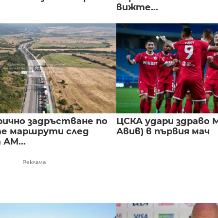
вижте...
ично задръстване по
ЦСКА удари здраво М
е маршрути след
Авив) в първия мач
 АМ...
Реклама