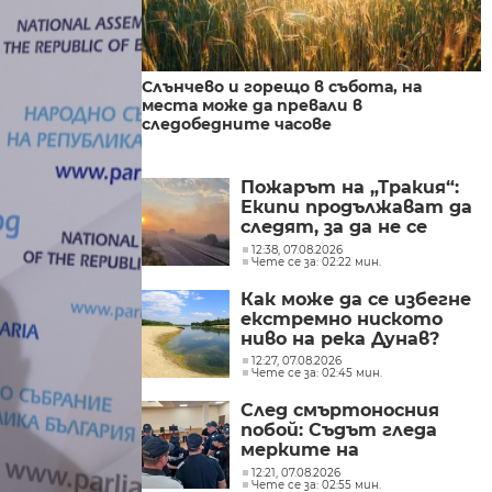
Слънчево и горещо в събота, на
места може да превали в
следобедните часове
Пожарът на „Тракия“:
Екипи продължават да
следят, за да не се
разпространява
12:38, 07.08.2026
Чете се за: 02:22 мин.
огънят
Как може да се избегне
екстремно ниското
ниво на река Дунав?
12:27, 07.08.2026
Чете се за: 02:45 мин.
След смъртоносния
побой: Съдът гледа
мерките на
задържаните
12:21, 07.08.2026
Чете се за: 02:55 мин.
тийнейджъри