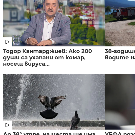
Тодор Кантарджиев: Ако 200
38-годиш
души са ухапани от комар,
водите н
носещ вируса...
До 38° утре, на места ще има
УЕФА поз