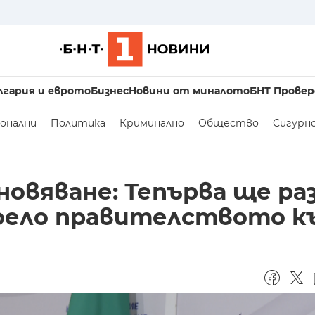
лгария и еврото
Бизнес
Новини от миналото
БНТ Провер
онални
Политика
Криминално
Общество
Сигурн
ановяване: Тепърва ще р
оело правителството к