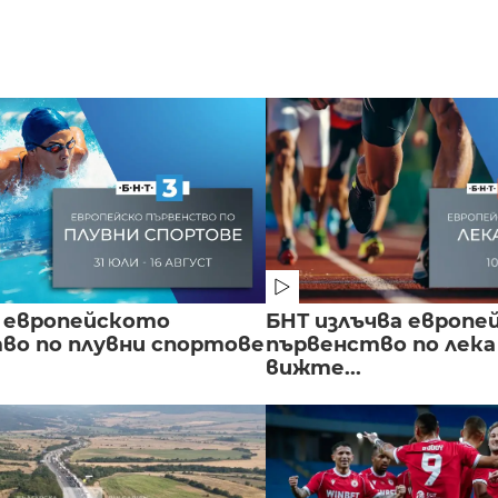
 европейското
БНТ излъчва европе
во по плувни спортове
първенство по лека
вижте...