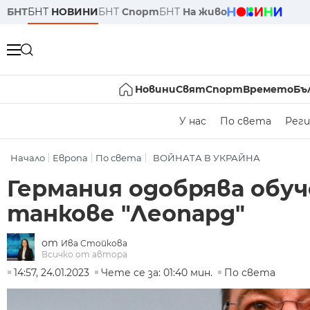
БНТ
БНТ
НОВИНИ
БНТ
Спорт
БНТ
На живо
Новини
Свят
Спорт
Времето
Бъ
У нас
По света
Реги
Начало
Европа
По света
ВОЙНАТА В УКРАЙНА
Германия одобрява обуч
танкове "Леопард"
от
Ива Стойкова
Всичко от автора
14:57, 24.01.2023
Чете се за: 01:40 мин.
По света