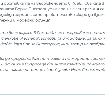
ши доставката на въоръжението в Киев. Това каза 
ната Борис Писториус на среща с генералния се
адежда германското правителство скоро да взем
тежки и модерни оръжия.
ето вече казах и в Рамщайн, че насърчаваме наши
нкове "Леопард", готови за използване, да започ
кове", каза Борис Писториус, министър на отбра
ва да предоставим по-тежки и по-модерни систе
о. Обсъдихме въпроса за бойните танкове. Консул
е ще имаме решение скоро", заяви Йенс Столтенб