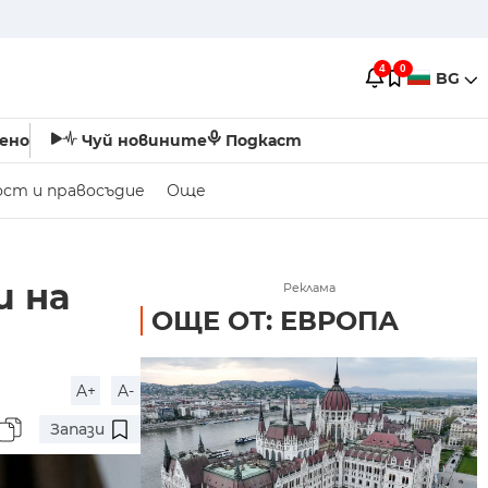
4
0
BG
ено
Чуй новините
Подкаст
ост и правосъдие
Още
и на
Реклама
ОЩЕ ОТ: ЕВРОПА
A+
A-
Запази