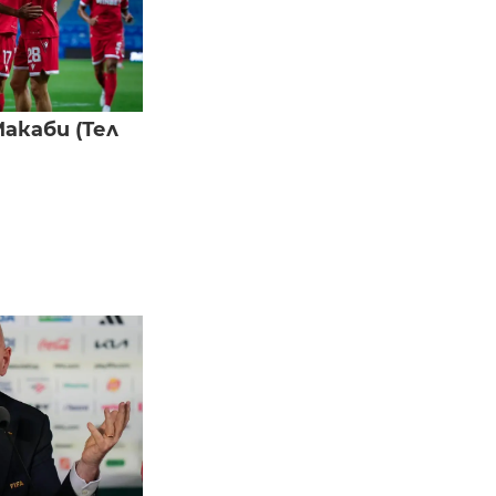
акаби (Тел