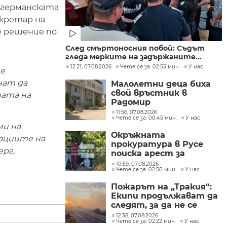
в германската
кретар на
е решение по
След смъртоносния побой: Съдът
гледа мерките на задържаните...
12:21, 07.08.2026
Чете се за: 02:55 мин.
У нас
те
нат да
Малолетни деца биха
свой връстник в
ната на
Радомир
11:56, 07.08.2026
Чете се за: 00:45 мин.
У нас
ми на
Окръжната
тациите на
прокуратура в Русе
ерг,
поиска арест за
петима от
10:59, 07.08.2026
Чете се за: 02:50 мин.
У нас
участниците в
групите, свързани с
Пожарът на „Тракия“:
разбитата
Екипи продължават да
лаборатория за
следят, за да не се
фентанил
разпространява
12:38, 07.08.2026
Чете се за: 02:22 мин.
У нас
огънят