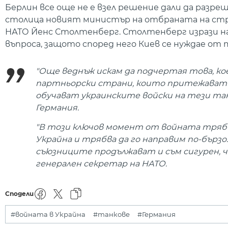
Берлин все още не е взел решение дали да разре
столица новият министър на отбраната на стра
НАТО Йенс Столтенберг. Столтенберг изрази н
въпроса, защото според него Киев се нуждае от 
"Още веднъж искам да подчертая това, ко
партньорски страни, които притежават та
обучават украинските войски на тези тан
Германия.
"В този ключов момент от войната тряб
Украйна и трябва да го направим по-бърз
съюзниците продължават и съм сигурен, ч
генерален секретар на НАТО.
Сподели
#войната в Украйна
#танкове
#Германия