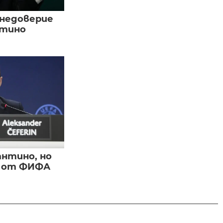
 недоверие
нтино
нтино, но
и от ФИФА