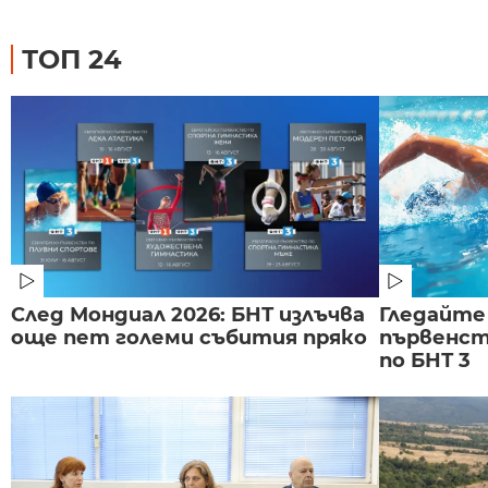
ТОП 24
След Мондиал 2026: БНТ излъчва
Гледайте
още пет големи събития пряко
първенст
по БНТ 3