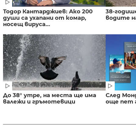
Тодор Кантарджиев: Ако 200
38-годиш
души са ухапани от комар,
водите н
носещ вируса...
До 38° утре, на места ще има
След Монд
валежи и гръмотевици
още пет 