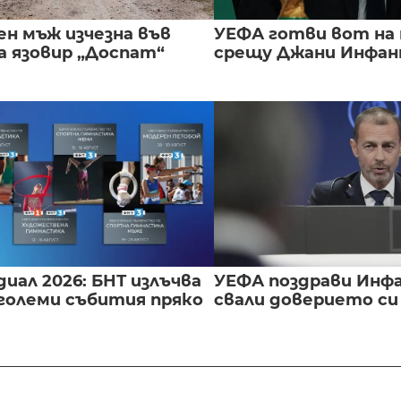
ен мъж изчезна във
УЕФА готви вот на
а язовир „Доспат“
срещу Джани Инфа
иал 2026: БНТ излъчва
УЕФА поздрави Инфа
големи събития пряко
свали доверието с