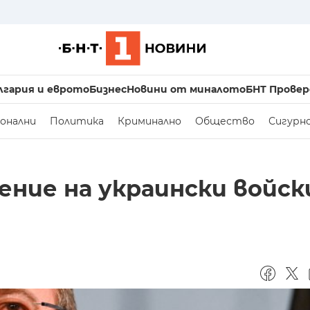
лгария и еврото
Бизнес
Новини от миналото
БНТ Провер
онални
Политика
Криминално
Общество
Сигурн
ение на украински войск