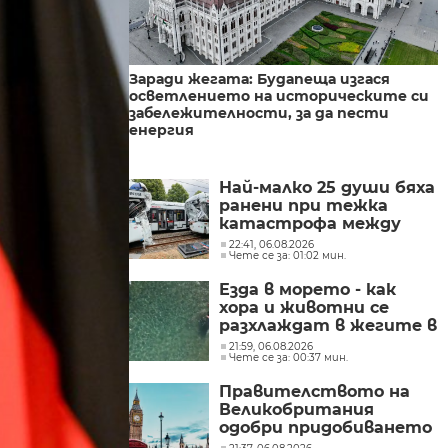
Заради жегата: Будапеща изгася
осветлението на историческите си
забележителности, за да пести
енергия
Най-малко 25 души бяха
ранени при тежка
катастрофа между
трамваи в западната
22:41, 06.08.2026
Чете се за: 01:02 мин.
част на Германия
Езда в морето - как
хора и животни се
разхлаждат в жегите в
Хърватска
21:59, 06.08.2026
Чете се за: 00:37 мин.
Правителството на
Великобритания
одобри придобиването
на „Уорнър Брос