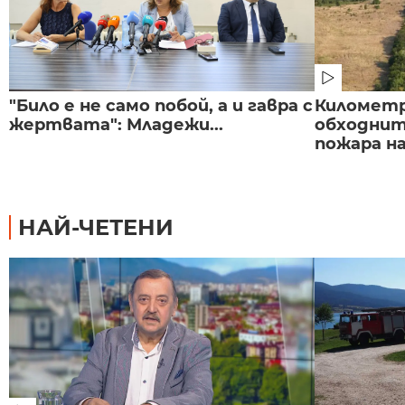
"Било е не само побой, а и гавра с
Километр
жертвата": Младежи...
обходнит
пожара на
НАЙ-ЧЕТЕНИ