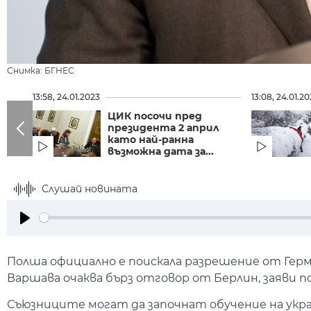
Снимка: БГНЕС
13:58, 24.01.2023
13:08, 24.01.2
ЦИК посочи пред
президента 2 април
като най-ранна
възможна дата за...
Слушай новината
Play
Полша официално е поискала разрешение от Герма
Варшава очаква бърз отговор от Берлин, заяви
Съюзниците могат да започнат обучение на украи