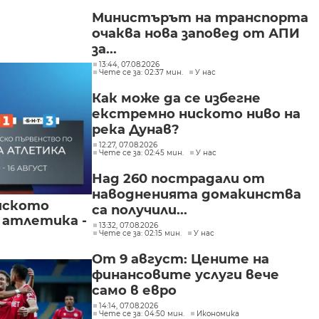
Министърът на транспорта
очаква нова заповед от АПИ
за...
13:44, 07.08.2026
Чете се за: 02:37 мин.
У нас
Как може да се избегне
екстремно ниското ниво на
река Дунав?
12:27, 07.08.2026
Чете се за: 02:45 мин.
У нас
Над 260 пострадали от
наводненията домакинства
йското
са получили...
 атлетика -
13:32, 07.08.2026
Чете се за: 02:15 мин.
У нас
От 9 август: Цените на
финансовите услуги вече
само в евро
14:14, 07.08.2026
Чете се за: 04:50 мин.
Икономика