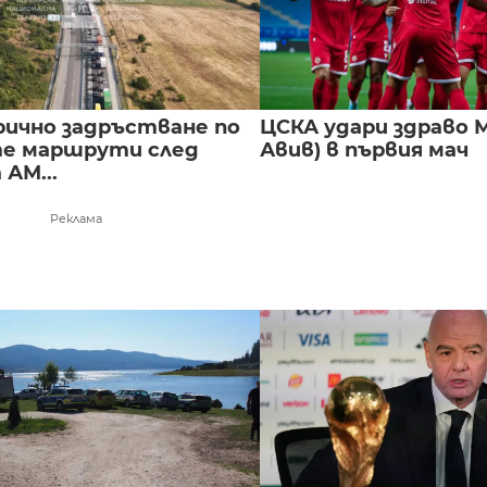
ично задръстване по
ЦСКА удари здраво М
е маршрути след
Авив) в първия мач
 АМ...
Реклама