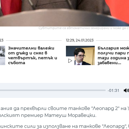
Субтитрите са автоматично генерирани и може да 
023
12:29, 24.01.2023
Значителни валежи
България мож
от дъжд и сняг в
получи пари 
четвъртък, петък и
тази година 
събота
забавени...
-01:31
M
ния да прехвърли своите танкове "Леопард 2" на 
 полският премиер Матеуш Моравецки.
нските сили за използване на танкове "Леопард", 