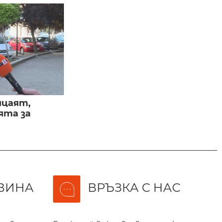
ицаят,
ята за
ВИНА
ВРЪЗКА С НАС