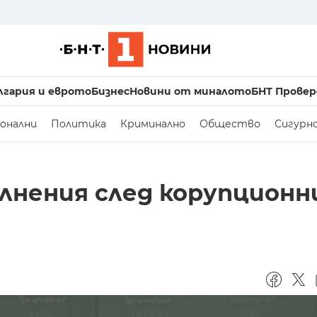
лгария и еврото
Бизнес
Новини от миналото
БНТ Провер
онални
Политика
Криминално
Общество
Сигурн
олнения след корупционн