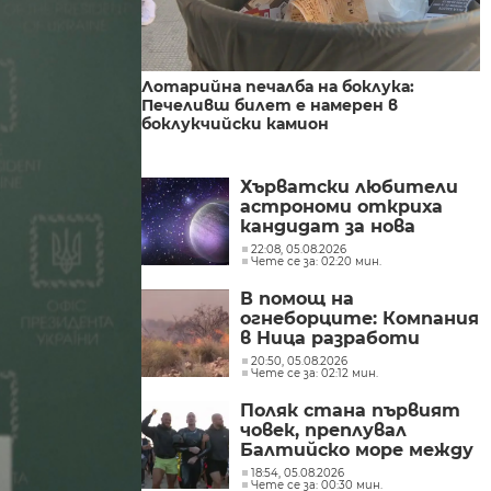
Лотарийна печалба на боклука:
Печеливш билет е намерен в
боклукчийски камион
Хърватски любители
астрономи откриха
кандидат за нова
планетарна мъглявина
22:08, 05.08.2026
Чете се за: 02:20 мин.
В помощ на
огнеборците: Компания
в Ница разработи
система за
20:50, 05.08.2026
Чете се за: 02:12 мин.
предвиждане на
разпространението на
Поляк стана първият
пожари
човек, преплувал
Балтийско море между
Швеция и Полша без
18:54, 05.08.2026
Чете се за: 00:30 мин.
спиране и почивка