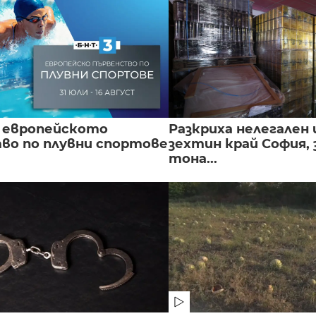
 европейското
Разкриха нелегален 
во по плувни спортове
зехтин край София, 
тона...