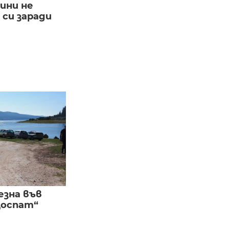
ини не
си заради
езна във
Доспат“