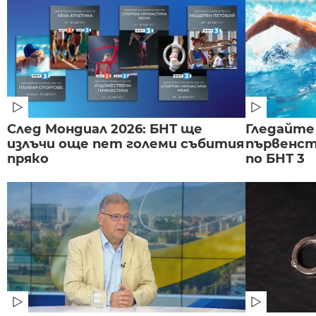
След Мондиал 2026: БНТ ще
Гледайте
излъчи още пет големи събития
първенст
пряко
по БНТ 3