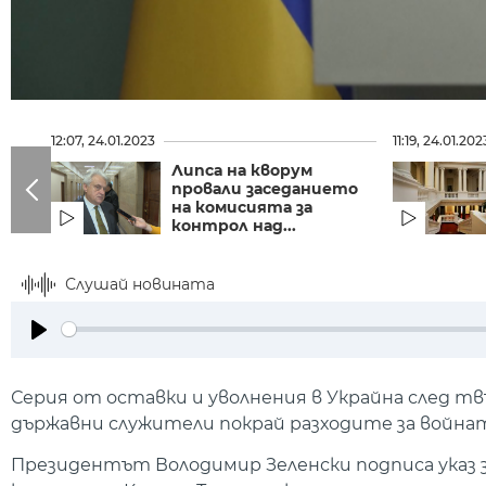
12:07, 24.01.2023
11:19, 24.01.202
Липса на кворум
провали заседанието
на комисията за
контрол над...
Слушай новината
Play
Серия от оставки и уволнения в Украйна след тв
държавни служители покрай разходите за войнат
Президентът Володимир Зеленски подписа указ 