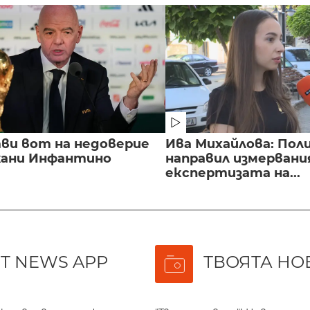
ви вот на недоверие
Ива Михайлова: Пол
ани Инфантино
направил измервани
експертизата на...
T NEWS APP
ТВОЯТА НО