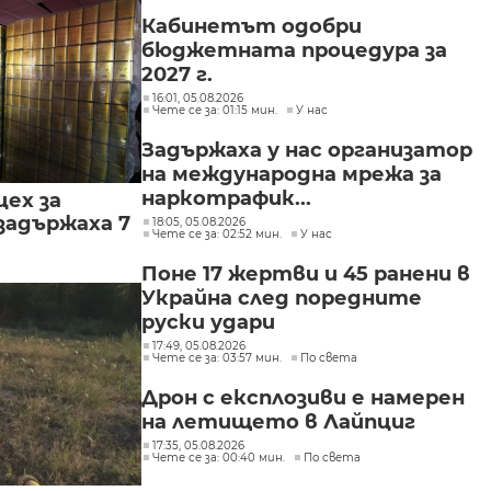
Кабинетът одобри
бюджетната процедура за
2027 г.
16:01, 05.08.2026
Чете се за: 01:15 мин.
У нас
Задържаха у нас организатор
на международна мрежа за
наркотрафик...
цех за
задържаха 7
18:05, 05.08.2026
Чете се за: 02:52 мин.
У нас
Поне 17 жертви и 45 ранени в
Украйна след поредните
руски удари
17:49, 05.08.2026
Чете се за: 03:57 мин.
По света
Дрон с експлозиви е намерен
на летището в Лайпциг
17:35, 05.08.2026
Чете се за: 00:40 мин.
По света