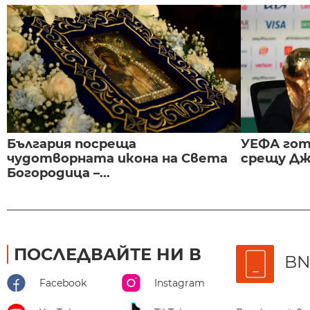
България посреща
УЕФА гот
чудотворната икона на Света
срещу Дж
Богородица –...
ПОСЛЕДВАЙТЕ НИ В
BN
Facebook
Instagram