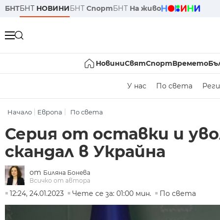
БНТ
БНТ
НОВИНИ
БНТ
Спорт
БНТ
На живо
Новини
Свят
Спорт
Времето
Бъ
У нас
По света
Реги
Начало
Европа
По света
Серия от оставки и ув
скандал в Украйна
от
Биляна Бонева
Всичко от автора
12:24, 24.01.2023
Чете се за: 01:00 мин.
По света