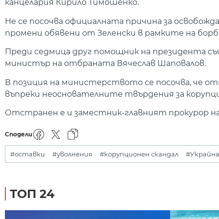
канцелария Кирило Тимошенко.
Не се посочва официалната причина за освобожд
промени обявени от Зеленски в рамките на борб
Преди седмица друг помощник на президента съ
министър на отбраната Вячеслав Шаповалов.
В позиция на министерството се посочва, че о
въпреки неоснователните твърдения за корупци
Отстранен е и заместник-главният прокурор на
Сподели
#оставки
#уволнения
#корупционен скандал
#Украйн
ТОП 24