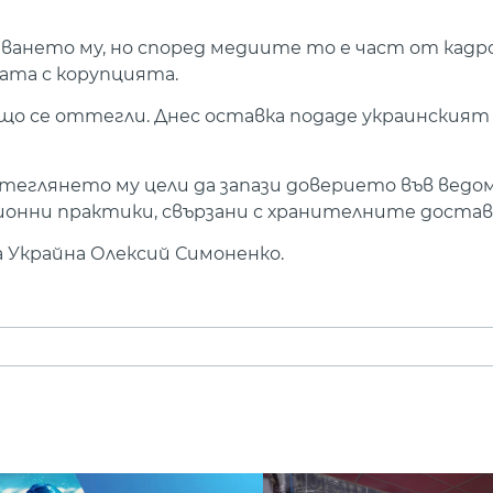
аването му, но според медиите то е част от кад
ата с корупцията.
що се оттегли. Днес оставка подаде украинският
ттеглянето му цели да запази доверието във вед
онни практики, свързани с хранителните достав
 Украйна Олексий Симоненко.
а