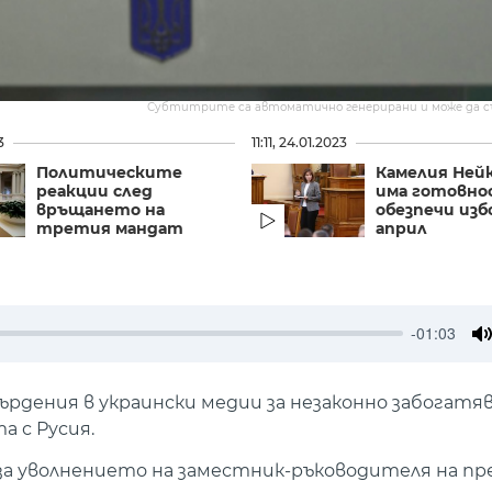
Субтитрите са автоматично генерирани и може да 
3
11:11, 24.01.2023
Политическите
Камелия Нейк
реакции след
има готовно
връщането на
обезпечи изб
третия мандат
април
-01:03
M
ърдения в украински медии за незаконно забогатяв
а с Русия.
за уволнението на заместник-ръководителя на п