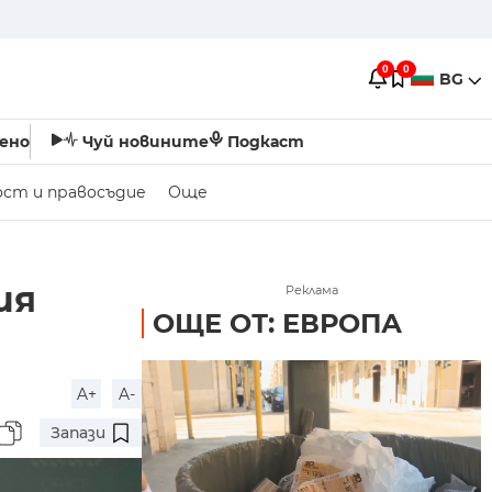
0
0
BG
ено
Чуй новините
Подкаст
ост и правосъдие
Още
ия
Реклама
ОЩЕ ОТ: ЕВРОПА
A+
A-
Запази