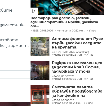
ровите
Неоторозиран достъп, засягащ
административни мрежи, засякоха
 заместник-
от...
16:25, 05.08.2026
Чете се за: 00:52 мин.
У нас
Антимафиоти от Русе
омството
първи засекли следите
ки за армията.
на групата,
произвеждала
20:29, 05.08.2026 (обновена)
Чете се за: 05:02 мин.
У нас
фентанил в София
Разкриха нелегален цех
за зехтин край София,
задържаха 7 тона
продукт без марка
14:59, 05.08.2026
Чете се за: 00:35 мин.
У нас
Сметната палата
образува производство
за конфликт на
интереси при Делян
15:26, 05.08.2026
Чете се за: 01:45 мин.
У нас
Пеевски