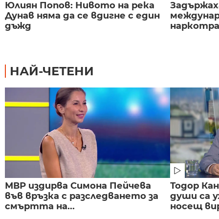
Юлиян Попов: Нивото на река
Задържаха
Дунав няма да се вдигне с един
междунар
дъжд
наркотраф
НАЙ-ЧЕТЕНИ
МВР издирва Симона Пейчева
Тодор Ка
във връзка с разследването за
души са у
смъртта на...
носещ вир