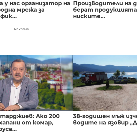
 у нас организатор на
Производители на д
одна мрежа за
берат продукцията 
ик...
ниските...
Реклама
нтарджиев: Ако 200
38-годишен мъж изч
хапани от комар,
водите на язовир „
уса...