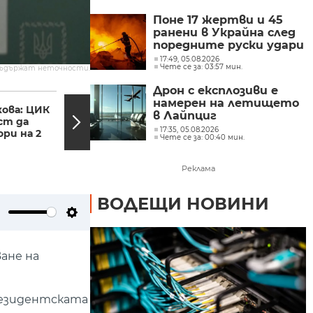
Поне 17 жертви и 45
ранени в Украйна след
поредните руски удари
17:49, 05.08.2026
Чете се за: 03:57 мин.
съдържат неточности.
Дрон с експлозиви е
10:19, 24.01.2023
09:57,
намерен на летището
ова: ЦИК
След 9 години работа в
в Лайпциг
ст да
Испания семейство от
17:35, 05.08.2026
ори на 2
Огняново се връща в...
Чете се за: 00:40 мин.
Реклама
ВОДЕЩИ НОВИНИ
ute
Settings
ане на
резидентската