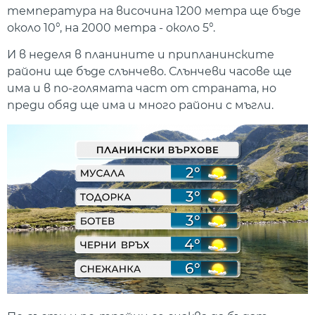
температура на височина 1200 метра ще бъде
около 10°, на 2000 метра - около 5°.
И в неделя в планините и припланинските
райони ще бъде слънчево. Слънчеви часове ще
има и в по-голямата част от страната, но
преди обяд ще има и много райони с мъгли.