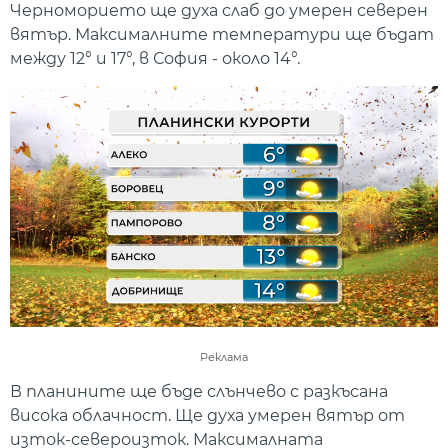
Черноморието ще духа слаб до умерен северен
вятър. Максималните температури ще бъдат
между 12° и 17°, в София - около 14°.
Реклама
В планините ще бъде слънчево с разкъсана
висока облачност. Ще духа умерен вятър от
изток-североизток. Максималната