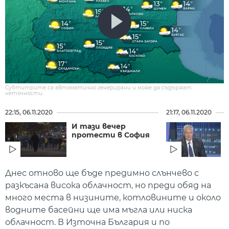
Субтитрите са автоматично генерирани и може да съдържат
неточности.
22:15, 06.11.2020
21:17, 06.11.2020
И тази вечер
протести в София
Днес отново ще бъде предимно слънчево с
разкъсана висока облачност, но преди обяд на
много места в низините, котловините и около
водните басейни ще има мъгла или ниска
облачност. В Източна България и по