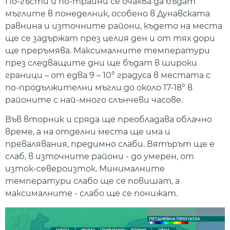
По-гъсти и по-трайни се очаква да бъдат
мъглите в понеделник, особено в Дунавската
равнина и източните райони, където на места
ще се задържат през целия ден и от тях дори
ще преръмява. Максималните температури
през следващите дни ще бъдат в широки
граници – от едва 9 – 10° градуса в местата с
по-продължителни мъгли до около 17-18° в
районите с най-много слънчеви часове.
Във вторник и сряда ще преобладава облачно
време, а на отделни места ще има и
превалявания, предимно слаби. Вятърът ще е
слаб, в източните райони - до умерен, от
изток-североизток. Минималните
температури слабо ще се повишат, а
максималните - слабо ще се понижат.