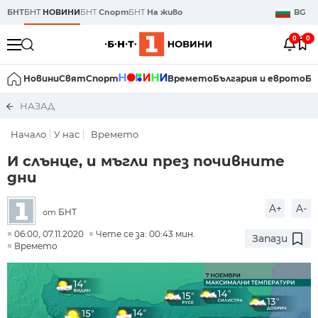
БНТ
БНТ
НОВИНИ
БНТ
Спорт
БНТ
На живо
BG
0
0
Новини
Свят
Спорт
Времето
България и еврото
Би
НАЗАД
Начало
У нас
Времето
И слънце, и мъгли през почивните
дни
A+
A-
БНТ
от
06:00, 07.11.2020
Чете се за: 00:43 мин.
Запази
Времето