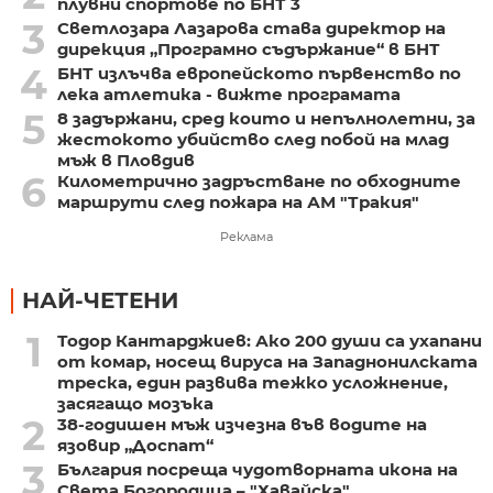
плувни спортове по БНТ 3
3
Светлозара Лазарова става директор на
дирекция „Програмно съдържание“ в БНТ
4
БНТ излъчва европейското първенство по
лека атлетика - вижте програмата
5
8 задържани, сред които и непълнолетни, за
жестокото убийство след побой на млад
мъж в Пловдив
6
Километрично задръстване по обходните
маршрути след пожара на АМ "Тракия"
Реклама
НАЙ-ЧЕТЕНИ
1
Тодор Кантарджиев: Ако 200 души са ухапани
от комар, носещ вируса на Западнонилската
треска, един развива тежко усложнение,
засягащо мозъка
2
38-годишен мъж изчезна във водите на
язовир „Доспат“
3
България посреща чудотворната икона на
Света Богородица – "Хавайска"