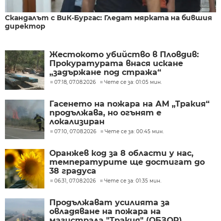
Скандалът с ВиК-Бургас: Гледат мярката на бившия
директор
Жестокото убийство в Пловдив:
Прокуратурата внася искане
„задържане под стража“
07:18, 07.08.2026
Чете се за: 01:05 мин.
Гасенето на пожара на АМ „Тракия“
продължава, но огънят е
локализиран
07:10, 07.08.2026
Чете се за: 00:45 мин.
Оранжев код за 8 области у нас,
температурите ще достигат до
38 градуса
06:31, 07.08.2026
Чете се за: 01:35 мин.
Продължават усилията за
овладяване на пожара на
магистрала "Тракия" (ОБЗОР)