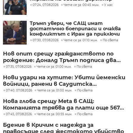
07:24, 07.08.2026
Чете се за: 00:45 мин.
У нас
Тръмп увери, че САЩ имат
достатъчно боеприпаси и очаква
конфликтът с Иран да приключи
скоро
07:30, 07.08.2026
Чете се за: 01:10 мин.
По света
Нов опит срещу гражданството по
рождение: Доналд Тръмп подписа два...
07:35, 07.08.2026
Чете се за: 01:00 мин.
По света
Нови удари на хутите: Убити йеменски
войници, ранени в Саудитска...
07:40, 07.08.2026
Чете се за: 01:00 мин.
По света
Нова глоба срещу Meta в САЩ:
Компанията трябва да плати още 567...
07:45, 07.08.2026
Чете се за: 00:55 мин.
По света
Бдение в Кричим с надежда за
правосъдие след жестокото убийство