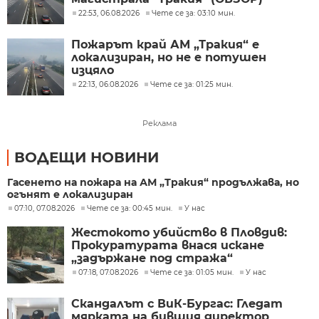
22:53, 06.08.2026
Чете се за: 03:10 мин.
Пожарът край АМ „Тракия“ е
локализиран, но не е потушен
изцяло
22:13, 06.08.2026
Чете се за: 01:25 мин.
Реклама
ВОДЕЩИ НОВИНИ
Гасенето на пожара на АМ „Тракия“ продължава, но
огънят е локализиран
07:10, 07.08.2026
Чете се за: 00:45 мин.
У нас
Жестокото убийство в Пловдив:
Прокуратурата внася искане
„задържане под стража“
07:18, 07.08.2026
Чете се за: 01:05 мин.
У нас
Скандалът с ВиК-Бургас: Гледат
мярката на бившия директор