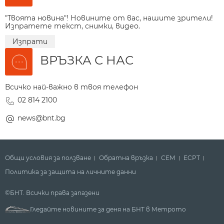
"Твоята новина"! Новините от вас, нашите зрители!
Изпратете текст, снимки, видео.
Изпрати
ВРЪЗКА С НАС
Всичко най-важно в твоя телефон
02 814 2100
news@bnt.bg
Общи условия за ползване
Обратна връзка
СЕМ
ECPT
Политика за защита на личните данни
©БНТ. Всички права запазени
Гледайте новините за деня на БНТ в Метрото