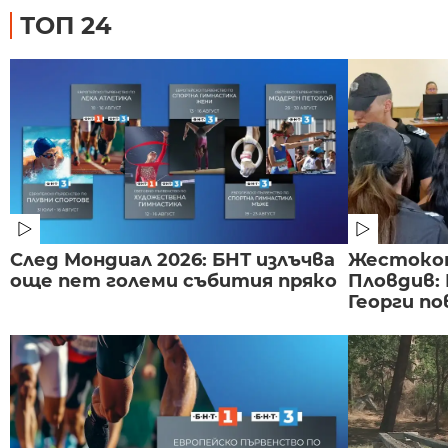
ТОП 24
След Мондиал 2026: БНТ излъчва
Жестоко
още пет големи събития пряко
Пловдив:
Георги по