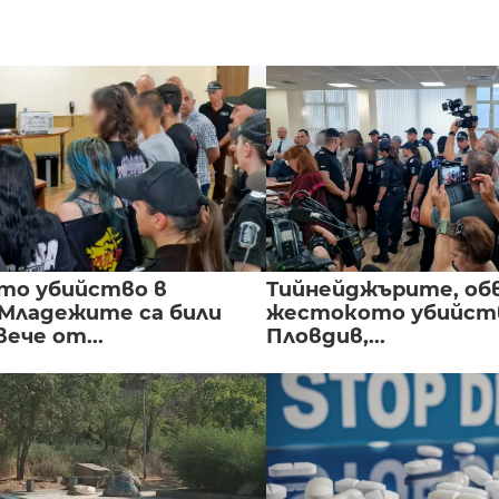
то убийство в
Тийнейджърите, об
 Младежите са били
жестокото убийств
вече от...
Пловдив,...