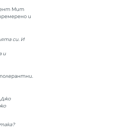
идент Мит
премерено и
ята си. И
а и
 толерантни.
 Джо
Джо
 така?