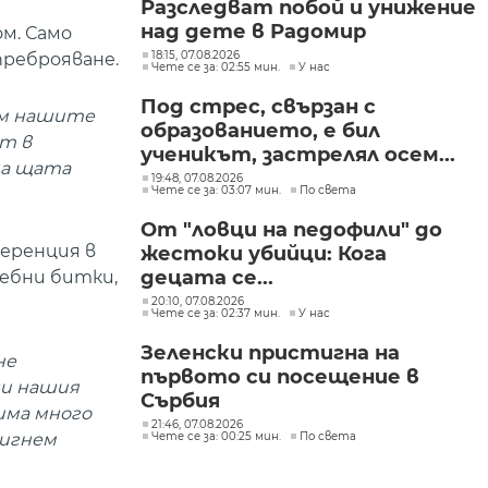
Разследват побой и унижение
над дете в Радомир
ом. Само
18:15, 07.08.2026
преброяване.
Чете се за: 02:55 мин.
У нас
Под стрес, свързан с
ъм нашите
образованието, е бил
т в
ученикът, застрелял осем...
на щата
19:48, 07.08.2026
Чете се за: 03:07 мин.
По света
От "ловци на педофили" до
ференция в
жестоки убийци: Кога
децата се...
дебни битки,
20:10, 07.08.2026
Чете се за: 02:37 мин.
У нас
Зеленски пристигна на
не
първото си посещение в
ши нашия
Сърбия
има много
21:46, 07.08.2026
тигнем
Чете се за: 00:25 мин.
По света