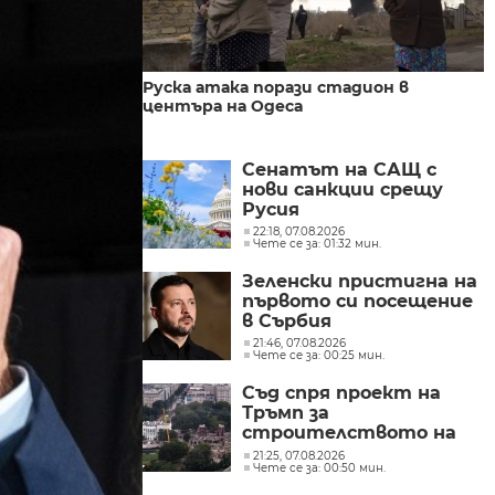
Руска атака порази стадион в
центъра на Одеса
Сенатът на САЩ с
нови санкции срещу
Русия
22:18, 07.08.2026
Чете се за: 01:32 мин.
Зеленски пристигна на
първото си посещение
в Сърбия
21:46, 07.08.2026
Чете се за: 00:25 мин.
Съд спря проект на
Тръмп за
строителството на
бална зала на
21:25, 07.08.2026
Чете се за: 00:50 мин.
стойност 400 млн.
долара