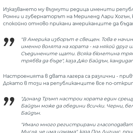
Изказването му възмути редица именити репуб
Ромни и губернаторът на Мериленд Лари Хогън, 
спокойно отново прикани американците да бъд
"В Америка изборът е свещен. Това е начи
именно волята на хората - на някой друг 
Съединените щати. Всяка бюлетина трябва
трябва да бъде", каза Джо Байдън, кандид
Настроенията в двата лагера са различни - пр
Докато в този на републиканците все по-открит
"Доналд Тръмп настрои хората един срещу 
Байдън може да обедини всички. Черни, бел
Байдън.
"Имало много регистрирани гласоподавате
Мисля, че има измама", каза Пол Дигинс, пр