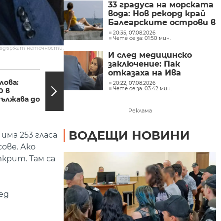
33 градуса на морската
вода: Нов рекорд край
Балеарските острови в
Средиземно море
20:35, 07.08.2026
Чете се за: 01:50 мин.
съдържат неточности.
И след медицинско
заключение: Пак
19:28, 06.11.2020
19:26,
отказаха на Ива
Михайлова да се лекува
лова:
Пешеходец загина в
20:22, 07.08.2026
Чете се за: 03:42 мин.
в България
0 в
катастрофа в Ямбол
ължава до
Реклама
ВОДЕЩИ НОВИНИ
има 253 гласа
ове. Ако
крит. Там са
ед