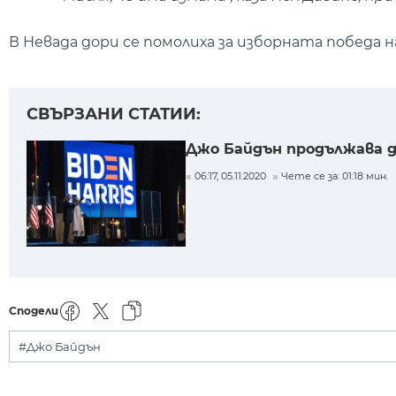
В Невада дори се помолиха за изборната победа н
СВЪРЗАНИ СТАТИИ:
Джо Байдън продължава д
06:17, 05.11.2020
Чете се за: 01:18 мин.
Сподели
#Джо Байдън