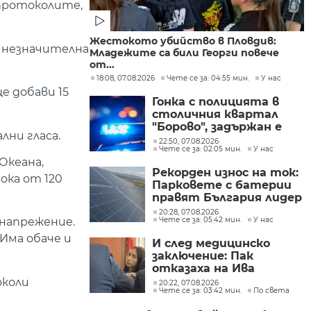
 протоколите,
Жестокото убийство в Пловдив:
с незначителна
Младежите са били Георги повече
от...
18:08, 07.08.2026
Чете се за: 04:55 мин.
У нас
е добави 15
Гонка с полицията в
столичния квартал
"Борово", задържан е
лни гласа.
мъж, у когото са
22:50, 07.08.2026
Чете се за: 02:05 мин.
У нас
намерени 460 000 евро
Океана,
Рекорден износ на ток:
ока от 120
Парковете с батерии
правят България лидер
на пазара
20:28, 07.08.2026
Чете се за: 05:42 мин.
У нас
 напрежение.
Има обаче и
И след медицинско
заключение: Пак
отказаха на Ива
Михайлова да се лекува
околи
20:22, 07.08.2026
Чете се за: 03:42 мин.
По света
в България