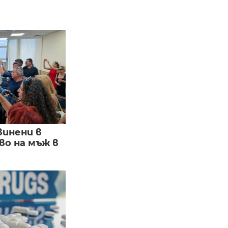
винени в
о на мъж в