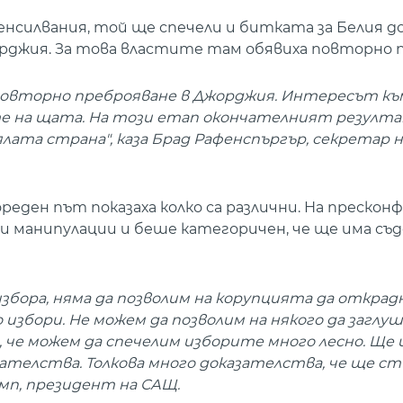
енсилвания, той ще спечели и битката за Белия д
жорджия. За това властите там обявиха повторно 
 повторно преброяване в Джорджия. Интересът к
те на щата. На този етап окончателният резулта
лата страна", каза Брад Рафенспъргър, секретар 
еден път показаха колко са различни. На прескон
ни манипулации и беше категоричен, че ще има съ
бора, няма да позволим на корупцията да открад
о избори. Не можем да позволим на някого да заглу
 че можем да спечелим изборите много лесно. Ще 
зателства. Толкова много доказателства, че ще с
ъмп, президент на САЩ.