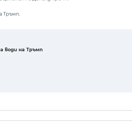
а Тръмп.
а води на Тръмп