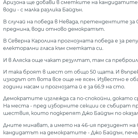
Аризона ще добави в сметките на кандидатите 
води - с малка разлика Байдън.
В случай на победа в Невада, претендентите за
преднина, води отново демократът.
В Северна Каролина прогнозната победа е за репу
електорални гласа към сметката си.
И в Аляска още чакат резултат, там са преброил
И така броят в шест от общо 50 щата. И въпре
изходът от вота все още не ясен. Известно е об
години насам и прогнозата й е за 66.9 на сто.
Демократите изглежда са по-спокойни, докато с
На места - пред изборните секции се събират 
шествия, които подкрепят Джо Байдън по оказал
Дните минават, а името на 46-ия президент на 
кандидатът на демократите - Джо Байдън, пече