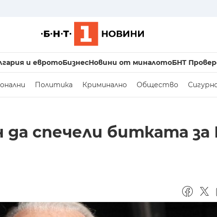
лгария и еврото
Бизнес
Новини от миналото
БНТ Провер
онални
Политика
Криминално
Общество
Сигурн
 да спечели битката за