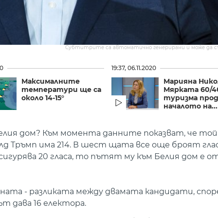
Субтитрите са автоматично генерирани и може да 
20
19:37, 06.11.2020
Максималните
Марияна Нико
температури ще са
Мярката 60/4
около 14-15°
туризма прод
началото на...
елия дом? Към момента данните показват, че той 
лд Тръмп има 214. В шест щата все още броят глас
гурява 20 гласа, то пътят му към Белия дом е от
ната - разликата между двамата кандидати, спор
т дава 16 електора.