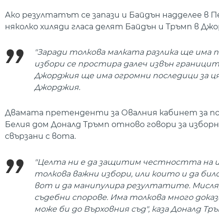
Ако резултатът се запази и Байдън надделее в П
няколко хиляди гласа делят Байдън и Тръмп в Д
"Заради толкова малката разлика ще има
избори се простира далеч извън граници
Джорджия ще има огромни последици за ця
Джорджия.
Двамата претенденти за Овалния кабинет за пор
Белия дом Доналд Тръмп отново говори за избор
свързани с вота.
"Целта ни е да защитим честността на из
толкова важни избори, или които и да бил
вот и да манипулира резултатите. Мисля,
съдебни спорове. Има толкова много дока
може би до Върховния съд", каза Доналд Тр