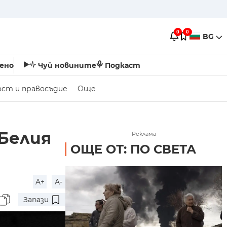
0
0
BG
ено
Чуй новините
Подкаст
ост и правосъдие
Още
 Белия
Реклама
ОЩЕ ОТ: ПО СВЕТА
A+
A-
Запази