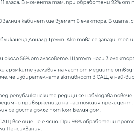
11 гласа. В момента там, при обработени 92% от
 Овалния кабинет ще вземат 6 електора. В щата, 
бликанеца Доналд Тръмп. Ако това се запази, той щ
и около 56% от гласовете. Щатът носи 3 електора
ки гръмките заглавия на част от медиите отвъд 
аче, че избирателната активност в САЩ е най-вис
ред републиканските редици се наблюдава повече
предимно привърженици на настоящия президент. 
ия се доста дълъг път към Белия дом.
САЩ все още не е ясно. При 98% обработени прот
ли Пенсилвания.