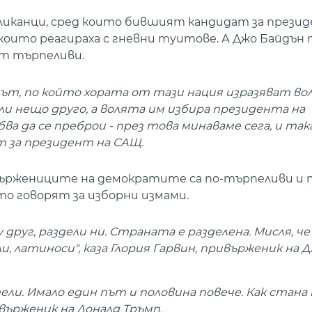
ликанци, сред които бившият кандидат за през
които реагираха с гневни туитове. А Джо Байдън 
ат търпеливи.
нът, по който хората от тази нация изразяват вол
или нещо друго, а волята им избира президентa на
 да се преброи - през това минаваме сега, и так
ат за президент на САЩ.
ивържениците на демократите са по-търпеливи и
о говорят за изборни измами.
друг, раздели ни. Страната е разделена. Мисля, че
и, латиноси", каза Глория Гарвин, привърженик на 
ли. Имало един път и половина повече. Как стана
ивърженик на Доналд Тръмп.