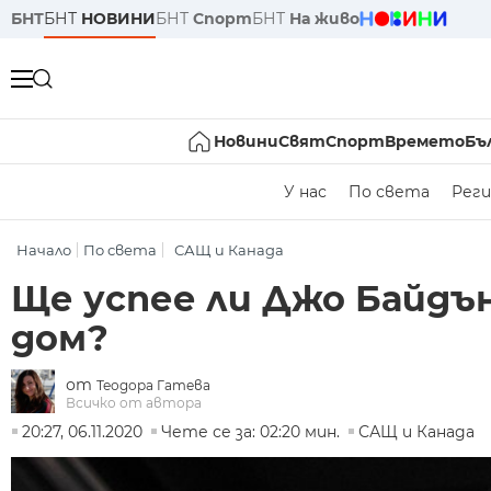
БНТ
БНТ
НОВИНИ
БНТ
Спорт
БНТ
На живо
Новини
Свят
Спорт
Времето
Бъ
У нас
По света
Реги
Начало
По света
САЩ и Канада
Ще успее ли Джо Байдън
дом?
от
Теодора Гатева
Всичко от автора
20:27, 06.11.2020
Чете се за: 02:20 мин.
САЩ и Канада