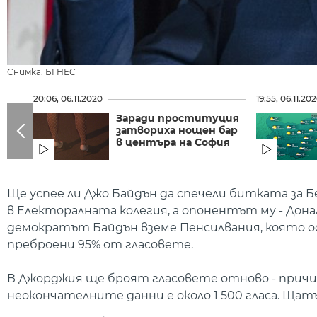
Снимка: БГНЕС
20:06, 06.11.2020
19:55, 06.11.20
Заради проституция
затвориха нощен бар
в центъра на София
Ще успее ли Джо Байдън да спечели битката за Б
в Електоралната колегия, а опонентът му - Дона
демократът Байдън вземе Пенсилвания, която оси
преброени 95% от гласовете.
В Джорджия ще броят гласовете отново - причи
неокончателните данни е около 1 500 гласа. Щатъ